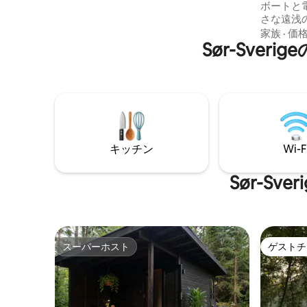
ボートと
（Skåneleden）が交差する非常に美しい
さな遠浅
自然があります。自転車や車で行ける距
暖炉。 温水の屋外シャワー！ スズキ、パ
家族
·
価
離にあるオスビーには、食料品店、レス
Sør-Sv
ーチ、パ
トラン、その他のアクティビティがあり
す。Wi-
ます。
きSUP キノコや果実。 敷地内に専用の大
きな駐車場。 近くのアクテ
ーサベリ
チャパラ
園、Ge-Kås Ti
に暮らせ
キッチン
Wi-F
という感
Sør-S
スーパーホスト
ゲストチ
スーパーホスト
ゲストチ