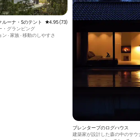
クルーナ・Sのテント
レビュー73件、5つ星中4.95つ星の平均評価
4.95 (73)
ー・グランピング
つ星中5つ星の平均評価
ョン
·
家族
·
移動のしやすさ
ブレンタープのログハウス
建築家が設計した森の中のサウ