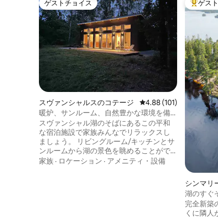
ゲストチョイス
ゲス
ゲストチョイス
大好評の
スヴァンシャルスのコテージ
レビュー101件、5つ星
4.88 (101)
暖炉、サンルーム、自然豊かな環境を備
えた湖畔のコテージ
スヴァンシャル湖のそばにあるこの平和
な宿泊施設で家族みんなでリラックスし
ましょう。 リビングルーム/キッチンとサ
ンルームから湖の景色を眺めることがで
きます。ストーブ。キャビンは新築で、
家族
·
ロケーション
·
アメニティ・設備
2022年から2023年の年越しに完成しまし
た。 スヴァンシャルス湖への専用アクセ
シンマリ
ス。敷地内で釣りが可能です。水泳も可
ハウス
湖のすぐ
能ですが、浮き輪の使用をお勧めします
で、素敵
完全新築の
（埠頭が完成するまでは）。 その他に
くに隣人
も、近くにはスカーネレーデン