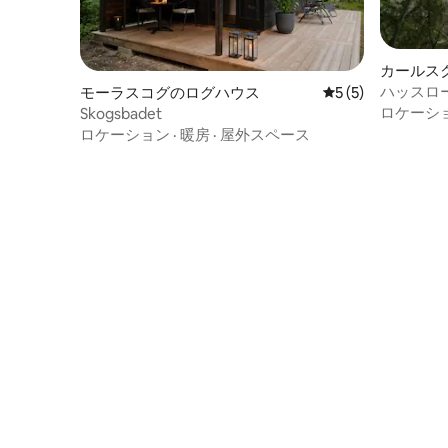
カールス
ハッスロ
モーラスコグのログハウス
レビュー5件、5
5 (5)
ロケーシ
Skogsbadet
ロケーション
·
暖房
·
屋外スペース