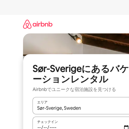
コ
ン
テ
ン
ツ
に
ス
キ
ッ
プ
Sør-Sverigeにあるバケ
ーションレンタル
Airbnbでユニークな宿泊施設を見つける
エリア
検索結果が表示されたら、上下の矢印キーを使っ
チェックイン