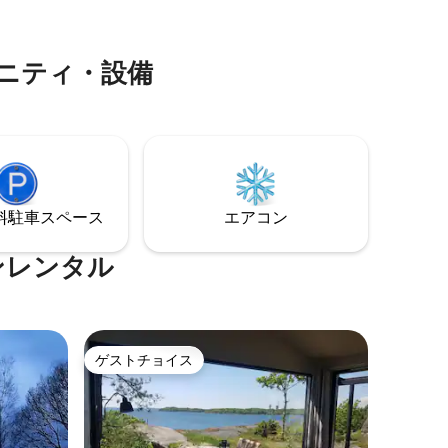
良い雰囲
の部屋か
風景をお
メニティ・設備
⁠車ス⁠ペ⁠ー⁠ス
エアコン
ョンレンタル
ゲストチョイス
ゲストチョイス