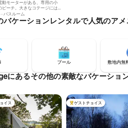
にシックでありながら居心地の
電動モーターがある、専用の小
気をプラスしています。 すべて
のビーチ。大きなコテージには
ら、絵のように美しいモン島の
格
·
バスルーム
楽しみいただけます。
erigeのバケーションレンタルで人気のア
イクなどの釣りに適していま
Fiも良好です。サウナ。パドル付
ィビティ：イ
・マウンテンリゾート、ハイ・
ル、ストーレ・モッセ国立公
raholms Fisk ここでは贅沢
ますが、同時に「自然に戻る」
i
プール
敷地内無料駐
覚も味わえます。
verigeにあるその他の素敵なバケーシ
ョイス
ゲストチョイス
ョイス
大好評のゲストチョイスです。