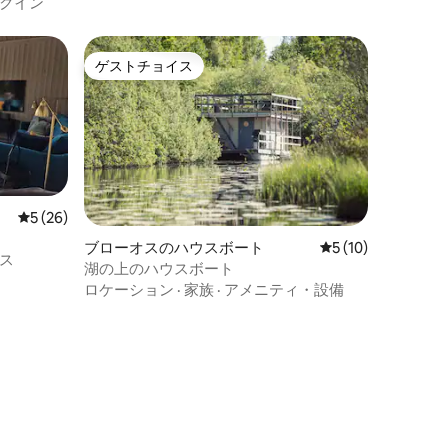
クイン
ゲストチョイス
ゲストチョイス
レビュー26件、5つ星中5つ星の平均評価
5 (26)
ブローオスのハウスボート
レビュー10件、5
5 (10)
ス
湖の上のハウスボート
ロケーション
·
家族
·
アメニティ・設備