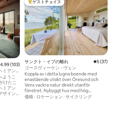
ゲストチョイス
ゲスト
大好評のゲストチョイスです。
ゲスト
ウス
ZENグ
このロマ
の時間を
の思い出
程遠い場所です。 
ューグリ
ロケーシ
ク、周囲の
しい景色
晴らしい
グサイズ
サンクト・イブの離れ
レビュー37件、5
5 (37)
ッドがあ
レビュー103件、5つ星中4.99つ星の平均評価
4.99 (103)
ーナー 思い出に残る、とてもユニークな
ゴースヴィーケン - ヴェン
ヘミアン
宿泊先。 写真を撮るのを忘れないでくだ
Koppla av i detta lugna boende med
へようこ
さい。素
enastående utsikt över Öresund och
こそ
Vens vackra natur direkt utanför
ヘミアン
fönstret. Nybyggt hus med hög
デザイン
standard. Njut av ett morgondopp vid
価格
·
ロケーション
·
サイクリング
験してく
den egna bryggan och kaffe i
景の中に
morgonsolen på uteplatsen med
ニークな
lammen i hagen bredvid.
アートワ
で活気あ
。 隅々