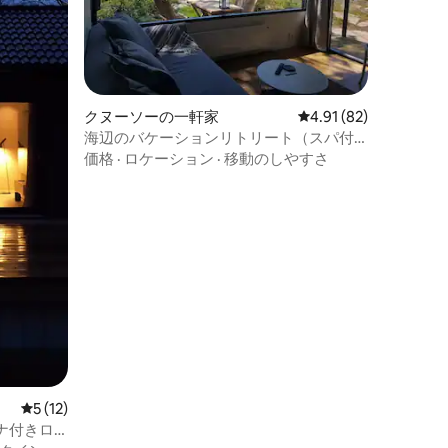
クヌーソーの一軒家
レビュー82件、5つ星
4.91 (82)
海辺のバケーションリトリート（スパ付
き）
価格
·
ロケーション
·
移動のしやすさ
レビュー12件、5つ星中5つ星の平均評価
5 (12)
ナ付きロ