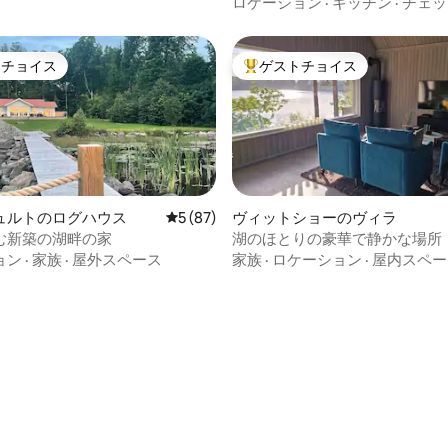
グハウスでリトリート
ロケーション
·
キッチン
·
チェッ
トチョイス
ゲストチョイス
ゲストチョイスです。
大好評のゲストチョイスです。
ュルトのログハウス
レビュー87件、5つ星中5つ星の平均評価
5 (87)
ヴィットショーのヴィラ
む新築の湖畔の家
湖のほとりの豪華で静かな場所
ョン
·
家族
·
屋外スペース
家族
·
ロケーション
·
屋内スペー