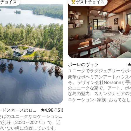
トチョイス
ゲストチョイス
ゲストチョイスです。
大好評のゲストチョイスです。
中4.88つ星の平均評価
ボーレのヴィラ
ユニークでラグジュアリーなボ
スタイルでの旅
豪華なボヘミアンアートハウス
そ。 デザイン会社Norsonnが手がけたこ
のユニークな家で、アート、ボ
な島の魅力、スカンジナビアの
が完璧に融合していることを体
ロケーション
·
家族
·
おもてなし
ださい。 モン島の素晴らしい風
あるこの宿泊施設は、本当にユ
ードスネースのログ
レビュー151件、5つ星中4.98つ星の平均評価
4.98 (151)
旅を提供します。 オリジナルの
そばのユニークなロケーション
ークと折衷的な装飾が、刺激的
な水泳や釣りを楽しめます！
別荘（2020～2021年）で、近
ふれる雰囲気を作り出しています
がいない岬に位置しています。