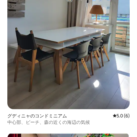
グディニャのコンドミニアム
レビュー6
5.0 (6)
中心部、ビーチ、森の近くの海辺の気候