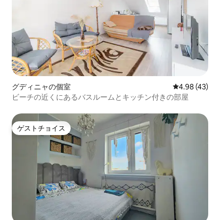
グディニャの個室
レビュー43件
4.98 (43)
ビーチの近くにあるバスルームとキッチン付きの部屋
ゲストチョイス
ゲストチョイス