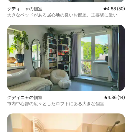
グディニャの個室
レビュー50件
4.88 (50)
大きなベッドがある居心地の良いお部屋、主要駅に近い
グディニャの個室
レビュー14件
4.86 (14)
市内中心部の広々としたロフトにある大きな個室