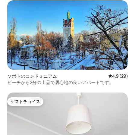
ソポトのコンドミニアム
レビュー29
4.9 (29)
ビーチから2分の上品で居心地の良いアパートです。
ゲストチョイス
ゲストチョイス