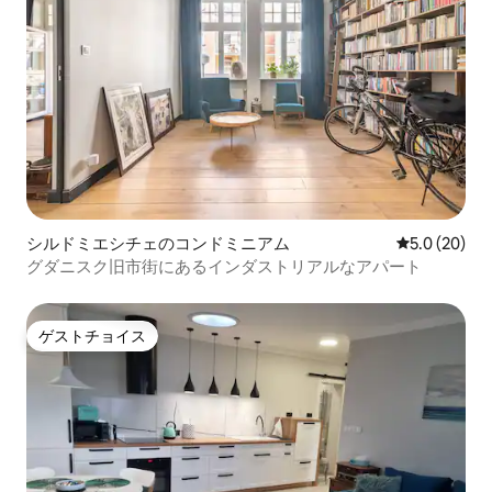
シルドミエシチェのコンドミニアム
レビュー20
5.0 (20)
グダニスク旧市街にあるインダストリアルなアパート
ゲストチョイス
ゲストチョイス