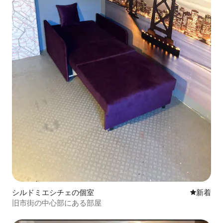
シルドミエシチェの個室
新しい宿
新着
旧市街の中心部にある部屋