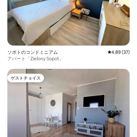
ソポトのコンドミニアム
レビュー37件
4.89 (37)
アパート「Zielony Sopot」
ゲストチョイス
ゲストチョイス