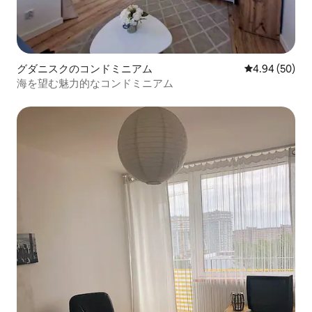
グダニスクのコンドミニアム
レビュー50件
4.94 (50)
海を望む魅力的なコンドミニアム