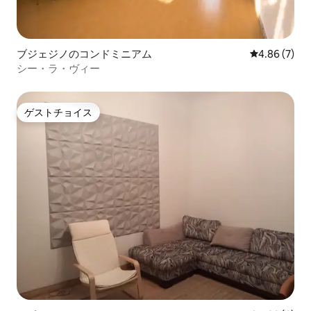
ブジェジノのコンドミニアム
レビュー7件
4.86 (7)
シー・ラ・ヴィー
ゲストチョイス
ゲストチョイス