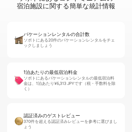
宿⁠泊⁠施⁠設⁠に関⁠す⁠る簡⁠単⁠な統⁠計⁠情⁠報
バケーションレ⁠ン⁠タ⁠ル⁠の合⁠計⁠数
ソポトにある20件のバケーションレンタルをチェ
ックしましょう
1泊あたりの最⁠低⁠宿⁠泊⁠料⁠金
ソポトにあるバケーションレンタルの最低宿泊料
金は、1泊あたり¥6,313 JPYです（税・手数料を除
く）
認証済みのゲ⁠ス⁠ト⁠レ⁠ビ⁠ュ⁠ー
370件を超える認証済みレビューを参考に選びまし
ょう