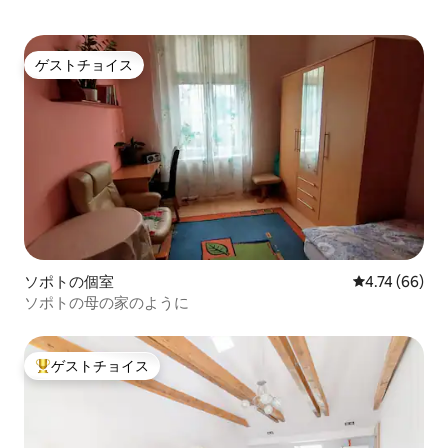
ゲストチョイス
ゲストチョイス
ソポトの個室
レビュー66件
4.74 (66)
ソポトの母の家のように
ゲストチョイス
大好評のゲストチョイスです。