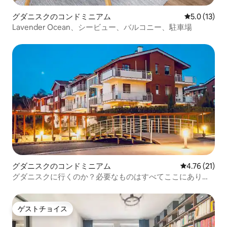
グダニスクのコンドミニアム
レビュー13
5.0 (13)
Lavender Ocean、シービュー、バルコニー、駐車場
グダニスクのコンドミニアム
レビュー21件
4.76 (21)
グダニスクに行くのか？必要なものはすべてここにありま
す。
ゲストチョイス
ゲストチョイス