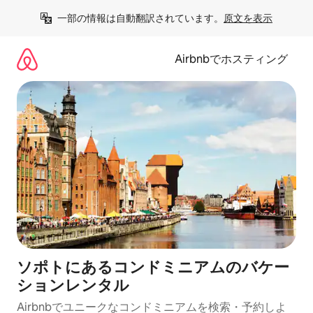
コ
一部の情報は自動翻訳されています。
原文を表示
ン
テ
ン
Airbnbでホスティング
ツ
に
ス
キ
ッ
プ
ソポトにあるコンドミニアムのバケー
ションレンタル
Airbnbでユニークなコンドミニアムを検索・予約しよ