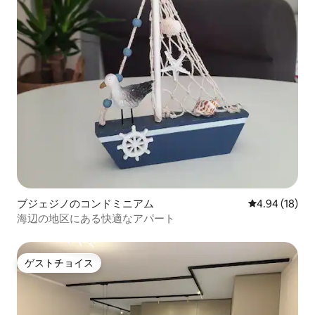
ブジェジノのコンドミニアム
レビュー18件
4.94 (18)
海辺の地区にある快適なアパート
ゲストチョイス
ゲストチョイス