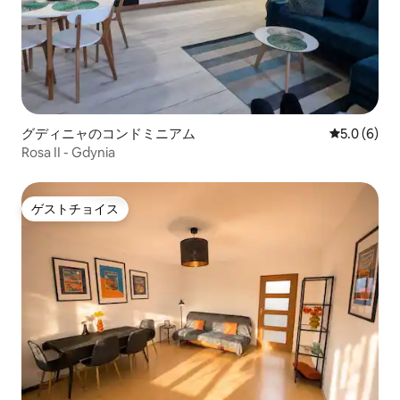
グディニャのコンドミニアム
レビュー6
5.0 (6)
Rosa II - Gdynia
ゲストチョイス
ゲストチョイス