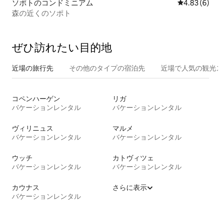
ソポトのコンドミニアム
レビュー6件
4.83 (6)
森の近くのソポト
ぜひ訪⁠れ⁠た⁠い目⁠的⁠地
近場の旅行先
その他のタ⁠イ⁠プ⁠の宿⁠泊⁠先
近場で人気の観光
コペンハーゲン
リガ
バケーションレンタル
バケーションレンタル
ヴィリニュス
マルメ
バケーションレンタル
バケーションレンタル
ウッチ
カトヴィツェ
バケーションレンタル
バケーションレンタル
カウナス
さらに表示
バケーションレンタル