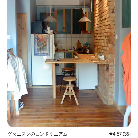
グダニスクのコンドミニアム
レビュー35件
4.57 (35)