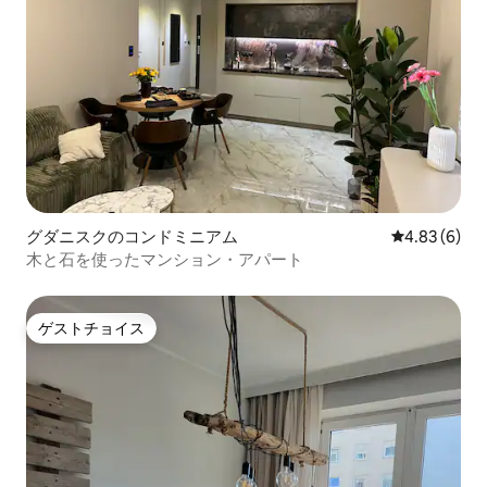
グダニスクのコンドミニアム
レビュー6件
4.83 (6)
木と石を使ったマンション・アパート
ゲストチョイス
ゲストチョイス