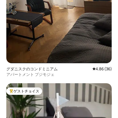
グダニスクのコンドミニアム
レビュー36件
4.86 (36)
アパートメント プジモジェ
ゲストチョイス
大好評のゲストチョイスです。