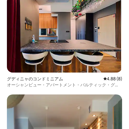
グディニャのコンドミニアム
レビュー8件
4.88 (8)
オーシャンビュー・アパートメント・バルティック・グデ
ィニャ