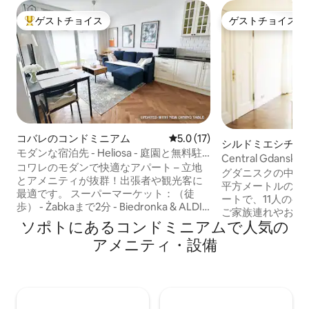
ゲストチョイス
ゲストチョイス
大好評のゲストチョイスです。
ゲストチョイス
コバレのコンドミニアム
レビュー17件、5つ星中5.0
5.0 (17)
シルドミエシチェ
モダンな宿泊先 - Heliosa - 庭園と無料駐
ニアム
Central Gdansk 12
車場
コワレのモダンで快適なアパート – 立地
flat 10 pers.
グダニスクの中心部
とアメニティが抜群！出張者や観光客に
平方メートルの改装
最適です。 スーパーマーケット：（徒
ートで、11人のゲ
歩） - Żabkaまで2分 - Biedronka & ALDI
ご家族連れやお友
まで5分 コワレショッピングセンター＆
ソポトにあるコンドミニアムで人気の
す。中央のリビン
NETTOまで7分 - LIDLまで10分 交通機関
たオープンキッチ
アメニティ・設備
と近隣：（車で） グダニスク市まで20分
ります。ダブルベ
グダニスク空港まで15分 -「デザイナーア
ド2台を備えた4
ウトレットグダニスク」まで10分 （ Uber
に過ごせます。バ
& Bolt利用可能） フード＆デリバリー： -
ー付きの個別のバ
Uber EatsとGlovoがこの地域でサービス
が2つあります。