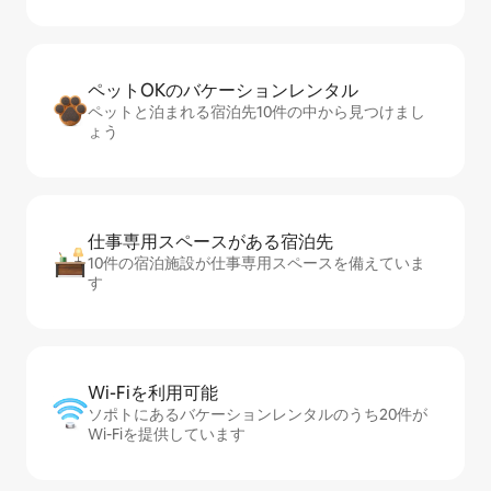
ペットOKのバ⁠ケ⁠ー⁠シ⁠ョ⁠ンレ⁠ン⁠タ⁠ル
ペットと泊まれる宿泊先10件の中から見つけまし
ょう
仕事専用ス⁠ペ⁠ー⁠スがあ⁠る宿⁠泊⁠先
10件の宿泊施設が仕事専用スペースを備えていま
す
Wi-Fiを利⁠用⁠可⁠能
ソポトにあるバケーションレンタルのうち20件が
Wi-Fiを提供しています