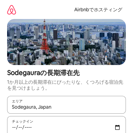
コ
ン
Airbnbでホスティング
テ
ン
ツ
に
ス
キ
ッ
プ
Sodegauraの長期滞在先
1か月以上の長期滞在にぴったりな、くつろげる宿泊先
を見つけましょう。
エリア
検索結果が表示されたら、上下の矢印キーを使って移動するか、
チェックイン