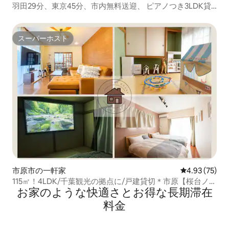
羽田29分、東京45分、市内無料送迎、 ピアノつき3LDK貸
切2〜6人Netflix Utube視聴
スーパーホスト
スーパーホスト
市原市の一軒家
レビュー75件
4.93 (75)
115㎡！4LDK/千葉観光の拠点に/戸建貸切＊市原【桜台ノイ
お家のような快⁠適⁠さ⁠とお⁠得⁠な長⁠期⁠滞⁠在
エ】最大8名/ベッド6台
料⁠金