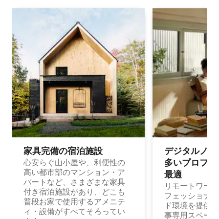
家具完備の宿⁠泊⁠施⁠設
デジタルノマド
多⁠いプ⁠ロ⁠フ⁠ェ⁠
心安らぐ山小屋や、利便性の
高い都市部のマンション・ア
最⁠適
パートなど、さまざまな家具
リモートワーク
付き宿泊施設があり、どこも
フェッショナル
普段お家で使用するアメニテ
ド環境を提供する
ィ・設備がすべてそろってい
事専用スペース