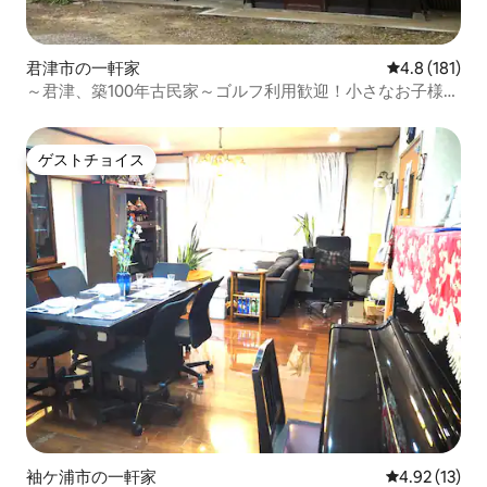
君津市の一軒家
レビュー181
4.8 (181)
～君津、築100年古民家～ゴルフ利用歓迎！小さなお子様、
高齢者、障がいがあっても安心して泊まれます。
ゲストチョイス
ゲストチョイス
袖ケ浦市の一軒家
レビュー13件
4.92 (13)