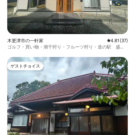
木更津市の一軒家
レビュー37件
4.81 (37)
ゴルフ・買い物・潮干狩り・フルーツ狩り・道の駅 盛り
だくさん！
ゲストチョイス
ゲストチョイス