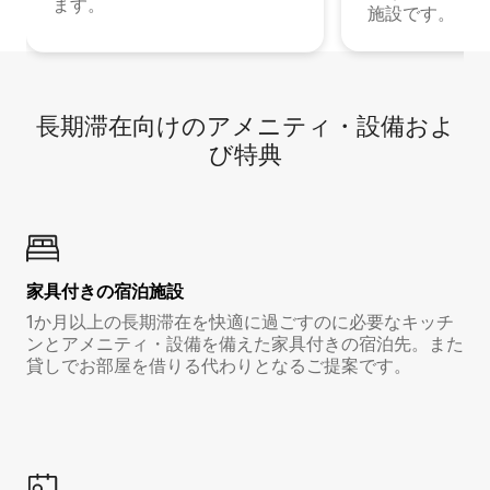
ます。
施設です。
長期滞在向け⁠のア⁠メ⁠ニ⁠テ⁠ィ⁠・設⁠備⁠およ
び特⁠典
家具付き⁠の宿⁠泊⁠施⁠設
1か月以上の長期滞在を快適に過ごすのに必要なキッチ
ンとアメニティ・設備を備えた家具付きの宿泊先。また
貸しでお部屋を借りる代わりとなるご提案です。