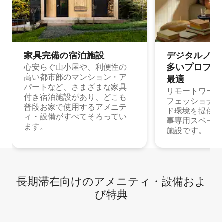
家具完備の宿⁠泊⁠施⁠設
デジタルノマド
多⁠いプ⁠ロ⁠フ⁠ェ⁠
心安らぐ山小屋や、利便性の
高い都市部のマンション・ア
最⁠適
パートなど、さまざまな家具
リモートワーク
付き宿泊施設があり、どこも
フェッショナル
普段お家で使用するアメニテ
ド環境を提供する
ィ・設備がすべてそろってい
事専用スペース
ます。
施設です。
長期滞在向け⁠のア⁠メ⁠ニ⁠テ⁠ィ⁠・設⁠備⁠およ
び特⁠典