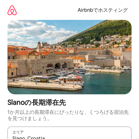
コ
ン
Airbnbでホスティング
テ
ン
ツ
に
ス
キ
ッ
プ
Slanoの長期滞在先
1か月以上の長期滞在にぴったりな、くつろげる宿泊先
を見つけましょう。
エリア
検索結果が表示されたら、上下の矢印キーを使って移動するか、