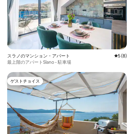
スラノのマンション・アパート
レビュー
5 (8)
最上階のアパートSlano - 駐車場
ゲストチョイス
ゲストチョイス