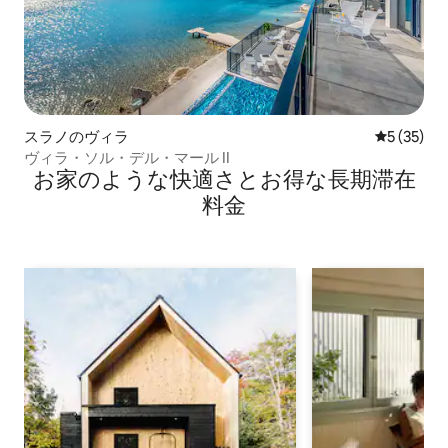
スラノのヴィラ
レビュー3
5 (35)
ヴィラ・ソル・デル・マール II
お家のような快⁠適⁠さ⁠とお⁠得⁠な長⁠期⁠滞⁠在
料⁠金