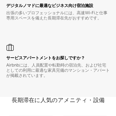
デジタルノマド⁠に最⁠適⁠なビ⁠ジ⁠ネ⁠ス⁠向⁠け宿⁠泊⁠施⁠設
出張の多いプロフェッショナルには、高速Wi-Fiと仕事
専用スペースを備えた長期滞在先がおすすめです。
サービスアパートメントをお探しですか？
Airbnbには、人員配置や転勤時の宿泊先、および社宅
としての利用に最適な家具完備のマンション・アパート
が掲載されています。
長期滞在に人気のアメニティ・設備