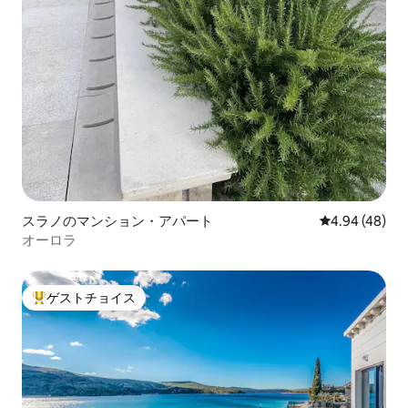
スラノのマンション・アパート
レビュー48件
4.94 (48)
オーロラ
ゲストチョイス
大好評のゲストチョイスです。