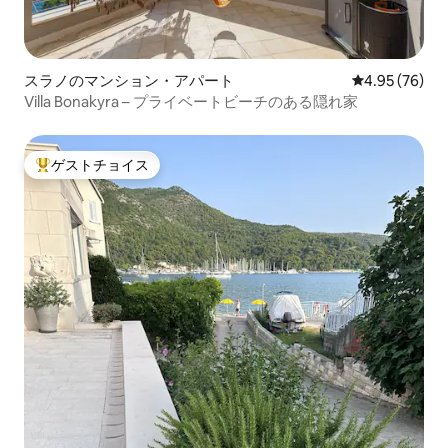
スラノのマンション・アパート
レビュー76件
4.95 (76)
Villa Bonakyra – プライベートビーチのある隠れ家
ゲストチョイス
大好評のゲストチョイスです。