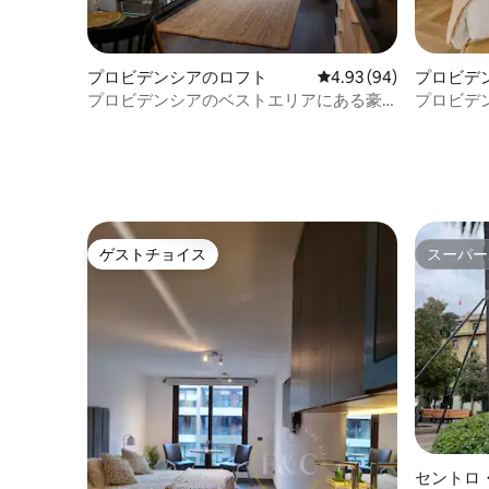
プロビデンシアのロフト
レビュー94件、5つ星中
4.93 (94)
プロビデ
プロビデンシアのベストエリアにある豪
プロビデ
華なロフト1！
ゲストチョイス
スーパー
ゲストチョイス
スーパー
セントロ