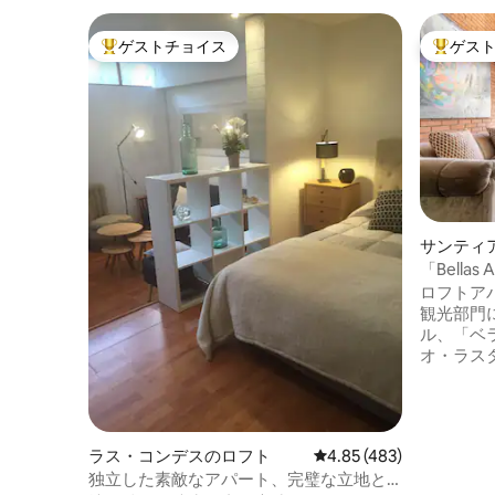
ゲストチョイス
ゲス
大好評のゲストチョイスです。
大好評の
サンティ
「Bella
フト
ロフトアパー
観光部門
ル、「ベ
オ・ラス
ランに近いです。 技
コントロー
かがでし
をブロックします。
ラス・コンデスのロフト
レビュー483件、5つ星
4.85 (483)
ており、
独立した素敵なアパート、完璧な立地と
クティビ