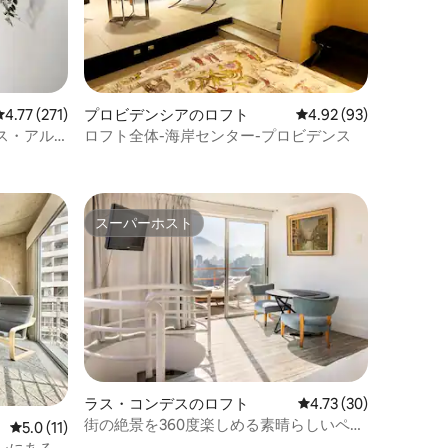
レビュー271件、5つ星中4.77つ星の平均評価
4.77 (271)
プロビデンシアのロフト
レビュー93件、5つ星
4.92 (93)
ス・アル
ロフト全体-海岸センター-プロビデンス
スーパーホスト
スーパーホスト
ラス・コンデスのロフト
レビュー30件、5つ星
4.73 (30)
街の絶景を360度楽しめる素晴らしいペン
レビュー11件、5つ星中5.0つ星の平均評価
5.0 (11)
トハウス