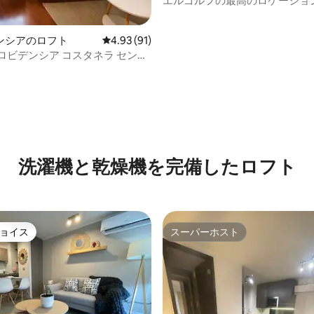
エルゴルフの最高のロケーショ
美しいロフト
ンシアのロフト
レビュー91件、5つ星中4.93つ星の平均評価
4.93 (91)
ロビデンシア コスタネラ センタ
4.92つ星の平均評価
洗濯機と乾燥機を完備したロフト
ョイス
スーパーホスト
ョイス
スーパーホスト