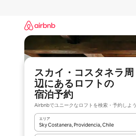
コ
ン
テ
ン
ツ
に
ス
キ
ッ
プ
スカイ・コスタネラ周
辺にあ⁠るロ⁠フ⁠トの
宿⁠泊⁠予⁠約
Airbnbでユニークなロフトを検索・予約しよ
エリア
検索結果が表示されたら、上下の矢印キーを使っ