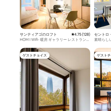
サンティアゴのロフト
レビュー128件、5つ星
4.75 (128)
セントロ
ト
HOM I Wifi- 暖房 ギャラリー レストラン
素晴らし
Lasta
ゲストチョイス
ゲストチ
ゲストチョイス
ゲストチ