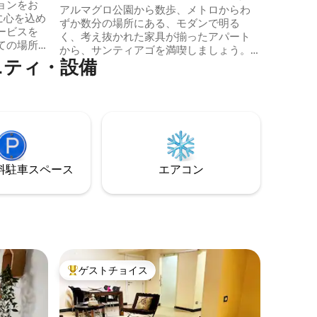
ョンをお
2分 | ダウンタウン
アルマグロ公園から数歩、メトロからわ
ずか数分の場所にある、モダンで明る
ービスを
く、考え抜かれた家具が揃ったアパート
ての場所
から、サンティアゴを満喫しましょう。
ことを願
テ⁠ィ⁠・設⁠備
快適で実用的、そして毎朝ポジティブな
エネルギーを持って一日を始められるよ
テキスタ
うに、遮るもののない景色が楽しめる、
ーブン、
ご自宅にいるかのようにくつろげるよう
ャワー。
に設計されたお部屋です。観光、仕事、
都会での休暇など、どのような目的でこ
ありませ
こに滞在する場合でも、忙しい1日の終わ
ていま
りにリラックスできる静かな場所を見つ
⁠車ス⁠ペ⁠ー⁠ス
エアコン
けることができます。
ゲストチョイス
大好評のゲストチョイスです。