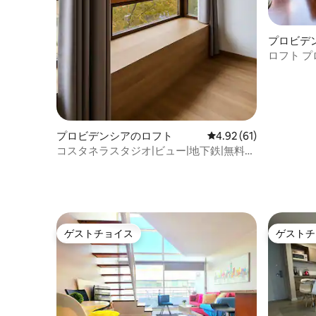
プロビデ
ロフト プ
ー 駐車場
プロビデンシアのロフト
レビュー61件、5つ星中
4.92 (61)
コスタネラスタジオ|ビュー|地下鉄|無料駐
車場
ゲストチョイス
ゲストチ
ゲストチョイス
ゲストチ