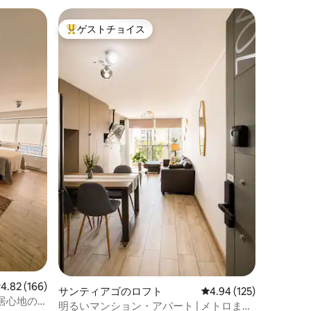
サンティ
ゲストチョイス
スーパ
大好評のゲストチョイスです。
スーパ
サンティ
ロフト
私たちの
は、サン
所にあり
ンデス山
を見渡す
で横にな
す。サン
で、すべ
ーマーケ
リア、歴
うな快適
だけるよ
ています
レビュー166件、5つ星中4.82つ星の平均評価
4.82 (166)
サンティアゴのロフト
レビュー125件、5つ星
4.94 (125)
居心地の
明るいマンション・アパート | メトロまで