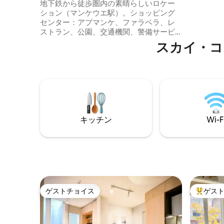
設備
地下鉄から徒歩圏内の素晴らしいロケー
だりする
ション（マンケウエ駅）。ショッピング
「Sant
センター：アプマンケ、ファラベラ、レ
適なアパ
ストラン、公園、交通機関、警備サービ
ス、駐車場。 近くにはモール、アラウコ
スカイ・コスタ
公園、コスタネラセンター、アルトラス
コンデスがあります。 施設内全体にアル
コールジェル、塩素ジェルを設置 セルフ
チェックイン 3人目のお客様と2歳未満の
お子様は、ゲスト料金20ドルをお支払い
いただきます。 リビングルーム、ミニバ
ー、紅茶、コーヒー、ヘアドライヤー、
ケトル、Wi-Fi、ケーブルテレビ、エアコ
キッチン
Wi-F
ン、クローゼットなどが備わっていま
す。
ゲストチョイス
ゲス
ゲストチョイス
大好評の