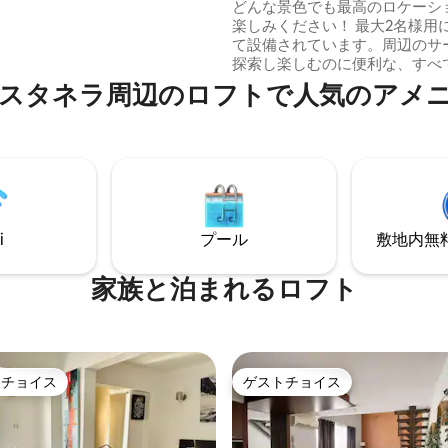
良い静かな場所
どんな景色でも最高のロケーシ
のに理想的です。
楽しみください！ 最大2名様用に心を込め
iaguina」の暮らしを楽しむのに最
て設備されています。周辺のサ
ートです。
探索し楽しむのに便利な、すべ
に近い場所をご利用いただける
ネラ周辺のロ⁠フ⁠ト⁠で人⁠気⁠のア⁠メ⁠ニ⁠
っています。 含まれるもの：季節に応じ
てファンまたはラジエーター、
イル、ヘアドライヤー、電気オ
その他の基本的なキッチンとシ
重要： 建物内に駐車場はありません。 ア
ームチェアはソファベッドでは
ん。そこで寝ることは禁止され
す。
i
プール
敷地内無料駐
家族と泊まれるロフト
トチョイス
ゲストチョイス
ゲストチョイスです。
ゲストチョイス