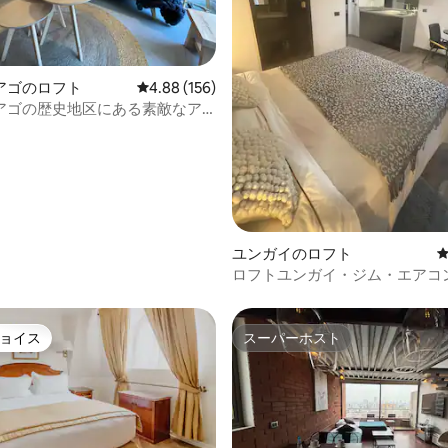
中4.9つ星の平均評価
アゴのロフト
レビュー156件、5つ星中4.88つ星の平均評価
4.88 (156)
アゴの歴史地区にある素敵なア
ユンガイのロフト
ロフトユンガイ・ジム・エアコン
間セルフチェックイン
ョイス
スーパーホスト
ョイス
スーパーホスト