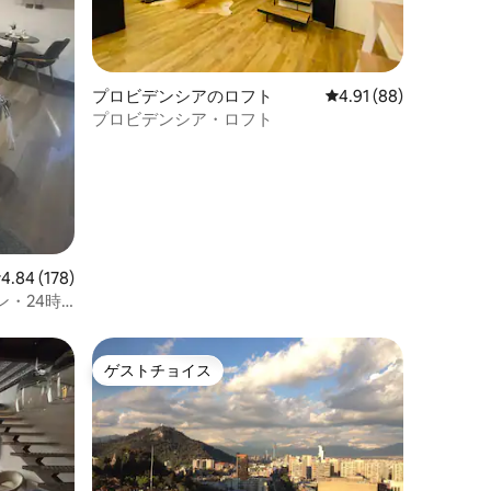
プロビデンシアのロフト
レビュー88件、5つ星
4.91 (88)
プロビデンシア・ロフト
レビュー178件、5つ星中4.84つ星の平均評価
4.84 (178)
・24時
ゲストチョイス
ゲストチョイス