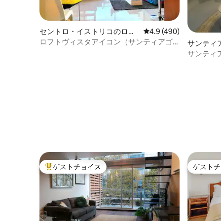
セントロ・イストリコのロフ
レビュー490件、5つ星
4.9 (490)
ト
ロフトヴィスタアイコン（サンティアゴ
サンティ
のフルデュプレックス）
サンティ
パート
ゲストチョイス
ゲストチ
大好評のゲストチョイスです。
ゲストチ