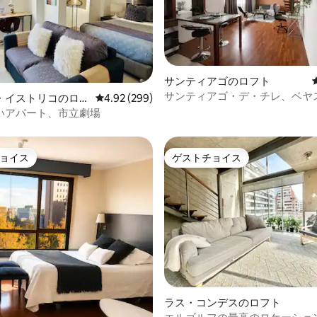
サンティアゴのロフト
サンティアゴ・デ・チレ、ベヤ
中4.75つ星の平均評価
・イストリコのロフ
レビュー299件、5つ星中4.92つ星の平均評価
4.92 (299)
テス地区の広々としたロフト
いアパート、市立劇場
ョイス
ゲストチョイス
ョイス
ゲストチョイス
ラス・コンデスのロフト