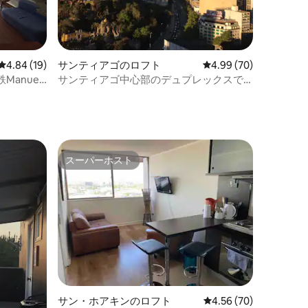
レビュー19件、5つ星中4.84つ星の平均評価
4.84 (19)
サンティアゴのロフト
レビュー70件、5つ星
4.99 (70)
anuel
サンティアゴ中心部のデュプレックスで
素晴らしい景色を楽しもう
スーパーホスト
スーパーホスト
サン・ホアキンのロフト
レビュー70件、5つ星
4.56 (70)