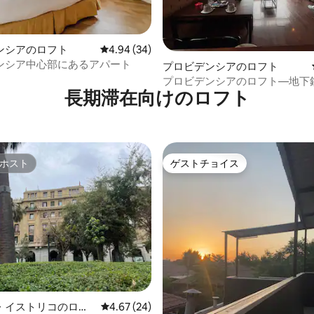
4.93つ星の平均評価
ンシアのロフト
レビュー34件、5つ星中4.94つ星の平均評価
4.94 (34)
ンシア中心部にあるアパート
プロビデンシアのロフト
プロビデンシアのロフト—地下鉄M
長期滞在向けのロフト
Montt駅、4名様
ホスト
ゲストチョイス
ホスト
ゲストチョイス
・イストリコのロフ
レビュー24件、5つ星中4.67つ星の平均評価
4.67 (24)