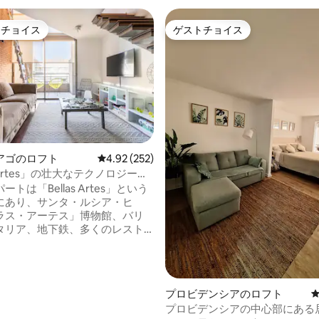
トチョイス
ゲストチョイス
ゲストチョイスです。
ゲストチョイス
アゴのロフト
レビュー252件、5つ星中4.92つ星の平均評価
4.92 (252)
s Artes」の壮大なテクノロジーロ
トは「Bellas Artes」という
にあり、サンタ・ルシア・ヒ
ラス・アーテス」博物館、バリ
タリア、地下鉄、多くのレスト
術部門、声で照明を
ルし、「Alexaさん、時間はい
ょうか」尋ね、携帯電話でドア
 とてもよく装飾され
中4.85つ星の平均評価
プロビデンシアのロフト
サンティアゴを楽しんだり、ア
プロビデンシアの中心部にある
ティ満載の1日後に到着して休ん