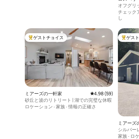
オフグリッ
の田舎で
チェック
し
ゲストチョイス
ゲス
大好評のゲストチョイスです。
大好評の
ミアーズの一軒家
レビュー59件、5つ星中
4.98 (59)
砂丘と波のリトリート | 湖での完璧な休暇
ロケーション
·
家族
·
情報の正確さ
ミアーズ
シルバー
家族
·
ロ