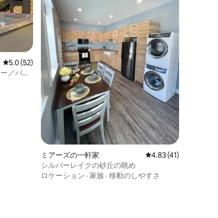
レビュー52件、5つ星中5.0つ星の平均評価
5.0 (52)
ジー／バレ
ミアーズの一軒家
レビュー41件、5つ星
4.83 (41)
シルバーレイクの砂丘の眺め
ロケーション
·
家族
·
移動のしやすさ