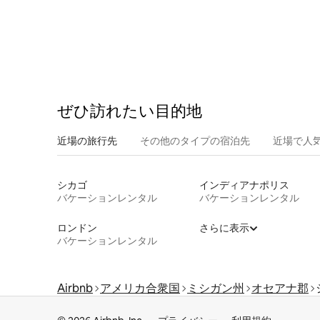
ぜひ訪⁠れ⁠た⁠い目⁠的⁠地
近場の旅行先
その他のタ⁠イ⁠プ⁠の宿⁠泊⁠先
近場で人
シカゴ
インディアナポリス
バケーションレンタル
バケーションレンタル
ロンドン
さらに表示
バケーションレンタル
Airbnb
アメリカ合衆国
ミシガン州
オセアナ郡