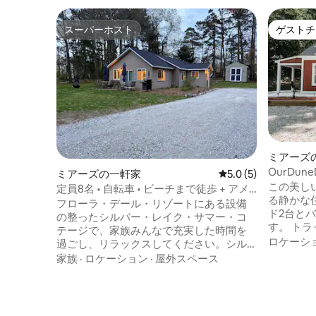
スーパーホスト
ゲストチ
スーパーホスト
ゲストチ
ミアーズ
OurDune
ミアーズの一軒家
レビュー5件、5つ星
5.0 (5)
2室| 駐車
この美し
定員8名 • 自転車 • ビーチまで徒歩 + アメ
る静かな
ニティ・設備
フローラ・デール・リゾートにある設備
ド2台と
の整ったシルバー・レイク・サマー・コ
す。 ト
テージで、家族みんなで充実した時間を
ースはた
ロケーシ
過ごし、リラックスしてください。シル
料品店、ガ
バーレイクのプライベートビーチへは徒
家族
·
ロケーション
·
屋外スペース
Dip、Mac
歩でアクセスでき、自転車に乗ったり、
す。 こ
テニス、バスケットボール、コミュニテ
するため
ィプールを楽しめます。大画面テレビと
がありま
エアホッケーが備わったゲームルーム