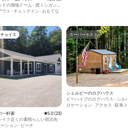
ドの測地ドーム - 西ミシガン州
楽しむグランピング
アウト
·
チェックイン
·
おもてな
トチョイス
スーパーホスト
ゲストチョイスです。
スーパーホスト
4.98つ星の平均評価
シェルビーのログハウス
ビーハイブのログハウス - シル
ク・サンド・デューンズの近く
ロケーション
·
アクセス
·
駐車ス
の一軒家
レビュー23件、5つ星中5.0つ星の平均評価
5.0 (23)
レイク近くの素晴らしい宿泊先
ケーション
·
ビーチ