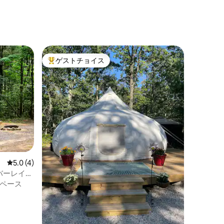
ゲストチョイス
大好評のゲストチョイスです。
レビュー4件、5つ星中5.0つ星の平均評価
5.0 (4)
バーレイ
ペース