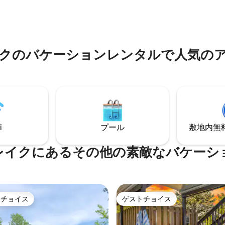
スしてくつろげる十分なスペー
湖まで車でわずか20分です。大
ます。 ファイヤーピット、バー
お迎えしており、お子様やペッ
グリル、パティオセット、ロッ
ームハウスの中に入れません。
ェア2脚を備えた広いパティオエ
は、他のカップルや私たち自身
に、常に静かでリラックスでき
クのバケーションレンタルで人気の
作るためにカップルが設計した
す。
i
プール
敷地内無料駐
レイクにあるその他の素敵なバケーシ
トチョイス
ゲストチョイス
ゲストチョイスです。
ゲストチョイス