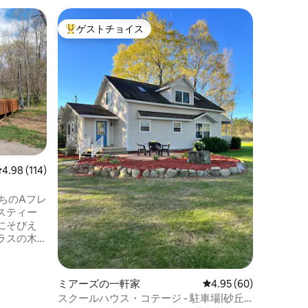
ミアーズ
ゲストチョイス
ゲス
大好評のゲストチョイスです。
大好評
ブラック
シルバー
界クラスの
ークとカ
ベッドル
ぎましょう。 火のそばに座
価格
·
ロ
人が見え
ビーチチ
やペント
美しい一日
ルを燃や
レビュー114件、5つ星中4.98つ星の平均評価
4.98 (114)
んだり、
ートブリ
たちのAフレ
しましょう。 このコミュニ
スティー
住人とし
にそびえ
す！
ラスの木
にありま
ル以上のハ
りくねっ
ミアーズの一軒家
レビュー60件、5つ星
4.95 (60)
環境は、
スクールハウス・コテージ - 駐車場|砂丘
ミシガン