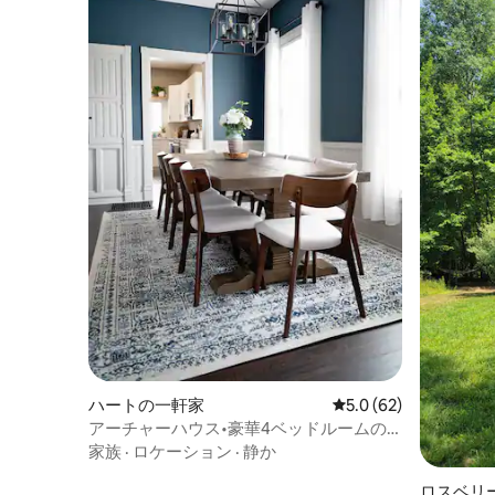
ハートの一軒家
レビュー62件、5つ星
5.0 (62)
アーチャーハウス•豪華4ベッドルームの
リトリート•湖まで徒歩
家族
·
ロケーション
·
静か
ロスベリ