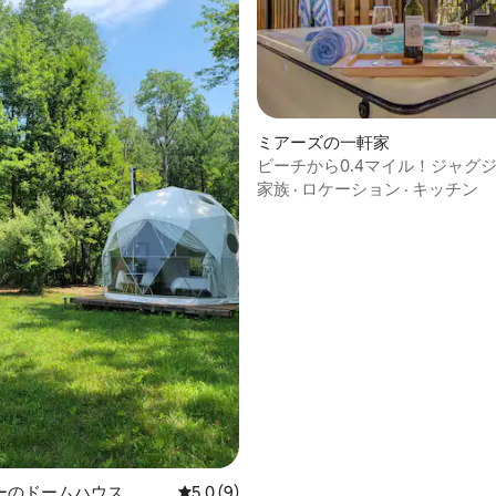
ミアーズの一軒家
ビーチから0.4マイル！ジャグ
ルサウナ付きの豪華な宿泊先
家族
·
ロケーション
·
キッチン
中5.0つ星の平均評価
ーのドームハウス
レビュー9件、5つ星中5.0つ星の平均評価
5.0 (9)