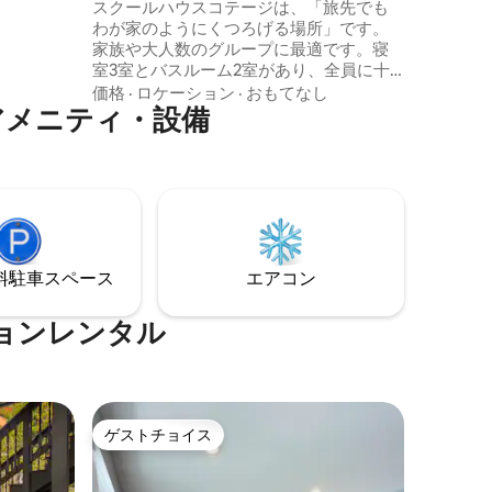
の近く
スクールハウスコテージは、「旅先でも
人だけを
わが家のようにくつろげる場所」です。
トはAフレ
家族や大人数のグループに最適です。寝
このお家
室3室とバスルーム2室があり、全員に十
のため
分なスペースがあります。トラックやト
価格
·
ロケーション
·
おもてなし
る場所を
アメニティ・設備
レーラー用の駐車場がたくさんあり、キ
もので
ャンピングカー用のフックアップが2つあ
ります（1日あたりの追加料金）。デュー
ンの入り口までわずか2マイルです！私た
ちはミアーズとハート、ルディントンと
マスケゴンの中心部に位置しています。
ゴルフコース、複数のファームマーケッ
ト、ミシガン湖のビーチ、ワイナリー、
⁠車ス⁠ペ⁠ー⁠ス
エアコン
ルイスアドベンチャーファームと動物
園、その他のアトラクションが数分で行
けます！
ョンレンタル
ゲストチョイス
ゲストチョイス