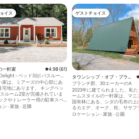
ョイス
ゲストチョイス
ョイス
ゲストチョイス
の一軒家
レビュー61件、5つ星中4.98つ星の平均評価
4.98 (61)
Delight - ベッド3台| バスルーム
中5.0つ星の平均評価
タウンシップ・オブ・ブラン
場| 清潔
い家は、ミアーズの中心部にあ
チの一軒家
ブランチ郡、30エーカーのA
住宅地にあります。 キングベッ
2023年に建てられました。私
バスルーム2室が完備されていま
ームスタイルの一軒家は、マニ
ラックやトレーラー用の駐車スペ
国有林にある、シダの毛布の上
くさんあります！ 町、砂丘、食
ョン
·
家族
·
近隣
るカエデ、オーク、松、ササフ
ソリンスタンド、The Whippy
が生い茂る30エーカーの敷地内
ロケーション
·
家族
·
公園
 Woods Dunes Ridesに近いで
す。手入れの行き届いた1マイ
の家は1階建てで、ゲストが料理を
イキングコースが森の中を曲が
の設備の整った大きなキッチン
て走っています。この穏やかな
す。 お客様とお友達やご家族が
ラディントンのダウンタウンと