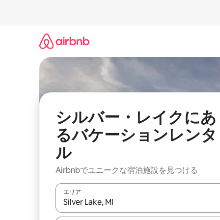
コ
ン
テ
ン
ツ
に
ス
キ
ッ
プ
シルバー・レイクにあ
るバケーションレンタ
ル
Airbnbでユニークな宿泊施設を見つける
エリア
検索結果が表示されたら、上下の矢印キーを使っ