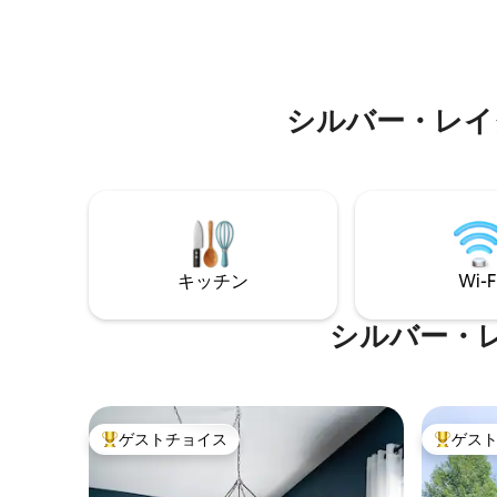
リラック
で、思い出を作りましょう。8名様でご利
スがあり
用いただけ、屋外ダイニングには暖炉が
ベキュー
あり、裏庭のファイヤーピットでスモア
キングチ
を食べながらリラックスすることもでき
リア。
ます。シルバー・レイク・デューンズか
シルバー・レイ
ら数分、町にも近いです。長い私道はト
レーラー付きの車に対応しています。
キッチン
Wi-F
シルバー・
ゲストチョイス
ゲス
大好評のゲストチョイスです。
大好評の