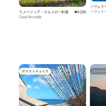
ソヴェラ
ソヴェラ
ラメーツィア・テルメの一軒家
レビュー29件、5
5 (29)
海辺にあ
Casa l'Arcadia
ゲストチョイス
スーパー
大好評のゲストチョイスです。
スーパー