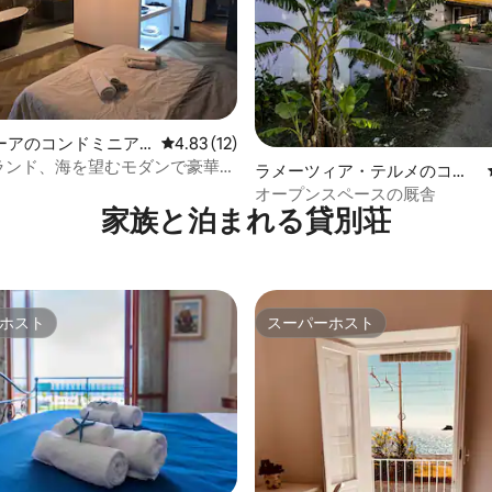
つ星中5つ星の平均評価
ーアのコンドミニア
レビュー12件、5つ星中4.83つ星の平均評価
4.83 (12)
ーランド、海を望むモダンで豪華な
ラメーツィア・テルメのコン
メント
ドミニアム
オープンスペースの厩舎
家族と泊まれる貸別荘
ホスト
スーパーホスト
ホスト
スーパーホスト