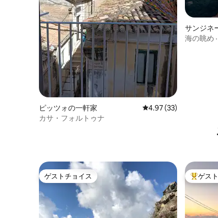
サンジネ
海の眺め 
ピッツォの一軒家
レビュー33件、5つ星中
4.97 (33)
カサ・フォルトゥナ
ゲストチョイス
ゲス
ゲストチョイス
大好評の