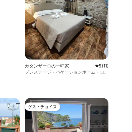
カタンザーロの一軒家
レビュー11件、5
5 (11)
プレステージ・バケーションホーム・ロ
ト
フト
ゲストチョイス
ゲストチョイス