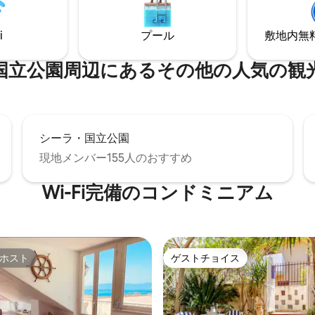
スは車でのみです。 公共交通機
。ペットOK。手入れの行き届い
シーはありません
リアと、誰もが楽しめる快適さ
i
プール
敷地内無料駐
みください。
園⁠周⁠辺⁠に⁠あ⁠るそ⁠の⁠他⁠の人⁠気⁠の観⁠光
シーラ・国立公園
現地メンバー155人のおすすめ
Wi-Fi完備のコンドミニアム
ホスト
ゲストチョイス
ホスト
ゲストチョイス