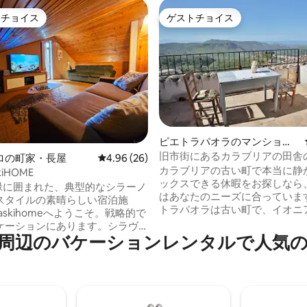
トチョイス
ゲストチョイス
ゲストチョイスです。
ゲストチョイス
ピエトラパオラのマンショ
ン・アパート
旧市街にあるカラブリアの田舎
つ星中5つ星の平均評価
ロの町家・長屋
レビュー26件、5つ星中4.96つ星の平均評価
4.96 (26)
カラブリアの古い町で本当に静
kiHOME
ックスできる休暇をお探しなら
aの緑に囲まれた、典型的なシラーノ
はあなたのニーズに合っています
スタイルの素晴らしい宿泊施
トラパオラは古い町で、イオニア
caskihomeへようこそ。戦略的で
km離れています。 現在、ここに
ケーションにあります。シラヴ
しか住んでいません。 私の父は
のバ⁠ケ⁠ー⁠シ⁠ョ⁠ン⁠レ⁠ン⁠タ⁠ル⁠で人⁠気⁠のア
ラ公園に隣接し、アルヴォ湖と
の家を改装しました。カラブリ
（ロリカ・スキー・エリア）ま
晴らしい景色を望む2階建ての
満です。リラックスを求めるカッ
の家です。 カラブリアの古い伝
険を求める家族に最適な場所で
したいカップルに最適です。 重要：ピエ
6名様まで収容可能）。50インチ
トラパオラにある私たちの家へ
料Wi-Fi。専用駐車場が含まれ