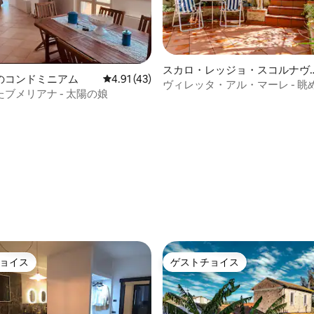
スカロ・レッジョ・スコルナヴ
4.93つ星の平均評価
のコンドミニアム
レビュー43件、5つ星中4.91つ星の平均評価
4.91 (43)
ッカ・ヴァルダーノのコンドミ
ヴィレッタ・アル・マーレ - 眺
ブメリアナ - 太陽の娘
アム
＋庭
ョイス
ゲストチョイス
ョイス
ゲストチョイス