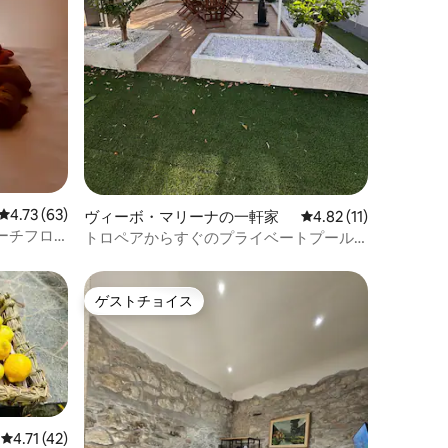
レビュー63件、5つ星中4.73つ星の平均評価
4.73 (63)
ヴィーボ・マリーナの一軒家
レビュー11件、5つ星
4.82 (11)
ーチフロ
トロペアからすぐのプライベートプール
でリラックス
ゲストチョイス
ゲストチョイス
レビュー42件、5つ星中4.71つ星の平均評価
4.71 (42)