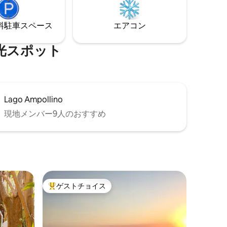
関やタク
略的な立地を求める人に最適です。
⁠車ス⁠ペ⁠ー⁠ス
エアコン
⁠ス⁠ポ⁠ッ⁠ト
Lago Ampollino
現地メンバー9人のおすすめ
ゲストチョイス
大好評のゲストチョイスです。