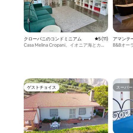
クローパニのコンドミニアム
レビュー11件、5
5 (11)
アマンテ
ム
Casa Melina Cropani。イオニア海とカラ
B&Bオ
ブリアのシーラの間。
アパート
ゲストチョイス
スーパー
ゲストチョイス
スーパー