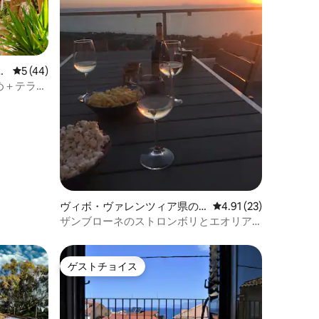
ァ
レビュー44件、5つ星中5つ星の平均評価
5 (44)
ニ
め＋テラス
ヴィボ・ヴァレンツィア県の
レビュー23件、5つ星
4.91 (23)
コンドミニアム
ザンブローネのストロンボリとエオリア
ンのペントハウス
ゲストチョイス
ゲストチョイス