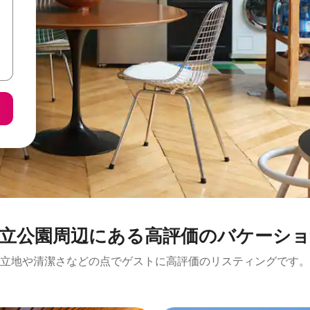
⁠周⁠辺⁠に⁠あ⁠る高⁠評⁠価⁠のバ⁠ケ⁠ー⁠シ⁠ョ⁠
立地や清潔さなどの点でゲストに高評価のリスティングです。