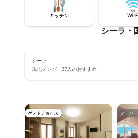
根付きテラスで構成されています。 国民
ています
識別コード（CIN）：
たインテ
キッチン
Wi-F
IT078045C223W85YAY
をお楽し
シーラ・国立公
シーラ
現地メンバー27人のおすすめ
ゲストチョイス
スーパー
ゲストチョイス
スーパー