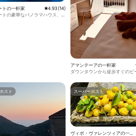
ートの一軒家
レビュー14件、5つ星中4.93つ星の平均評価
4.93 (14)
ートの豪華なパノラマハウス、
つ星中5つ星の平均評価
ります。
アマンテーアの一軒家
ダウンタウンから徒歩すぐのビ
ントの家。
ホスト
スーパーホスト
ホスト
スーパーホスト
ヴィボ・ヴァレンツィアの一