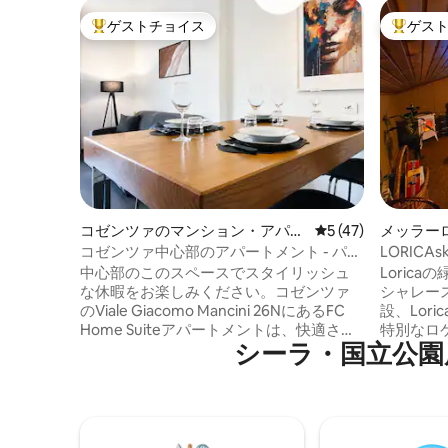
ゲストチョイス
ゲス
大好評のゲストチョイスです。
大好評の
コゼンツァのマンション・アパー
レビュー47件、5
5 (47)
メッラー
ト
コゼンツァ中心部のアパートメント - パノ
LORICAs
ラマテラス
中心部のこのスペースでスタイリッシュ
Loric
な休暇をお楽しみください。コゼンツァ
シャレー
のViale Giacomo Mancini 26NにあるFC
設、Lori
Home Suiteアパートメントは、快適さと
特別なロ
シーラ・国立公園⁠周⁠辺⁠
モダンさのオアシスであり、街とその周
ェンチュ
辺を探索したい人に最適です。このエレ
スキー場
ガントなアパートメントは、キッチンと
で3分未
リビングルーム、キングサイズベッドを
プルや冒
備えたダブルベッドルーム、清掃用アク
す（最大
セサリーを備えたバスルーム、素敵な屋
テレビ、無