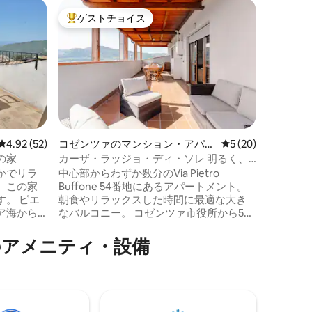
セッラス
ゲストチョイス
ゲス
大好評のゲストチョイスです。
大好評
ラ・カゼッ
栗の森に
こそ。こ
ユニーク
会が 古代の歴史の中に身を置くことがで
きます。
の乾燥場
ィラーラ
した、居
レビュー52件、5つ星中4.92つ星の平均評価
4.92 (52)
コゼンツァのマンション・アパー
レビュー20件、5
5 (20)
の場所に
ト
の家
カーザ・ラッジョ・ディ・ソレ 明るく、
が息づい
中心にあり、あなたのもの。
かでリラ
中心部からわずか数分のVia Pietro
ラックス
、この家
Buffone 54番地にあるアパートメント。
い環境を提供
。 ピエ
朝食やリラックスした時間に最適な大き
ら2km。
海から12
なバルコニー。 コゼンツァ市役所から5
は200人
分、市内のメインストリートであるコル
古い家族
ソ・マッツィーニから300m。 カラトラバ
⁠メ⁠ニ⁠テ⁠ィ⁠・⁠設⁠備
ア海の素
橋の眺望 敷地内に無料の専用駐車場（バ
古い石造り
リアとカメラ付き駐車場）があり、高速
統を発見
Wi-Fi、洗濯機、食器洗い機、設備の整っ
たキッチン、エアコンなどのすべての設
のアクセ
備が揃っています。 実用性、快適さ、戦