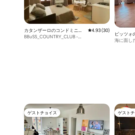
カタンザーロのコンドミニア
レビュー30件、5つ星中
4.93 (30)
ピッツォ
ム
BBuSS_COUNTRY_CLUB -
海に面した
MONOLOCALE -
ゲストチョイス
ゲストチ
ゲストチョイス
ゲストチ