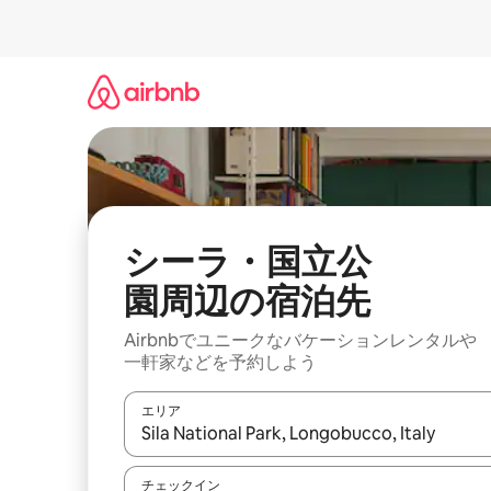
コ
ン
テ
ン
ツ
に
ス
キ
ッ
プ
シーラ・国立公
園⁠周⁠辺⁠の宿⁠泊⁠先
Airbnbでユニークなバ⁠ケ⁠ー⁠シ⁠ョ⁠ンレ⁠ン⁠タ⁠ルや
一⁠軒⁠家な⁠ど⁠を予⁠約⁠し⁠よ⁠う
エリア
検索結果が表示されたら、上下の矢印キーを使っ
チェックイン