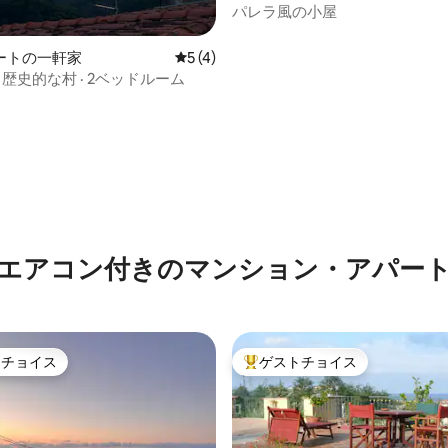
軒家
パレラ風の小屋
ートの一軒家
レビュー4件、5つ星中5つ星の平均評価
5 (4)
· 歴史的な村 · 2ベッドルーム
4.97つ星の平均評価
エアコン付きのマンション・アパー
トチョイス
ゲストチョイス
ゲストチョイスです。
大好評のゲストチョイスです。