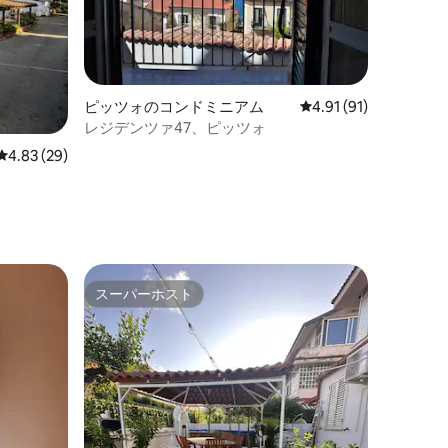
ピッツォのコンドミニアム
レビュー91件、5つ星
4.91 (91)
レジデンツァ47、ピッツォ
レビュー29件、5つ星中4.83つ星の平均評価
4.83 (29)
スーパーホスト
スーパーホスト