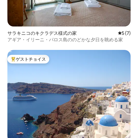
サラキニコのキクラデス様式の家
レビュー
5 (7)
アギア・イリーニ・パロス島ののどかな夕日を眺める家
ゲストチョイス
大好評のゲストチョイスです。