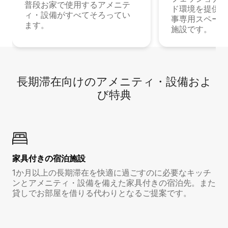
普段お家で使用するアメニテ
ド環境を提供する
ィ・設備がすべてそろってい
事専用スペース
ます。
施設です。
長期滞在向け⁠のア⁠メ⁠ニ⁠テ⁠ィ⁠・設⁠備⁠およ
び特⁠典
家具付き⁠の宿⁠泊⁠施⁠設
1か月以上の長期滞在を快適に過ごすのに必要なキッチ
ンとアメニティ・設備を備えた家具付きの宿泊先。また
貸しでお部屋を借りる代わりとなるご提案です。