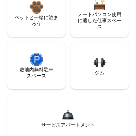
ノートパソコン使用
ペットと一緒に泊ま
に適した仕事スペー
ろう
ス
敷地内無料駐⁠車
ジム
ス⁠ペ⁠ー⁠ス
サービスアパートメント