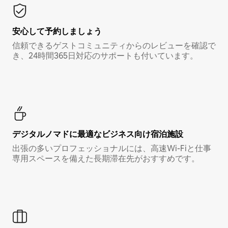
安心して予約しましょう
信頼できるゲストコミュニティからのレビューを確認で
き、24時間365日対応のサポートも付いています。
デジタルノマド⁠に最⁠適⁠なビ⁠ジ⁠ネ⁠ス⁠向⁠け宿⁠泊⁠施⁠設
出張の多いプロフェッショナルには、高速Wi-Fiと仕事
専用スペースを備えた長期滞在先がおすすめです。