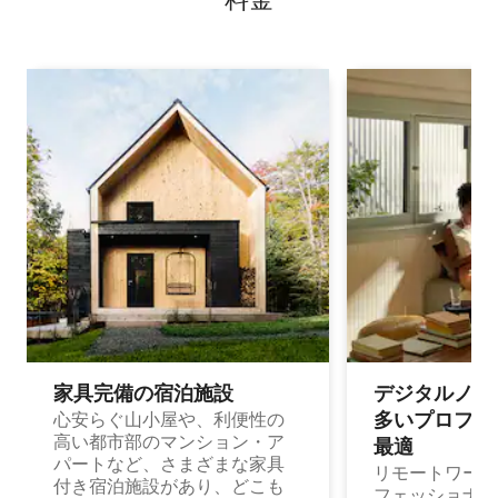
家具完備の宿⁠泊⁠施⁠設
デジタルノマド
多⁠いプ⁠ロ⁠フ⁠ェ⁠
心安らぐ山小屋や、利便性の
高い都市部のマンション・ア
最⁠適
パートなど、さまざまな家具
リモートワーク
付き宿泊施設があり、どこも
フェッショナル