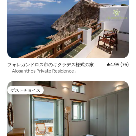
フォレガンドロス市のキクラデス様式の家
レビュー76件
4.99 (76)
「Alosanthos Private Residence」
ゲストチョイス
ゲストチョイス