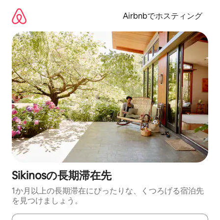
コ
ン
Airbnbでホスティング
テ
ン
ツ
に
ス
キ
ッ
プ
Sikinosの長期滞在先
1か月以上の長期滞在にぴったりな、くつろげる宿泊先
を見つけましょう。