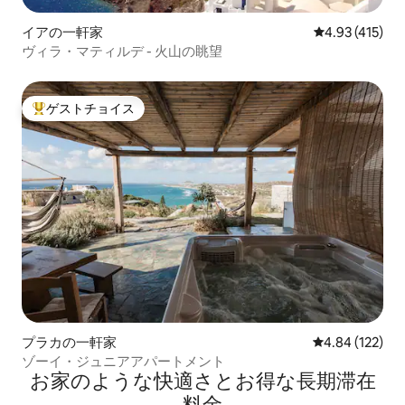
イアの一軒家
レビュー415件
4.93 (415)
ヴィラ・マティルデ - 火山の眺望
ゲストチョイス
大好評のゲストチョイスです。
プラカの一軒家
レビュー122件
4.84 (122)
ゾーイ・ジュニアアパートメント
お家のような快⁠適⁠さ⁠とお⁠得⁠な長⁠期⁠滞⁠在
料⁠金