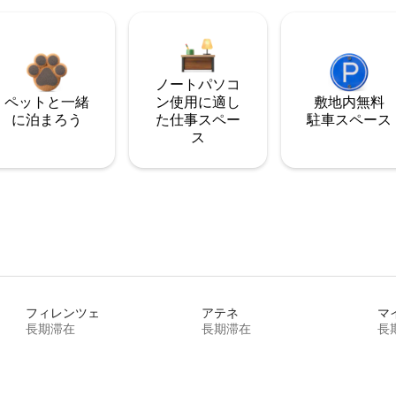
ノートパソコ
ペットと一緒
ン使用に適し
敷地内無料
に泊まろう
た仕事スペー
駐⁠車ス⁠ペ⁠ー⁠ス
ス
フィレンツェ
アテネ
マ
長期滞在
長期滞在
長