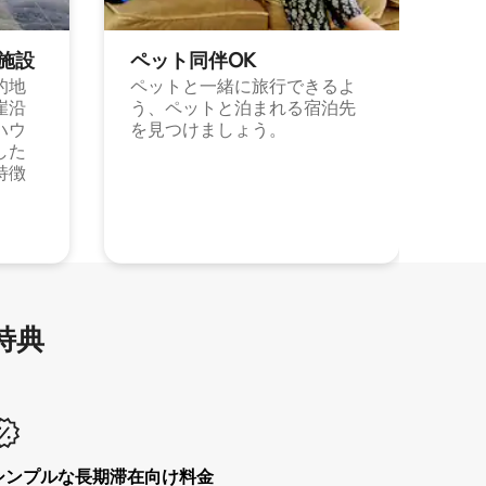
施⁠設
ペット同⁠伴OK
的地
ペットと一緒に旅行できるよ
崖沿
う、ペットと泊まれる宿泊先
ハウ
を見つけましょう。
した
特徴
特⁠典
シンプルな長期滞在向け料金