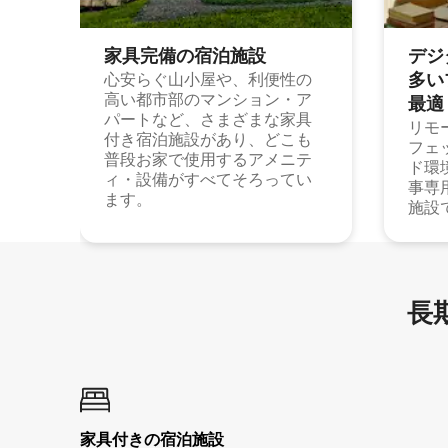
家具完備の宿⁠泊⁠施⁠設
デジ
多⁠いプ
心安らぐ山小屋や、利便性の
高い都市部のマンション・ア
最⁠適
パートなど、さまざまな家具
リモ
付き宿泊施設があり、どこも
フェ
普段お家で使用するアメニテ
ド環
ィ・設備がすべてそろってい
事専
ます。
施設
長期
家具付き⁠の宿⁠泊⁠施⁠設