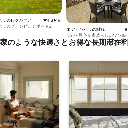
バラのログハウス
レビュー46件、5つ星中4.8つ星の平均評価
4.8 (46)
バラのグランピングポッド2
中4.92つ星の平均評価
エディンバラの離れ
レ
No 7 - 景色が素晴らしいワン
家のような快⁠適⁠さ⁠とお⁠得⁠な長⁠期⁠滞⁠在料
ション・アパート