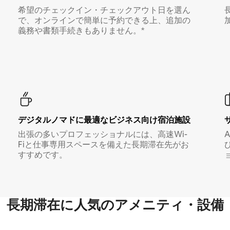
希望のチェックイン・チェックアウト日を選ん
で、オンラインで簡単に予約できる上、追加の
義務や書類手続きもありません。*
デジタルノマド⁠に最⁠適⁠なビ⁠ジ⁠ネ⁠ス⁠向⁠け宿⁠泊⁠施⁠設
出張の多いプロフェッショナルには、高速Wi-
Fiと仕事専用スペースを備えた長期滞在先がお
すすめです。
長期滞在に人気のアメニティ・設備