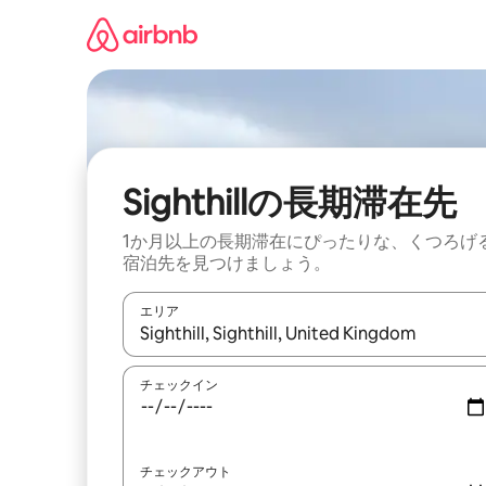
コ
ン
テ
ン
ツ
に
ス
キ
ッ
Sighthillの長期滞在先
プ
1か月以上の長期滞在にぴったりな、くつろげ
宿泊先を見つけましょう。
エリア
検索結果が表示されたら、上下の矢印キーを使っ
チェックイン
チェックアウト