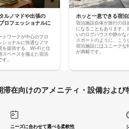
タルノマドや出⁠張⁠の
ホッと一⁠息⁠で⁠き⁠る宿⁠泊
⁠ロ⁠フ⁠ェ⁠ッ⁠シ⁠ョ⁠ナ⁠ル⁠に
宿泊施設自体が旅行の目
になることもあります。
いのログハウスや静かな
ートワークが中心のプロ
スボートのように、こう
ッショナルに快適なノマ
宿泊施設にはユニークな
境を提供する、Wi-Fiと仕
が満載です。
用スペースを備えた宿泊
です。
滞在向け⁠のア⁠メ⁠ニ⁠テ⁠ィ⁠・設⁠備⁠および
ニーズに合わせて選べる柔軟性