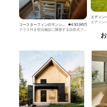
エディン
エディン
コースターフィンのマンショ
レビュー457件、5つ星
4.92 (457)
ン・アパート
テラス付き宿泊施設に隣接する自炊式フ
お
ラット