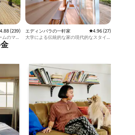
ビュー239件、5つ星中4.88つ星の平均評価
4.88 (239)
エディンバラの一軒家
レビュー27件、5つ星
4.96 (27)
ルームのマン
大学による伝統的な家の現代的なスタイ
⁠金
ル