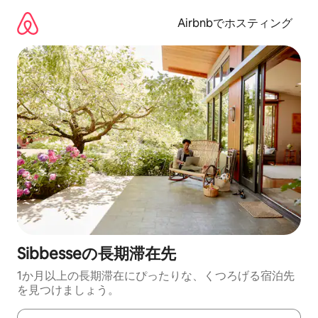
コ
ン
Airbnbでホスティング
テ
ン
ツ
に
ス
キ
ッ
プ
Sibbesseの長期滞在先
1か月以上の長期滞在にぴったりな、くつろげる宿泊先
を見つけましょう。