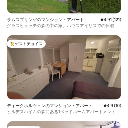
ラムスプリンゲのマンション・アパート
レビュー121
4.91 (121)
グラスヒュッテの森の中の家、ハウスアイリスでの休暇
ゲストチョイス
大好評のゲストチョイスです。
ディークホルツェンのマンション・アパート
レビュー10
4.9 (10)
ヒルデスハイムの森にある1ベッドルームアパートメント