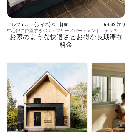
アルフェルト (ライネ)の一軒家
レビュー111
4.89 (111)
中心部に位置するバリアフリーアパートメント、テラス付
お家のような快⁠適⁠さ⁠とお⁠得⁠な長⁠期⁠滞⁠在
き
料⁠金