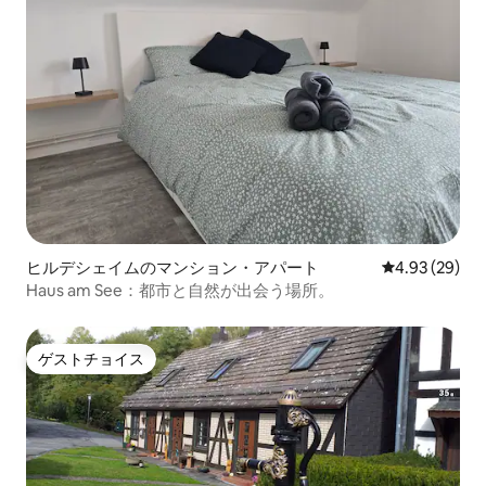
ヒルデシェイムのマンション・アパート
レビュー29件
4.93 (29)
Haus am See：都市と自然が出会う場所。
ゲストチョイス
ゲストチョイス