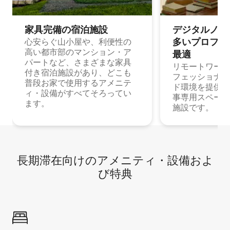
家具完備の宿⁠泊⁠施⁠設
デジタルノマド
多⁠いプ⁠ロ⁠フ⁠ェ⁠
心安らぐ山小屋や、利便性の
高い都市部のマンション・ア
最⁠適
パートなど、さまざまな家具
リモートワーク
付き宿泊施設があり、どこも
フェッショナル
普段お家で使用するアメニテ
ド環境を提供する
ィ・設備がすべてそろってい
事専用スペース
ます。
施設です。
長期滞在向け⁠のア⁠メ⁠ニ⁠テ⁠ィ⁠・設⁠備⁠およ
び特⁠典