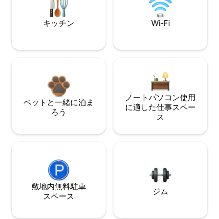
キッチン
Wi-Fi
ノートパソコン使用
ペットと一緒に泊ま
に適した仕事スペー
ろう
ス
敷地内無料駐⁠車
ジム
ス⁠ペ⁠ー⁠ス