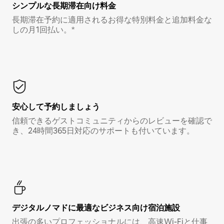
シンプルな長期滞在向け料金
長期滞在予約に適用されるお得な特別料金と追加料金な
しの月1回払い。*
安心して予約しましょう
信頼できるゲストコミュニティからのレビューを確認で
き、24時間365日対応のサポートも付いています。
デジタルノマド⁠に最⁠適⁠なビ⁠ジ⁠ネ⁠ス⁠向⁠け宿⁠泊⁠施⁠設
出張の多いプロフェッショナルには、高速Wi-Fiと仕事