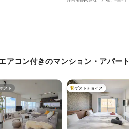
ピーター割り引き有ります)
人数楽々‼︎空港・瀬長島・iias&
館・コンビニ近く
エアコン付きのマンション・アパー
ホスト
ゲストチョイス
ホスト
大好評のゲストチョイスです。