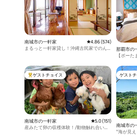
南城市の一軒家
レビュー574件、5つ星
4.86 (574)
まるっと一軒家貸し！沖縄古民家でのん
那覇市の
びりステイ！
【ポーた
市場1分
ゲストチョイス
ゲストチ
大好評のゲストチョイスです。
ゲストチ
南城市の一軒家
レビュー151件、5つ
5.0 (151)
南城市の
産みたて卵の収穫体験！/動物触れ合い！/
"海が見え
海まで5分/無料駐車場/沖縄ワールド7分/