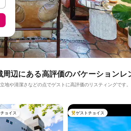
周⁠辺⁠に⁠あ⁠る高⁠評⁠価⁠のバ⁠ケ⁠ー⁠シ⁠ョ⁠ン⁠レ⁠
立地や清潔さなどの点でゲストに高評価のリスティングです。
トチョイス
ゲストチョイス
ゲストチョイスです。
大好評のゲストチョイスです。