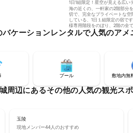
1日1組限定！星空が見える広い
つある寝室には、ダブルベッドが2
き。プライベートな空間です。
海の近くの、一軒家の2階部分
意されており、最大8名様の宿泊
の宿未央庵(miouan)
切で、完全なプライベートな空
 リビングにあるソファーにもシ
している、1日１組限定の宿で
ッドサイズのスペース有り。 カ
様専用階段をのぼり、2階の全
も、ご夫婦でも、ご家族でも、3
バ⁠ケ⁠ー⁠シ⁠ョ⁠ン⁠レ⁠ン⁠タ⁠ル⁠で人⁠気⁠のア⁠メ⁠ニ
のスタイルで自由に、気兼ねな
旅行でもお勧めです。 周りはと
しくださいませ。この機会に日
で、夜は虫の音色、フクロウの
でもある、茶道体験(有料)も行
澄ませば波の音なども聞こえて
す(予約制)ご興味のある方は、
 車で10分の場所に海中道路など
れてみてくださいませ^_^(簡易
マリンスポーツの拠点としても
ご用意しております^_^)お二階
す。
て、ご自由にご利用くださいませ
は、特に何もありませんが、都
i
プール
敷地内無料駐
からはなれ心豊かに、自然を満
方にお勧めです。朝は、鶏の鳴
覚め広めのテラスでは、BBQを
⁠周⁠辺⁠に⁠あ⁠るそ⁠の⁠他⁠の人⁠気⁠の観⁠光⁠ス⁠ポ
上BBQグリル無料貸し出し、炭
様にてご準備お願いします^_^
ニングチェアで、ゆっくり星空
り、^_^本を読みながら、カフ
満喫したり、青空の下でヨガを
玉陵
リラックスした時間を感じられ
現地メンバー44人のおすすめ
ラスからは、奧武島が見え、散
がら、約１５分程で奧武島に着