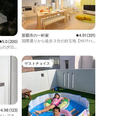
那覇市の一軒家
レビュー331件、5つ星
4.91 (331)
国際通りから徒歩３分の好立地【ｾﾙﾌﾁｪｯｸ
レビュー200件、5つ星中5.0つ星の平均評価
5.0 (200)
ｲﾝ】【駐車場付】とてもキレイなお得コ
らの夕日
ンドミニアム！
バーベキ
ゲストチョイス
ゲストチョイス
レビュー123件、5つ星中4.98つ星の平均評価
4.98 (123)
イレで大