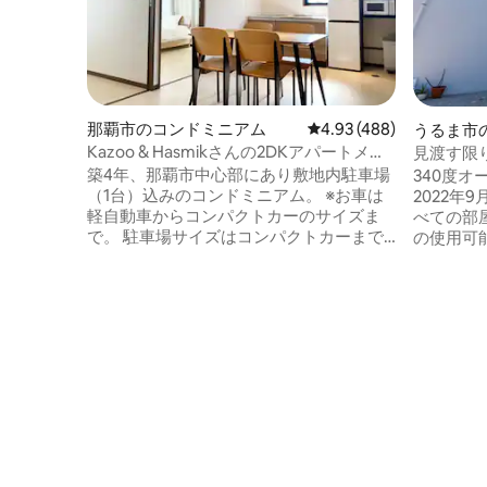
那覇市のコンドミニアム
レビュー488件、5つ星
4.93 (488)
うるま市
Kazoo & Hasmikさんの2DKアパートメン
見渡す限
ト 、サイズ制限あり駐車場付、2DKアパ
ベキュー
築4年、那覇市中心部にあり敷地内駐車場
340度
ート
（1台）込みのコンドミニアム。 ※お車は
2022年
軽自動車からコンパクトカーのサイズま
べての部
で。 駐車場サイズはコンパクトカーまで
の使用可
駐車可能です。 お部屋をまるまる貸切。
階屋上の
サイズは約46平米で2ベッドルーム（ダブ
屋に50
ルベッド1台140-200cm、セミダブルベッ
は4Kプ
ド×2台、120-200cm）、リビング、キッ
があり、
チン、浴室をご利用いただけます。 お部
らつなが
屋に階数指定は不可。 無料Wi-Fiを提供し
があり、
ており、スピードテストは50Mbps（2026
ンビュー
年1月時点）。 テレワークとしてもご利用
夜景と星
いただけます。 簡易キッチンツールや、
の景色に
洗濯機、乾燥機もございますので長期滞
イレが完
在にも最適。 備品等も用意しております
ス、洗い
が、ご使用後は各自でご購入していただ
つ有り、