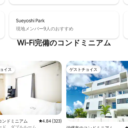
当施設は、お車がないと不便で
お車でのお越しをお勧めいたし
す。朝食サービスは、終了致し
Sueyoshi Park
ご了承下さいませ
現地メンバー9人のおすすめ
Wi-Fi完備のコンドミニアム
ョイス
ゲストチョイス
ョイス
ゲストチョイス
中4.85つ星の平均評価
コンドミニアム
レビュー323件、5つ星中4.84つ星の平均評価
4.84 (323)
ード ダブルルーム
沖縄市のコンドミニアム