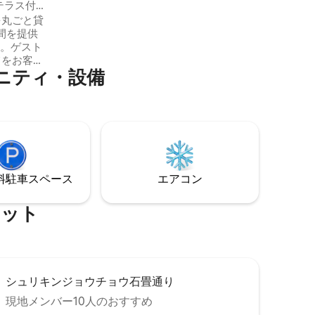
は木造建築の為、隣の客室に音が響きや
テラス付
すい構造となっております。 客室内の階
二階貸切
を丸ごと貸
段には、手すりがございません。 2階のバ
間を提供
ルコニーの手すりの幅が広いため十分に
す。ゲスト
気を付けて頂く必要うがございます。 1階
てをお客様
のテラスの前は、崖になっております。
⁠テ⁠ィ⁠・⁠設⁠備
くお過ご
12歳以下のお子様の宿泊の際にはこの点を
本の文化
ご理解の上ご予約をお願いいたします。
っておりま
是非体験さ
着物👘も
は、全
^_^周辺
会の幻想
⁠車ス⁠ペ⁠ー⁠ス
エアコン
喫したい
き声で目
したり(卓
⁠ッ⁠ト
は、お客
)リクライ
を眺めた
ェタイムを
したり、
シュリキンジョウチョウ石畳通り
ます。テ
歩をしな
現地メンバー10人のおすすめ
きます。