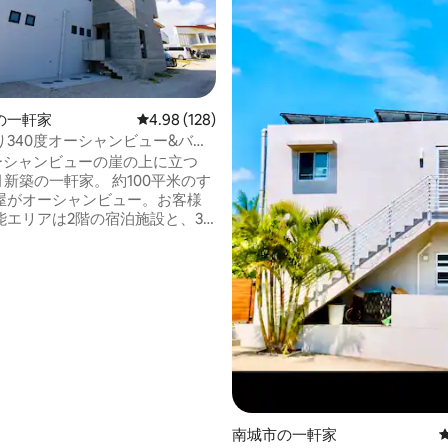
中4.93つ星の平均評価
の一軒家
レビュー128件、5つ星中4.98つ星の平均評価
4.98 (128)
り340度オーシャンビュー&バー
テラス付き高台物件
オーシャンビューの崖の上に立つ
9月新築の一軒家。 約100平米のす
屋がオーシャンビュー。お客様
能エリアは2階の宿泊施設と、3
バーベキューテラスです。 各部
インチ以上のテレビ、リビングに
ロジェクターと大型のスクリーン
映画鑑賞も可能です。 外階段か
る屋上にはバーベキューテラス
サンライズも、日中のオーシャ
も、夕方のサンライズも、夜の
空、月も楽しめます。海や自然
癒されます。 屋上テラスにはト
備されており、キッチンスペー
場もございます。コンセントは8
南城市の一軒家
IHを使った調理なども可能で