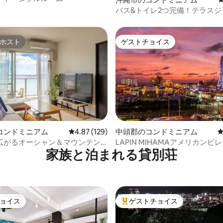
バス&トイレ2つ完備！テラスジ
付き11名宿泊可能 *CONDOMINIU
2F*
ホスト
ゲストチョイス
ホスト
ゲストチョイス
4.94つ星の平均評価
コンドミニアム
レビュー129件、5つ星中4.87つ星の平均評価
4.87 (129)
中頭郡のコンドミニアム
広がるオーシャン＆マウンテン
LAPIN MIHAMAアメリカンビ
家族と泊まれる貸別荘
階・海まで徒歩1分・新築広々バル
口 8人定員築浅コンドホテルA
ョイス
ゲストチョイス
ョイス
大好評のゲストチョイスです。