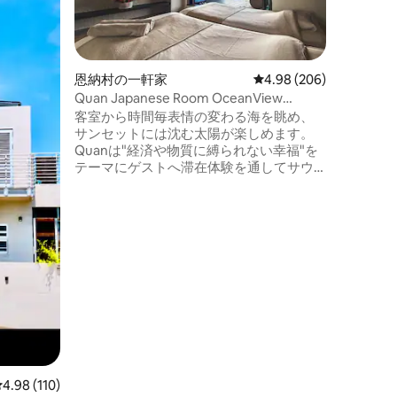
する都市
部屋で、
す。 ※ 
利敷) ※お一
用いたイ
恩納村の一軒家
レビュー206件、5つ星
4.98 (206)
度品と共
Quan Japanese Room OceanView
ることが
PrivateSauna Retreat
客室から時間毎表情の変わる海を眺め、
分。 浮
サンセットには沈む太陽が楽しめます。
魅力的な
Quanは"経済や物質に縛られない幸福"を
歩1分。 戦後から商業の中心として栄え、
テーマにゲストへ滞在体験を通してサウ
現在は古
ナやベッドスパを含め様々な癒しと心の
う、沖縄
静寂を提供することを目的としておりま
す。 
す。 ご滞在の中でぜひホストとのコミュ
ける。あ
ニケーション、恩納村の美しい海の景色
見つけに。 ※ワンフロアを貸切で
とともにご希望される内容をお知らせく
けます。
ださいませ。 また、施設利用にあたり別
す。 ※宿泊者以外の入室は禁止です。入室
項目（その他留意事項）に必ずお目通し
をご希望
をお願いいたします。 ＊サウナは別途有
をお願い致します。
料のご案内です。 ✴︎宿全体の写真では表
泊は、一
面的には繋がっていますが、各客室玄関
ト後にキ
から独立した構造により［1棟貸し］でご
滞在をお楽しみいただけます。 ★お子様
レビュー110件、5つ星中4.98つ星の平均評価
4.98 (110)
の宿泊に関する注意事項(12歳以下) 等施設