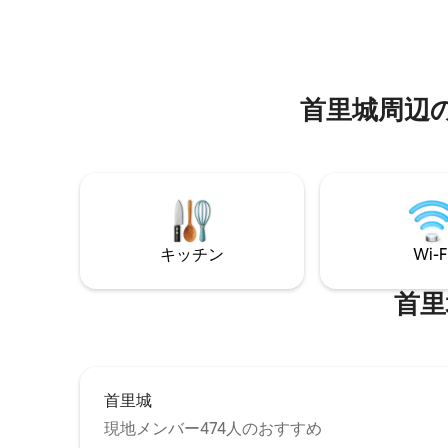
きます。 設備や備品等の詳細は、リステ
す。 2
ィング内「お部屋」か写真をご確認くだ
つずつ用
さい。 ○寝室1：ダブルベッド1台(140cm-
が可能。
200cm)、エアコン、ワークデスク＆チェ
ングルベ
アー ○寝室2：セミダブルベッド2台
ップルで
首里城⁠周⁠辺⁠の
(120cm-200cm)、エアコン ○無料Wi-Fi：
世代のご
お部屋内全域で接続可 ○リビングルー
ても静か
ム：ダイニングテーブル、TV、ソファ、
声、耳を
エアコン ○キッチン：電気コンロ、食
きます。
器、カトラリー、マグカップ、コップ、
があり、
調理道具（鍋、フライパン、包丁、まな
お勧めで
板、ピーラー、おたま）、食器用洗剤、
冷蔵庫、電子レンジ、ケトル、炊飯器 ○
キッチン
Wi-F
バスルーム：シャワー、バスタブ、シャ
ンプー、コンディショナー、ボディーソ
首里城
ープ、歯ブラシセット、ドライヤー、洗
濯機、洗面台 ○ランドリールーム：洗濯
機、乾燥機、洗濯洗剤 ○トイレ：ウォシ
ュレット、トイレットペーパー、トイレ
用ブラシ ○ベランダ：洗濯紐 ○クローゼ
ット：掃除機、ハンガー ○駐車場（建物1
首里城
階・屋根付）。 追加の寝具やブランケッ
現地メンバー474人のおすすめ
トはなし。 ・室内、ベランダ、外廊下は