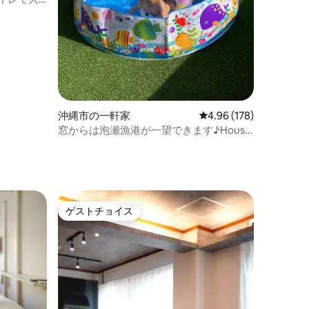
DMM水族
沖縄市の一軒家
レビュー178件、5つ星
4.96 (178)
窓からは泡瀬漁港が一望できます♪House
ト
of Awase harbor
ゲストチョイス
ゲストチョイス