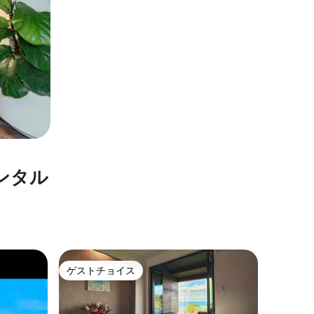
ン⁠タ⁠ル
那覇市の
ゲストチョイス
ゲス
ゲストチョイス
大好評
ト
ON THE S
life & cra
オキナワの
THE S