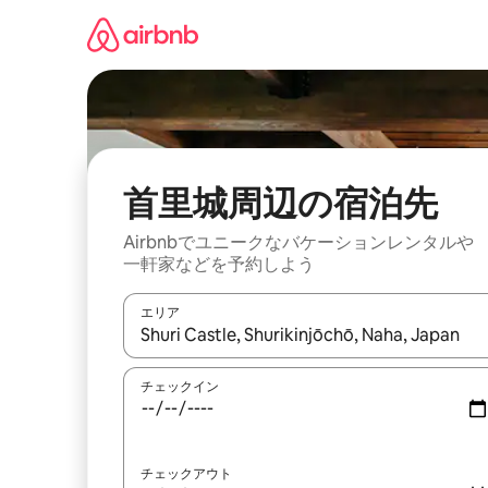
コ
ン
テ
ン
ツ
に
ス
キ
ッ
首里城⁠周⁠辺⁠の宿⁠泊⁠先
プ
Airbnbでユニークなバ⁠ケ⁠ー⁠シ⁠ョ⁠ンレ⁠ン⁠タ⁠ルや
一⁠軒⁠家な⁠ど⁠を予⁠約⁠し⁠よ⁠う
エリア
検索結果が表示されたら、上下の矢印キーを使っ
チェックイン
チェックアウト