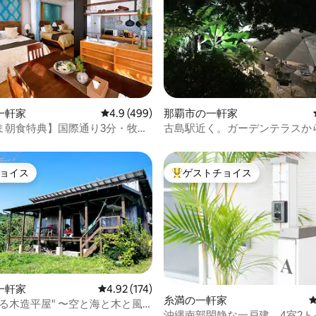
中4.86つ星の平均評価
一軒家
レビュー499件、5つ星中4.9つ星の平均評価
4.9 (499)
那覇市の一軒家
ま朝食特典】国際通り3分・牧志
古島駅近く。ガーデンテラスか
のプライベート1棟ホテル
と那覇市街の夜景を眺めながら
ューパーティー等が楽しめます
ョイス
ゲストチョイス
ョイス
大好評のゲストチョイスです。
星中5.0つ星の平均評価
一軒家
レビュー174件、5つ星中4.92つ星の平均評価
4.92 (174)
糸満の一軒家
る木造平屋" 〜空と海と木と風
沖縄南部閑静な一戸建、4室2ト