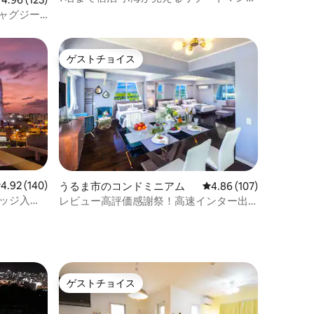
ョン角部屋最上階の3LDKのお部屋です!
ャグジー
「ロンバケ沖縄」
M BIN
ゲストチョイス
ゲストチョイス
レビュー140件、5つ星中4.92つ星の平均評価
4.92 (140)
うるま市のコンドミニアム
レビュー107件、5つ星
4.86 (107)
レッジ入
レビュー高評価感謝祭！高速インター出
2
入口近く ！恩納村、北谷、名護、どちら
にも行きやすい立地！
ゲストチョイス
ゲストチョイス