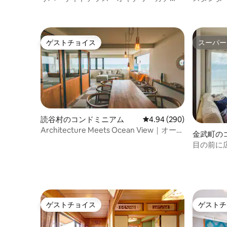
ナ、ファミリーアパートメント ４
ゲストチョイス
スーパー
ゲストチョイス
スーパー
読谷村のコンドミニアム
レビュー290件、5つ星中
4.94 (290)
Architecture Meets Ocean View｜オーシ
金武町の
ャンビュー＆自然光が演出する...
目の前に
ビュー7
コニー
ゲストチョイス
ゲストチ
ゲストチョイス
ゲストチ