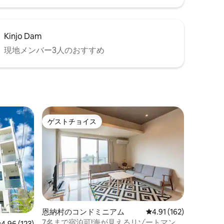
すので、
ておりま
ました。
Kinjo Dam
現地メンバー3人のおすすめ
ゲストチョイス
ゲストチョイス
恩納村のコンドミニアム
レビュー162件、5つ星
4.91 (162)
7名まで宿泊可!海が見えるリゾートマンシ
レビュー123件、5つ星中4.96つ星の平均評価
4.96 (123)