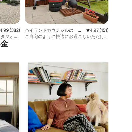
ビュー382件、5つ星中4.99つ星の平均評価
4.99 (382)
ハイランドカウンシルの一軒
レビュー151件、5つ星
4.97 (151)
家
スタジオ｜
ご自宅のように快適にお過ごしいただけ
⁠金
ます