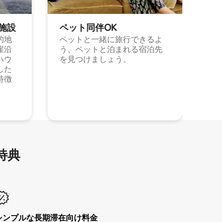
施⁠設
ペット同⁠伴OK
的地
ペットと一緒に旅行できるよ
崖沿
う、ペットと泊まれる宿泊先
ハウ
を見つけましょう。
した
特徴
特⁠典
シンプルな長期滞在向け料金