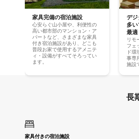
家具完備の宿⁠泊⁠施⁠設
デジ
多⁠いプ
心安らぐ山小屋や、利便性の
高い都市部のマンション・ア
最⁠適
パートなど、さまざまな家具
リモ
付き宿泊施設があり、どこも
フェ
普段お家で使用するアメニテ
ド環
ィ・設備がすべてそろってい
事専
ます。
施設
長期
家具付き⁠の宿⁠泊⁠施⁠設