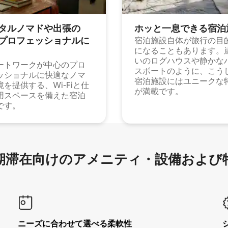
タルノマドや出⁠張⁠の
ホッと一⁠息⁠で⁠き⁠る宿⁠泊
⁠ロ⁠フ⁠ェ⁠ッ⁠シ⁠ョ⁠ナ⁠ル⁠に
宿泊施設自体が旅行の目
になることもあります。
いのログハウスや静かな
ートワークが中心のプロ
スボートのように、こう
ッショナルに快適なノマ
宿泊施設にはユニークな
境を提供する、Wi-Fiと仕
が満載です。
用スペースを備えた宿泊
です。
滞在向け⁠のア⁠メ⁠ニ⁠テ⁠ィ⁠・設⁠備⁠および
ニーズに合わせて選べる柔軟性