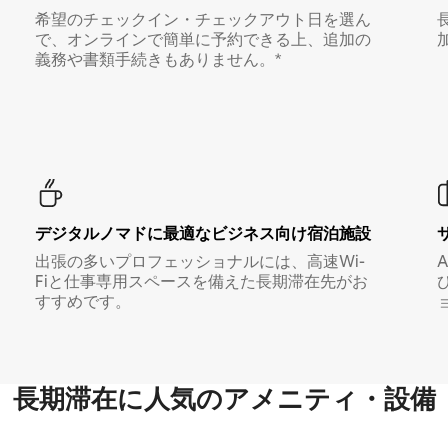
希望のチェックイン・チェックアウト日を選ん
で、オンラインで簡単に予約できる上、追加の
義務や書類手続きもありません。*
デジタルノマド⁠に最⁠適⁠なビ⁠ジ⁠ネ⁠ス⁠向⁠け宿⁠泊⁠施⁠設
出張の多いプロフェッショナルには、高速Wi-
Fiと仕事専用スペースを備えた長期滞在先がお
すすめです。
長期滞在に人気のアメニティ・設備