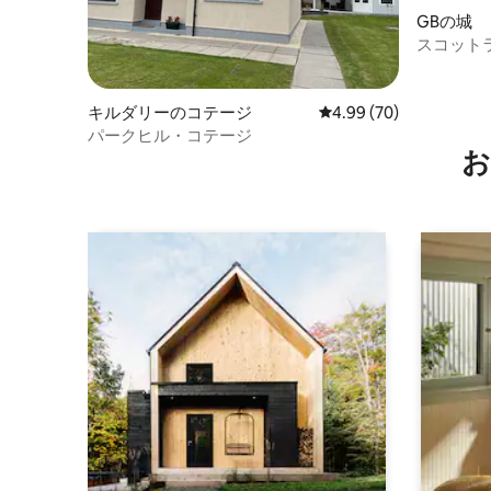
GBの城
スコット
ウリス城
キルダリーのコテージ
レビュー70件、5つ星中
4.99 (70)
パークヒル・コテージ
お