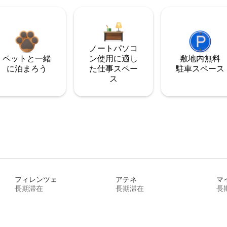
ノートパソコ
ペットと一緒
ン使用に適し
敷地内無料
に泊まろう
た仕事スペー
駐⁠車ス⁠ペ⁠ー⁠ス
ス
フィレンツェ
アテネ
マ
長期滞在
長期滞在
長