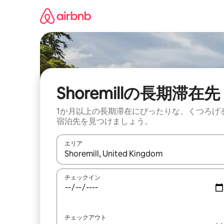
コ
ン
テ
ン
ツ
に
ス
キ
ッ
Shoremillの長期滞在先
プ
1か月以上の長期滞在にぴったりな、くつろげ
宿泊先を見つけましょう。
エリア
検索結果が表示されたら、上下の矢印キーを使っ
チェックイン
チェックアウト