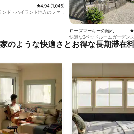
レビュー1,046件、5つ星中4.94つ星の平均評価
4.94 (1,046)
ランド・ハイランド地方のファ
のパビリオン
4.99つ星の平均評価
ローズマーキーの離れ
レ
快適な2ベッドルームガーデン
家のような快⁠適⁠さ⁠とお⁠得⁠な長⁠期⁠滞⁠在料
ブラック・アイル・リトリート