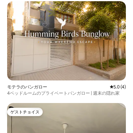
モテラのバンガロー
レビュー4
5.0 (4)
4ベッドルームのプライベートバンガロー | 週末の隠れ家
ゲストチョイス
ゲストチョイス