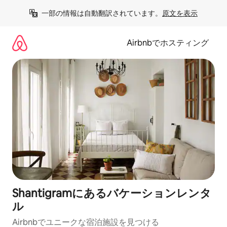
コ
一部の情報は自動翻訳されています。
原文を表示
ン
テ
ン
Airbnbでホスティング
ツ
に
ス
キ
ッ
プ
Shantigramにあるバケーションレンタ
ル
Airbnbでユニークな宿泊施設を見つける