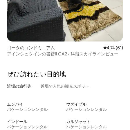
ゴータのコンドミニアム
レビュー61件
4.74 (61)
アインシュタインの書斎II GA2 • 14階スカイラインビュー
ぜひ訪⁠れ⁠た⁠い目⁠的⁠地
近場の旅行先
近場で人気の観光スポット
ムンバイ
ウダイプル
バケーションレンタル
バケーションレンタル
インドール
カルジャット
バケーションレンタル
バケーションレンタル