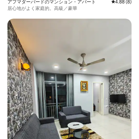
アフマダーバードのマンション・アパート
レビュー8件
4.88 (8)
居心地がよく家庭的。高級／豪華