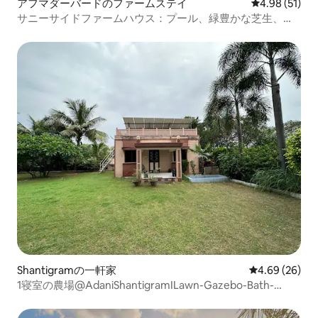
アフマダーバードのファームステイ
レビュー51件
4.98 (51)
サニーサイドファームハウス：プール、緑豊かな芝生、
広々とした空間
Shantigramの一軒家
レビュー26件
4.69 (26)
1寝室の農場@AdaniShantigramILawn-Gazebo-Bath-
Lounge