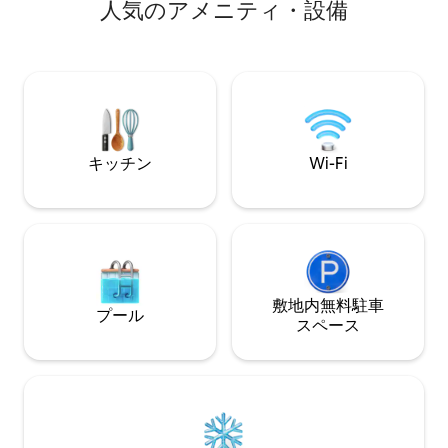
City、INFO City、Mahatma Mandir、
人気のアメニティ・設備
楽しいお風呂を。2
Vidhan Sabha、Sachivalaya、Narendra
間セキュリティとC
Modi Stadium、Adani Shantigram、
備えた社内の追加
DAIICT、PDEU、NIRMA University、
バシーを確保した
Karnavati University、Capital Bus
しみください
Station、Capital Railway Station、Metro
Station、国内線および国際線空港が、宿
泊施設から半径5～15km以内にありま
す。
キッチン
Wi-Fi
敷地内無料駐⁠車
プール
ス⁠ペ⁠ー⁠ス