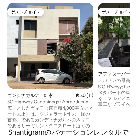
ゲストチョイス
ゲストチョイス
ゲストチョイス
ゲストチョイス
アフマダーバード
ー
アバドンの最高の
適な家
S.G.H'wayとIsco
メダバードの最高
ガンジナガルの一軒家
レビュー11件、5つ星中5.0
5.0 (11)
る、フルアメニテ
SG Highway Gandhinagar Ahmedabadの
豪華なプライベー
広々としたヴィラ
広々としたヴィラ（床面積4,000平方フィ
イムの管理人が対応
ート以上）は、グジャラート州の「緑の
H'way、BRTSア
首都」であるガンディナガルへの入り口
ド、Rajpath、Kar
であるサーガサン・クロスロード近くの
ずか3分。フルタ
Shantigramのバケーションレンタルで
SGハイウェイ沿いにあります。 GIFT
システムを備えた