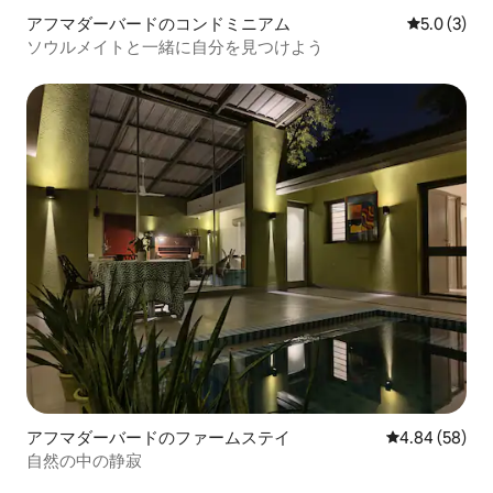
アフマダーバードのコンドミニアム
レビュー3
5.0 (3)
ソウルメイトと一緒に自分を見つけよう
アフマダーバードのファームステイ
レビュー58件
4.84 (58)
自然の中の静寂