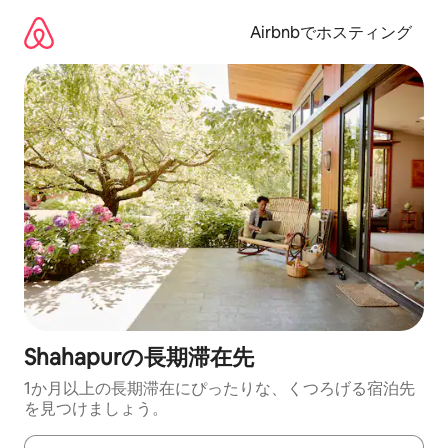
コ
ン
Airbnbでホスティング
テ
ン
ツ
に
ス
キ
ッ
プ
Shahapurの長期滞在先
1か月以上の長期滞在にぴったりな、くつろげる宿泊先
を見つけましょう。