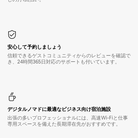
安心して予約しましょう
信頼できるゲストコミュニティからのレビューを確認で
き、24時間365日対応のサポートも付いています。
デジタルノマド⁠に最⁠適⁠なビ⁠ジ⁠ネ⁠ス⁠向⁠け宿⁠泊⁠施⁠設
出張の多いプロフェッショナルには、高速Wi-Fiと仕事
専用スペースを備えた長期滞在先がおすすめです。