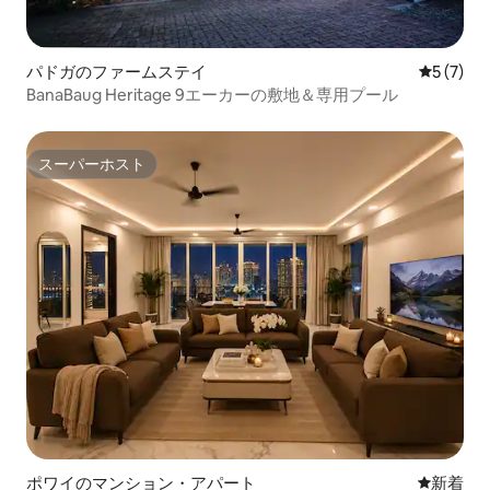
パドガのファームステイ
レビュー
5 (7)
BanaBaug Heritage 9エーカーの敷地＆専用プール
スーパーホスト
スーパーホスト
ポワイのマンション・アパート
新しい宿
新着