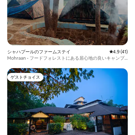
シャハプールのファームステイ
レビュー41
4.9 (41)
Mohraan - フードフォレストにある居心地の良いキャンプ
テント
ゲストチョイス
ゲストチョイス