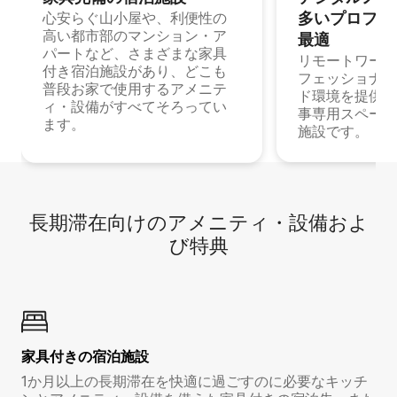
多⁠いプ⁠ロ⁠フ⁠ェ⁠
心安らぐ山小屋や、利便性の
高い都市部のマンション・ア
最⁠適
パートなど、さまざまな家具
リモートワーク
付き宿泊施設があり、どこも
フェッショナル
普段お家で使用するアメニテ
ド環境を提供する
ィ・設備がすべてそろってい
事専用スペース
ます。
施設です。
長期滞在向け⁠のア⁠メ⁠ニ⁠テ⁠ィ⁠・設⁠備⁠およ
び特⁠典
家具付き⁠の宿⁠泊⁠施⁠設
1か月以上の長期滞在を快適に過ごすのに必要なキッチ