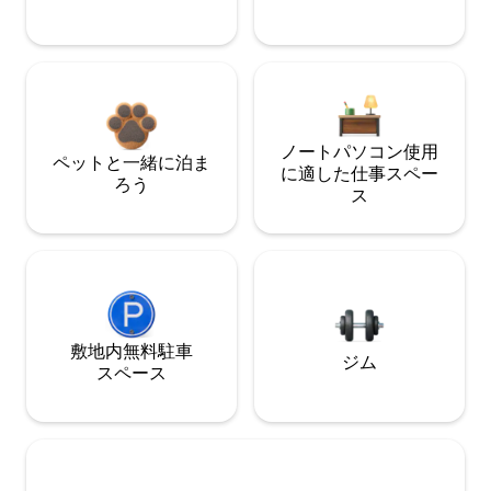
ノートパソコン使用
ペットと一緒に泊ま
に適した仕事スペー
ろう
ス
敷地内無料駐⁠車
ジム
ス⁠ペ⁠ー⁠ス