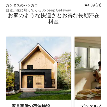
カンダスのバンガロー
レビュー71件
4.89 (71)
自然が家に帰ってくるBo peep Getaway
お家のような快⁠適⁠さ⁠とお⁠得⁠な長⁠期⁠滞⁠在
料⁠金
家具完備の宿⁠泊⁠施⁠設
デジタルノマド