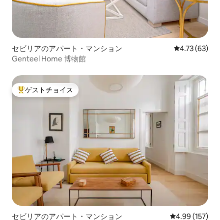
セビリアのアパート・マンション
レビュー63件
4.73 (63)
Genteel Home 博物館
ゲストチョイス
大好評のゲストチョイスです。
セビリアのアパート・マンション
レビュー157件
4.99 (157)