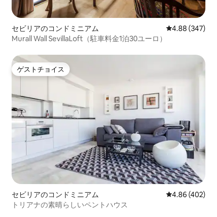
セビリアのコンドミニアム
レビュー347件
4.88 (347)
Murall Wall SevillaLoft（駐車料金1泊30ユーロ）
ゲストチョイス
ゲストチョイス
セビリアのコンドミニアム
レビュー402件
4.86 (402)
トリアナの素晴らしいペントハウス