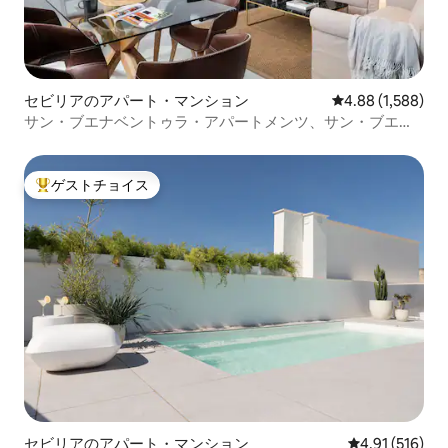
セビリアのアパート・マンション
レビュー1,588
4.88 (1,588)
サン・ブエナベントゥラ・アパートメンツ、サン・ブエナ
ベントゥラ 14
ゲストチョイス
大好評のゲストチョイスです。
セビリアのアパート・マンション
レビュー516件
4.91 (516)