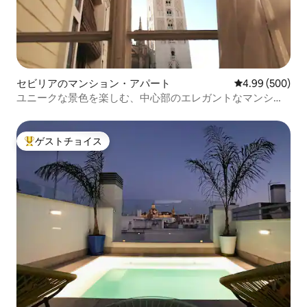
セビリアのマンション・アパート
レビュー500件
4.99 (500)
ユニークな景色を楽しむ、中心部のエレガントなマンショ
ン
ゲストチョイス
大好評のゲストチョイスです。