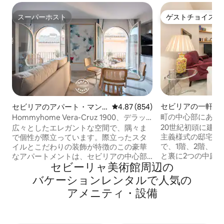
スーパーホスト
ゲストチョイス
スーパーホスト
ゲストチョイス
セビリアの一軒家
セビリアのアパート・マン
レビュー854件、5つ星中4.87
4.87 (854)
ション
町の中心部にある
Hommyhome Vera-Cruz 1900、デラッ
クスアパートメント…
20世紀初頭に建
広々としたエレガントな空間で、隅々ま
主義様式の邸宅は
で個性が際立っています。際立ったスタ
で、1階、2階、
イルとこだわりの装飾が特徴のこの豪華
と裏に2つの中庭
なアパートメントは、セビリアの中心部
セビーリャ美術館⁠周⁠辺⁠の
45平方メートル
に完璧に隠された宝物です。 この素晴ら
いキッチンと1階
しいアパートメントは、お客様の快適さ
バ⁠ケ⁠ー⁠シ⁠ョ⁠ン⁠レ⁠ン⁠タ⁠ル⁠で人⁠気⁠の
ッドルーム、1つ
と利便性を念頭に設計されています。最
ア⁠メ⁠ニ⁠テ⁠ィ⁠・⁠設⁠備
2つのバスルーム
近高品質のリフォームが施され、デザイ
ルームと40平方
ナーズ家具が備えられています。夢のよ
セスできるベッド
うな滞在に必要なものがすべて完備され
ンプル素材として
ています。43インチテレビ、居間の快適