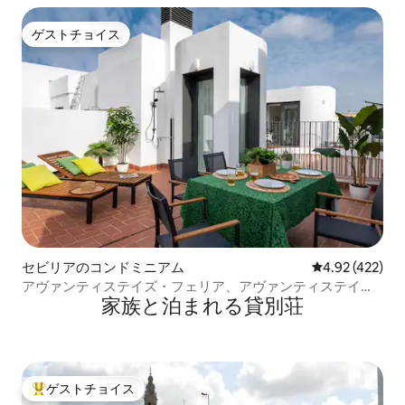
ゲストチョイス
ゲストチョイス
セビリアのコンドミニアム
レビュー422件
4.92 (422)
アヴァンティステイズ・フェリア、アヴァンティステイ
家族と泊まれる貸別荘
ズ・ブガンヴィリア
ゲストチョイス
大好評のゲストチョイスです。