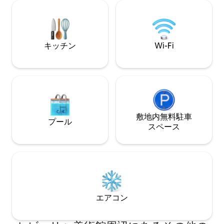
ーリング、バスル
なソファベッド、NESPRESSO マシンとウ
を使用しています
ェルカムキット（コーヒー、紅茶、ミル
あるというコメン
ク）を備えた設備の整ったキッチン、電
ユニットには、独
子レンジ、洗濯機、ガラスセラミックコ
キッチン
Wi-Fi
（9個）を備えた
ンロ、そして充実した調理器具。 お部屋
す。全室にWI-F
には、軽いノルディック掛け布団がかか
有線テレビソケッ
った大きくて快適なベッドがあります。
地、ショッピング
すべてのリネンはコットン 100% です。
地区に位置し、特
明るく快適なアパートメントには、プラ
うな場所まで徒歩
イベートバルコニーがあります。 大理石
す。 空港の隣のバ
の床とLED照明を備えたバスルームに
900m、大聖堂、
は、高品質のジェルシャンプーのディス
敷地内無料駐⁠車
プール
トリアナ橋まで400
ペンサーと大きな鏡を備えた広々とした
ス⁠ペ⁠ー⁠ス
エストランサ闘牛場
シャワーシートがあります。 必要に応じ
乗り場まで100メ
て、アイロン、アイロン台、物干しロー
前にあり、150 m
プ、必要なすべての清掃用品をご利用い
大きなショッピン
ただけます。 アパートには、静音のセン
す。 180 mに専
トラルエアコン（冷暖房）が備わってい
椅子をご利用の場
ます。 赤ちゃん連れの場合は、無料のベ
停止するエレベー
ビーベッドとベビーチェアをご用意いた
エアコン
口には木製のスロ
します。 お客様は、アパートの特徴と契
階です。 フェリ
約料金に定められている最大人数のみ宿
特別ブースを使用
泊することができます。宿泊施設は、登