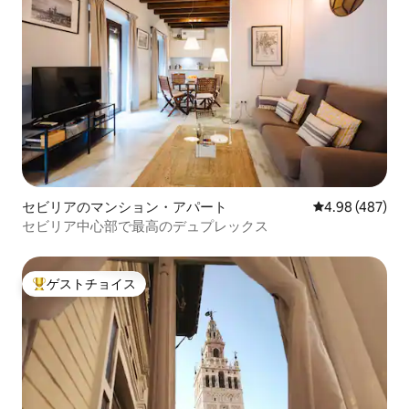
セビリアのマンション・アパート
レビュー487件
4.98 (487)
セビリア中心部で最高のデュプレックス
ゲストチョイス
大好評のゲストチョイスです。