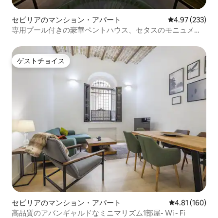
セビリアのマンション・アパート
レビュー233件
4.97 (233)
専用プール付きの豪華ペントハウス、セタスのモニュメン
ト。
ゲストチョイス
ゲストチョイス
セビリアのマンション・アパート
レビュー160件
4.81 (160)
高品質のアバンギャルドなミニマリズム1部屋- Wi - Fi