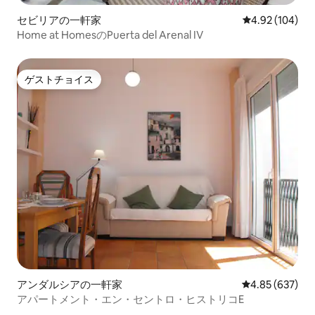
セビリアの一軒家
レビュー104件
4.92 (104)
Home at HomesのPuerta del Arenal IV
ゲストチョイス
ゲストチョイス
アンダルシアの一軒家
レビュー637件
4.85 (637)
アパートメント・エン・セントロ・ヒストリコE