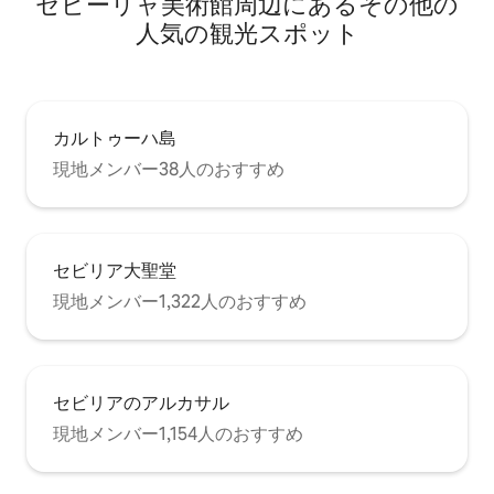
セビーリャ美術館⁠周⁠辺⁠に⁠あ⁠るそ⁠の⁠他⁠の
（予約には含まれ
録された人数に合わせて準備されます。
楽にはボードゲー
ソファベッドを使用する必要がある場合
人⁠気⁠の観⁠光⁠ス⁠ポ⁠ッ⁠ト
テレオなどがあり
は、事前にご連絡いただく必要があり、
角やそれに似たも
追加料金が発生します。 車でお越しの場
合は、事前のご依頼により、宿泊先から
わずか 3 分の「Plaza de la Concordia」に
ある地下駐車場に 1 日 25 ユーロで駐車す
カルトゥーハ島
ることができます。
現地メンバー38人のおすすめ
セビリア大聖堂
現地メンバー1,322人のおすすめ
セビリアのアルカサル
現地メンバー1,154人のおすすめ