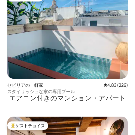
セビリアの一軒家
レビュー226件
4.83 (226)
スタイリッシュな家の専用プール
エアコン付きのマンション・アパート
ゲストチョイス
大好評のゲストチョイスです。