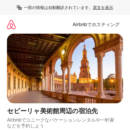
コ
一部の情報は自動翻訳されています。
原文を表示
ン
テ
ン
Airbnbでホスティング
ツ
に
ス
キ
ッ
プ
セビーリャ美術館⁠周⁠辺⁠の宿⁠泊⁠先
Airbnbでユニークなバ⁠ケ⁠ー⁠シ⁠ョ⁠ンレ⁠ン⁠タ⁠ルや一⁠軒⁠家
な⁠ど⁠を予⁠約⁠し⁠よ⁠う