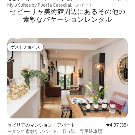
Mylu Suites by Puerta Catedral、スイート
セビーリャ美術館⁠周⁠辺⁠に⁠あ⁠るそ⁠の⁠他⁠の
素⁠敵⁠なバ⁠ケ⁠ー⁠シ⁠ョ⁠ン⁠レ⁠ン⁠タ⁠ル
ゲストチョイス
ゲストチョイス
セビリアのマンション・アパート
レビュー36件
4.97 (36)
モダンで素敵なアパート。旧市街。専用駐車場