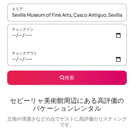
エリア
検索結果が表示されたら、上下の矢印キーを使って移動するか、
チェックイン
チェックアウト
検索
セビーリャ美術館⁠周⁠辺⁠に⁠あ⁠る高⁠評⁠価⁠の
バ⁠ケ⁠ー⁠シ⁠ョ⁠ン⁠レ⁠ン⁠タ⁠ル
立地や清潔さなどの点でゲストに高評価のリスティング
です。