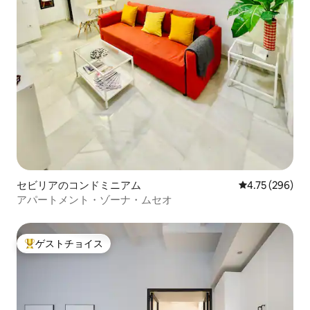
セビリアのコンドミニアム
レビュー296件
4.75 (296)
アパートメント・ゾーナ・ムセオ
ゲストチョイス
大好評のゲストチョイスです。