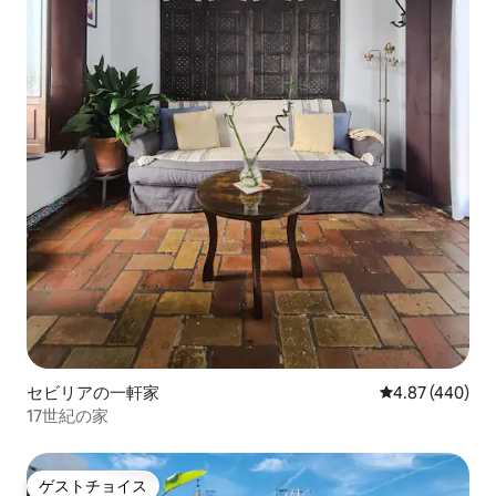
セビリアの一軒家
レビュー440件
4.87 (440)
17世紀の家
ゲストチョイス
ゲストチョイス