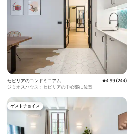
セビリアのコンドミニアム
レビュー244件
4.99 (244)
ジミオスハウス：セビリアの中心部に位置
ゲストチョイス
ゲストチョイス