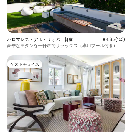
パロマレス・デル・リオの一軒家
レビュー153件
4.85 (153)
豪華なモダンな一軒家でリラックス（専用プール付き）
ゲストチョイス
ゲストチョイス