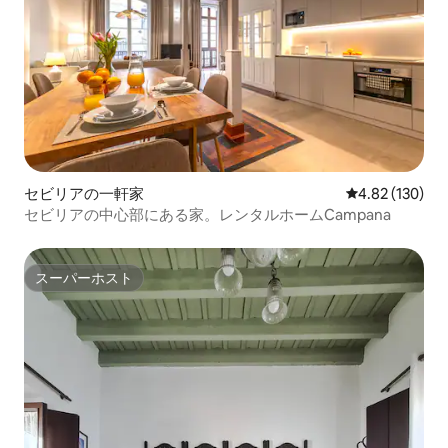
セビリアの一軒家
レビュー130件
4.82 (130)
セビリアの中心部にある家。レンタルホームCampana
スーパーホスト
スーパーホスト