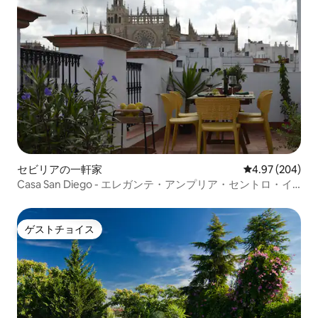
セビリアの一軒家
レビュー204件
4.97 (204)
Casa San Diego - エレガンテ・アンプリア・セントロ・イ
ストリコ
ゲストチョイス
ゲストチョイス