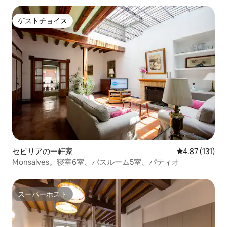
ゲストチョイス
ゲストチョイス
セビリアの一軒家
レビュー131
4.87 (131)
Monsalves。寝室6室、バスルーム5室、パティオ
スーパーホスト
スーパーホスト