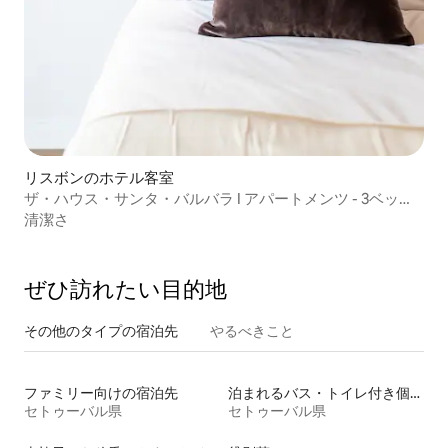
リスボンのホテル客室
ザ・ハウス・サンタ・バルバラ I アパートメンツ - 3ベッド
（2A）
清潔さ
ぜひ訪⁠れ⁠た⁠い目⁠的⁠地
その他のタ⁠イ⁠プ⁠の宿⁠泊⁠先
やるべきこと
ファミリー向けの宿泊先
泊まれるバス・トイレ付き個室
セトゥーバル県
セトゥーバル県