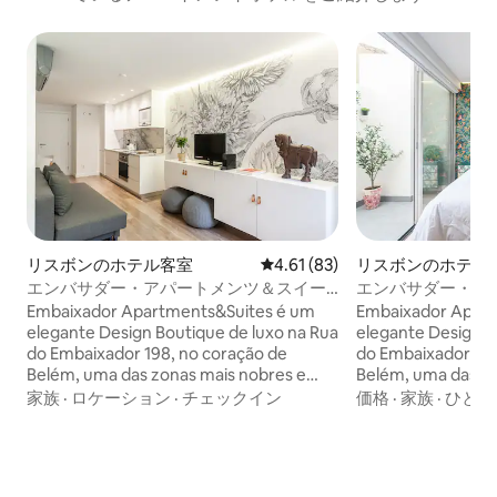
リスボンのホテル客室
レビュー83件、5つ星中4.61
4.61 (83)
リスボンのホテル
エンバサダー・アパートメンツ＆スイー
エンバサダー・ア
ツ（アパートメント1）
ツ（アパートメント
Embaixador Apartments&Suites é um
Embaixador Apart
elegante Design Boutique de luxo na Rua
elegante Design B
do Embaixador 198, no coração de
do Embaixador 198
Belém, uma das zonas mais nobres e
Belém, uma das zo
turísticas de Lisboa. A poucos passos do
turísticas de Lisb
家族
·
ロケーション
·
チェックイン
価格
·
家族
·
ひとり
Mosteiro dos Jerónimos, Torre de Belém
Mosteiro dos Jeró
e Padrão dos Descobrimentos, oferece
e Padrão dos Des
localização privilegiada e atmosfera
localização privil
histórica única.
histórica única.