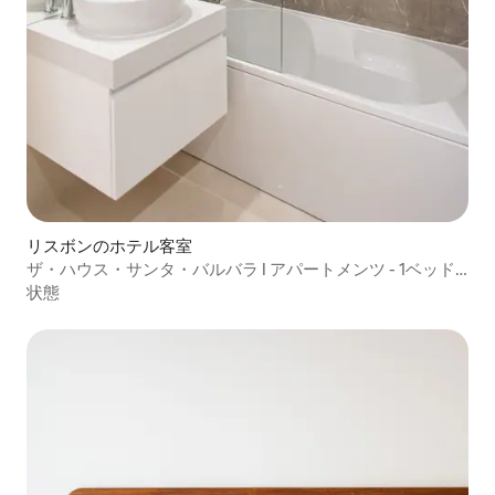
リスボンのホテル客室
ザ・ハウス・サンタ・バルバラ I アパートメンツ - 1ベッド
（1B）
状態