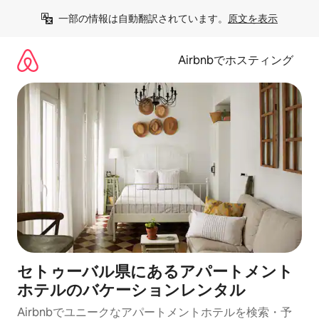
コ
一部の情報は自動翻訳されています。
原文を表示
ン
テ
ン
Airbnbでホスティング
ツ
に
ス
キ
ッ
プ
セトゥーバル県にあるアパートメント
ホテルのバケーションレンタル
Airbnbでユニークなアパートメントホテルを検索・予