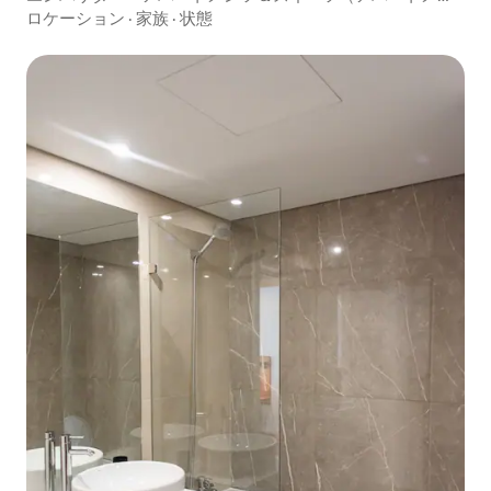
ト3 ）
ロケーション
·
家族
·
状態