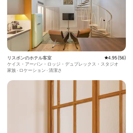
リスボンのホテル客室
レビュー56件
4.95 (56)
ケイス・アーバン・ロッジ・デュプレックス・スタジオ
家族
·
ロケーション
·
清潔さ