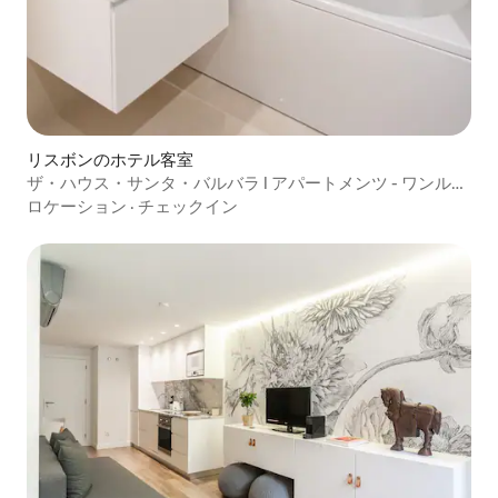
リスボンのホテル客室
ザ・ハウス・サンタ・バルバラ I アパートメンツ - ワンルー
ムマンション（2B）
ロケーション
·
チェックイン