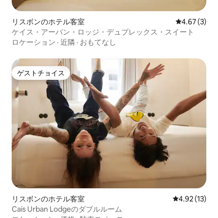
リスボンのホテル客室
レビュー3件
4.67 (3)
ケイス・アーバン・ロッジ・デュプレックス・スイート
ロケーション
·
近隣
·
おもてなし
ゲストチョイス
ゲストチョイス
リスボンのホテル客室
レビュー13件
4.92 (13)
Cais Urban Lodgeのダブルルーム