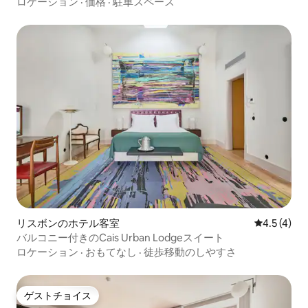
ロケーション
·
価格
·
駐車スペース
リスボンのホテル客室
レビュー4
4.5 (4)
バルコニー付きのCais Urban Lodgeスイート
ロケーション
·
おもてなし
·
徒歩移動のしやすさ
ゲストチョイス
ゲストチョイス