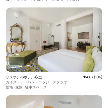
リスボンのホテル客室
レビュー196件
4.87 (196)
カイス・アーバン・ロッジ・スタジオ
価格
·
家族
·
駐車スペース