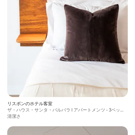
リスボンのホテル客室
ザ・ハウス・サンタ・バルバラ I アパートメンツ - 3ベッド
（2A）
清潔さ