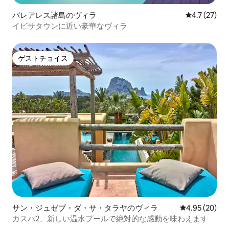
バレアレス諸島のヴィラ
レビュー27
4.7 (27)
イビサタウンに近い豪華なヴィラ
ゲストチョイス
ゲストチョイス
サン・ジュゼブ・ダ・サ・タラヤのヴィラ
レビュー20件
4.95 (20)
カスバ2、新しい温水プールで絶対的な感動を味わえます