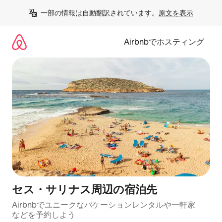
コ
一部の情報は自動翻訳されています。
原文を表示
ン
テ
ン
Airbnbでホスティング
ツ
に
ス
キ
ッ
プ
セス・サリナス⁠周⁠辺⁠の宿⁠泊⁠先
Airbnbでユニークなバ⁠ケ⁠ー⁠シ⁠ョ⁠ンレ⁠ン⁠タ⁠ルや一⁠軒⁠家
な⁠ど⁠を予⁠約⁠し⁠よ⁠う