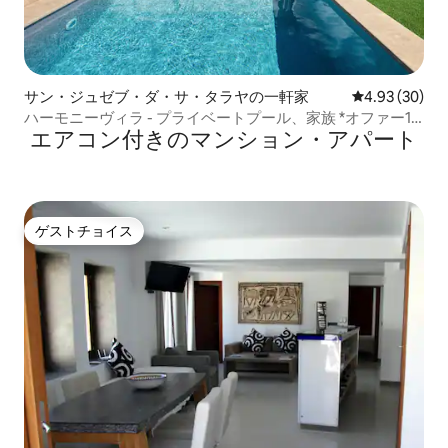
サン・ジュゼブ・ダ・サ・タラヤの一軒家
レビュー30件
4.93 (30)
ハーモニーヴィラ - プライベートプール、家族 *オファー10
エアコン付きのマンション・アパート
月
ゲストチョイス
ゲストチョイス