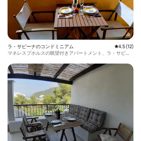
ラ・サビーナのコンドミニアム
レビュー12
4.5 (12)
マネレスプホルスの眺望付きアパートメント、ラ・サビー
ナ