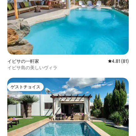
イビサの一軒家
レビュー81件
4.81 (81)
イビサ島の美しいヴィラ
ゲストチョイス
ゲストチョイス