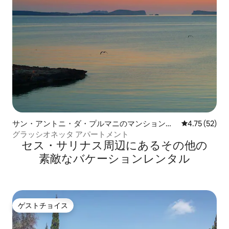
サン・アントニ・ダ・プルマニのマンション・
レビュー52件
4.75 (52)
アパート
グラッシオネッタ アパートメント
セス・サリナス⁠周⁠辺⁠に⁠あ⁠るそ⁠の⁠他⁠の
素⁠敵⁠なバ⁠ケ⁠ー⁠シ⁠ョ⁠ン⁠レ⁠ン⁠タ⁠ル
ゲストチョイス
ゲストチョイス