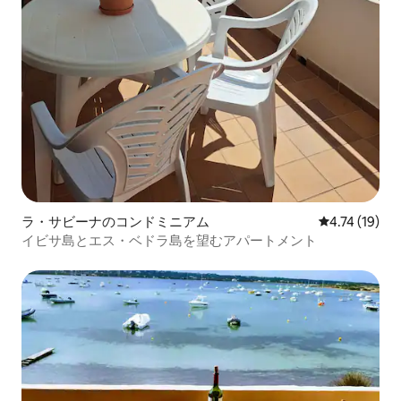
ラ・サビーナのコンドミニアム
レビュー19件
4.74 (19)
イビサ島とエス・ベドラ島を望むアパートメント