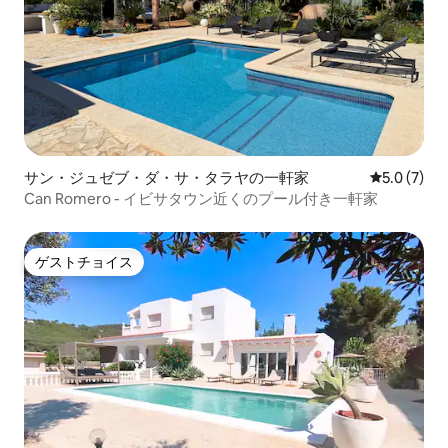
サン・ジュゼブ・ダ・サ・タラヤの一軒家
レビュー7
5.0 (7)
Can Romero - イビサタウン近くのプール付き一軒家
ゲストチョイス
ゲストチョイス