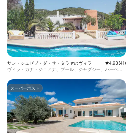
サン・ジュゼブ・ダ・サ・タラヤのヴィラ
レビュー41件
4.93 (41)
ヴィラ・カナ・ジョアナ、プール、ジャグジー、バーベキ
ュー
スーパーホスト
スーパーホスト