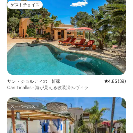
ゲストチョイス
ゲストチョイス
サン・ジョルディの一軒家
レビュー39件
4.85 (39)
Can Tinalles - 海が見える改装済みヴィラ
スーパーホスト
スーパーホスト