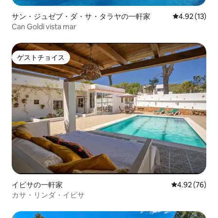
サン・ジュゼブ・ダ・サ・タラヤの一軒家
レビュー13件
4.92 (13)
Can Goldi vista mar
ゲストチョイス
ゲストチョイス
イビサの一軒家
レビュー76件
4.92 (76)
カサ・リンダ・イビサ