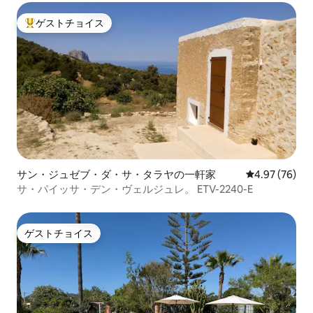
ゲストチョイス
大好評のゲストチョイスです。
サン・ジュゼブ・ダ・サ・タラヤの一軒家
レビュー76件
4.97 (76)
サ・パイッサ・デン・ヴェルジュレ。 ETV-2240-E
ゲストチョイス
ゲストチョイス