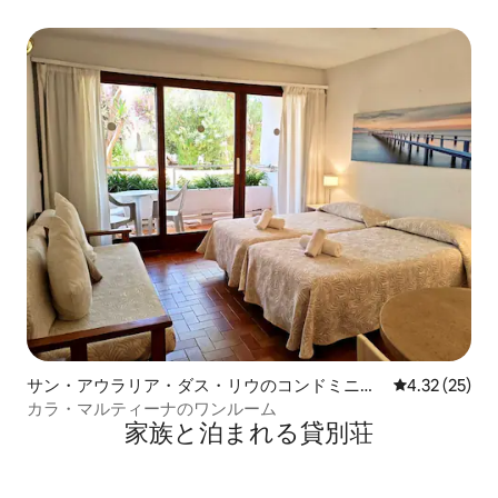
ン！
サン・アウラリア・ダス・リウのコンドミニア
レビュー25件
4.32 (25)
ム
カラ・マルティーナのワンルーム
家族と泊まれる貸別荘