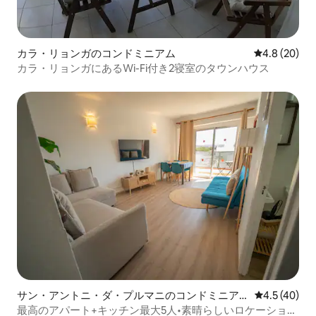
カラ・リョンガのコンドミニアム
レビュー20
4.8 (20)
カラ・リョンガにあるWi-Fi付き2寝室のタウンハウス
サン・アントニ・ダ・プルマニのコンドミニア
レビュー40
4.5 (40)
ム
最高のアパート+キッチン最大5人•素晴らしいロケーショ