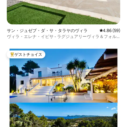
サン・ジュゼブ・ダ・サ・タラヤのヴィラ
レビュー59件
4.86 (59)
ヴィラ・エレナ・イビサ - ラグジュアリーヴィラ＆フォル
メンテラ島の眺望
ゲストチョイス
大好評のゲストチョイスです。