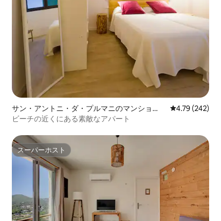
サン・アントニ・ダ・プルマニのマンショ
レビュー242件
4.79 (242)
ン・アパート
ビーチの近くにある素敵なアパート
スーパーホスト
スーパーホスト