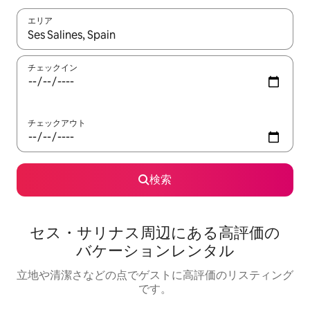
エリア
検索結果が表示されたら、上下の矢印キーを使って移動するか、
チェックイン
チェックアウト
検索
セス・サリナス⁠周⁠辺⁠に⁠あ⁠る高⁠評⁠価⁠の
バ⁠ケ⁠ー⁠シ⁠ョ⁠ン⁠レ⁠ン⁠タ⁠ル
立地や清潔さなどの点でゲストに高評価のリスティング
です。