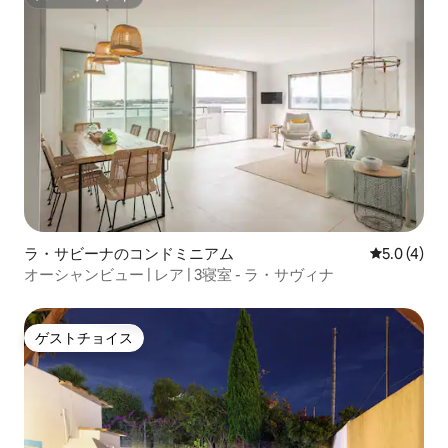
スーパーホスト
ラ・サビーナのコンドミニアム
レビュー4
5.0 (4)
オーシャンビュー | レア | 3寝室 - ラ・サヴィナ
ゲストチョイス
ゲストチョイス