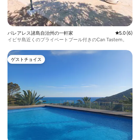
バレアレス諸島自治州の一軒家
レビュー6
5.0 (6)
イビサ島近くのプライベートプール付きのCan Tastem。
ゲストチョイス
ゲストチョイス