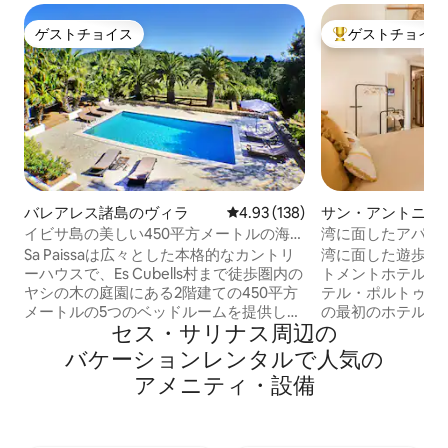
ゲストチョイス
ゲストチョイス
ゲストチョイス
大好評のゲストチ
バレアレス諸島のヴィラ
レビュー138件、5つ星中4.93
4.93 (138)
サン・アントニ・
ニのホテル客室
イビサ島の美しい450平方メートルの海の
湾に面したアパー
眺めヴィラ・エス・キューベルス。
ックス - イビサ
Sa Paissaは広々とした本格的なカントリ
湾に面した遊歩道
ーハウスで、Es Cubells村まで徒歩圏内の
トメントホテル。1
ヤシの木の庭園にある2階建ての450平方
テル・ポルトゥニ
メートルの5つのベッドルームを提供して
の最初のホテルでし
セス・サリナス⁠周⁠辺⁠の
います。パノラマの海の景色を望む家か
装されました。 ロ
ら楽しむことができます。宿泊施設はフ
パートメントには
バ⁠ケ⁠ー⁠シ⁠ョ⁠ン⁠レ⁠ン⁠タ⁠ル⁠で人⁠気⁠の
ルゲート付きで、12メートルのプールは
デザイナーズバス
ア⁠メ⁠ニ⁠テ⁠ィ⁠・⁠設⁠備
海に面しており、大きな屋外キッチンに
リアを備えたオー
は14人がいます。 素敵な屋外席やラウン
ッドに変換可能な
ジエリアがたくさんあります。 メインハ
眺めの良いバルコ
ウスの寝室4室、バスルーム3室、庭には
設備が完備されて