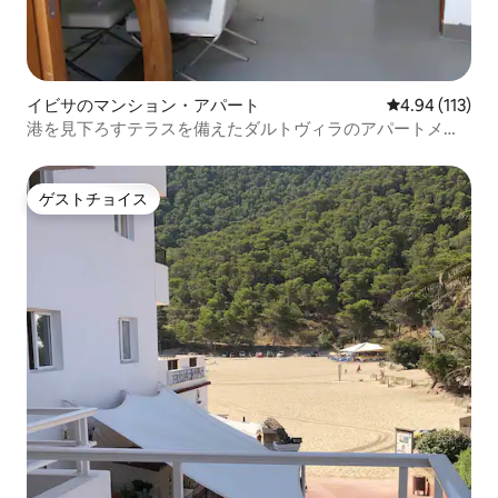
イビサのマンション・アパート
レビュー113件
4.94 (113)
港を見下ろすテラスを備えたダルトヴィラのアパートメン
ト。
ゲストチョイス
ゲストチョイス