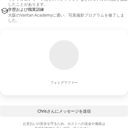
したことがあります。
学歴および職業訓練
大阪のVantan Academyに通い、写真撮影プログラムを修了しま
した。
フォトグラファー
Chrisさんにメ⁠ッ⁠セ⁠ー⁠ジを送⁠信
お支払いの安⁠全を守⁠る⁠た⁠め⁠、ホ⁠ス⁠ト⁠へ⁠の送⁠金⁠や連⁠絡⁠は