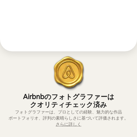
Airbnbのフォトグラファーは
ク⁠オ⁠リ⁠テ⁠ィ⁠チ⁠ェ⁠ッ⁠ク⁠済⁠み
フォトグラファーは、プロとしての経験、魅⁠力⁠的⁠な作⁠品
ポ⁠ー⁠ト⁠フ⁠ォ⁠リ⁠オ⁠、評⁠判の素⁠晴⁠ら⁠し⁠さ⁠に基⁠づ⁠い⁠て評⁠価⁠さ⁠れ⁠ま⁠す⁠。
さらに詳しく