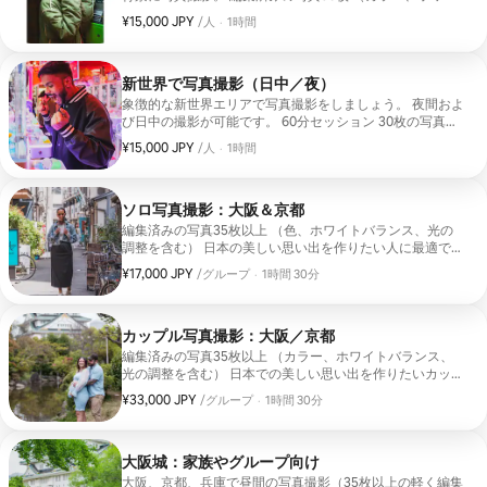
トバランス） Instagram、思い出、ギフトに最適です。 迅
¥15,000 JPY
ゲスト1人あたり¥15,000 JPYです
、
/人
·
1時間
速な納品（3～5日）。
新世界で写真撮影（日中／夜）
象徴的な新世界エリアで写真撮影をしましょう。 夜間およ
び日中の撮影が可能です。 60分セッション 30枚の写真を
お届け カラー、光、ホワイトバランスを調整した写真 3～
¥15,000 JPY
ゲスト1人あたり¥15,000 JPYです
、
/人
·
1時間
5日以内にお届け 追加の写真をご用意できます。
ソロ写真撮影：大阪＆京都
編集済みの写真35枚以上 （色、ホワイトバランス、光の
調整を含む） 日本の美しい思い出を作りたい人に最適で
す。 お探しの雰囲気に合わせて、最適なロケーション選び
¥17,000 JPY
グループ1組あたり¥17,000 JPYです。
、
/グループ
·
1時間 30分
をお手伝いします。活気あふれる街の通り、静かな路地、
公園、神社、またはモダンな建築物。 3～5日以内にお届
け 初めての写真撮影ですか？問題ありません！リラックス
して体験を楽しんでいただけるよう、私がご案内します。
カップル写真撮影：大阪／京都
**京都での撮影には、大阪からの交通費として2,000円の
編集済みの写真35枚以上 （カラー、ホワイトバランス、
追加料金がかかります。
光の調整を含む） 日本での美しい思い出を作りたいカップ
ルにぴったりです。 お探しの雰囲気に合わせて、最適なロ
¥33,000 JPY
グループ1組あたり¥33,000 JPYです。
、
/グループ
·
1時間 30分
ケーション選びをお手伝いします。活気あふれる街の通
り、静かな路地、公園、神社、またはモダンな建築物。 3
～5日以内にお届け 初めての写真撮影ですか？問題ありま
せん！リラックスして体験を楽しんでいただけるよう、私
大阪城：家族やグループ向け
がご案内します。 **大阪市外での撮影の場合は、交通費と
大阪、京都、兵庫で昼間の写真撮影（35枚以上の軽く編集