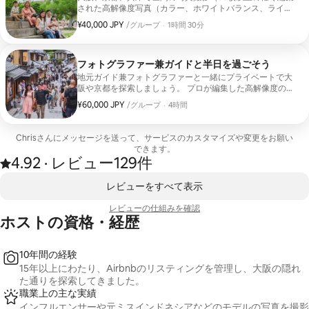
して別途2,000円を申し受けます。
された高解像度写真（カラー、ホワイトバランス、ライ
ト））。日本で写真を撮りながら楽しく思い出を作りたい
¥40,000 JPY
グループ1組あたり¥40,000 JPYです。
、
/グループ
·
1時間 30分
家族やグループに最適です。3日でお届けします。お好み
に応じてエリアをおすすめできます。初めての方もOKで
す！
フォトグラファー兼ガイドと半日を過ごそう
地元ガイド兼フォトグラファーと一緒にプライベートで大
阪や京都を探索しましょう。 プロが編集した高解像度の写
真を100枚以上お届けします。 ポートレート写真、自然な
¥60,000 JPY
グループ1組あたり¥60,000 JPYです。
、
/グループ
·
4時間
瞬間の写真、旅行を自然に捉えたライフスタイル写真が含
まれます。 ご興味に基づいて、完璧な旅程の計画をお手伝
いいたします。 伝統的な場所、トレンディな場所、穴場、
Chrisさんにメッセージを送って、サ⁠ー⁠ビ⁠スのカ⁠ス⁠タ⁠マ⁠イ⁠ズや変⁠更をお⁠願⁠い
象徴的な名所。初めての写真撮影でも歓迎です。あらゆる
で⁠き⁠ま⁠す⁠。
段階でお手伝いします。3～5日でお届けします。
4.92
·
レビュー129件
全129件のレビューに基づき、5つ星評価で4.92と評価されています
、
0件中0件表示
レビューをすべて表示
レビューの仕⁠組⁠み⁠を確⁠認
ホストの資格・経歴
10年間の経験
15年以上にわたり、Airbnbのリスティングを管理し、大阪の隠れ
た通りを探索してきました。
職業上の主な実績
インフルエンサーや元ミスインドネシアなどのモデルの写真を撮影