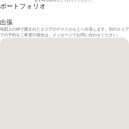
必⁠ずAirbnb⁠を介⁠し⁠て行⁠っ⁠てく⁠だ⁠さ⁠い⁠。
ポートフォリオ
出張
地図上の枠で囲まれたエリアのゲストのもとへ出張します。別のエリア
での予約をご⁠希⁠望の場⁠合⁠は⁠、メ⁠ッ⁠セ⁠ー⁠ジ⁠でお⁠問⁠い⁠合⁠わ⁠せ⁠く⁠だ⁠さ⁠い⁠。