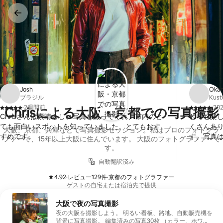
コ
ン
テ
ン
ツ
に
ス
キッ
プ
Josh
Oka
ブラジル
Kus
·
2週間前
·
20
Chrisによる大阪・京都での写真撮影
、
、
Chrisさんは素晴らしい写真を撮ってくれ、市内のと
とても楽しかったで
ても面白いスポットを知っていました。とてもおす
くさんあ
大阪、京都、兵庫などで写真撮影セッション。私はプロのフォトグラ
すめです。
す。写真
ファーで、15年以上大阪に住んでいます。 大阪のフォトグラファーで
す。
自動翻訳済み
4.92
·
レビュー129件
·
京都のフォトグラファー
、
、
ゲストの自⁠宅ま⁠た⁠は宿⁠泊⁠先で提⁠供
大阪で夜の写真撮影
夜の大阪を撮影しよう。 明るい看板、路地、自動販売機を
背景に写真撮影。 編集済みの写真30枚 （カラー、ホワイ