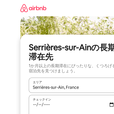
コ
ン
テ
ン
ツ
に
ス
キ
ッ
Serrières-sur-Ainの長
プ
滞在先
1か月以上の長期滞在にぴったりな、くつろげ
宿泊先を見つけましょう。
エリア
検索結果が表示されたら、上下の矢印キーを使っ
チェックイン