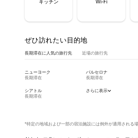
キッチン
Wi-Fi
ぜひ訪⁠れ⁠た⁠い目⁠的⁠地
長期滞在に人気の旅行先
近場の旅行先
ニューヨーク
バルセロナ
長期滞在
長期滞在
シアトル
さらに表示
長期滞在
*特定の地域および一部の宿泊施設には例外が適用される