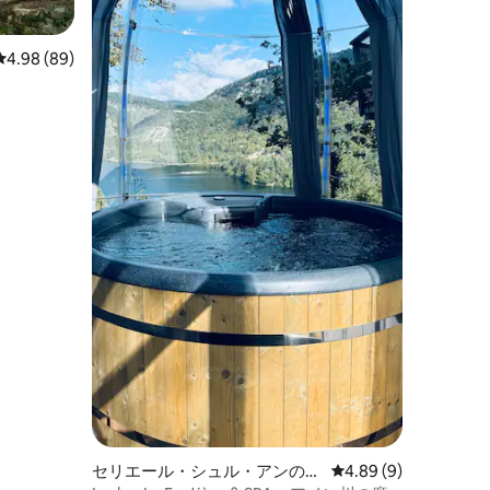
レビュー89件、5つ星中4.98つ星の平均評価
4.98 (89)
セリエール・シュル・アンのロ
レビュー9件、5つ星中
4.89 (9)