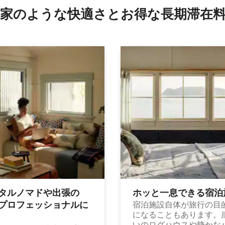
家のような快⁠適⁠さ⁠とお⁠得⁠な長⁠期⁠滞⁠在料
タルノマドや出⁠張⁠の
ホッと一⁠息⁠で⁠き⁠る宿⁠泊
⁠ロ⁠フ⁠ェ⁠ッ⁠シ⁠ョ⁠ナ⁠ル⁠に
宿泊施設自体が旅行の目
になることもあります。
いのログハウスや静かな