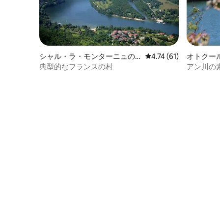
シャル・ラ・モンターニュの
レビュー61件、5つ星中
4.74 (61)
オトクー
マンション・アパート
軒家
典型的なフランスの村
アン川の