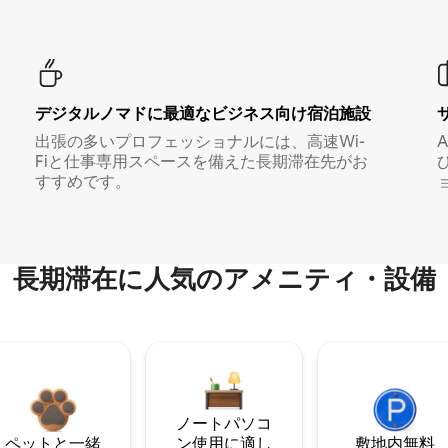
デジタルノマド⁠に最⁠適⁠なビ⁠ジ⁠ネ⁠ス⁠向⁠け宿⁠泊⁠施⁠設
出張の多いプロフェッショナルには、高速Wi-
Fiと仕事専用スペースを備えた長期滞在先がお
すすめです。
長期滞在に人気のアメニティ・設備
ノートパソコ
ペットと一緒
ン使用に適し
敷地内無料