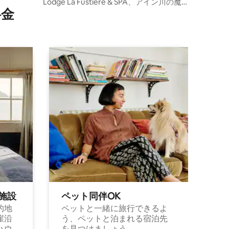
グハウス
Lodge La Fustière & SPA、アイン川の魔
⁠金
法のような眺望
施⁠設
ペット同⁠伴OK
的地
ペットと一緒に旅行できるよ
崖沿
う、ペットと泊まれる宿泊先
ハウ
を見つけましょう。