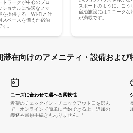
ートワークが中心のプロ
スボートのように、こう
ッショナルに快適なノマ
宿泊施設にはユニークな
境を提供する、Wi-Fiと仕
が満載です。
用スペースを備えた宿泊
です。
滞在向け⁠のア⁠メ⁠ニ⁠テ⁠ィ⁠・設⁠備⁠および
ニーズに合わせて選べる柔軟性
希望のチェックイン・チェックアウト日を選ん
で、オンラインで簡単に予約できる上、追加の
義務や書類手続きもありません。*