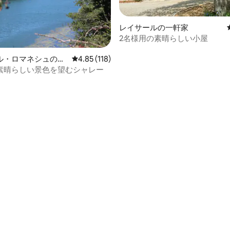
レイサールの一軒家
2名様用の素晴らしい小屋
4.74つ星の平均評価
ル・ロマネシュの一
レビュー118件、5つ星中4.85つ星の平均評価
4.85 (118)
素晴らしい景色を望むシャレー