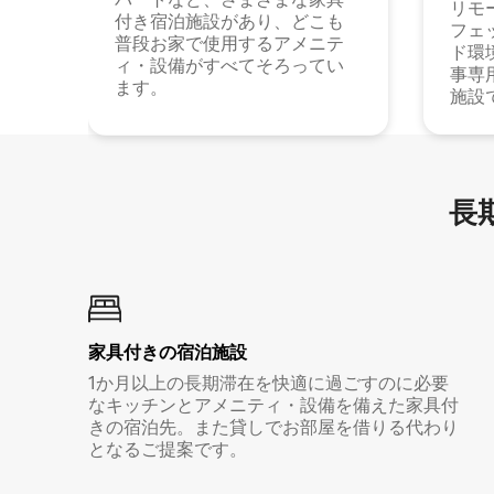
リモ
付き宿泊施設があり、どこも
フェ
普段お家で使用するアメニテ
ド環
ィ・設備がすべてそろってい
事専
ます。
施設
長期
家具付き⁠の宿⁠泊⁠施⁠設
1か月以上の長期滞在を快適に過ごすのに必要
なキッチンとアメニティ・設備を備えた家具付
きの宿泊先。また貸しでお部屋を借りる代わり
となるご提案です。