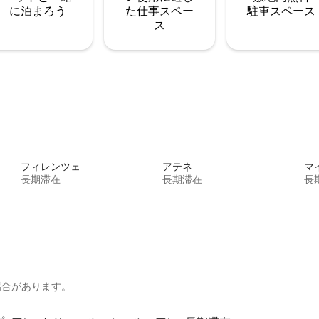
に泊まろう
た仕事スペー
駐⁠車ス⁠ペ⁠ー⁠ス
ス
フィレンツェ
アテネ
マ
長期滞在
長期滞在
長
場合があります。