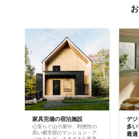
お
家具完備の宿⁠泊⁠施⁠設
デジ
多⁠いプ
心安らぐ山小屋や、利便性の
高い都市部のマンション・ア
最⁠適
パートなど、さまざまな家具