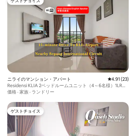
ゲストチョイス
ゲストチョイス
ニライのマンション・アパート
レビュー23件
4.91 (23)
Residensi KLIA 2ベッドルームユニット（4～6名様）1LR＆
2バスルーム
価格
·
家族
·
ランドリー
ゲストチョイス
ゲストチョイス