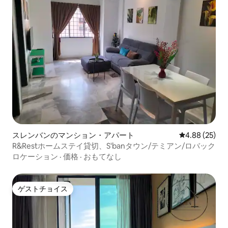
スレンバンのマンション・アパート
レビュー25件
4.88 (25)
R&Restホームステイ貸切、S'banタウン/テミアン/ロバック
ロケーション
·
価格
·
おもてなし
ゲストチョイス
ゲストチョイス