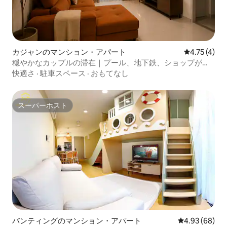
カジャンのマンション・アパート
レビュー4件
4.75 (4)
穏やかなカップルの滞在｜プール、地下鉄、ショップが近
くに
快適さ
·
駐車スペース
·
おもてなし
スーパーホスト
スーパーホスト
バンティングのマンション・アパート
レビュー68件
4.93 (68)