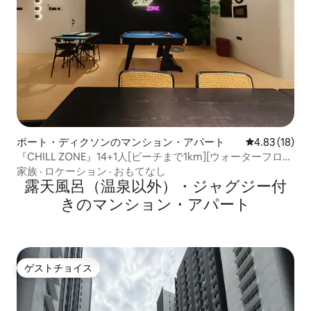
ポート・ディクソンのマンション・アパート
レビュー18件
4.83 (18)
『CHILL ZONE』14+1人[ビーチまで1km][ウォーターフロン
トまで10分]
家族
·
ロケーション
·
おもてなし
露天風呂（温泉以外）・ジャグジー付
きのマンション・アパート
ゲストチョイス
ゲストチョイス