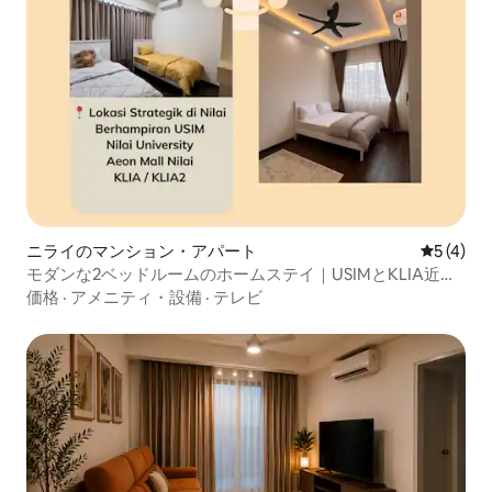
ニライのマンション・アパート
レビュー
5 (4)
モダンな2ベッドルームのホームステイ｜USIMとKLIA近く
｜プール
価格
·
アメニティ・設備
·
テレビ