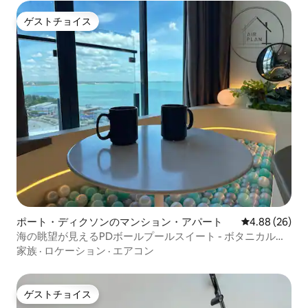
ゲストチョイス
ゲストチョイス
ポート・ディクソンのマンション・アパート
レビュー26件
4.88 (26)
海の眺望が見えるPDボールプールスイート - ボタニカルブ
ルー
家族
·
ロケーション
·
エアコン
ゲストチョイス
ゲストチョイス