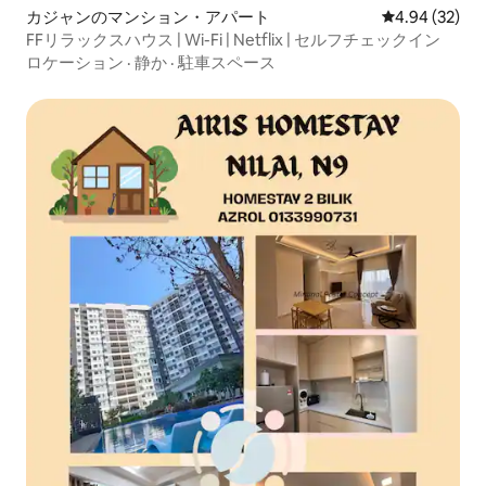
カジャンのマンション・アパート
レビュー32件
4.94 (32)
FFリラックスハウス | Wi-Fi | Netflix | セルフチェックイン
ロケーション
·
静か
·
駐車スペース