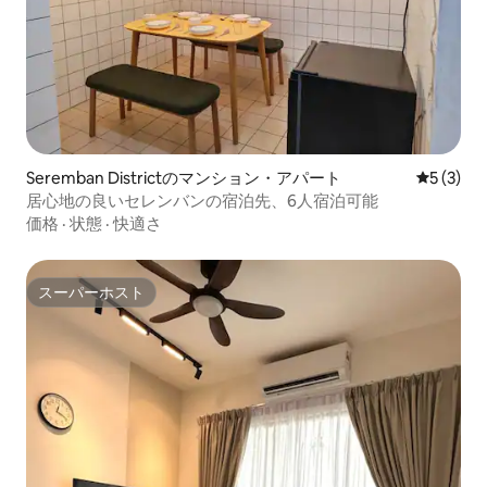
Seremban Districtのマンション・アパート
レビュー
5 (3)
居心地の良いセレンバンの宿泊先、6人宿泊可能
価格
·
状態
·
快適さ
スーパーホスト
スーパーホスト