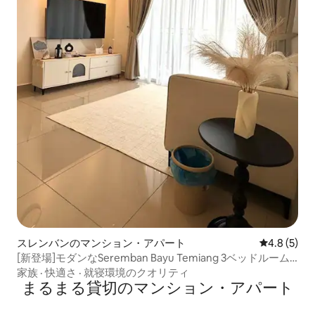
スレンバンのマンション・アパート
レビュー5
4.8 (5)
[新登場]モダンなSeremban Bayu Temiang 3ベッドルーム
アパート
家族
·
快適さ
·
就寝環境のクオリティ
まるまる貸切のマンション・アパート