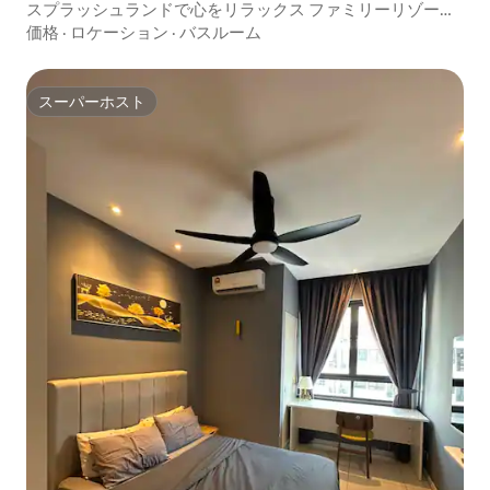
スプラッシュランドで心をリラックス ファミリーリゾート
スタイルの宿泊先
価格
·
ロケーション
·
バスルーム
スーパーホスト
スーパーホスト