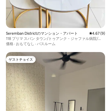
Seremban Districtのマンション・アパート
レビュー9件
4.67 (9)
118 プリマ スバン タウン/トゥアンク・ジャファル病院/
KTM
価格
·
おもてなし
·
バスルーム
ゲストチョイス
ゲストチョイス