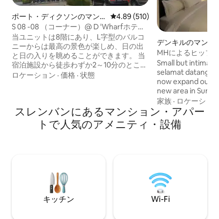
ポート・ディクソンのマン
レビュー510件、5つ星中4.89
4.89 (510)
ション・アパート
S 08 -08 （コーナー）@ D 'Wharfホテル
＆レジデンス
当ユニットは8階にあり、L字型のバルコ
デンキルのマンシ
ニーからは最高の景色が楽しめ、日の出
パート
MHによるヒップ
と日の入りを眺めることができます。 当
イズン滞在セパン
Small but intimate
宿泊施設から徒歩わずか2～10分のところ
selamat datang to
に、KFC、マクドナルド、ピザハット、
ロケーション
·
価格
·
状態
now expand our wi
マリーブラウン、中東料理／インド料理
new area in Sunsur
／タイ料理／日本料理／韓国料理／中華
Sepang. Mostly cat
家族
·
ロケーショ
料理のレストランなどがあります。近く
スレンバンにあるマンション・アパー
traveler as we are
には銀行、ハイパーマーケット、バー／
minutes from the 
パブ、セブンイレブン、DIY、Zus
トで人気のアメニティ・設備
also perfect for y
Coffee、スターバックスもございます。
either for work or 
お好きなことが徒歩圏内でできます。我
们的双人套房座落在8楼角落间，拥有L型
阳台，居高临下把海天一色的风景尽收眼
底，这里还可以观赏日出日落，附近2-10
分钟以内步行到达各类餐厅如泰式中式韩
国菜日本菜中东印度/快餐/银行/超市/酒
吧/便利店，非常方便。
キッチン
Wi-Fi