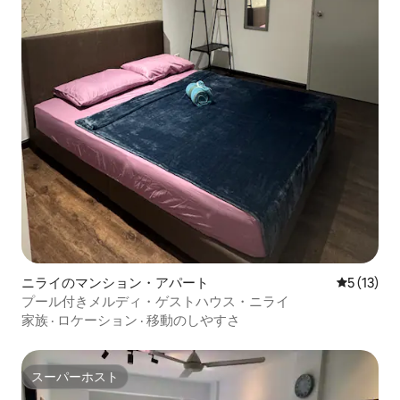
ニライのマンション・アパート
レビュー1
5 (13)
プール付きメルディ・ゲストハウス・ニライ
家族
·
ロケーション
·
移動のしやすさ
スーパーホスト
スーパーホスト