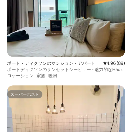
ポート・ディクソンのマンション・アパート
レビュー89件
4.96 (89)
ポートディクソンのサンセットシービュー - 魅力的なHauz
ロケーション
·
家族
·
暖房
スーパーホスト
スーパーホスト