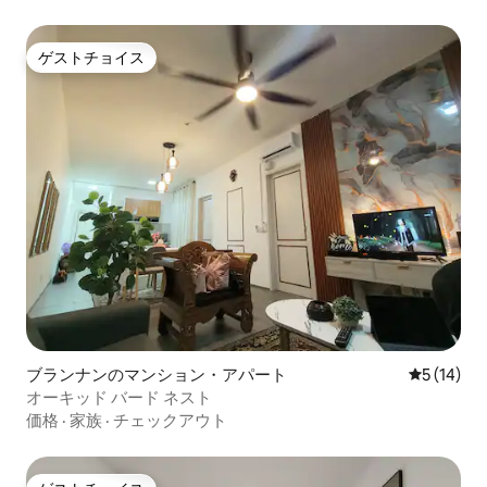
ゲストチョイス
ゲストチョイス
ブランナンのマンション・アパート
レビュー1
5 (14)
オーキッド バード ネスト
価格
·
家族
·
チェックアウト