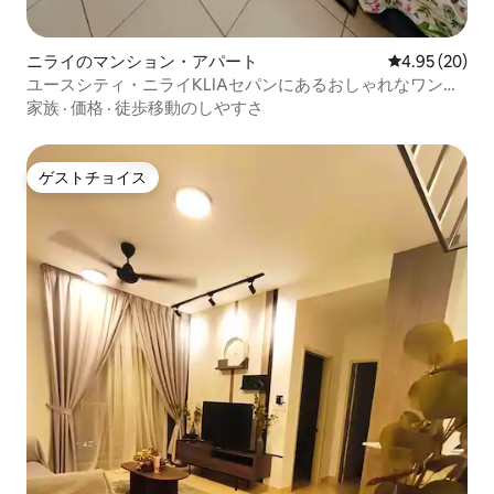
ニライのマンション・アパート
レビュー20件
4.95 (20)
ユースシティ・ニライKLIAセパンにあるおしゃれなワンル
ーム
家族
·
価格
·
徒歩移動のしやすさ
ゲストチョイス
ゲストチョイス