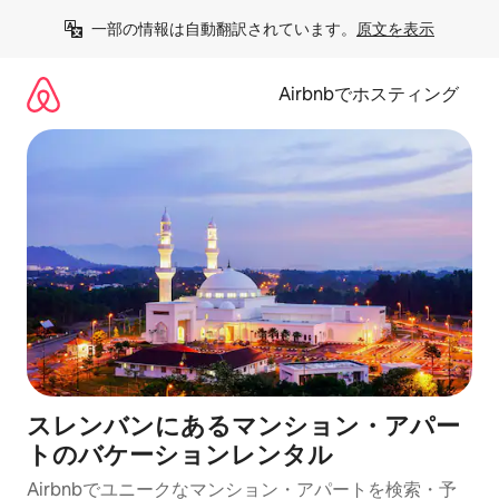
コ
一部の情報は自動翻訳されています。
原文を表示
ン
テ
ン
Airbnbでホスティング
ツ
に
ス
キ
ッ
プ
スレンバンにあるマンション・アパー
トのバケーションレンタル
Airbnbでユニークなマンション・アパートを検索・予