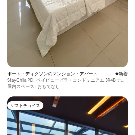
ポート・ディクソンのマンション・アパート
新しい宿
新着
StayChila PD | ベイビュービラ・コンドミニアム 3R4B テロ
ク・ケマング
屋内スペース
·
おもてなし
ゲストチョイス
ゲストチョイス