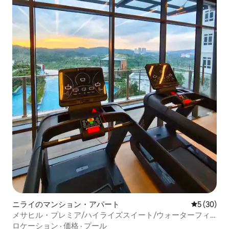
ニライのマンション・アパート
レビュー3
5 (30)
メサヒル・プレミア/ハイライズスイート/ウォーターフィ
ルター/Netflix
ロケーション
·
価格
·
プール