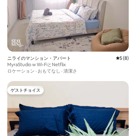
ニライのマンション・アパート
レビュー
5 (8)
MyraStudio w Wi-FiとNetflix
ロケーション
·
おもてなし
·
清潔さ
ゲストチョイス
ゲストチョイス