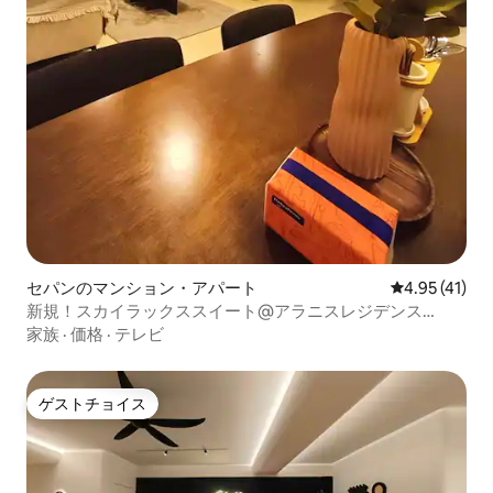
セパンのマンション・アパート
レビュー41件
4.95 (41)
新規！スカイラックススイート@アラニスレジデンス
[2BR、6人]
家族
·
価格
·
テレビ
ゲストチョイス
ゲストチョイス