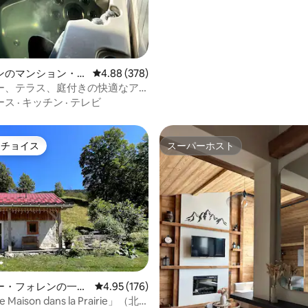
ンのマンション・ア
レビュー378件、5つ星中4.88つ星の平均評価
4.88 (378)
ー、テラス、庭付きの快適なア
ース
·
キッチン
·
テレビ
トチョイス
スーパーホスト
ゲストチョイスです。
スーパーホスト
中4.91つ星の平均評価
ー・フォレンの一軒
レビュー176件、5つ星中4.95つ星の平均評価
4.95 (176)
e Maison dans la Prairie」（北