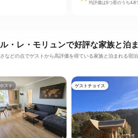
均評価は5つ星のうち4.8
ル・レ・モリュンで好評な家族と泊
さなどの点でゲストから高評価を得ている家族と泊まれる宿泊
ホスト
ゲストチョイス
ホスト
ゲストチョイス
中4.85つ星の平均評価