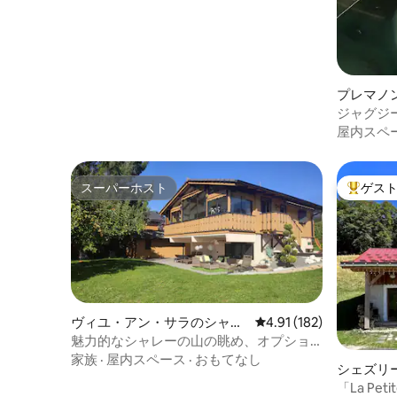
プレマノ
パート
ジャグジ
パート
屋内スペ
スーパーホスト
ゲス
スーパーホスト
大好評の
ヴィユ・アン・サラのシャレ
レビュー182件、5つ星
4.91 (182)
ー
魅力的なシャレーの山の眺め、オプショ
ンでサウナ/ジャグジー
家族
·
屋内スペース
·
おもてなし
シェズリ
家
「La Petit