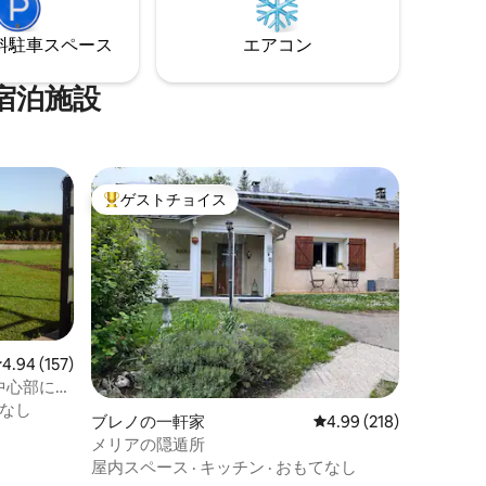
の下でリ
⁠車ス⁠ペ⁠ー⁠ス
エアコン
宿泊施設
ゲストチョイス
大好評のゲストチョイスです。
レビュー157件、5つ星中4.94つ星の平均評価
4.94 (157)
中心部にあ
なし
ブレノの一軒家
レビュー218件、5つ星
4.99 (218)
メリアの隠遁所
屋内スペース
·
キッチン
·
おもてなし