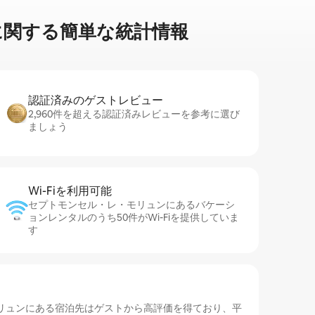
す⁠る簡⁠単⁠な統⁠計⁠情⁠報
認証済みのゲ⁠ス⁠ト⁠レ⁠ビ⁠ュ⁠ー
2,960件を超える認証済みレビューを参考に選び
ましょう
Wi-Fiを利⁠用⁠可⁠能
セプトモンセル・レ・モリュンにあるバケーシ
ョンレンタルのうち50件がWi-Fiを提供していま
す
リュンにある宿泊先はゲストから高評価を得ており、平