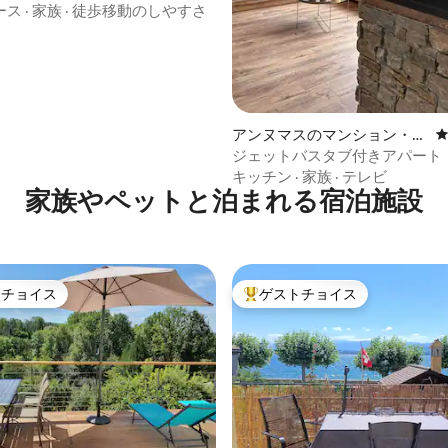
ース
·
家族
·
徒歩移動のしやすさ
アンヌマスのマンション・ア
パート
ジェットバスタブ付きアパート
キッチン
·
家族
·
テレビ
家族やペットと泊まれる宿泊施設
トチョイス
ゲストチョイス
ゲストチョイスです。
大好評のゲストチョイスです。