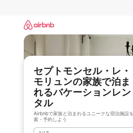
コ
ン
テ
ン
ツ
に
ス
キ
ッ
プ
セプトモンセル・レ・
モリュンの家族で泊ま
れるバケーションレン
タル
Airbnbで家族と泊まれるユニークな宿泊施設
索・予約しよう
エリア