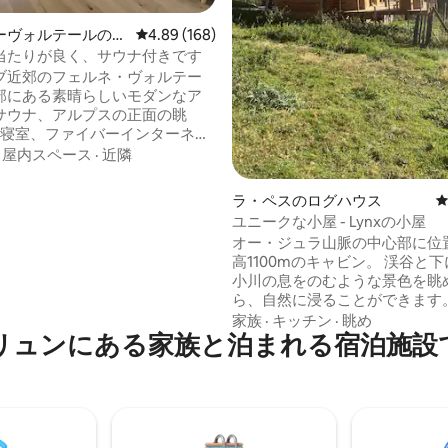
ーヴォルテールのマ
レビュー168件、5つ星中4.89つ星の平均評価
4.89 (168)
・アパート
当たりが良く、サウナ付きです
ブ近郊のフェルネ・ヴォルテー
部にある素晴らしいモダンなア
サウナ、アルプスの正面の眺
の寝室、ファイバーインターネッ
flix、あらゆる種類のアメニティ
·
屋内スペース
·
近隣
います。食器洗い機、電子レン
機付き洗濯機などが備わったキ
ラ・ペスのログハウス
あります。無料の専用駐車場が
ユニークな小屋 - Lynxの小屋
。徒歩5分圏内にスーパーとレス
オー・ジュラ山脈の中心部に位
。 徒歩3分でバス停
高1100mのキャビン。 渓谷と下に流れる
1、66）へ。そこから空港とパル
小川の息をのむような景色を眺
までバスで7分、国連まで10分未
ら、自然に浸ることができます。 近く
ネーブ中心部まで15分。
は山と滝を楽しめる散歩道がた
家族
·
キッチン
·
眺め
リュンにある家族と泊まれる宿泊施設
ります。 田舎にあり、多くのお店（レス
トラン、パン屋、デリカテッセ
ズショップ、スーパー）がある
村に近い理想的なロケーションで
備が充実し、断熱材と暖房があ
四季を通じて静かにリラックスで