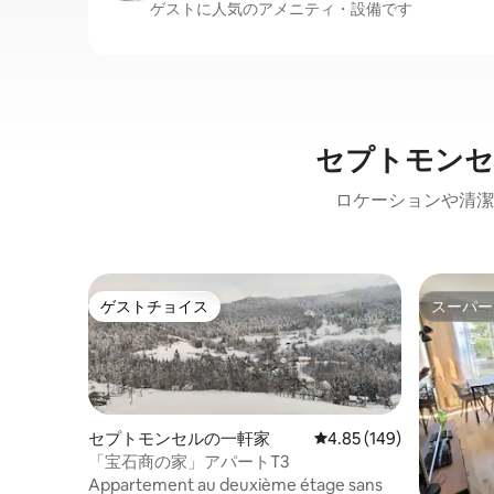
ゲストに人気のアメニティ・設備です
セプトモンセ
ロケーションや清潔
ゲストチョイス
スーパー
ゲストチョイス
スーパー
セプトモンセルの一軒家
レビュー149件、5つ星
4.85 (149)
「宝石商の家」アパートT3
Appartement au deuxième étage sans