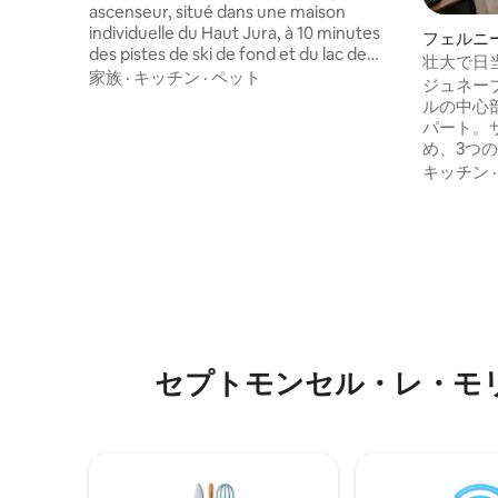
ascenseur, situé dans une maison
individuelle du Haut Jura, à 10 minutes
フェルニ
des pistes de ski de fond et du lac de
ンション
壮大で日
Lamoura et 15 minutes des pistes de ski
家族
·
キッチン
·
ペット
ジュネー
Alpin. Région très appréciée pour la
ルの中心
randonnée, nombreux lacs, cascades...
パート。
め、3つ
ト、Net
キッチン
を備えて
ジ、乾燥
ッチンも
あります
トランがあります
（60、6
エキスポ
満、ジュ
セプトモンセル・レ・モ