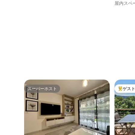
欧風呂）
屋内スペ
スーパーホスト
ゲス
スーパーホスト
大好評の