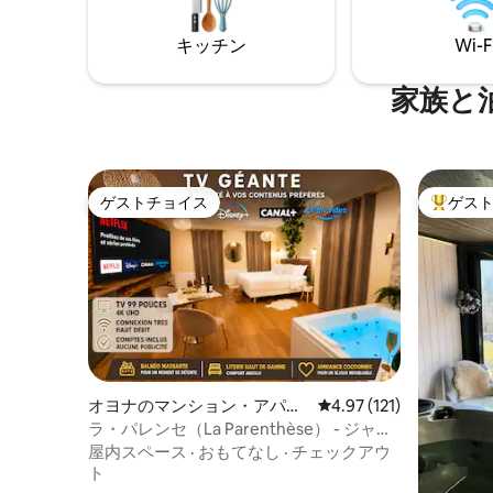
キッチン
Wi-F
家族と
ゲストチョイス
ゲス
ゲストチョイス
大好評の
オヨナのマンション・アパー
レビュー121件、5つ星
4.97 (121)
ト
ラ・パレンセ（La Parenthèse） - ジャグ
ジー - 大型テレビ - キングサイズベッド
屋内スペース
·
おもてなし
·
チェックアウ
ト