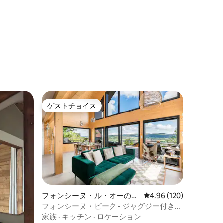
ゲストチョイス
ゲストチョイス
フォンシーヌ・ル・オーのシ
レビュー120件、5つ星
4.96 (120)
ャレー
フォンシーヌ・ピーク - ジャグジー付きシ
ャレー
家族
·
キッチン
·
ロケーション