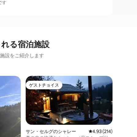
です
まれる宿泊施設
施設をご紹介します
ヴィラー
ゲストチョイス
ゲス
ゲストチョイス
大好評
マンショ
オー・ジュ
付き
オー・ジ
建て住宅
アパートです。 サンク
オートコ
に位置す
キッチン
具付きの
またはリ
サン・セルグのシャレー
レビュー214件、5つ星
4.93 (214)
期待に応