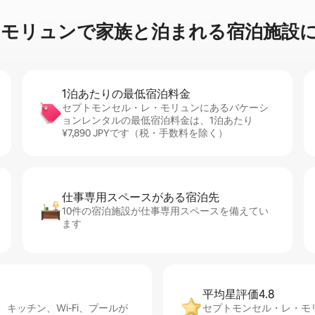
で家⁠族⁠と泊⁠ま⁠れ⁠る宿⁠泊⁠施⁠設⁠に関⁠
1泊あたりの最⁠低⁠宿⁠泊⁠料⁠金
セプトモンセル・レ・モリュンにあるバケーシ
ョンレンタルの最低宿泊料金は、1泊あたり
¥7,890 JPYです（税・手数料を除く）
仕事専用ス⁠ペ⁠ー⁠スがあ⁠る宿⁠泊⁠先
10件の宿泊施設が仕事専用スペースを備えてい
ます
平均星評価4.8
ッチン、Wi-Fi、プールが
セプトモンセル・レ・モ