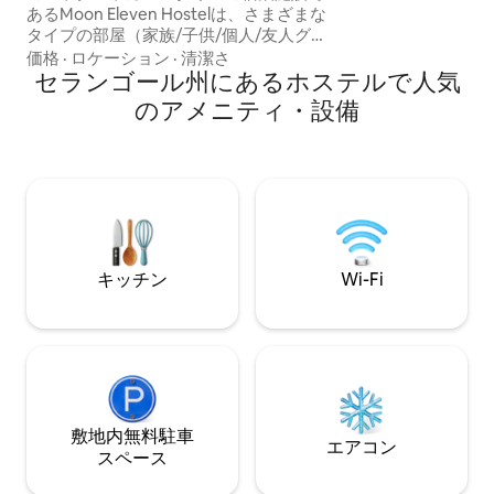
てください。 手頃な価格のお部屋と、ゲ
あるMoon Eleven Hostelは、さまざまな
ストをお迎えする
タイプの部屋（家族/子供/個人/友人グル
ーションの提供を
ープ）で旅行者のすべてのニーズに対応
価格
·
ロケーション
·
清潔さ
しみください！
しています。 柔軟なチェックイン時間（
セランゴール州にあるホステルで人気
3日前までに通知する必要があります。直
のアメニティ・設備
前のゲストはホストに電話をかけなけれ
ばなりません。ゲストにはドアアクセス
のためのパスコードが与えられます）。
空港駅（ KLIAとKLIA 2からわずか10分の
SALAK TINGGI ERL ）とXiaMen
University Malaysiaキャンパスから徒歩圏
内のホステル。
キッチン
Wi-Fi
敷地内無料駐⁠車
エアコン
ス⁠ペ⁠ー⁠ス