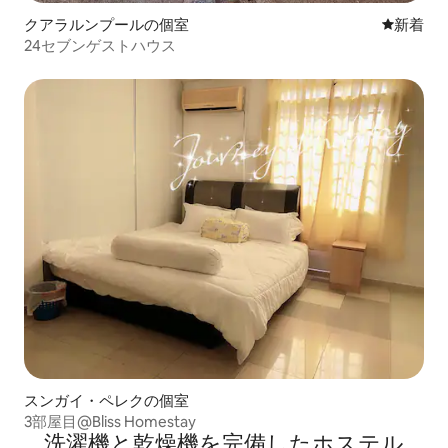
クアラルンプールの個室
新しい宿
新着
24セブンゲストハウス
スンガイ・ペレクの個室
3部屋目@Bliss Homestay
洗濯機と乾燥機を完備したホステル