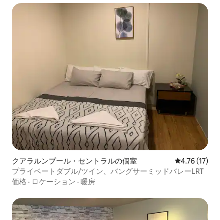
クアラルンプール・セントラルの個室
レビュー17件
4.76 (17)
プライベートダブル/ツイン、バングサーミッドバレーLRT
価格
·
ロケーション
·
暖房