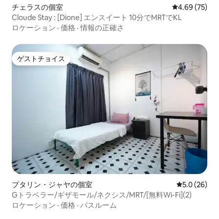
チェラスの個室
レビュー75件
4.69 (75)
Cloude Stay : [Dione] エンスイート 10分でMRTでKL
ロケーション
·
価格
·
情報の正確さ
ゲストチョイス
ゲストチョイス
プタリン・ジャヤの個室
レビュー26
5.0 (26)
Gトラベラー/ギザモール/ネクシス/MRT/[無料Wi-Fi](2)
ロケーション
·
価格
·
バスルーム