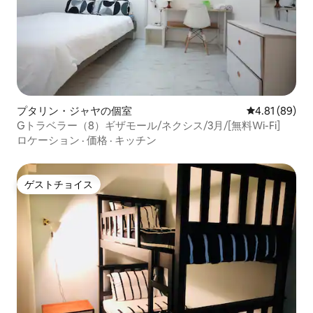
プタリン・ジャヤの個室
レビュー89件
4.81 (89)
Gトラベラー（8）ギザモール/ネクシス/3月/[無料Wi-Fi]
ロケーション
·
価格
·
キッチン
ゲストチョイス
ゲストチョイス