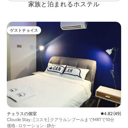
家族と泊まれるホステル
ゲストチョイス
ゲストチョイス
チェラスの個室
レビュー49件
4.82 (49)
Cloude Stay : [コスモ] クアラルンプールまでMRTで10分
価格
·
ロケーション
·
静か