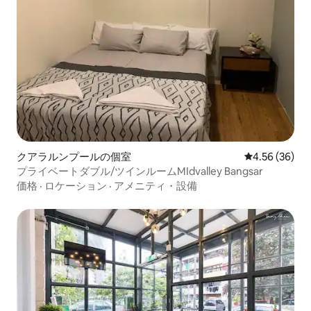
クアラルンプールの個室
レビュー36件
4.56 (36)
プライベートダブル/ツインルームMIdvalley Bangsar
価格
·
ロケーション
·
アメニティ・設備