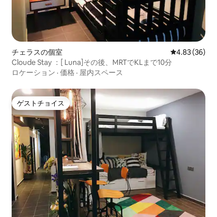
チェラスの個室
レビュー36件
4.83 (36)
Cloude Stay ：[ Luna]その後、MRTでKLまで10分
ロケーション
·
価格
·
屋内スペース
ゲストチョイス
ゲストチョイス