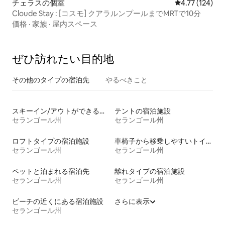
チェラスの個室
レビュー124件
4.77 (124)
Cloude Stay : [コスモ] クアラルンプールまでMRTで10分
価格
·
家族
·
屋内スペース
ぜひ訪⁠れ⁠た⁠い目⁠的⁠地
その他のタ⁠イ⁠プ⁠の宿⁠泊⁠先
やるべきこと
スキーイン/アウトができる宿泊先
テントの宿泊施設
セランゴール州
セランゴール州
ロフトタイプの宿泊施設
車椅子から移乗しやすいトイレ付きの宿泊施設
セランゴール州
セランゴール州
ペットと泊まれる宿泊先
離れタイプの宿泊施設
セランゴール州
セランゴール州
ビーチの近くにある宿泊施設
さらに表示
セランゴール州