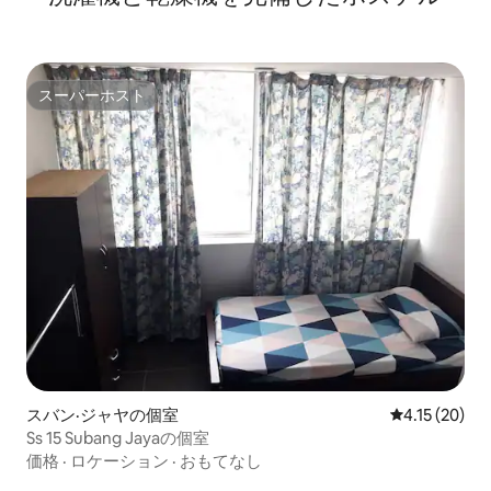
スーパーホスト
スーパーホスト
スバン·ジャヤの個室
レビュー20件
4.15 (20)
Ss 15 Subang Jayaの個室
価格
·
ロケーション
·
おもてなし