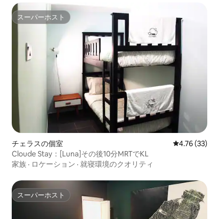
スーパーホスト
スーパーホスト
チェラスの個室
レビュー33件
4.76 (33)
Cloude Stay：[Luna]その後10分MRTでKL
家族
·
ロケーション
·
就寝環境のクオリティ
スーパーホスト
スーパーホスト