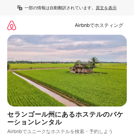
コ
一部の情報は自動翻訳されています。
原文を表示
ン
テ
ン
Airbnbでホスティング
ツ
に
ス
キ
ッ
プ
セランゴール州にあるホステルのバケ
ーションレンタル
Airbnbでユニークなホステルを検索・予約しよう