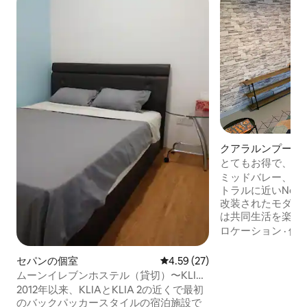
クアラルンプール
とてもお得で、清
ドバレー、KLセン
ミッドバレー、バン
トラルに近いNowhe
改装されたモダン
は共同生活を楽しむ
Fiを備えた個室を利用
ロケーション
·
価
リビングホール、
プが備わっており
セパンの個室
レビュー27件、5つ星中4.59
4.59 (27)
歩で行けば、無限
ムーンイレブンホステル（貸切）〜KLIA
ピングが楽しめます。 マレーシ
1 & KLIA 2
2012年以来、KLIAとKLIA 2の近くで最初
マレーシアのショ
のバックパッカースタイルの宿泊施設で