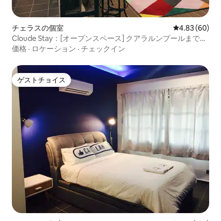
チェラスの個室
レビュー60件
4.83 (60)
Cloude Stay：[オープンスペース] クアラルンプールまで
MRTで10分
価格
·
ロケーション
·
チェックイン
ゲストチョイス
ゲストチョイス