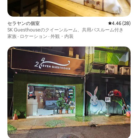
セラヤンの個室
レビュー28件
4.46 (28)
SK Guesthouseのクイーンルーム、共用バスルーム付き
家族
·
ロケーション
·
外観・内装