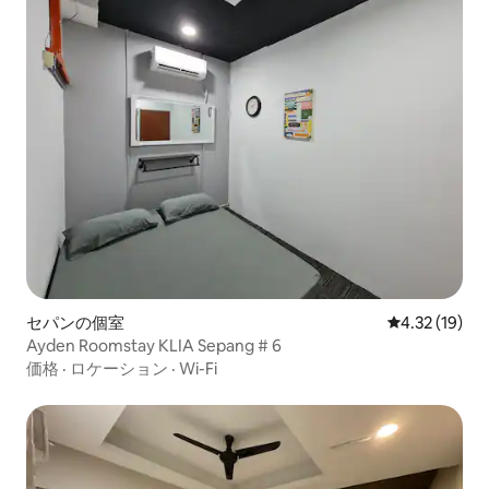
セパンの個室
レビュー19件
4.32 (19)
Ayden Roomstay KLIA Sepang # 6
価格
·
ロケーション
·
Wi-Fi