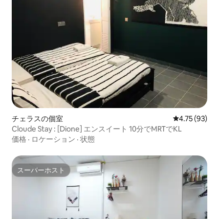
チェラスの個室
レビュー93件
4.75 (93)
Cloude Stay : [Dione] エンスイート 10分でMRTでKL
価格
·
ロケーション
·
状態
スーパーホスト
スーパーホスト