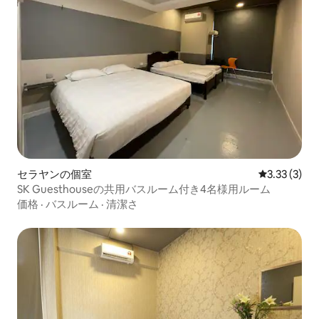
セラヤンの個室
レビュー3件
3.33 (3)
SK Guesthouseの共用バスルーム付き4名様用ルーム
価格
·
バスルーム
·
清潔さ