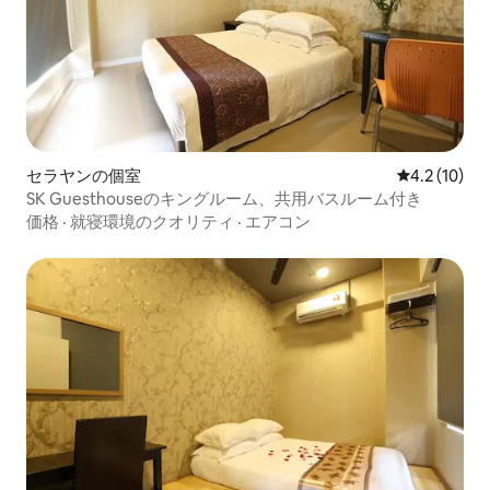
セラヤンの個室
レビュー10
4.2 (10)
SK Guesthouseのキングルーム、共用バスルーム付き
価格
·
就寝環境のクオリティ
·
エアコン