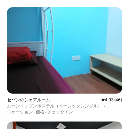
セパンのシェアルーム
レビュー46件
4.93 (46)
ムーンイレブンホステル（ベーシックシングル）～
KLIA&KLIA 2
ロケーション
·
価格
·
チェックイン