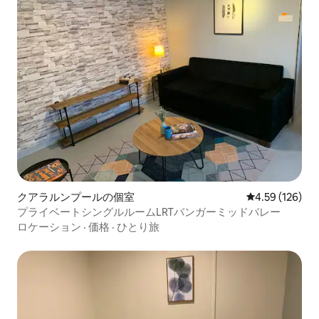
クアラルンプールの個室
レビュー126件
4.59 (126)
プライベートシングルルームLRTバンガーミッドバレー
ロケーション
·
価格
·
ひとり旅