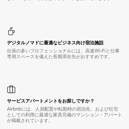
デジタルノマド⁠に最⁠適⁠なビ⁠ジ⁠ネ⁠ス⁠向⁠け宿⁠泊⁠施⁠設
出張の多いプロフェッショナルには、高速Wi-Fiと仕事
専用スペースを備えた長期滞在先がおすすめです。
サービスアパートメントをお探しですか？
Airbnbには、人員配置や転勤時の宿泊先、および社宅
としての利用に最適な家具完備のマンション・アパート
が掲載されています。