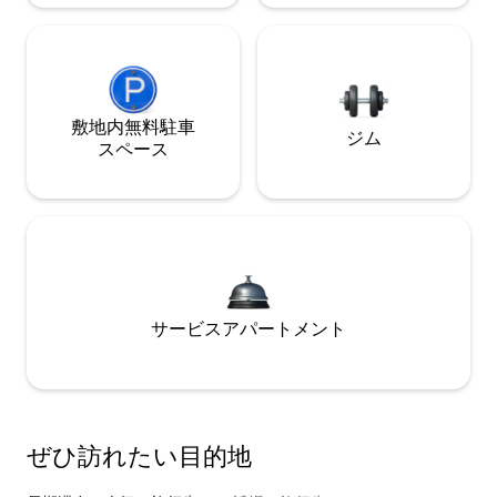
敷地内無料駐⁠車
ジム
ス⁠ペ⁠ー⁠ス
サービスアパートメント
ぜひ訪⁠れ⁠た⁠い目⁠的⁠地