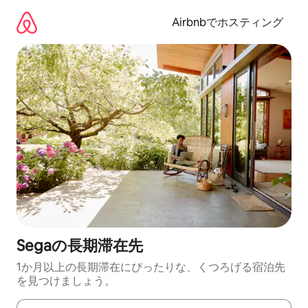
コ
ン
Airbnbでホスティング
テ
ン
ツ
に
ス
キ
ッ
プ
Segaの長期滞在先
1か月以上の長期滞在にぴったりな、くつろげる宿泊先
を見つけましょう。