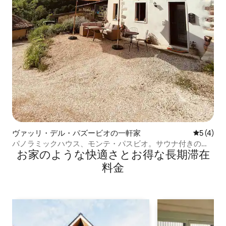
ヴァッリ・デル・パズービオの一軒家
レビュー
5 (4)
パノラミックハウス、モンテ・パスビオ。サウナ付きの
お家のような快⁠適⁠さ⁠とお⁠得⁠な長⁠期⁠滞⁠在
家。LT。
料⁠金