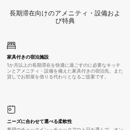
長期滞在向け⁠のア⁠メ⁠ニ⁠テ⁠ィ⁠・設⁠備⁠およ
び特⁠典
家具付き⁠の宿⁠泊⁠施⁠設
1か月以上の長期滞在を快適に過ごすのに必要なキッチ
ンとアメニティ・設備を備えた家具付きの宿泊先。また
貸しでお部屋を借りる代わりとなるご提案です。
ニーズに合わせて選べる柔軟性
希望のチェックイン・チェックアウト日を選んで、オン