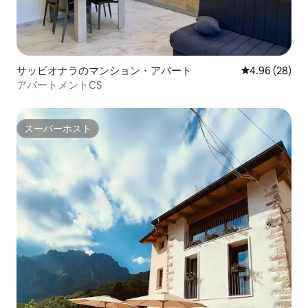
サッビオナラのマンション・アパート
レビュー28件
4.96 (28)
アパートメントCS
スーパーホスト
スーパーホスト