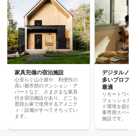
家具完備の宿⁠泊⁠施⁠設
デジタルノマド
多⁠いプ⁠ロ⁠フ⁠ェ⁠
心安らぐ山小屋や、利便性の
高い都市部のマンション・ア
最⁠適
パートなど、さまざまな家具
リモートワーク
付き宿泊施設があり、どこも
フェッショナル
普段お家で使用するアメニテ
ド環境を提供する
ィ・設備がすべてそろってい
事専用スペース
ます。
施設です。