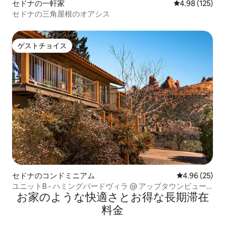
セドナの一軒家
レビュー125件
4.98 (125)
セドナの三角屋根のオアシス
ゲストチョイス
ゲストチョイス
セドナのコンドミニアム
レビュー25件
4.96 (25)
ユニットB - ハミングバードヴィラ @ アップタウンビュー
お家のような快⁠適⁠さ⁠とお⁠得⁠な長⁠期⁠滞⁠在
ヴィラ
料⁠金