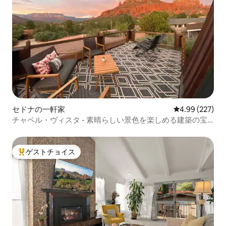
セドナの一軒家
レビュー227件
4.99 (227)
チャペル・ヴィスタ - 素晴らしい景色を楽しめる建築の宝
石
ゲストチョイス
大好評のゲストチョイスです。