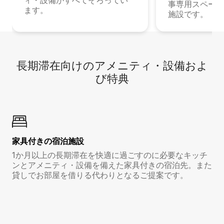
ィ・設備がすべてそろってい
事専用スペース
ます。
施設です。
長期滞在向け⁠のア⁠メ⁠ニ⁠テ⁠ィ⁠・設⁠備⁠およ
び特⁠典
家具付き⁠の宿⁠泊⁠施⁠設
1か月以上の長期滞在を快適に過ごすのに必要なキッチ
ンとアメニティ・設備を備えた家具付きの宿泊先。また
貸しでお部屋を借りる代わりとなるご提案です。