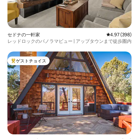
セドナの一軒家
レビュー398件
4.97 (398)
レッドロックのパノラマビュー | アップタウンまで徒歩圏内
ゲストチョイス
大好評のゲストチョイスです。