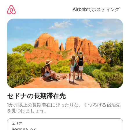
コ
ン
Airbnbでホスティング
テ
ン
ツ
に
ス
キ
ッ
プ
セドナの長期滞在先
1か月以上の長期滞在にぴったりな、くつろげる宿泊先
を見つけましょう。
エリア
検索結果が表示されたら、上下の矢印キーを使って移動するか、