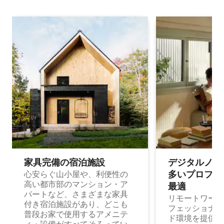
家具完備の宿⁠泊⁠施⁠設
デジタルノマド
多⁠いプ⁠ロ⁠フ⁠ェ⁠
心安らぐ山小屋や、利便性の
高い都市部のマンション・ア
最⁠適
パートなど、さまざまな家具
リモートワーク
付き宿泊施設があり、どこも
フェッショナル
普段お家で使用するアメニテ
ド環境を提供する