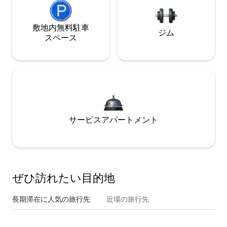
敷地内無料駐⁠車
ジム
ス⁠ペ⁠ー⁠ス
サービスアパートメント
ぜひ訪⁠れ⁠た⁠い目⁠的⁠地
長期滞在に人気の旅行先
近場の旅行先