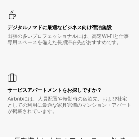
デジタルノマド⁠に最⁠適⁠なビ⁠ジ⁠ネ⁠ス⁠向⁠け宿⁠泊⁠施⁠設
出張の多いプロフェッショナルには、高速Wi-Fiと仕事
専用スペースを備えた長期滞在先がおすすめです。
サービスアパートメントをお探しですか？
Airbnbには、人員配置や転勤時の宿泊先、および社宅
としての利用に最適な家具完備のマンション・アパート
が掲載されています。