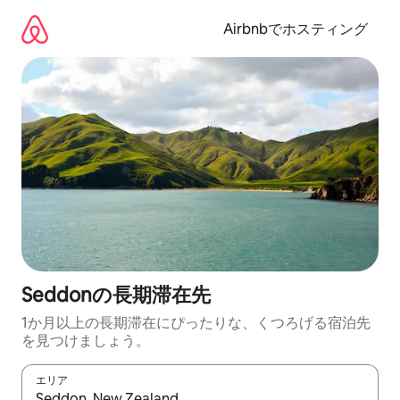
コ
ン
Airbnbでホスティング
テ
ン
ツ
に
ス
キ
ッ
プ
Seddonの長期滞在先
1か月以上の長期滞在にぴったりな、くつろげる宿泊先
を見つけましょう。
エリア
検索結果が表示されたら、上下の矢印キーを使って移動するか、