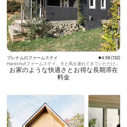
ブレナムのファームステイ
レビュー132件
4.98 (132)
Hares hutファームステイ。犬と馬を連れてきていただけま
お家のような快⁠適⁠さ⁠とお⁠得⁠な長⁠期⁠滞⁠在
す。
料⁠金