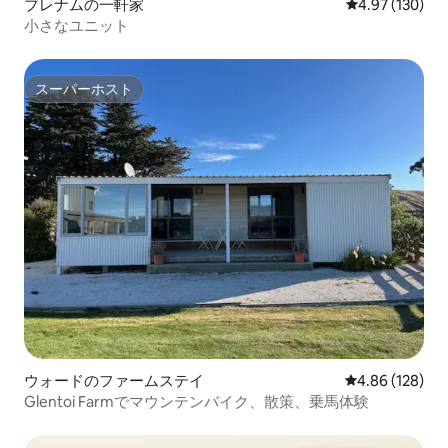
ブレナムの一軒家
レビュー130件
4.97 (130)
小さなユニット
スーパーホスト
スーパーホスト
ウォードのファームステイ
レビュー128件
4.86 (128)
Glentoi Farmでマウンテンバイク、散策、乗馬体験