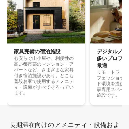
家具完備の宿⁠泊⁠施⁠設
デジタルノマド
多⁠いプ⁠ロ⁠フ⁠ェ⁠
心安らぐ山小屋や、利便性の
高い都市部のマンション・ア
最⁠適
パートなど、さまざまな家具
リモートワーク
付き宿泊施設があり、どこも
フェッショナル
普段お家で使用するアメニテ
ド環境を提供する
ィ・設備がすべてそろってい
事専用スペース
ます。
施設です。
長期滞在向け⁠のア⁠メ⁠ニ⁠テ⁠ィ⁠・設⁠備⁠およ