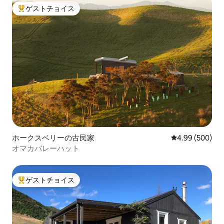
ゲストチョイス
大好評のゲストチョイスです。
ホークスベリーの古民家
レビュー500件
4.99 (500)
オマカバレーハット
ゲストチョイス
大好評のゲストチョイスです。