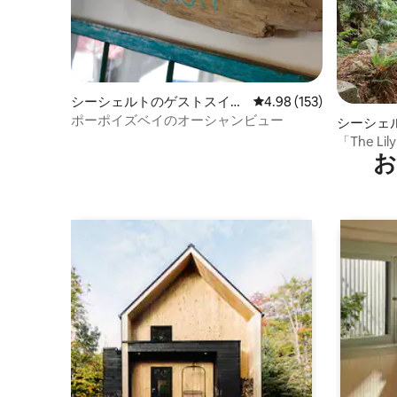
シーシェルトのゲストスイー
レビュー153件、5つ星
4.98 (153)
ト
ポーポイズベイのオーシャンビュー
シーシェ
「The Lil
お