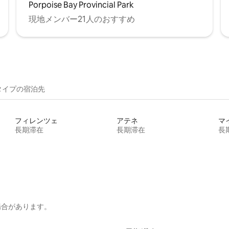
Porpoise Bay Provincial Park
現地メンバー21人のおすすめ
イ⁠プ⁠の宿⁠泊⁠先
フィレンツェ
アテネ
マ
長期滞在
長期滞在
長
場合があります。