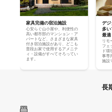
家具完備の宿⁠泊⁠施⁠設
デジ
多⁠いプ
心安らぐ山小屋や、利便性の
高い都市部のマンション・ア
最⁠適
パートなど、さまざまな家具
リモ
付き宿泊施設があり、どこも
フェ
普段お家で使用するアメニテ
ド環
ィ・設備がすべてそろってい
事専
ます。
施設
長期