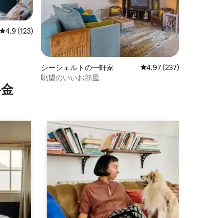
レビュー123件、5つ星中4.9つ星の平均評価
4.9 (123)
シーシェルトの一軒家
レビュー237件、5つ星
4.97 (237)
眺望のいいお部屋
⁠金