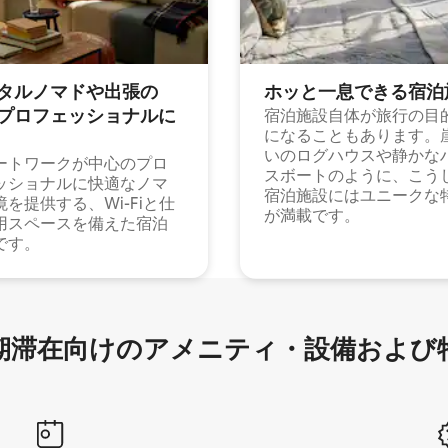
タルノマドや出⁠張⁠の
ホッと一⁠息⁠で⁠き⁠る宿⁠泊
⁠ロ⁠フ⁠ェ⁠ッ⁠シ⁠ョ⁠ナ⁠ル⁠に
宿泊施設自体が旅行の目
になることもあります。
いのログハウスや静かな
ートワークが中心のプロ
スボートのように、こう
ッショナルに快適なノマ
宿泊施設にはユニークな
境を提供する、Wi-Fiと仕
が満載です。
用スペースを備えた宿泊
です。
滞在向け⁠のア⁠メ⁠ニ⁠テ⁠ィ⁠・設⁠備⁠および