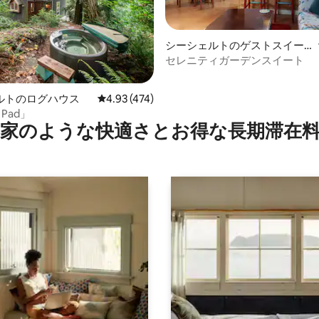
シーシェルトのゲストスイー
ト
セレニティガーデンスイート
中4.98つ星の平均評価
ルトのログハウス
レビュー474件、5つ星中4.93つ星の平均評価
4.93 (474)
y Pad」
家のような快⁠適⁠さ⁠とお⁠得⁠な長⁠期⁠滞⁠在料