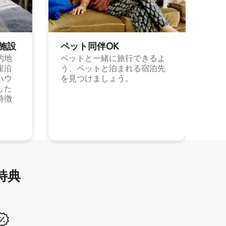
施⁠設
ペット同⁠伴OK
的地
ペットと一緒に旅行できるよ
崖沿
う、ペットと泊まれる宿泊先
ハウ
を見つけましょう。
した
特徴
特⁠典