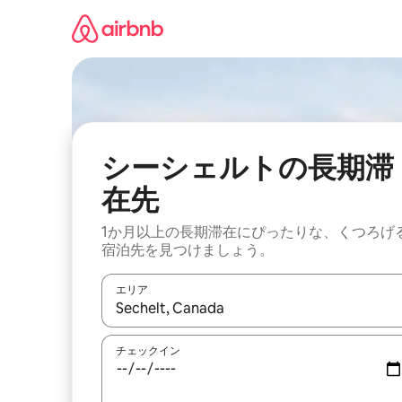
コ
ン
テ
ン
ツ
に
ス
キ
ッ
シーシェルトの長期滞
プ
在先
1か月以上の長期滞在にぴったりな、くつろげ
宿泊先を見つけましょう。
エリア
検索結果が表示されたら、上下の矢印キーを使っ
チェックイン