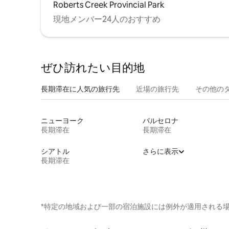
Roberts Creek Provincial Park
現地メンバー24人のおすすめ
ぜひ訪⁠れ⁠た⁠い目⁠的⁠地
長期滞在に人気の旅行先
近場の旅行先
その他のタ⁠
ニューヨーク
バルセロナ
長期滞在
長期滞在
シアトル
さらに表示
長期滞在
*特定の地域および一部の宿泊施設には例外が適用される