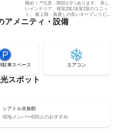
眺め！ **注意：階段が2つあります。 美し
フィートの
いインテリア、寝室2室/浴室2室のユニッ
ン、バス
ト。 最上階：風通しの良いオープンリビ
ット内の
ア⁠メ⁠ニ⁠テ⁠ィ⁠・⁠設⁠備
ングルーム/キッチン/ダイニングルーム、
フィート
木の天蓋の景色とプライバシーを提供し
おり、人
ます。 高評価のレストラン、カフェ、公
園、食料品店、図書館、ライトレールま
のお部屋
で簡単に散歩できます。 - 便利で安全で静
ウェディン
かなノースビーコンヒル地区。 - すべての
トは禁止
観光地・文化施設、スポーツ・音楽会場
へのアクセスが簡単です。 - BHライトレ
⁠車ス⁠ペ⁠ー⁠ス
エアコン
ール駅からダウンタウン、空港、ジェフ
ァーソンPkまで徒歩12分以内です。
⁠ス⁠ポ⁠ッ⁠ト
シアトル水族館
現地メンバー630人のおすすめ