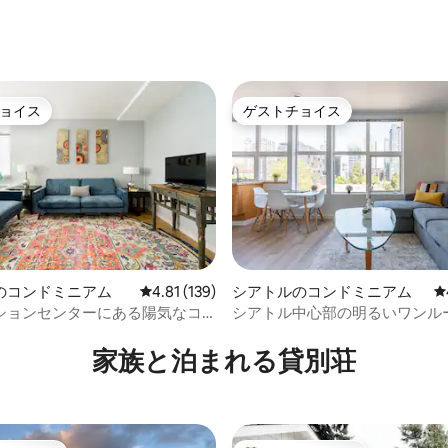
中4.91つ星の平均評価
ョイス
ゲストチョイス
ョイス
ゲストチョイス
中4.94つ星の平均評価
のコンドミニアム
レビュー139件、5つ星中4.81つ星の平均評価
4.81 (139)
シアトルのコンドミニアム
レ
ションセンターにある陽気なコ
シアトル中心部の明るいワンル
アムで、どこへでも歩いて行け
家族と泊まれる貸別荘