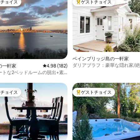
トチョイス
ゲストチョイス
ゲストチョイスです。
大好評のゲストチョイスです。
中4.98つ星の平均評価
ベインブリッジ島の一軒家
ダリアブラフ：豪華な隠れ家/絶
の一軒家
レビュー182件、5つ星中4.98つ星の平均評価
4.98 (182)
電
ートな2ベッドルームの脱出+素
景色+サウナ
トチョイス
ゲストチョイス
ゲストチョイスです。
大好評のゲストチョイスです。