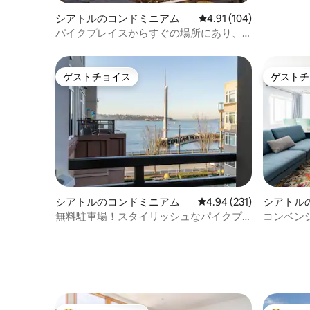
シアトルのコンドミニアム
レビュー104件、5つ星
4.91 (104)
パイクプレイスからすぐの場所にあり、
息をのむような景色を堪能できます
ゲストチョイス
ゲストチ
ゲストチョイス
ゲストチ
シアトルのコンドミニアム
レビュー231件、5つ星
4.94 (231)
シアトル
無料駐車場！スタイリッシュなパイクプ
コンベン
レイスマーケットのコンドミニアム
ンドミニ
ます