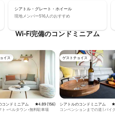
シアトル・グレート・ホイール
現地メンバー516人のおすすめ
Wi-Fi完備のコンドミニアム
ョイス
ゲストチョイス
ョイス
ゲストチョイス
のコンドミニアム
レビュー156件、5つ星中4.89つ星の平均評価
4.89 (156)
シアトルのコンドミニアム
ト •ベルタウン •無料駐車場
コンベンションまでの道 | パイ
とアマゾンまで徒歩