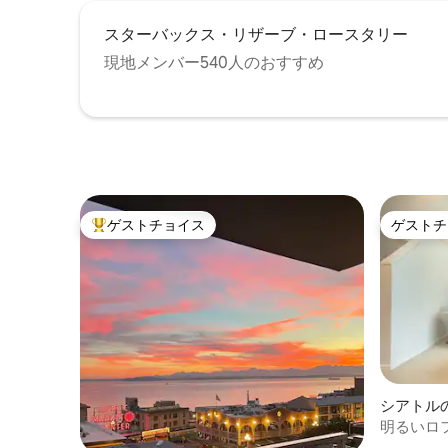
ラード、クイーンアンヌ行きのバスに乗
りましょう。 サウスレイクユニオンは建
スターバックス・リザーブ・ロースタリー
設活動の温床であり、現在建物の隣には
何も起こっていませんが、このエリアは
現地メンバー540人のおすすめ
昼間は労働者で活気づいています。 夜は
静かでリラックスできます。
ゲストチョイス
ゲストチ
大好評のゲストチョイスです。
ゲストチ
シアトル
明るいロフ