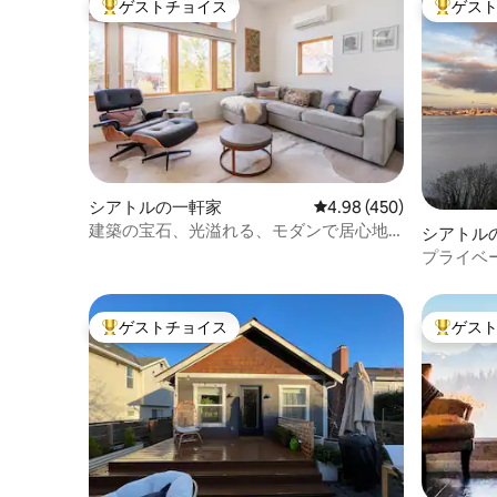
ゲストチョイス
ゲス
大好評のゲストチョイスです。
大好評の
シアトルの一軒家
レビュー450件、5つ星
4.98 (450)
建築の宝石、光溢れる、モダンで居心地
シアトル
の良い
プライベ
晴らしい
ゲストチョイス
ゲス
大好評のゲストチョイスです。
大好評の