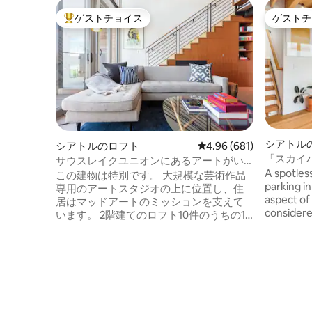
ゲストチョイス
ゲストチ
大好評のゲストチョイスです。
ゲストチ
シアトル
シアトルのロフト
レビュー681件、5つ星
4.96 (681)
「スカイ
サウスレイクユニオンにあるアートがい
ルーム2
A spotles
っぱいのインダストリアルロフト
この建物は特別です。 大規模な芸術作品
parking in
専用のアートスタジオの上に位置し、住
aspect of 
居はマッドアートのミッションを支えて
considere
います。 2階建てのロフト10件のうちの1
calm feeli
件で、750平方フィート（70平方メート
and elegan
ル）の広さに加え、デッキとBBQのある
an indoor
共用屋上デッキへのアクセスが特徴で
light and space. Loca
す。 グラハム・ババによって設計された
Central Di
この豪華なロフトは芸術作品です。 全体
Hill, Bell
にわたる研磨済みコンクリートフロア、
Our co-hos
クルミ材のキャビネットと内蔵、黒ずみ