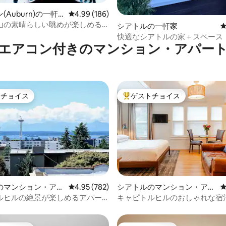
(Auburn)の一軒
レビュー186件、5つ星中4.99つ星の平均評価
4.99 (186)
山の素晴らしい眺めが楽しめる
中4.96つ星の平均評価
シアトルの一軒家
トタブ、ファイヤーピット。
快適なシアトルの家＋スペース
エアコン付きのマンション・アパー
ルの眺望が楽しめる露天風呂・
ー
トチョイス
ゲストチョイス
ゲストチョイスです。
大好評のゲストチョイスです。
中4.99つ星の平均評価
のマンション・アパ
レビュー782件、5つ星中4.95つ星の平均評価
4.95 (782)
シアトルのマンション・アパ
ート
ルヒルの絶景が楽しめるアパー
キャピトルヒルのおしゃれな宿泊先
場と電気自動車充電器