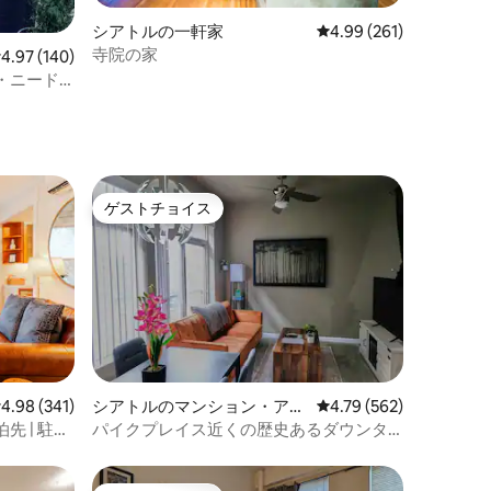
シアトルの一軒家
レビュー261件、5つ星
4.99 (261)
寺院の家
レビュー140件、5つ星中4.97つ星の平均評価
4.97 (140)
・ニード
ト
ジャグジ
ゲストチョイス
ゲストチョイス
レビュー341件、5つ星中4.98つ星の平均評価
4.98 (341)
シアトルのマンション・アパ
レビュー562件、5つ星
4.79 (562)
ート
 | 駐車
パイクプレイス近くの歴史あるダウンタ
ウンのワンルーム（駐車場付き）