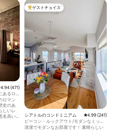
シアトル
ゲストチョイス
ゲス
大好評のゲストチョイスです。
大好評
パート
シアトル
れ家
シアトル
ある、豪
ンルーム
索にぴっ
スマーケ
しい街の
で徒歩5
暖房）、
製の高級
級マット
ルシンク
ピーカー
クがあなたを
レビュー471件、5つ星中4.94つ星の平均評価
4.94 (471)
トレール
にあるロ
ます。
イルのロ
のロマン
歴史のあ
らしいレ
シアトルのコンドミニアム
レビュー241件、5つ星
4.99 (241)
悪名高い
ビーコン・ルックアウト/モダンなミッド
やスタジ
センチュリー・タウンハウス
清潔でモダンなお部屋です！ 素晴らしい
トまで徒