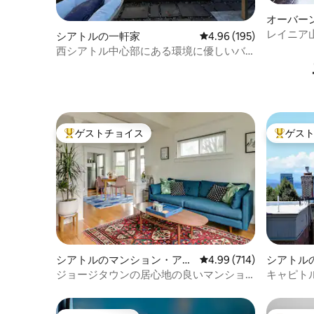
オーバーン
家
レイニア
シアトルの一軒家
レビュー195件、5つ星
4.96 (195)
家、ホッ
西シアトル中心部にある環境に優しいバ
ンガロー
ゲストチョイス
ゲス
大好評のゲストチョイスです。
大好評の
シアトルのマンション・アパ
レビュー714件、5つ星
4.99 (714)
シアトル
ート
ート
ジョージタウンの居心地の良いマンショ
キャピト
ン・アパート
ト