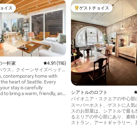
ョイス
ゲストチョイス
ョイス
大好評のゲストチョイスです。
の一軒家
レビュー116件、5つ星中4.91つ星の平均評価
4.91 (116)
中4.96つ星の平均評価
ハウス」クイーンサイズベッド
室、専用バスルーム2室
s, contemporary home with
 the heart of Seattle. Every
your stay is carefully
シアトルのロフト
d to bring a warm, friendly, and
パイオニア・スクエアの中心部
ng. Furnishings are clean, fresh
マンチックなニューヨークスタ
スーパーホスト、ゲストに人気
t, and the main living area has
フト
スのお部屋は、シアトルで最も
/outdoor design drenched in
るエリアの中心部にあり、素晴
ted in trendy
ストラン、アートギャラリー、
strict, near Pike Place, Capitol
シアトルパブリックマーケット
town, and all of our sports arenas.
アム、新しいウォーターフロン
t is a Seattle local, available to