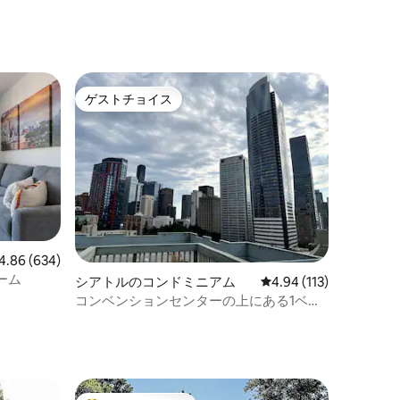
ドミニアム
ゲストチョイス
ゲストチョイス
ビュー634件、5つ星中4.86つ星の平均評価
4.86 (634)
ーム
シアトルのコンドミニアム
レビュー113件、5つ星
4.94 (113)
コンベンションセンターの上にある1ベッ
ドルームのコンドミニアム