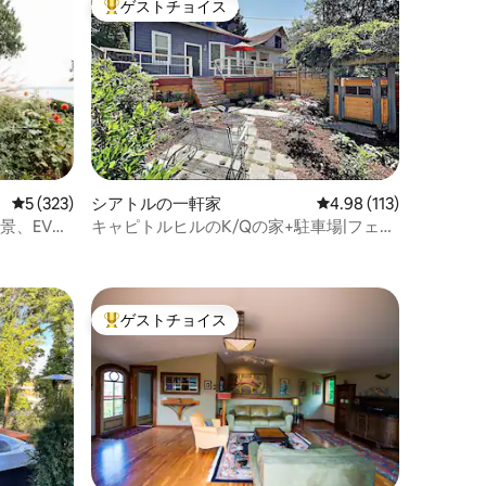
ゲストチョイス
大好評のゲストチョイスです。
レビュー323件、5つ星中5つ星の平均評価
5 (323)
シアトルの一軒家
レビュー113件、5つ星
4.98 (113)
景、EV充
キャピトルヒルのK/Qの家+駐車場|フェン
ス付きの庭
ゲストチョイス
大好評のゲストチョイスです。