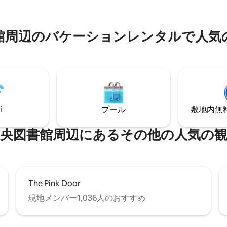
歩圏内です。 ロフトには、14
have a 5 star stay * No
天井、レンガの壁、フルキッチ
under 6 please
ルーム、スマートテレビ、ユニ
のバ⁠ケ⁠ー⁠シ⁠ョ⁠ン⁠レ⁠ン⁠タ⁠ル⁠で人⁠気⁠の
洗濯機・乾燥機があります。10
の窓には電動シェードがついて
間観察に最適です。 キングサイズの天蓋
付きベッド、ノイズマシン。 こ
は2名様用です。 パーティー、
グドレス、プレ・ポストイベン
です。
i
プール
敷地内無料駐
書館⁠周⁠辺⁠に⁠あ⁠るそ⁠の⁠他⁠の人⁠気⁠の観⁠光
The Pink Door
現地メンバー1,036人のおすすめ