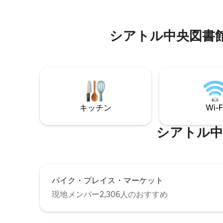
ensure you 
のスチールの壁のアクセント、露出した
children 
スチール構造、天然のモミの天井、絶妙
なバスルームとキッチンの備品は、完全
シアトル中央図書館⁠周⁠辺⁠
にノースウェストの素材のパレットを表
現しています。 全館Wi-Fiでは、WaveG
1GBのインターネット速度とAmazon Fire
TV付き4kテレビを提供しています。 この
場所を自由に使っていただけます！ ご利
用いただけるオープンクローゼットがた
くさんあります。 私はいつも旅行の際は
完全に荷物を開けて、そうすることをお
キッチン
Wi-F
すすめします！ サウスレイクユニオン
（SLU ）は、日中はシアトルのテクノロ
シアトル中央図
ジーとバイオテクノロジー産業の中心地
です。 素敵なブティックレストランやバ
ーでリラックスした夜をお過ごしくださ
い。 スペースニードルをはじめとするシ
アトルの素晴らしい観光スポットまで、
あらゆる方向に歩いて行けます。 SLUシ
パイク・プレイス・マーケット
アトル・ストリートカー（市内）は建物
現地メンバー2,306人のおすすめ
の正面に停車します。 乗り降り自由に利
用できるリンク・ライト・レールに乗っ
て空港まで行くか、キャピトルヒル、バ