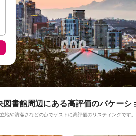
館⁠周⁠辺⁠に⁠あ⁠る高⁠評⁠価⁠のバ⁠ケ⁠ー⁠シ⁠ョ⁠
立地や清潔さなどの点でゲストに高評価のリスティングです。