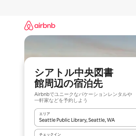
コ
ン
テ
ン
ツ
に
ス
キ
ッ
プ
シアトル中央図書
館⁠周⁠辺⁠の宿⁠泊⁠先
Airbnbでユニークなバ⁠ケ⁠ー⁠シ⁠ョ⁠ンレ⁠ン⁠タ⁠ルや
一⁠軒⁠家な⁠ど⁠を予⁠約⁠し⁠よ⁠う
エリア
検索結果が表示されたら、上下の矢印キーを使っ
チェックイン