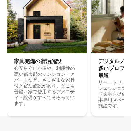
家具完備の宿⁠泊⁠施⁠設
デジタルノマド
多⁠いプ⁠ロ⁠フ⁠ェ⁠
心安らぐ山小屋や、利便性の
高い都市部のマンション・ア
最⁠適
パートなど、さまざまな家具
リモートワーク
付き宿泊施設があり、どこも
フェッショナル
普段お家で使用するアメニテ
ド環境を提供する
ィ・設備がすべてそろってい
事専用スペース
ます。
施設です。