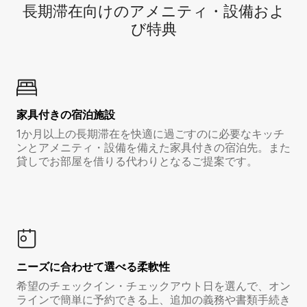
長期滞在向け⁠のア⁠メ⁠ニ⁠テ⁠ィ⁠・設⁠備⁠およ
び特⁠典
家具付き⁠の宿⁠泊⁠施⁠設
1か月以上の長期滞在を快適に過ごすのに必要なキッチ
ンとアメニティ・設備を備えた家具付きの宿泊先。また
貸しでお部屋を借りる代わりとなるご提案です。
ニーズに合わせて選べる柔軟性
希望のチェックイン・チェックアウト日を選んで、オン
ラインで簡単に予約できる上、追加の義務や書類手続き