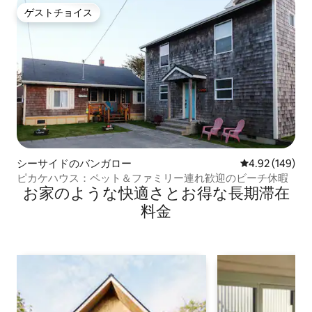
ゲストチョイス
ゲストチョイス
シーサイドのバンガロー
レビュー149件
4.92 (149)
ピカケハウス：ペット＆ファミリー連れ歓迎のビーチ休暇
お家のような快⁠適⁠さ⁠とお⁠得⁠な長⁠期⁠滞⁠在
料⁠金