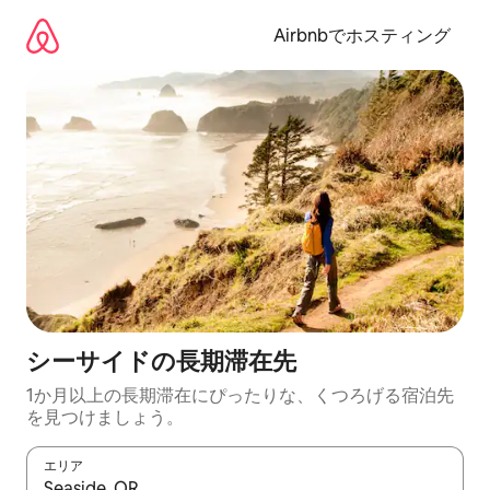
コ
ン
Airbnbでホスティング
テ
ン
ツ
に
ス
キ
ッ
プ
シーサイドの長期滞在先
1か月以上の長期滞在にぴったりな、くつろげる宿泊先
を見つけましょう。
エリア
検索結果が表示されたら、上下の矢印キーを使って移動するか、