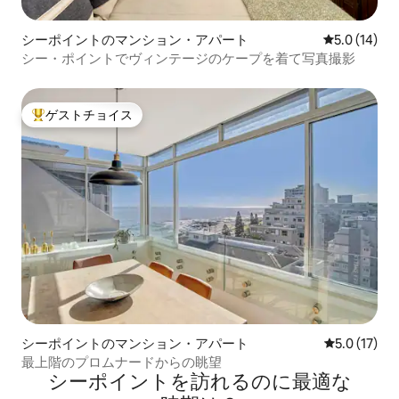
シーポイントのマンション・アパート
レビュー14
5.0 (14)
シー・ポイントでヴィンテージのケープを着て写真撮影
ゲストチョイス
大好評のゲストチョイスです。
シーポイントのマンション・アパート
レビュー17
5.0 (17)
最上階のプロムナードからの眺望
シーポイントを訪⁠れ⁠るの⁠に最⁠適⁠な