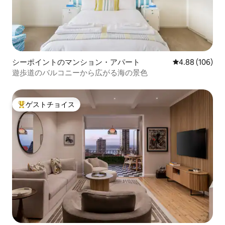
シーポイントのマンション・アパート
レビュー106件
4.88 (106)
遊歩道のバルコニーから広がる海の景色
ゲストチョイス
大好評のゲストチョイスです。