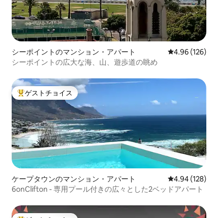
シーポイントのマンション・アパート
レビュー126件
4.96 (126)
シーポイントの広大な海、山、遊歩道の眺め
ゲストチョイス
大好評のゲストチョイスです。
ケープタウンのマンション・アパート
レビュー128件
4.94 (128)
6onClifton - 専用プール付きの広々とした2ベッドアパート