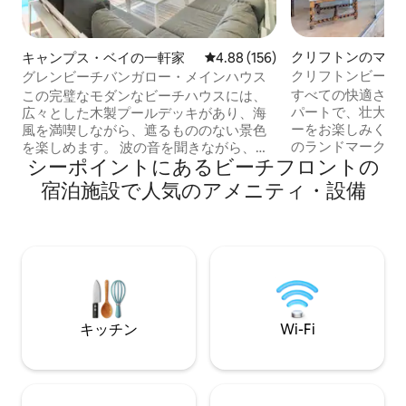
クリフトンのマン
キャンプス・ベイの一軒家
レビュー156件、5つ星中4.88
4.88 (156)
アパート
クリフトンビーチ
グレンビーチバンガロー・メインハウス
景色を楽しめる、
すべての快適さを
この完璧なモダンなビーチハウスには、
適さ
パートで、壮大な
広々とした木製プールデッキがあり、海
ーをお楽しみくだ
風を満喫しながら、遮るもののない景色
のランドマーク「The
を楽しめます。 波の音を聞きながら、サ
シーポイントにあるビーチフロントの
るこのアパートは
ンラウンジャーでリラックスしましょ
ックな雰囲気で装飾
う。 屋内では、キッチンとダイニングル
宿泊施設で人気のアメニティ・設備
グサイズベッドを
ームに開放された2つのラウンジエリアの
ーム。2つ目の部
オープンプランのリビングスペースでく
ッドがあります。
つろぐことができます。 このビーチハウ
ス設備。設備の整
スのメインハウス階には、4寝室と4バス
ン、大きなカウン
ルームがあります。 3つの寝室は海の高さ
を備えたオープン
にあり、4つ目のマスターベッドルームは
と5脚のラウンジ
階下にあります。 （アッパーペントハウ
建物の2階にある
ス階はメインハウス階とは完全に分離さ
キッチン
Wi-Fi
用いただけます。 到着時にホストから連
れています） このビーチヴィラはグレン
絡先情報が提供されます 「The C
ビーチに直接面しています。 （キャンプ
アパートは、ビク
ス・ベイとクリフトン・ビーチの間にあ
あり、クリフトン
る小さな飛び地） 最高の楽園です。 オー
います。ビーチへ
プンプランのキッチン、ラウンジ、ダイ