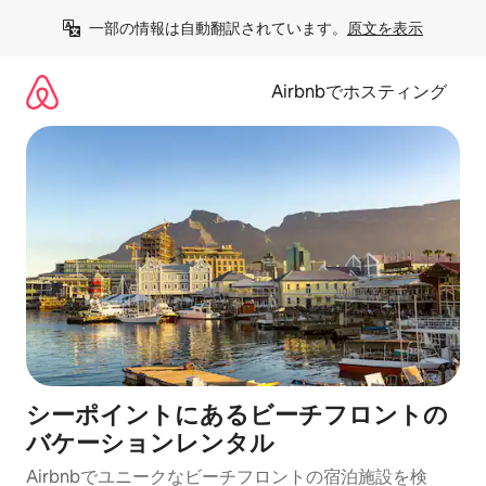
コ
一部の情報は自動翻訳されています。
原文を表示
ン
テ
ン
Airbnbでホスティング
ツ
に
ス
キ
ッ
プ
シーポイントにあるビーチフロントの
バケーションレンタル
Airbnbでユニークなビーチフロントの宿泊施設を検