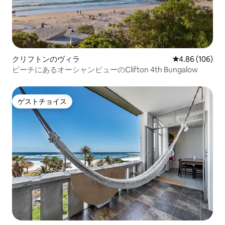
が観光客を魅了します。 通りにある高評
価のレストランでお楽しみください。 リ
ラックスして日光浴をしたい場合は、キ
ャンプベイエリア内を歩くのが簡単で
す。 ケープタウンの他の美しいスポット
をすべて探索したい場合は、レンタカー
クリフトンのヴィラ
レビュー106件
4.86 (106)
をご利用いただくことをおすすめしま
ビーチにあるオーシャンビューのClifton 4th Bungalow
す。 これも非常に簡単で、空港で、また
はヴィラに着いてからでも構いません。
ケープタウンにはMycitiバスと呼ばれる信
頼できるバスシステムもあります。 Wi-Fi
ゲストチョイス
ゲストチョイス
バスタオル ビーチタオル ヘアドライヤー
（すべて込み） ご到着時に20,000.00ラ
ンドの破損保証金の署名が必要となりま
すのでご留意ください。 このためには、
MasterカードまたはVisaクレジットカー
ドが必要です。 デビットカードはご利用
いただけません。 このヴィラは宿泊専用
であり、イベント会場は許可されていま
せんのでご注意ください。 1年の特定の時
期には最低宿泊日数が設定されていま
す。お問い合わせいただければアドバイ
スいたします。