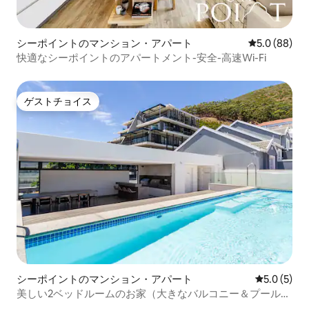
シーポイントのマンション・アパート
レビュー88
5.0 (88)
快適なシーポイントのアパートメント-安全-高速Wi-Fi
ゲストチョイス
ゲストチョイス
シーポイントのマンション・アパート
レビュー5
5.0 (5)
美しい2ベッドルームのお家（大きなバルコニー＆プール利
用可）