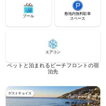
ぐそばで、ビーチま
ニングルームは、大きなデッキ付きプー
フトン郊外は住宅
ルエリアに面しています。 ビーチゲート
せん。 敷地内に駐車スペースが含まれて
からビーチに直接アクセスできます。 遮
敷地内無料駐⁠車
プール
います。 直前予
るもののない海の景色。 グレンビーチ
ス⁠ペ⁠ー⁠ス
Uberタクシーが利用で
は、わずか15のビーチハウスがあるユニ
き
ークな立地です。 地元のレストラン街ま
で徒歩圏内です。 メインハウスには4つ
の寝室があり、8人まで宿泊可能です。
人数が多い場合は、上のペントハウスと
組み合わせることで、最大12名様までご
宿泊いただけます。 メインハウスは完全
エアコン
にプライベートで、専用プールがありま
す。 上のペントハウスには専用のプール
とバルコニーがあります。 ビーチゲート
ペットと泊まれるビーチフロントの宿
は共用です。 ショーン、メアリールイー
泊先
ズ、または私たちの家族の他のメンバー
がお迎えし、快適にお過ごしいただける
ようにお手伝いします。 ご不明な点がご
ざいましたら、いつでもお問い合わせく
ださい。 この宿泊施設は、国際的に有名
ゲストチョイス
なランドマークであるキャンプスベイに
ゲストチョイス
あります。 徒歩圏内にある、クリスタル
のように透き通る海と柔らかな白い砂浜