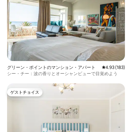
グリーン・ポイントのマンション・アパート
レビュー183件
4.93 (183)
シー・チー：波の香りとオーシャンビューで目覚めよう
ゲストチョイス
ゲストチョイス