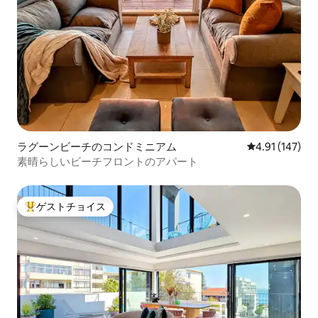
ラグーンビーチのコンドミニアム
レビュー147件
4.91 (147)
素晴らしいビーチフロントのアパート
ゲストチョイス
大好評のゲストチョイスです。