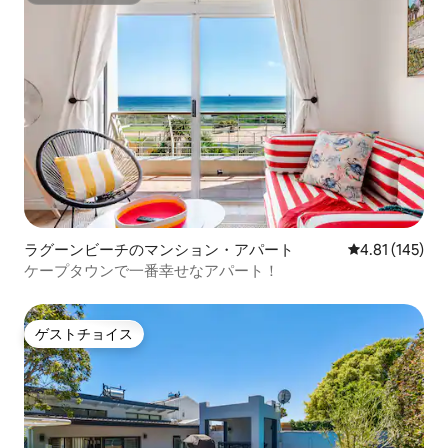
ラグーンビーチのマンション・アパート
レビュー145件
4.81 (145)
ケープタウンで一番幸せなアパート！
ゲストチョイス
ゲストチョイス