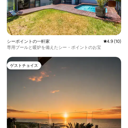
シーポイントの一軒家
レビュー10
4.9 (10)
専用プールと暖炉を備えたシー・ポイントのお宝
ゲストチョイス
ゲストチョイス