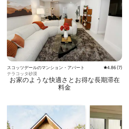
スコッツデールのマンション・アパート
レビュー7件
4.86 (7)
テラコッタ砂漠
お家のような快⁠適⁠さ⁠とお⁠得⁠な長⁠期⁠滞⁠在
料⁠金