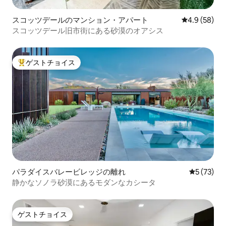
スコッツデールのマンション・アパート
レビュー58
4.9 (58)
スコッツデール旧市街にある砂漠のオアシス
ゲストチョイス
大好評のゲストチョイスです。
パラダイスバレービレッジの離れ
レビュー7
5 (73)
静かなソノラ砂漠にあるモダンなカシータ
ゲストチョイス
ゲストチョイス