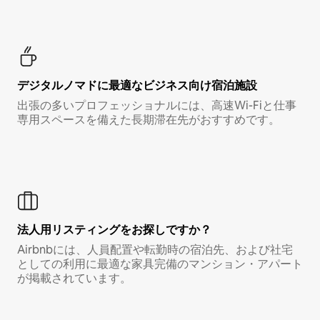
デジタルノマド⁠に最⁠適⁠なビ⁠ジ⁠ネ⁠ス⁠向⁠け宿⁠泊⁠施⁠設
出張の多いプロフェッショナルには、高速Wi-Fiと仕事
専用スペースを備えた長期滞在先がおすすめです。
法人用リスティングをお探しですか？
Airbnbには、人員配置や転勤時の宿泊先、および社宅
としての利用に最適な家具完備のマンション・アパート
が掲載されています。