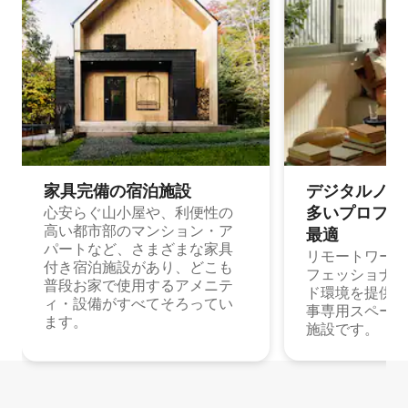
家具完備の宿⁠泊⁠施⁠設
デジタルノマド
多⁠いプ⁠ロ⁠フ⁠ェ⁠
心安らぐ山小屋や、利便性の
高い都市部のマンション・ア
最⁠適
パートなど、さまざまな家具
リモートワーク
付き宿泊施設があり、どこも
フェッショナル
普段お家で使用するアメニテ
ド環境を提供する
ィ・設備がすべてそろってい
事専用スペース
ます。
施設です。