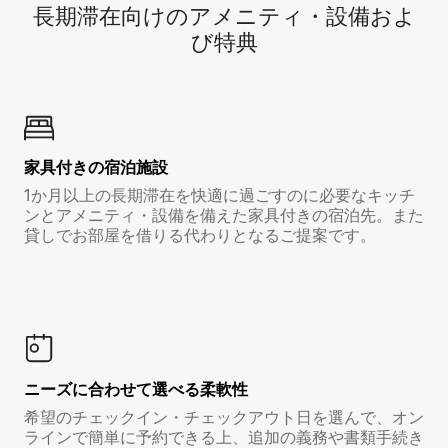
長期滞在向け⁠のア⁠メ⁠ニ⁠テ⁠ィ⁠・設⁠備⁠およ
び特⁠典
家具付き⁠の宿⁠泊⁠施⁠設
1か月以上の長期滞在を快適に過ごすのに必要なキッチ
ンとアメニティ・設備を備えた家具付きの宿泊先。また
貸しでお部屋を借りる代わりとなるご提案です。
ニーズに合わせて選べる柔軟性
希望のチェックイン・チェックアウト日を選んで、オン
ラインで簡単に予約できる上、追加の義務や書類手続き