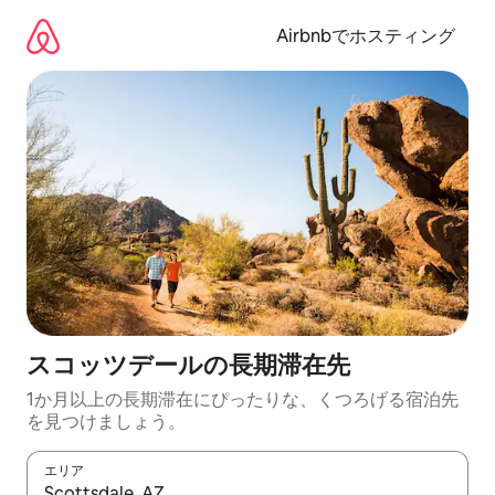
コ
ン
Airbnbでホスティング
テ
ン
ツ
に
ス
キ
ッ
プ
スコッツデールの長期滞在先
1か月以上の長期滞在にぴったりな、くつろげる宿泊先
を見つけましょう。
エリア
検索結果が表示されたら、上下の矢印キーを使って移動するか、