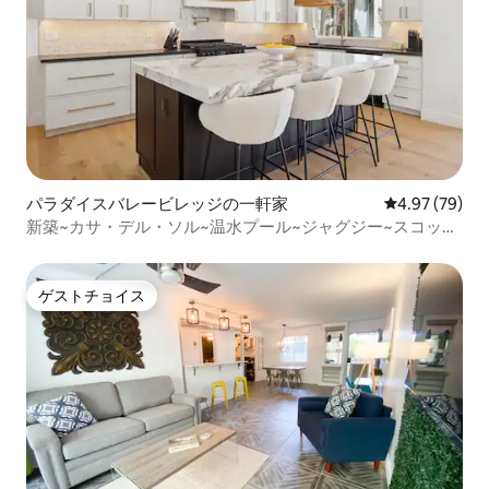
パラダイスバレービレッジの一軒家
レビュー79件
4.97 (79)
新築~カサ・デル・ソル~温水プール~ジャグジー~スコッツ
デール
ゲストチョイス
ゲストチョイス