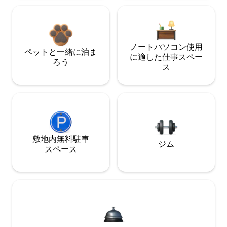
ノートパソコン使用
ペットと一緒に泊ま
に適した仕事スペー
ろう
ス
敷地内無料駐⁠車
ジム
ス⁠ペ⁠ー⁠ス