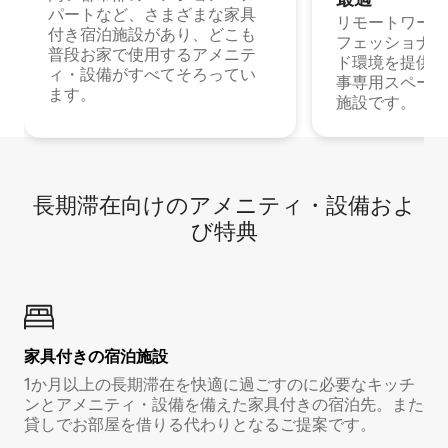
パートなど、さまざまな家具
リモートワーク
付き宿泊施設があり、どこも
フェッショナル
普段お家で使用するアメニテ
ド環境を提供する
ィ・設備がすべてそろってい
事専用スペース
ます。
施設です。
長期滞在向け⁠のア⁠メ⁠ニ⁠テ⁠ィ⁠・設⁠備⁠およ
び特⁠典
家具付き⁠の宿⁠泊⁠施⁠設
1か月以上の長期滞在を快適に過ごすのに必要なキッチ
ンとアメニティ・設備を備えた家具付きの宿泊先。また
貸しでお部屋を借りる代わりとなるご提案です。