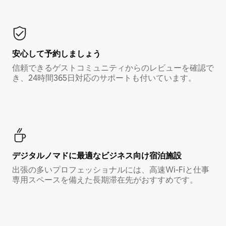
安心して予約しましょう
信頼できるゲストコミュニティからのレビューを確認で
き、24時間365日対応のサポートも付いています。
デジタルノマド⁠に最⁠適⁠なビ⁠ジ⁠ネ⁠ス⁠向⁠け宿⁠泊⁠施⁠設
出張の多いプロフェッショナルには、高速Wi-Fiと仕事
専用スペースを備えた長期滞在先がおすすめです。