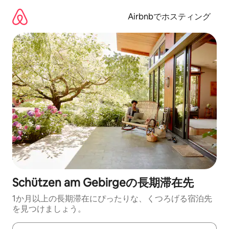
コ
ン
Airbnbでホスティング
テ
ン
ツ
に
ス
キ
ッ
プ
Schützen am Gebirgeの長期滞在先
1か月以上の長期滞在にぴったりな、くつろげる宿泊先
を見つけましょう。