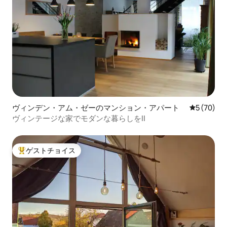
ヴィンデン・アム・ゼーのマンション・アパート
レビュー7
5 (70)
ヴィンテージな家でモダンな暮らしをII
ゲストチョイス
大好評のゲストチョイスです。