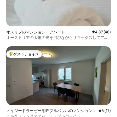
オスリプのマンション・アパート
レビュー46件
4.87 (46)
オーストリアの太陽の光を浴びながらリラックスしてアク
ティブに
ゲストチョイス
大好評のゲストチョイスです。
ノイジードラーゼー湖畔プルバッハのマンション・
レビュー1
5 (17)
アパート
チル＆リラックスアパート・プルバッハ