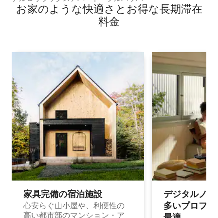
お家のような快⁠適⁠さ⁠とお⁠得⁠な長⁠期⁠滞⁠在
料⁠金
家具完備の宿⁠泊⁠施⁠設
デジタルノマド
多⁠いプ⁠ロ⁠フ⁠ェ⁠
心安らぐ山小屋や、利便性の
高い都市部のマンション・ア
最⁠適