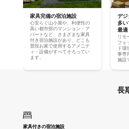
家具完備の宿⁠泊⁠施⁠設
デジ
多⁠いプ
心安らぐ山小屋や、利便性の
高い都市部のマンション・ア
最⁠適
パートなど、さまざまな家具
リモ
付き宿泊施設があり、どこも
フェ
普段お家で使用するアメニテ
ド環
ィ・設備がすべてそろってい
事専
ます。
施設
長期
家具付き⁠の宿⁠泊⁠施⁠設