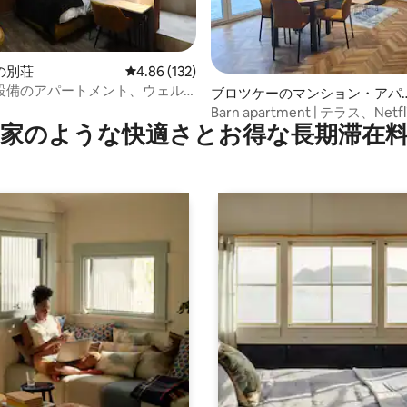
の別荘
レビュー132件、5つ星中4.86つ星の平均評価
4.86 (132)
設備のアパートメント、ウェル
4.81つ星の平均評価
ブロツケーのマンション・アパ
ト
Barn apartment | テラス、Net
家のような快⁠適⁠さ⁠とお⁠得⁠な長⁠期⁠滞⁠在料
用の快適さ