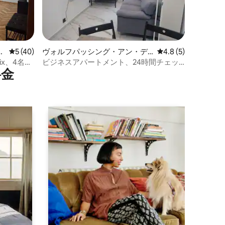
ー
レビュー40件、5つ星中5つ星の平均評価
5 (40)
ヴォルフパッシング・アン・デ
レビュー5件、5つ星
4.8 (5)
ア・ホッホライテンのマンショ
flix、4名様
ビジネスアパートメント、24時間チェッ
⁠金
ン・アパート
クイン、A5高速道路まで3km