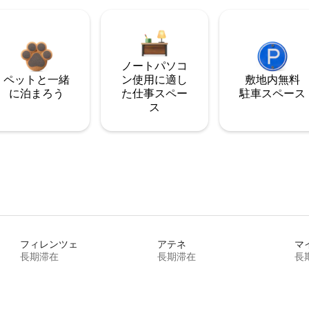
ノートパソコ
ペットと一緒
ン使用に適し
敷地内無料
に泊まろう
た仕事スペー
駐⁠車ス⁠ペ⁠ー⁠ス
ス
フィレンツェ
アテネ
マ
長期滞在
長期滞在
長