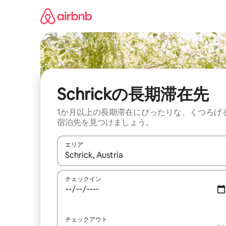
コ
ン
テ
ン
ツ
に
ス
キ
ッ
Schrickの長期滞在先
プ
1か月以上の長期滞在にぴったりな、くつろげ
宿泊先を見つけましょう。
エリア
検索結果が表示されたら、上下の矢印キーを使っ
チェックイン
チェックアウト