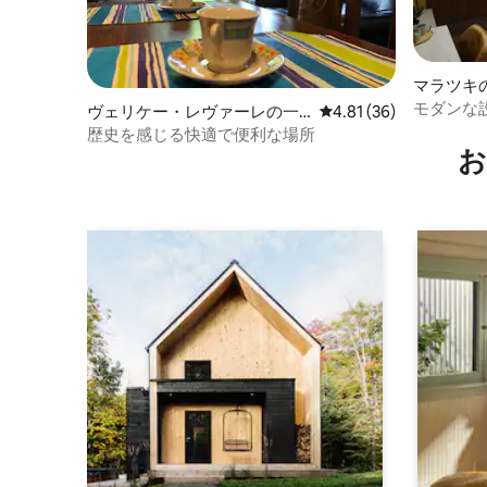
マラツキ
モダンな
ヴェリケー・レヴァーレの一
レビュー36件、5つ星中
4.81 (36)
ネス付き
軒家
歴史を感じる快適で便利な場所
お