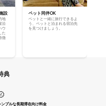
施⁠設
ペット同⁠伴OK
的地
ペットと一緒に旅行できるよ
崖沿
う、ペットと泊まれる宿泊先
ハウ
を見つけましょう。
した
特徴
特⁠典
シンプルな長期滞在向け料金