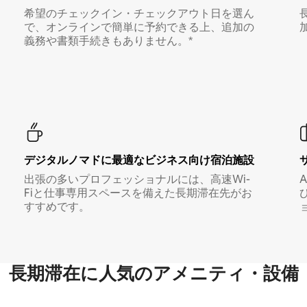
希望のチェックイン・チェックアウト日を選ん
で、オンラインで簡単に予約できる上、追加の
義務や書類手続きもありません。*
デジタルノマド⁠に最⁠適⁠なビ⁠ジ⁠ネ⁠ス⁠向⁠け宿⁠泊⁠施⁠設
出張の多いプロフェッショナルには、高速Wi-
Fiと仕事専用スペースを備えた長期滞在先がお
すすめです。
長期滞在に人気のアメニティ・設備