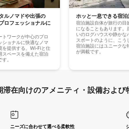
タルノマドや出⁠張⁠の
ホッと一⁠息⁠で⁠き⁠る宿⁠泊
⁠ロ⁠フ⁠ェ⁠ッ⁠シ⁠ョ⁠ナ⁠ル⁠に
宿泊施設自体が旅行の目
になることもあります。
いのログハウスや静かな
ートワークが中心のプロ
スボートのように、こう
ッショナルに快適なノマ
宿泊施設にはユニークな
境を提供する、Wi-Fiと仕
が満載です。
用スペースを備えた宿泊
です。
滞在向け⁠のア⁠メ⁠ニ⁠テ⁠ィ⁠・設⁠備⁠および
ニーズに合わせて選べる柔軟性