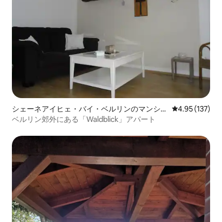
シェーネアイヒェ・バイ・ベルリンのマンショ
レビュー137件
4.95 (137)
ン・アパート
ベルリン郊外にある「Waldblick」アパート