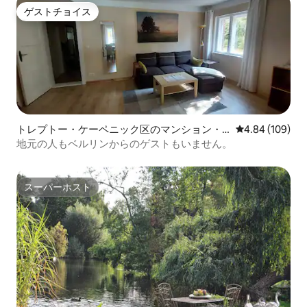
ゲストチョイス
ゲストチョイス
トレプトー・ケーペニック区のマンション・
レビュー109件
4.84 (109)
アパート
地元の人もベルリンからのゲストもいません。
スーパーホスト
スーパーホスト