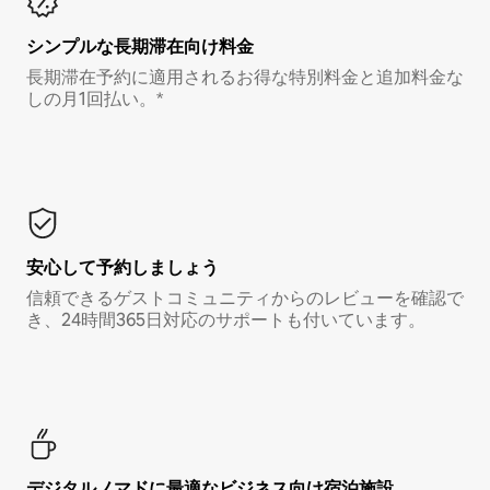
シンプルな長期滞在向け料金
長期滞在予約に適用されるお得な特別料金と追加料金な
しの月1回払い。*
安心して予約しましょう
信頼できるゲストコミュニティからのレビューを確認で
き、24時間365日対応のサポートも付いています。
デジタルノマド⁠に最⁠適⁠なビ⁠ジ⁠ネ⁠ス⁠向⁠け宿⁠泊⁠施⁠設