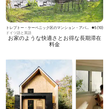
トレプトー・ケーペニック区のマンション・アパ
レビュー1
5 (10)
ート
ドイツ語と英語
お家のような快⁠適⁠さ⁠とお⁠得⁠な長⁠期⁠滞⁠在
料⁠金