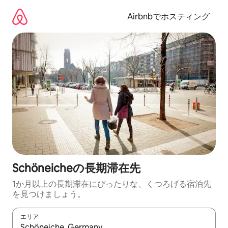
コ
ン
Airbnbでホスティング
テ
ン
ツ
に
ス
キ
ッ
プ
Schöneicheの長期滞在先
1か月以上の長期滞在にぴったりな、くつろげる宿泊先
を見つけましょう。
エリア
検索結果が表示されたら、上下の矢印キーを使って移動するか、