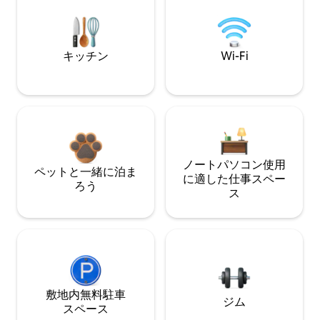
キッチン
Wi-Fi
ノートパソコン使用
ペットと一緒に泊ま
に適した仕事スペー
ろう
ス
敷地内無料駐⁠車
ジム
ス⁠ペ⁠ー⁠ス