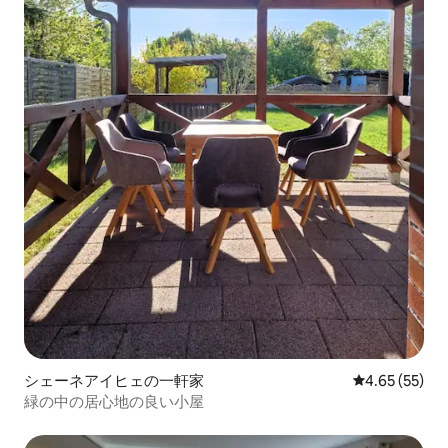
シェーネアイヒェの一軒家
レビュー55件
4.65 (55)
緑の中の居心地の良い小屋