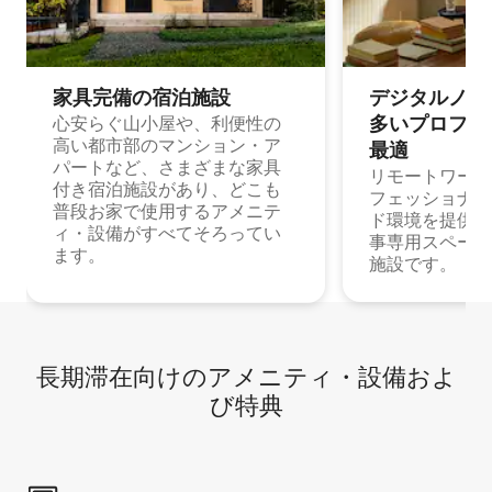
家具完備の宿⁠泊⁠施⁠設
デジタルノマド
多⁠いプ⁠ロ⁠フ⁠ェ⁠
心安らぐ山小屋や、利便性の
高い都市部のマンション・ア
最⁠適
パートなど、さまざまな家具
リモートワーク
付き宿泊施設があり、どこも
フェッショナル
普段お家で使用するアメニテ
ド環境を提供する
ィ・設備がすべてそろってい
事専用スペース
ます。
施設です。
長期滞在向け⁠のア⁠メ⁠ニ⁠テ⁠ィ⁠・設⁠備⁠およ
び特⁠典