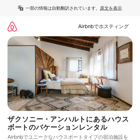
コ
一部の情報は自動翻訳されています。
原文を表示
ン
テ
ン
Airbnbでホスティング
ツ
に
ス
キ
ッ
プ
ザクソニー・アンハルトにあるハウス
ボートのバケーションレンタル
Airbnbでユニークなハウスボートタイプの宿泊施設を