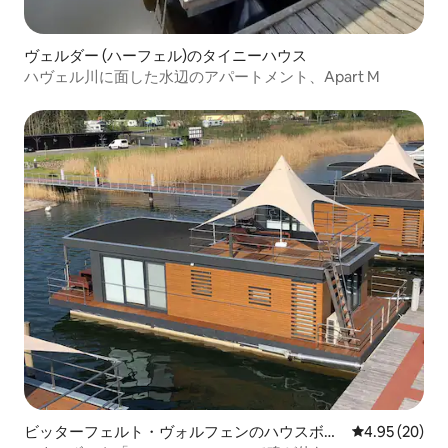
ヴェルダー (ハーフェル)のタイニーハウス
ハヴェル川に面した水辺のアパートメント、Apart M
ビッターフェルト・ヴォルフェンのハウスボー
レビュー20件
4.95 (20)