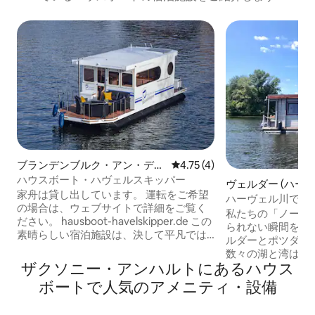
ブランデンブルク・アン・デ
レビュー4件、5つ星中4.75
4.75 (4)
ア・ハーフェルのハウスボート
ハウスボート・ハヴェルスキッパー
ヴェルダー (ハー
家舟は貸し出しています。 運転をご希望
ト・船舶
ハーヴェル川での休
の場合は、ウェブサイトで詳細をご覧く
「NautikHus」
私たちの「ノーテ
ださい。 hausboot-havelskipper.de この
られない瞬間を体験
素晴らしい宿泊施設は、決して平凡では
ルダーとポツダム
ありません。 ドムストレング運河、ミュ
数々の湖と湾は、
ーレンダム、そして美しく修復された青
ザクソニー・アンハルトにあるハウス
す。 私たちのハウ
い船屋の素晴らしい眺めを提供します。
ンで6泊から（オ
ボートで人気のアメニティ・設備
釣り人に非常に人気があり、隣接する魚
予約可能です。ハ
の階段は素晴らしい釣りの機会を提供し
めのボートの説明
ます。 ボート釣りは許可されています。