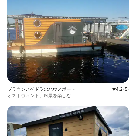
ブラウンスベドラのハウスボート
レビュー5
4.2 (5)
オストヴィント、風景を楽しむ