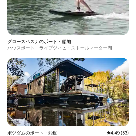
グロースペスナのボート・船舶
ハウスボート・ライプツィヒ・ストールマーター湖
ポツダムのボート・船舶
レビュー53件
4.49 (53)