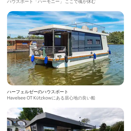
ト
ハウスボート「ハーモニー」 ここで魂が休む
ハーフェルゼーのハウスボート
Havelsee OT Kützkowにある居心地の良い船