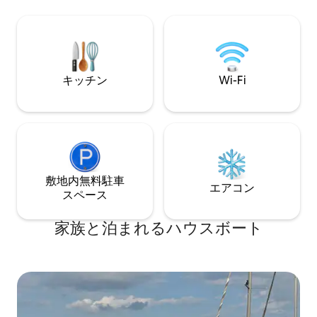
いは、現地で3時間
詳細は、漁業保護協同組合「ハヴェル」
ター証明書（50
ブランデンブルク eG を参照してくださ
含む）を作成する
い。
料金110ユーロは
い。
キッチン
Wi-Fi
敷地内無料駐⁠車
エアコン
ス⁠ペ⁠ー⁠ス
家族と泊まれるハウスボート