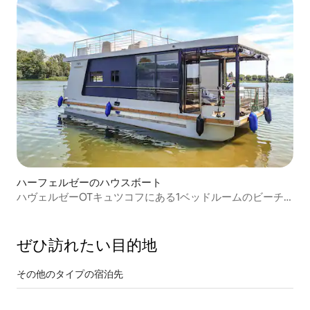
ハーフェルゼーのハウスボート
ハヴェルゼーOTキュツコフにある1ベッドルームのビーチ
フロント船
ぜひ訪⁠れ⁠た⁠い目⁠的⁠地
その他のタ⁠イ⁠プ⁠の宿⁠泊⁠先