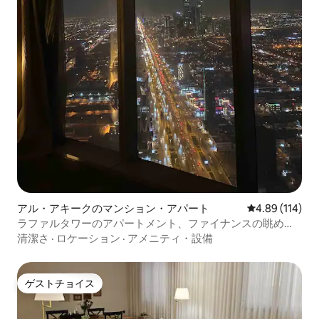
アル・アキークのマンション・アパート
レビュー114件
4.89 (114)
ラファルタワーのアパートメント、ファイナンスの眺め
（セルフチェックイン）
清潔さ
·
ロケーション
·
アメニティ・設備
ゲストチョイス
ゲストチョイス