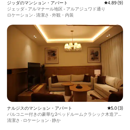
ジッダのマンション・アパート
レビュー9件
4.89 (9)
ジェッダ - アルマナール地区 - アルアジュワド通り
ロケーション
·
清潔さ
·
外観・内装
ナルジスのマンション・アパート
レビュー3
5.0 (3)
バルコニー付きの豪華な2ベッドルームクラシック木造アパ
ート
清潔さ
·
ロケーション
·
静か