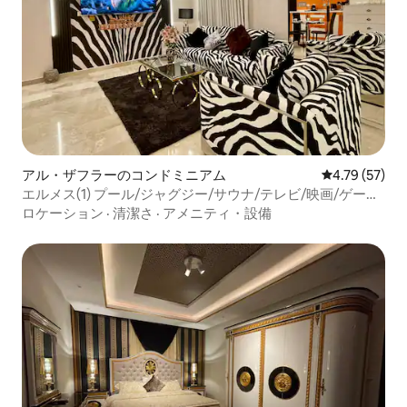
アル・ザフラーのコンドミニアム
レビュー57件
4.79 (57)
エルメス(1) プール/ジャグジー/サウナ/テレビ/映画/ゲーム
ルーム
ロケーション
·
清潔さ
·
アメニティ・設備