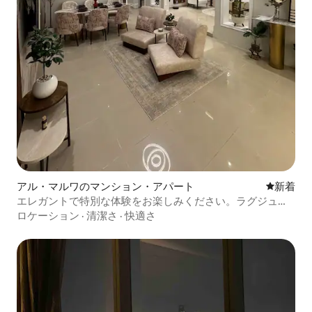
アル・マルワのマンション・アパート
新しい宿
新着
エレガントで特別な体験をお楽しみください。ラグジュア
リーなアパートメント
ロケーション
·
清潔さ
·
快適さ