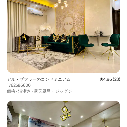
アル・ザフラーのコンドミニアム
レビュー23件
4.96 (23)
1762586600
価格
·
清潔さ
·
露天風呂・ジャグジー