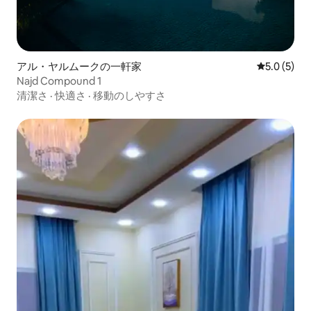
アル・ヤルムークの一軒家
レビュー5
5.0 (5)
Najd Compound 1
清潔さ
·
快適さ
·
移動のしやすさ