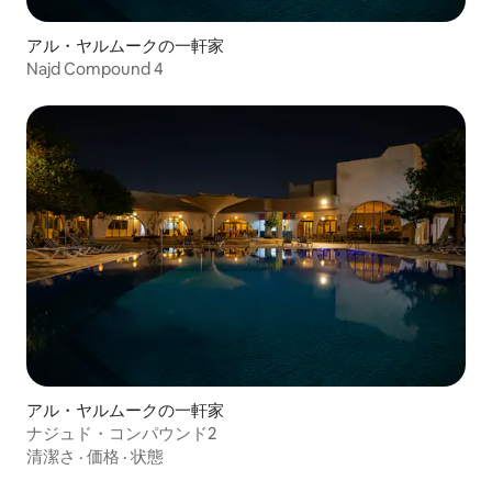
アル・ヤルムークの一軒家
Najd Compound 4
アル・ヤルムークの一軒家
ナジュド・コンパウンド2
清潔さ
·
価格
·
状態