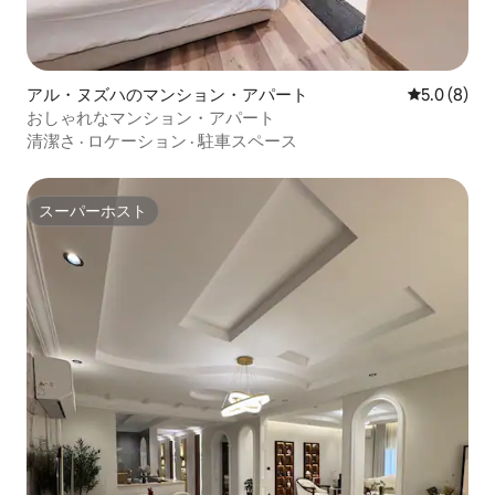
アル・ヌズハのマンション・アパート
レビュー8
5.0 (8)
おしゃれなマンション・アパート
清潔さ
·
ロケーション
·
駐車スペース
スーパーホスト
スーパーホスト