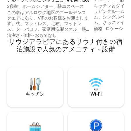
アル・ラウダのコンドミニ
レビュー150件、5つ星中4.94
4.94 (150)
ト | エレガントな
アム
キッチンとダイニ
2寝室、ホームシアター、駐車スペース
リビングルーム、
この家はアルロウダ地区のゴールデンス
ム、シングルベッ
クエアにあり、VIPのお客様をお迎えしま
ム、さらにメイド
す。枕、マットレス、毛布、マットレ
つのバスルーム（
価格
·
ロケーショ
ス、ターバロフ、家庭用洗濯タオル、熱
パ、タオルを完備
乾燥を分離します。 空港まで15分、コー
清潔さ
·
価格
·
おもてなし
ェックイン可能な高
ニッシュまで10分。 セルフチェックイン
サウジアラビアにあるサウナ付きの宿
アル・マルカのサ
で、建物の下にゲスト専用の日よけ付き
泊施設で人気のアメニティ・設備
あります リビングルームには、Netflix、
駐車スペースがあり、車1台分のスペース
Shahid、YouT
のみです。家にはWi-Fi、快適なベッド、
ビがあります。 宿泊施設のアメニティ・
65インチ4KULTRAスマートテレビ、
設備は以下のとおりです。 • 
Netflix、Android、YouTube、Netflixに
プールとサウナ • ジム • ゲームルーム • キ
対応するプロジェクターがあり、8 x 4メ
ッズナーセリー • ラウンジ • カフェ • スマ
ートルのリビングルームで本物のホーム
ートマーケット 最高の立地： • 空港まで
シアターの雰囲気を感じることができま
17分 • ブール
す。 150 x 150の普通のバスタブとサウナ
キッチン
Wi-Fi
2台の空気清浄機、カバーとタオルの洗濯
機、ウォータープルーフ