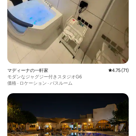
マディーナの一軒家
レビュー71件
4.75 (71)
モダンなジャグジー付きスタジオG6
価格
·
ロケーション
·
バスルーム