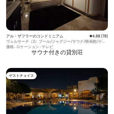
アル・ザフラーのコンドミニアム
レビュー78件
4.88 (78)
ヴェルサーチ（2）プール/ジャグジー/サウナ/映画館/ゲー
ムルーム
価格
·
ロケーション
·
テレビ
サウナ付きの貸別荘
ゲストチョイス
ゲストチョイス