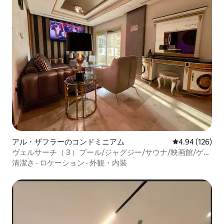
アル・ザフラーのコンドミニアム
レビュー126件
4.94 (126)
ヴェルサーチ（ 3 ）プール/ジャグジー/サウナ/映画館/ゲー
ムルーム
清潔さ
·
ロケーション
·
外観・内装