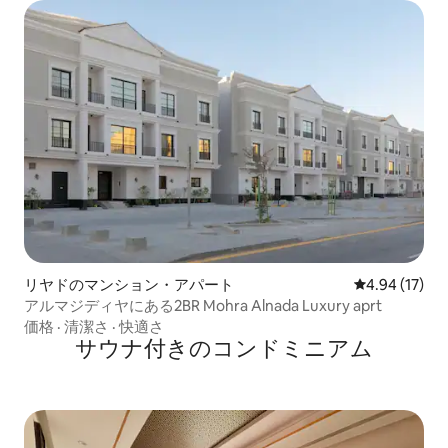
リヤドのマンション・アパート
レビュー17件
4.94 (17)
アルマジディヤにある2BR Mohra Alnada Luxury aprt
価格
·
清潔さ
·
快適さ
サウナ付きのコンドミニアム