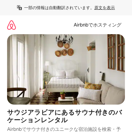
コ
一部の情報は自動翻訳されています。
原文を表示
ン
テ
ン
Airbnbでホスティング
ツ
に
ス
キ
ッ
プ
サウジアラビアにあるサウナ付きのバ
ケーションレンタル
Airbnbでサウナ付きのユニークな宿泊施設を検索・予