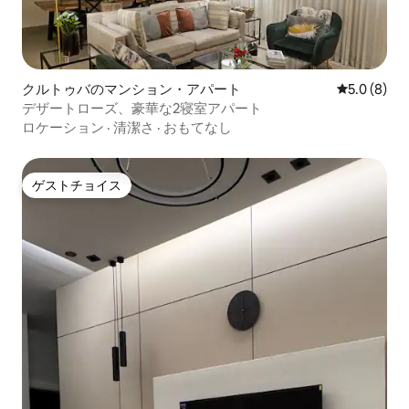
クルトゥバのマンション・アパート
レビュー8
5.0 (8)
デザートローズ、豪華な2寝室アパート
ロケーション
·
清潔さ
·
おもてなし
ゲストチョイス
ゲストチョイス