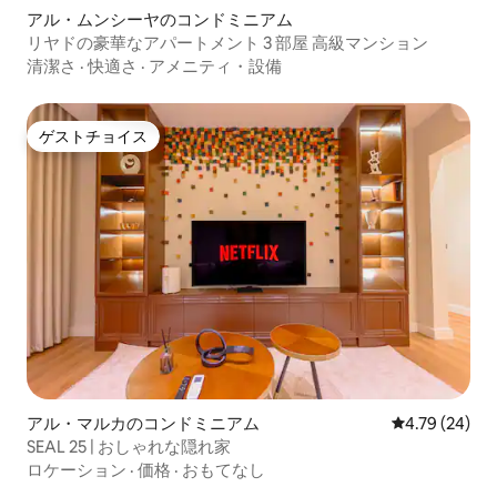
アル・ムンシーヤのコンドミニアム
リヤドの豪華なアパートメント 3 部屋 高級マンション
清潔さ
·
快適さ
·
アメニティ・設備
ゲストチョイス
ゲストチョイス
アル・マルカのコンドミニアム
レビュー24件
4.79 (24)
SEAL 25 | おしゃれな隠れ家
ロケーション
·
価格
·
おもてなし