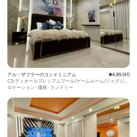
アル・ザフラーのコンドミニアム
レビュー41件
4.85 (41)
C3-ディオールプレミアムプール/ゲームルーム/ジャグジ
ー/サウナ/テレビ58
ロケーション
·
価格
·
ランドリー