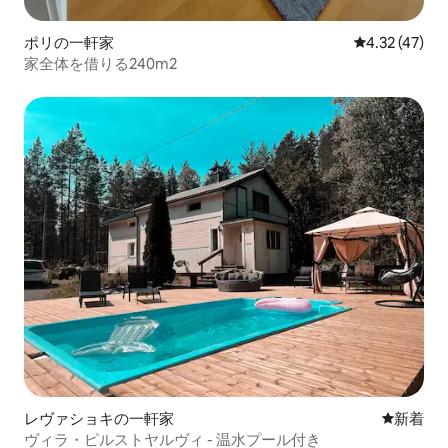
ポリの一軒家
レビュー47件
4.32 (47)
家全体を借りる240m2
レヴァショキの一軒家
新しい宿
新着
ヴィラ・ピルストヤルヴィ - 温水プール付き