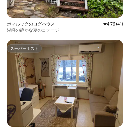
ポマルックのログハウス
レビュー41件
4.76 (41)
湖畔の静かな夏のコテージ
スーパーホスト
スーパーホスト