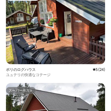
ポリのログハウス
レビュー2
5 (24)
ユュテリの快適なコテージ
スーパーホスト
スーパーホスト