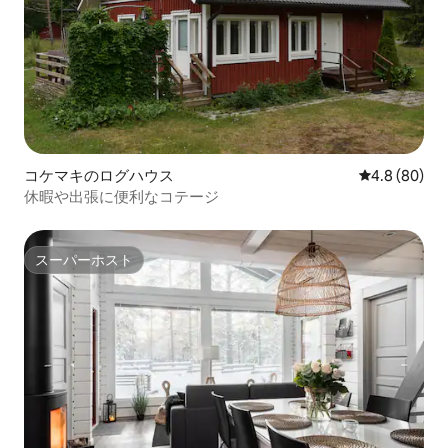
コケマキのログハウス
レビュー80
4.8 (80)
休暇や出張に便利なコテージ
スーパーホスト
スーパーホスト