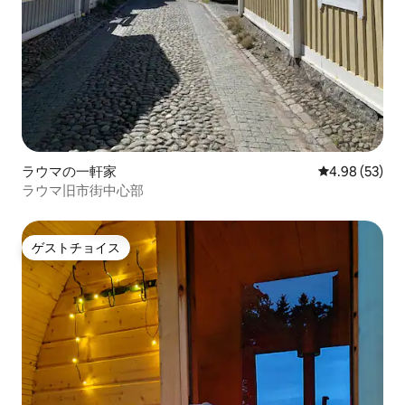
ラウマの一軒家
レビュー53件
4.98 (53)
ラウマ旧市街中心部
ゲストチョイス
ゲストチョイス