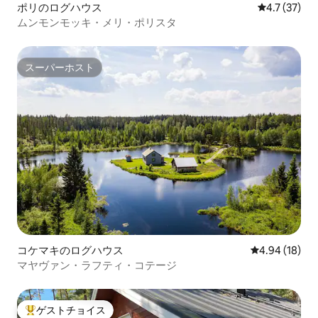
ポリのログハウス
レビュー37
4.7 (37)
ムンモンモッキ・メリ・ポリスタ
スーパーホスト
スーパーホスト
コケマキのログハウス
レビュー18件
4.94 (18)
マヤヴァン・ラフティ・コテージ
ゲストチョイス
大好評のゲストチョイスです。