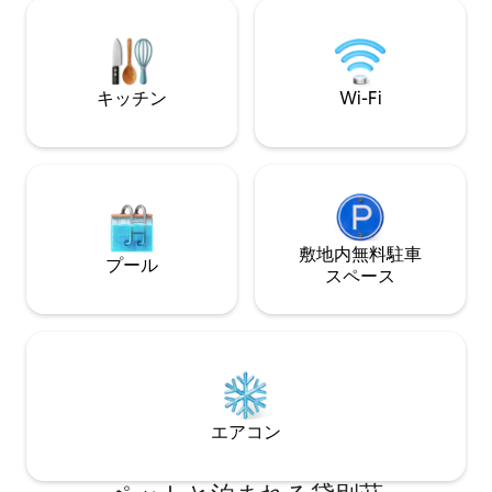
け布団カバー、枕
ずに持ってきてく
月8日、Elobileet
キッチン
Wi-Fi
敷地内無料駐⁠車
プール
ス⁠ペ⁠ー⁠ス
エアコン