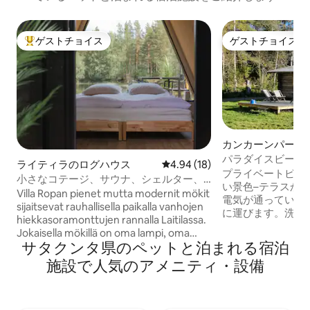
ゲストチョイス
ゲストチョイス
大好評のゲストチョイスです。
ゲストチョイス
カンカーンパーの
パラダイスビーチ
ライティラのログハウス
レビュー18件、5つ星中4.94
4.94 (18)
ヴィ・カンカーン
プライベートビー
小さなコテージ、サウナ、シェルター、
い景色–テラスか
専用の池。コテージ2
Villa Ropan pienet mutta modernit mökit
電気が通っていま
sijaitsevat rauhallisella paikalla vanhojen
に運びます。洗濯水は湖
hiekkasoramonttujen rannalla Laitilassa.
泳、ボート漕ぎに
Jokaisella mökillä on oma lampi, oma
ぎやバーベキューに最適
サタクンタ県のペットと泊まれる宿泊
ranta, puusauna, laavu, puucee ja iso
末、またはそれ以
terassi. Mökeiltä ei ole näköyhteyttä
施設で人気のアメニティ・設備
ください。ここで
toisiin mökkeihin, joten täällä saa nauttia
生活が忘れられます。 ワイ
luonnonrauhasta täysin omassa
Meggalaan 4
rauhassa.
村には、村の店、郵