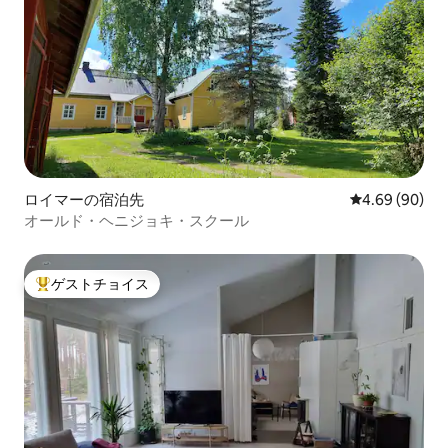
ロイマーの宿泊先
レビュー90件
4.69 (90)
オールド・ヘニジョキ・スクール
ゲストチョイス
大好評のゲストチョイスです。