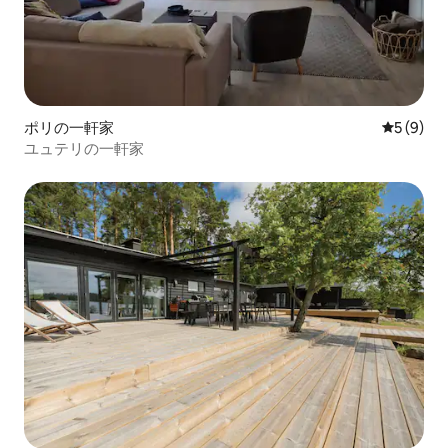
ポリの一軒家
レビュー
5 (9)
ユュテリの一軒家