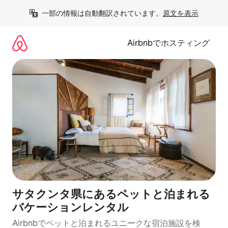
コ
一部の情報は自動翻訳されています。
原文を表示
ン
テ
ン
Airbnbでホスティング
ツ
に
ス
キ
ッ
プ
サタクンタ県にあるペットと泊まれる
バケーションレンタル
Airbnbでペットと泊まれるユニークな宿泊施設を検