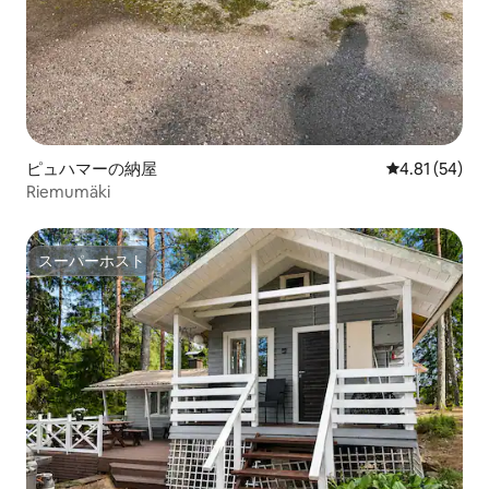
ピュハマーの納屋
レビュー54件
4.81 (54)
Riemumäki
スーパーホスト
スーパーホスト