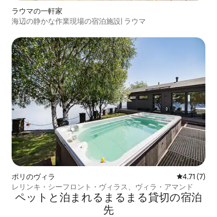
ラウマの一軒家
海辺の静かな作業現場の宿泊施設| ラウマ
ポリのヴィラ
レビュー7件
4.71 (7)
レリンキ・シーフロント・ヴィラス、ヴィラ・アマンド
ペットと泊まれるまるまる貸切の宿泊
先