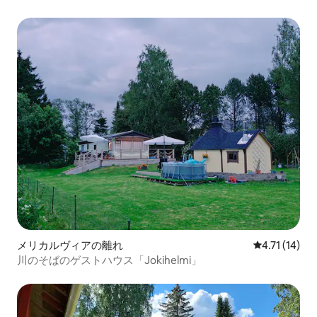
メリカルヴィアの離れ
レビュー14件
4.71 (14)
川のそばのゲストハウス「Jokihelmi」