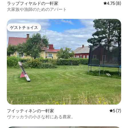
ラップフィヤルドの一軒家
レビュー8件
4.75 (8)
大家族や漁師のためのアパート
ゲストチョイス
ゲストチョイス
フイッティネンの一軒家
レビュー
5 (7)
ヴァッカラの小さな村にある農家。