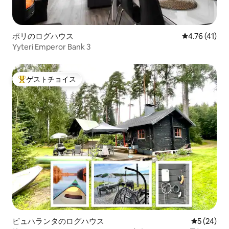
ポリのログハウス
レビュー41件
4.76 (41)
Yyteri Emperor Bank 3
ゲストチョイス
大好評のゲストチョイスです。
ピュハランタのログハウス
レビュー2
5 (24)