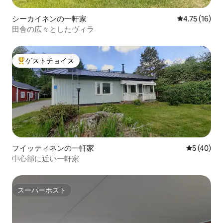
シーカイネンの一軒家
レビュー16件
4.75 (16)
田舎の広々としたヴィラ
ゲストチョイス
大好評のゲストチョイスです。
フイッティネンの一軒家
レビュー4
5 (40)
中心部に近い一軒家
スーパーホスト
スーパーホスト