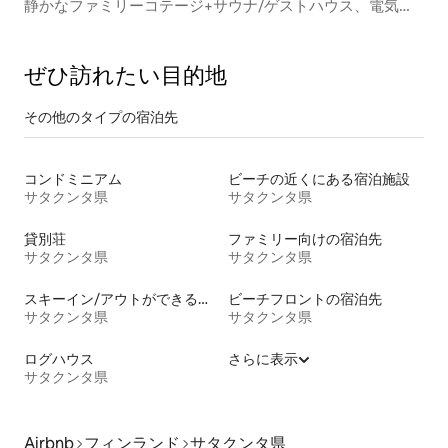
静かなファミリーコテージ+サウナ/ゲストハウス、電気自
動車充電
ぜひ訪⁠れ⁠た⁠い目⁠的⁠地
その他のタ⁠イ⁠プ⁠の宿⁠泊⁠先
コンドミニアム
ビーチの近くにある宿泊施設
サタクンタ県
サタクンタ県
貸別荘
ファミリー向けの宿泊先
サタクンタ県
サタクンタ県
スキーイン/アウトができる宿泊先
ビーチフロントの宿泊先
サタクンタ県
サタクンタ県
ログハウス
さらに表示
サタクンタ県
Airbnb
フィンランド
サタクンタ県