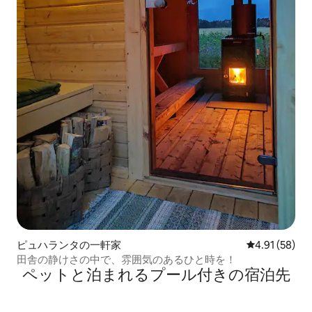
ピュハランタの一軒家
レビュー58件
4.91 (58)
田舎の静けさの中で、雰囲気のあるひと時を！
ペットと泊まれるプール付きの宿泊先