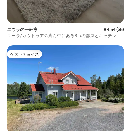
エウラの一軒家
レビュー35件
4.54 (35)
ユーラ/カウトゥアの真ん中にある3つの部屋とキッチン
ゲストチョイス
ゲストチョイス