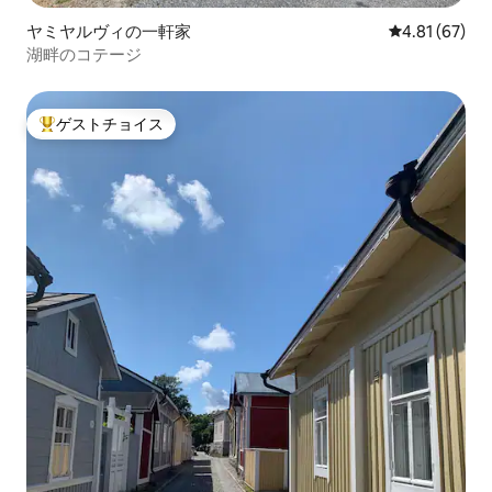
ヤミヤルヴィの一軒家
レビュー67件
4.81 (67)
湖畔のコテージ
ゲストチョイス
大好評のゲストチョイスです。