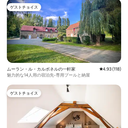
ゲストチョイス
ゲストチョイス
ムーラン・ル・カルボネルの一軒家
レビュー118件
4.93 (118)
魅力的な14人用の宿泊先-専用プールと納屋
ゲストチョイス
ゲストチョイス