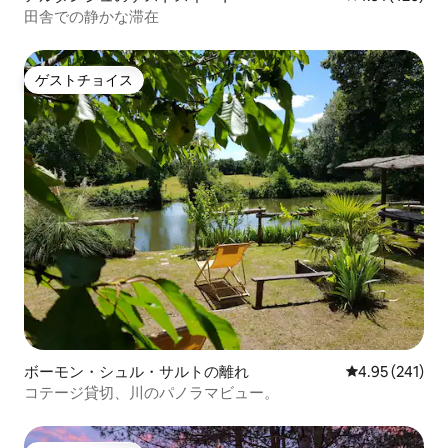
田舎での静かな滞在
ゲストチョイス
ゲストチョイス
ボーモン・シュル・サルトの離れ
レビュー241件
4.95 (241)
コテージ貸切、川のパノラマビュー。