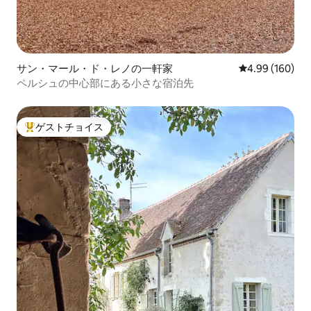
サン・マール・ド・レノの一軒家
レビュー160件
4.99 (160)
ペルシュの中心部にある小さな宿泊先
ゲストチョイス
大好評のゲストチョイスです。