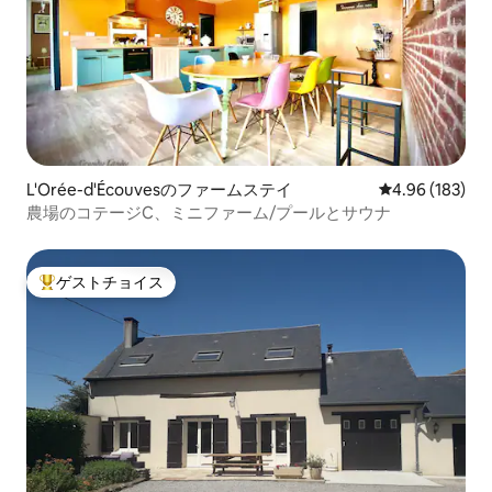
L'Orée-d'Écouvesのファームステイ
レビュー183件
4.96 (183)
農場のコテージC、ミニファーム/プールとサウナ
ゲストチョイス
大好評のゲストチョイスです。