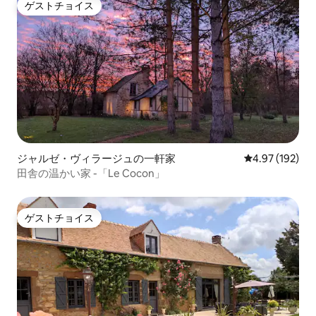
ゲストチョイス
ゲストチョイス
ジャルゼ・ヴィラージュの一軒家
レビュー192件
4.97 (192)
田舎の温かい家 -「Le Cocon」
ゲストチョイス
ゲストチョイス