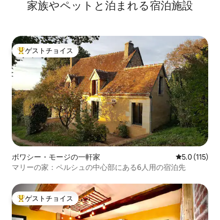
家族やペットと泊まれる宿泊施設
所
ゲストチョイス
大好評のゲストチョイスです。
ボワシー・モージの一軒家
レビュー115
5.0 (115)
マリーの家：ペルシュの中心部にある6人用の宿泊先
ゲストチョイス
大好評のゲストチョイスです。