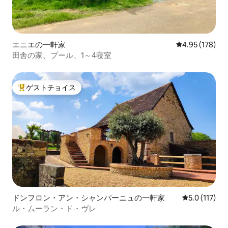
エニエの一軒家
レビュー178件
4.95 (178)
田舎の家、プール、1～4寝室
ゲストチョイス
大好評のゲストチョイスです。
ドンフロン・アン・シャンパーニュの一軒家
レビュー117
5.0 (117)
ル・ムーラン・ド・ヴレ