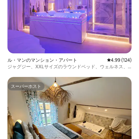
ル・マンのマンション・アパート
レビュー124件
4.99 (124)
ジャグジー、XXLサイズのラウンドベッド、ウェルネス、
ロマンス、庭
スーパーホスト
スーパーホスト