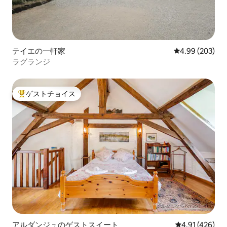
テイエの一軒家
レビュー203件
4.99 (203)
ラグランジ
ゲストチョイス
大好評のゲストチョイスです。
アルダンジュのゲストスイート
レビュー426件
4.91 (426)