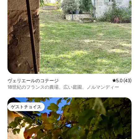
ヴェリエールのコテージ
レビュー43
5.0 (43)
18世紀のフランスの農場、広い庭園、ノルマンディー
ゲストチョイス
ゲストチョイス