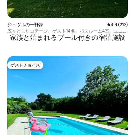
ジェヴルの一軒家
レビュー213
4.9 (213)
広々としたコテージ、ゲスト14名、バスルーム4室。ユニー
家族と泊まれるプール付きの宿泊施設
クな景色、ゲーム
ゲストチョイス
ゲストチョイス