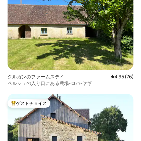
クルガンのファームステイ
レビュー76件
4.95 (76)
ペルシュの入り口にある農場•ロバ•ヤギ
ゲストチョイス
大好評のゲストチョイスです。