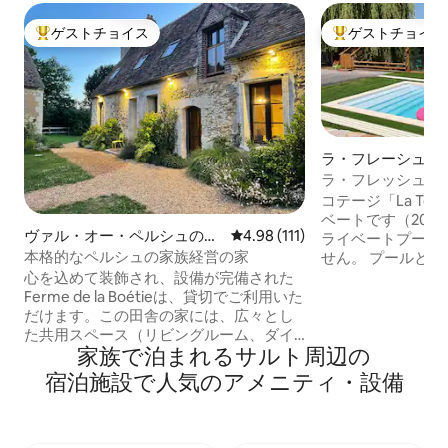
ゲストチョイス
ゲストチョイス
大好評のゲストチョイスです。
大好評のゲストチ
ラ・フレーシュの
ラ・フレッシュ動物園
Terrasse du Loir
コテージ「La Terra
ベートです（202
ヴァル・オー・ペルシュのコ
レビュー111件、5つ星中4.98
4.98 (111)
ライベートプール
テージ
本格的なペルシュの家族経営の家
せん。 プールと伸縮式カバーは2022年に
設置され、プール
心を込めて装飾され、設備が完備された
ています。 2026年：3月27日から11月1日
Ferme de la Boétieは、貸切でご利用いた
まで温水プール。 2
だけます。この田舎の家には、広々とし
11月1日まで温水プール。 ル
た共用スペース（リビングルーム、ダイ
家⁠族⁠で泊⁠ま⁠れ⁠るサルト周⁠辺⁠の
見渡せる115m2の
ニングルーム、テレビルーム）、寝室4
なテラス。動物園か
室、バスルーム3室があります。屋外で
宿⁠泊⁠施⁠設⁠で人⁠気⁠のア⁠メ⁠ニ⁠テ⁠ィ・設⁠備
の収容人数は12
は、庭園と牧草地をお楽しみください。
はソファベッドがあ
ペルシュ地域自然公園の中心部に位置
名）。
し、お好みに応じてさまざまなアクティ