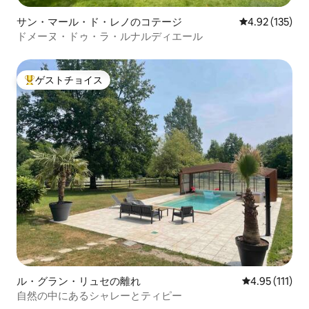
サン・マール・ド・レノのコテージ
レビュー135件
4.92 (135)
ドメーヌ・ドゥ・ラ・ルナルディエール
ゲストチョイス
大好評のゲストチョイスです。
ル・グラン・リュセの離れ
レビュー111
4.95 (111)
自然の中にあるシャレーとティピー