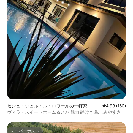
セシュ・シュル・ル・ロワールの一軒家
レビュー150件
4.99 (150)
ヴィラ・スイートホーム＆スパ 魅力 静けさ 親しみやすさ
スーパーホスト