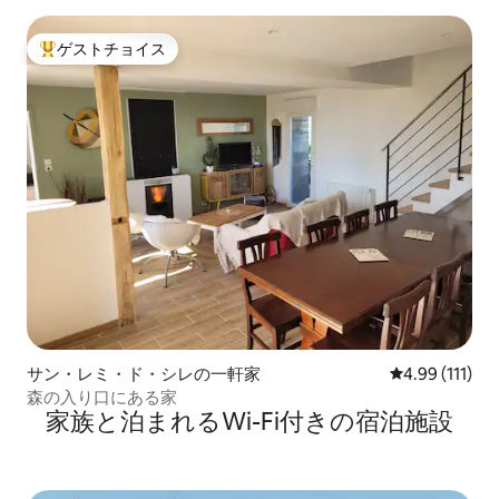
ゲストチョイス
大好評のゲストチョイスです。
サン・レミ・ド・シレの一軒家
レビュー111
4.99 (111)
森の入り口にある家
家族と泊まれるWi-Fi付きの宿泊施設