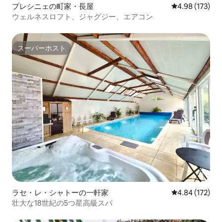
プレシニェの町家・長屋
レビュー173件
4.98 (173)
ウェルネスロフト、ジャグジー、エアコン
スーパーホスト
スーパーホスト
ラセ・レ・シャトーの一軒家
レビュー172件
4.84 (172)
壮大な18世紀の5つ星高級スパ