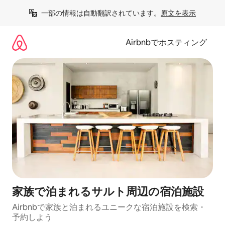
コ
一部の情報は自動翻訳されています。
原文を表示
ン
テ
ン
Airbnbでホスティング
ツ
に
ス
キ
ッ
プ
家族で泊まれるサルト周辺の宿泊施設
Airbnbで家族と泊まれるユニークな宿泊施設を検索・
予約しよう