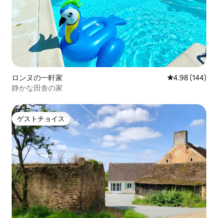
ロンヌの一軒家
レビュー144件
4.98 (144)
静かな田舎の家
ゲストチョイス
ゲストチョイス