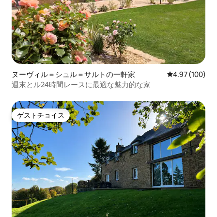
ヌーヴィル＝シュル＝サルトの一軒家
レビュー100件
4.97 (100)
週末とル24時間レースに最適な魅力的な家
ゲストチョイス
ゲストチョイス