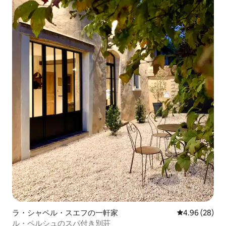
ラ・シャペル・スエフの一軒家
レビュー28件
4.96 (28)
ル・ペルシュのスパ付き別荘