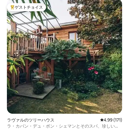
ゲストチョイス
大好評のゲストチョイスです。
ラヴァルのツリーハウス
レビュー171件
4.99 (171)
ラ・カバン・デュ・ボン・シェマンとそのスパ、珍しい場