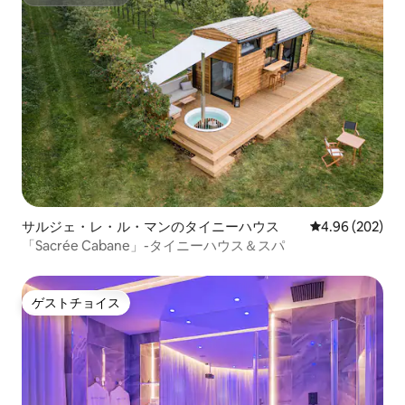
スーパーホスト
サルジェ・レ・ル・マンのタイニーハウス
レビュー202件
4.96 (202)
「Sacrée Cabane」-タイニーハウス＆スパ
ゲストチョイス
ゲストチョイス