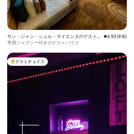
サン・ジャン・シュル・マイエンヌのゲスト
レビュー416件
4.93 (416)
スイート
専用ジャグジー付きのゲストハウス
ゲストチョイス
大好評のゲストチョイスです。