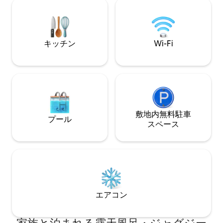
ビティ（グルメ、骨董品市、ハイキン
グ、スポーツ、スパなど）をお楽しみい
ただけます。 収容人数：大人9名、子供1
名、乳幼児3名（ご要望に応じてエキスト
ラベッド1台とベビーベッド3台をご用意
キッチン
Wi-Fi
いたします）。
敷地内無料駐⁠車
プール
ス⁠ペ⁠ー⁠ス
エアコン