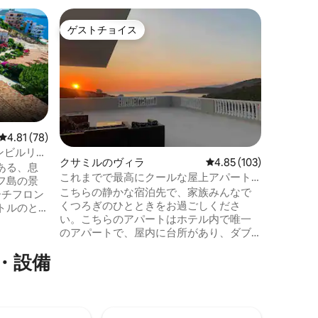
サランダ
ゲストチョイス
ゲスト
ゲストチョイス
ゲスト
Villa
付きのヴ
サランダ
ィラへよ
ップル、
この広々
イバシー
専用のキ
おり、最
レビュー78件、5つ星中4.81つ星の平均評価
4.81 (78)
ます。 イオニア海の景色を一望できる屋
ンビルリゾ
上テラス
クサミルのヴィラ
レビュー103件、5つ星
4.85 (103)
ある、息
ラックスで
これまでで最高にクールな屋上アパート
フ島の景
ラは、静
です！
こちらの静かな宿泊先で、家族みんなで
ーチフロン
し、ビー
くつろぎのひとときをお過ごしくださ
トルのと
す。 注記 リビングルームはありません。
い。こちらのアパートはホテル内で唯一
フルバスル
パーティ
のアパートで、屋内に台所があり、ダブ
専用の有
ルサイズのソファベッド1台とダブルサイ
タリア産
・設備
ズのベッド1台が備えられており、3人家族
チン、
に最適です！眺望は素晴らしく、特にサ
レビ、新しい
ンセットが素敵なので、私たちはホテル
数メート
のこのエリアが大好きです。 このお部屋
イバーイ
専用の広い専用ベランダには、新品の高
ット内のラ