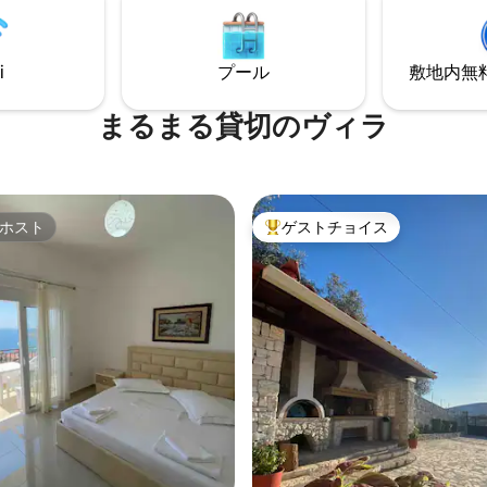
素晴らしいロケーションにあり
ンドリー、ハウスキーピングが
ここではただ宿泊するだけではあ
す。プール、スパ、ビーチパラ
 まるで自宅のような居心地で
アクセス（追加料金）。
i
プール
敷地内無料駐
すぐご予約ください。素晴らしい
お楽しみいただけます！
まるまる貸切のヴィラ
ホスト
ゲストチョイス
ホスト
大好評のゲストチョイスです。
中4.7つ星の平均評価