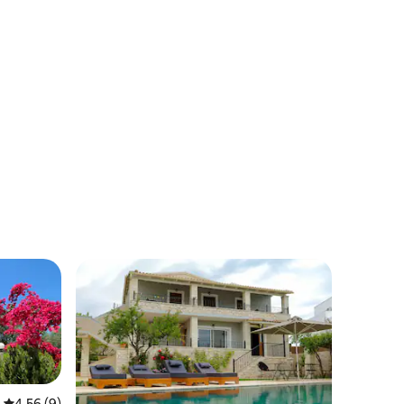
レビュー9件、5つ星中4.56つ星の平均評価
4.56 (9)