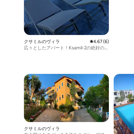
クサミルのヴィラ
レビュー6件、5つ星中
4.67 (6)
広々としたアパート！Ksamil-2の絶好のロ
ケーション
クサミルのヴィラ