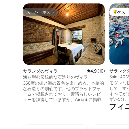
スーパーホスト
ゲス
スーパーホスト
大好評の
サランダ
サランダのヴィラ
レビュー10件、5つ星
4.9 (10)
Saint 
海を望む伝統的な石造りのヴィラ
街の暮ら
モダンな
360度の街と海の景色を楽しめる、本格的
して、す
な石造りの別荘です。他のプラットフォ
すべてが
ームで掲載されており、素晴らしいレビ
ずか5分、
ューを獲得していますが、Airbnbに掲載
フィ
分。 探
されたのはごく最近のことです。 街の喧
リビング
騒から離れた、果樹園に囲まれた静かな
スルームと
場所にあり、遊歩道、公共ビーチ、レス
ターネッ
トラン、ショップまで徒歩5分です。サラ
ミアムアメニ
ンダの歴史地区の中心部に位置し、内装