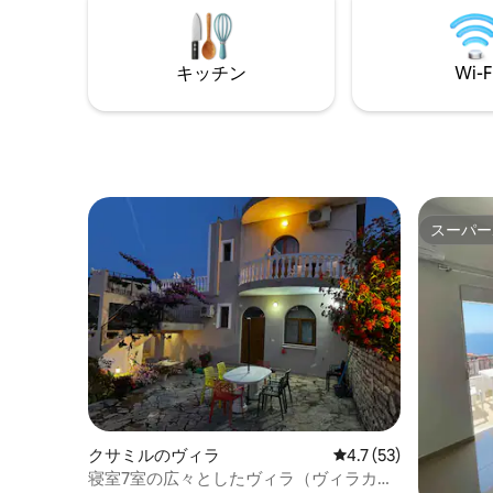
すべて、
はアルバニアの伝統的なライフスタイル
ます。 
を反映しています。エアコン付きの寝室4
りません
室、フルバスルーム2室、ダイニングルー
キッチン
Wi-F
す。 今
ム、ラウンジルーム、キッチン、駐車ス
ご滞在を
ペース1台分。喫煙、ペットは禁止です。
最低7泊からご予約いただけます。
スーパー
スーパー
クサミルのヴィラ
レビュー53件、5つ星
4.7 (53)
寝室7室の広々としたヴィラ（ヴィラカッ