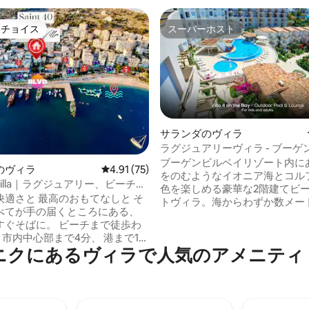
トチョイス
スーパーホスト
ゲストチョイスです。
スーパーホスト
サランダのヴィラ
ラグジュアリーヴィラ - ブーゲ
ート
ブーゲンビルベイリゾート内に
のヴィラ
レビュー75件、5つ星中4.91つ星の平均評価
4.91 (75)
中4.9つ星の平均評価
をのむようなイオニア海とコル
40 Villa｜ラグジュアリー、ビーチと
色を楽しめる豪華な2階建てビ
しまで5分
快適さと 最高のおもてなしと そ
トヴィラ。海からわずか数メー
べてが手の届くところにある、
ころにあり、2ベッドルーム、
すぐそばに。 ビーチまで徒歩わ
ーム、広いテラスが特徴です。
 市内中心部まで4分、 港まで10
料駐車場、全館に設置されたイ
ニクにあるヴィラで人気のアメニティ
索に最適な拠点です！ 広々とした
花崗岩の床、デザイナーズキッ
エリアでリラックス モダンなバ
Netflix付きの55インチ4Kテ
豪華なベッド 300 Mbpsのイン
家具が含まれています。海から
トを備えています 55以上のプレ
ルのところにあり、無料のファ
ティ 3つのSaint 40 Suitesは
ンターネット（Wi-Fi）、ユニ