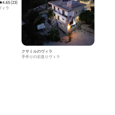
レビュー23件、5つ星中4.65つ星の平均評価
4.65 (23)
ヴィラ
クサミルのヴィラ
手作りの石造りヴィラ