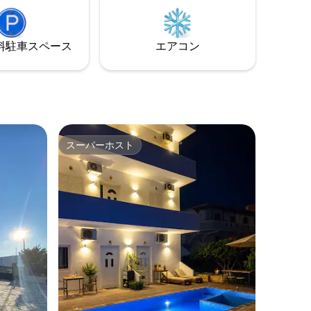
級ジャグジーが備えられ、素晴らしい海
ありま
が一望できます。完全なプライバシーを
ソルへの
確保してリラックスするのに最適で、サ
⁠車ス⁠ペ⁠ー⁠ス
エアコン
ンベッドも備えられているため、最高の
休暇体験ができます。
スーパーホスト
スーパーホスト