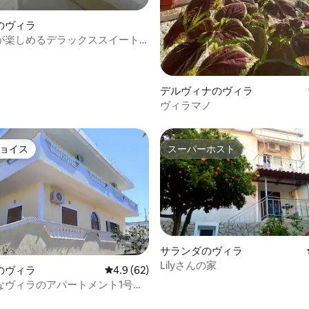
のヴィラ
が楽しめるデラックススイート
デルヴィナのヴィラ
ヴィラマノ
ョイス
スーパーホスト
ョイス
スーパーホスト
サランダのヴィラ
Lilyさんの家
のヴィラ
レビュー62件、5つ星中4.9つ星の平均評価
4.9 (62)
なヴィラのアパートメント1号室