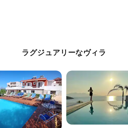
4.67つ星の平均評価
ラグジュアリーなヴィラ