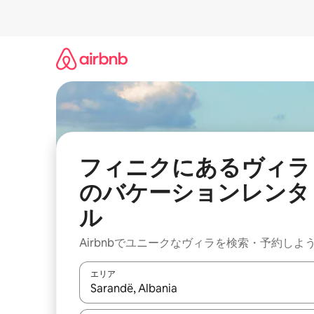
コ
ン
テ
ン
ツ
に
ス
キ
ッ
プ
フィニクにあるヴィラ
のバケーションレンタ
ル
Airbnbでユニークなヴィラを検索・予約しよ
エリア
検索結果が表示されたら、上下の矢印キーを使っ