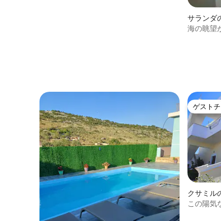
パ）
サランダ
海の眺望
（1）
ゲストチ
ゲストチ
クサミル
この陽気
🙂