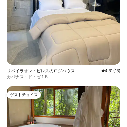
リベイラオン・ピレスのログハウス
レビュー13件
4.31 (13)
カバナス・ド・ゼ 1-B
ゲストチョイス
ゲストチョイス