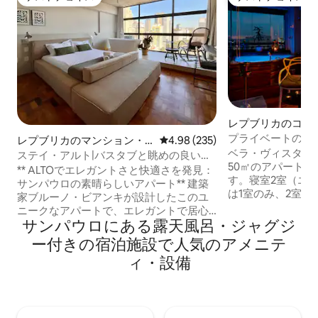
ゲストチョイス
ゲストチョイス
レプブリカのコン
ム
プライベートのジ
レプブリカのマンション・
レビュー235件、5つ星中4.98
4.98 (235)
晴らしい街の眺め！Me
ベラ・ヴィスタに
アパート
ステイ・アルト|バスタブと眺めの良い豪
50㎡のアパート。
華なワンルーム
** ALTOでエレガントさと快適さを発見：
す。寝室2室（エ
サンパウロの素晴らしいアパート** 建築
は1室のみ、2室
家ブルーノ・ビアンキが設計したこのユ
ルサイズのソファ
ニークなアパートで、エレガントで居心
ィスとして使用で
サンパウロにある露天風呂・ジャグジ
地の良い芸術的な雰囲気に浸りましょ
室。すべての窓か
う。 サンパウロのダウンタウンで最も高
ー付きの宿泊施設で人気のアメニテ
えるので、仕事や
く、ラテンアメリカでも最大級のビルで
ィ・設備
所です。バルコニ
あるミランテ・ド・ヴァーレにあり、素
ットチューブは、
晴らしい街の景色と比類のないホスティ
最適な場所です。
ング体験を楽しむことができます。 **ア
て街で最高の景色
パートについて：** **洗練されたデザイ
プル、プロフェッ