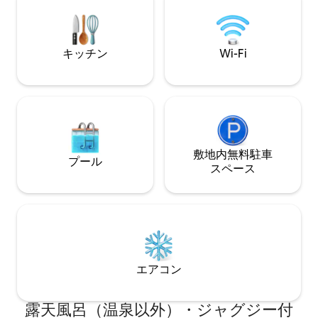
ン：**建物の建築の独自の要素を強調す
なファミリーに最
る素材を使用し、上部のスラブを露出さ
せて、建築に使用された技術を明らかに
しています。当時のオリジナルの寄木細
キッチン
Wi-Fi
工の床は、愛情を込めて修復されてお
り、建物の歴史を保ちながら、ヴィンテ
ージな魅力を醸し出しています。 **高級
家具と装飾：**セルジオ・ロドリゲス、
アトス・ブルカン、マイケル・トネット
などの20世紀の重要な名前の作品と、新
しいアーティストの現代的な作品の完璧
な組み合わせを探索してください。細部
敷地内無料駐⁠車
プール
にまでこだわったユニークな環境が、イ
ス⁠ペ⁠ー⁠ス
ンスピレーションを刺激します。 **完全
な設備：** 快適で思い出に残る滞在に必
要なものがすべて揃ったアパートの利便
性をお楽しみください。 **最高のロケー
ション：**サンパウロの中心部にあり、
主要な文化イベントや音楽フェスティバ
ルの会場であるVale do Anhangabaúに面
エアコン
した、街の最高の景色を眺めながら滞在
できます。 **完璧なモビリティ：**最寄
りの地下鉄駅までわずか200メートルで、
露天風呂（温泉以外）・ジャグジー付
市内全体にすばやく簡単にアクセスでき