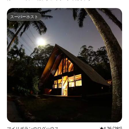
スーパーホスト
スーパーホスト
マイリポランのログハウス
レビュー281件
4.76 (281)