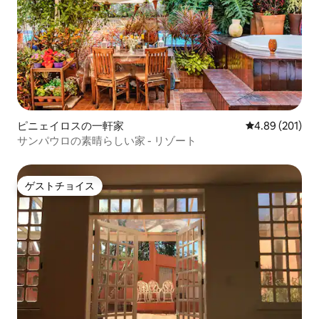
よう努めています。 今すぐご予約を。サ
ンパウロで忘れられないひとときをお過
ごしください！
ピニェイロスの一軒家
レビュー201件
4.89 (201)
サンパウロの素晴らしい家 - リゾート
ゲストチョイス
ゲストチョイス