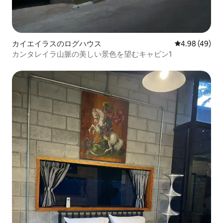
カイエイラスのログハウス
レビュー49件
4.98 (49)
カンタレイラ山脈の美しい景色を望むキャビン1