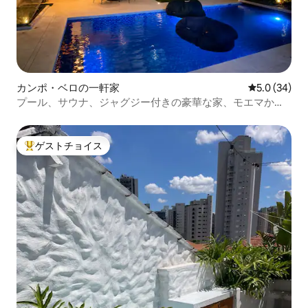
カンポ・ベロの一軒家
レビュー34
5.0 (34)
プール、サウナ、ジャグジー付きの豪華な家、モエマから2
マイル
ゲストチョイス
大好評のゲストチョイスです。