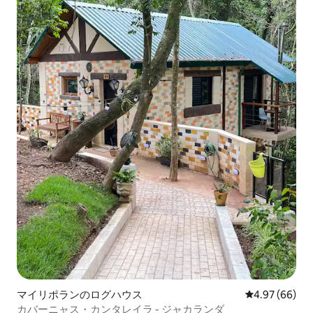
マイリポランのログハウス
レビュー66件
4.97 (66)
カバーニャス・カンタレイラ - ジャカランダ