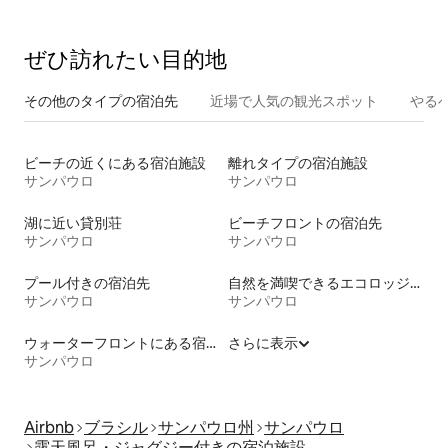
ぜひ訪⁠れ⁠た⁠い目⁠的⁠地
その他のタ⁠イ⁠プ⁠の宿⁠泊⁠先
近場で人気の観光スポット
やる
ビーチの近くにある宿泊施設
離れタイプの宿泊施設
サンパウロ
サンパウロ
湖に近い貸別荘
ビーチフロントの宿泊先
サンパウロ
サンパウロ
プール付きの宿泊先
自然を満喫できるエコロッジの宿泊施設
サンパウロ
サンパウロ
ウォーターフロントにある宿泊施設
さらに表示
サンパウロ
Airbnb
ブラシル
サンパウロ州
サンパウロ
露天風呂・ジャグジー付きの宿泊施設