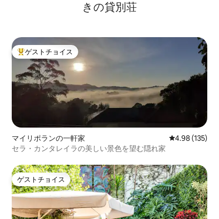
ます。お車でお越しの方は、建物の隣に2
きの貸別荘
つの駐車場があります。 **観光スポット
がすぐそば：**サンパ・スカイと同じ建
物内にあり、サンパウロの主要な観光ス
ポットまでわずか数分でアクセスできま
す。サンタ・イフィジェニア高架橋、象
ゲストチョイス
大好評のゲストチョイスです。
徴的なファロル・サンタンデール（アル
ティーノ・アランテス）、マルティネ
リ・ビルディング、ロックギャラリー、
サン・ベント修道院、イタリア・テラ
ス、ライト・ショッピングモール、パウ
リスタ通りなどがあります。 ** Mirante
do Vale ：象徴的な建物以上のもの** ** 24
時間セキュリティ：** 24時間コンシェル
ジュサービスと完全なセキュリティシス
マイリポランの一軒家
レビュー135件
4.98 (135)
テムにより、安心してご滞在をお楽しみ
セラ・カンタレイラの美しい景色を望む隠れ家
いただけます。 **アメニティ・設備：**
建物内には、滞在中のニーズに対応する
ために終日営業のランドリーなど、ショ
ゲストチョイス
ップを備えたギャラリーがあります。 **
ゲストチョイス
卓越したサービス：**このワンルームマ
ンションを管理するホストは、優れたサ
ービスを最優先し、ゲストのウェルビー
イングを確保し、驚きの体験を提供する