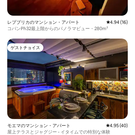
レプブリカのマンション・アパート
レビュー16件
4.94 (16)
コパンPh32最上階からのパノラマビュー・280m²
ゲストチョイス
ゲストチョイス
モエマのマンション・アパート
レビュー40件
4.95 (40)
屋上テラスとジャグジー - イタイムでの特別な体験