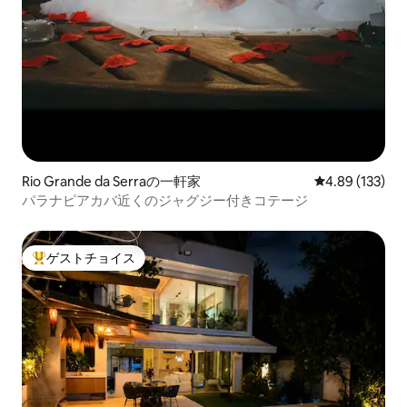
Rio Grande da Serraの一軒家
レビュー133件
4.89 (133)
パラナピアカバ近くのジャグジー付きコテージ
ゲストチョイス
大好評のゲストチョイスです。