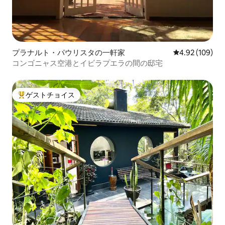
プラナルト・パウリスタの一軒家
レビュー109件
4.92 (109)
コンゴニャス空港とイビラプエラの間の邸宅
ゲストチョイス
大好評のゲストチョイスです。