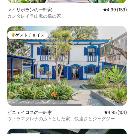
マイリポランの一軒家
レビュー159件
4.99 (159)
カンタレイラ山脈の橋の家
ゲストチョイス
大好評のゲストチョイスです。
ピニェイロスの一軒家
レビュー101件
4.95 (101)
ヴィラマダレナの広々とした家、快適さとジャグジー