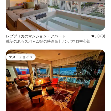
レプブリカのマンション・アパート
レビュー8
5.0 (8)
眺望のあるスパ + 23階の映画館 | サンパウロ中心部
ゲストチョイス
ゲストチョイス