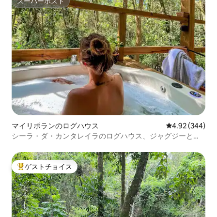
スーパーホスト
スーパーホスト
マイリポランのログハウス
レビュー344件
4.92 (344)
シーラ・ダ・カンタレイラのログハウス、ジャグジーと暖
炉付き
ゲストチョイス
大好評のゲストチョイスです。