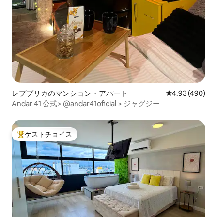
レプブリカのマンション・アパート
レビュー490件
4.93 (490)
Andar 41 公式> @andar41oficial > ジャグジー
ゲストチョイス
大好評のゲストチョイスです。