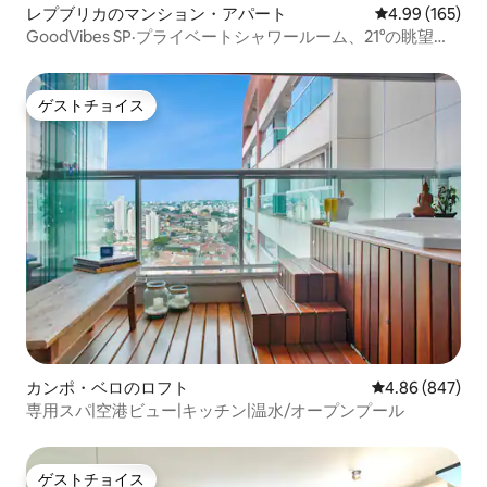
レプブリカのマンション・アパート
レビュー165件
4.99 (165)
GoodVibes SP·プライベートシャワールーム、21°の眺望、
Starlink
ゲストチョイス
ゲストチョイス
カンポ・ベロのロフト
レビュー847件
4.86 (847)
専用スパ|空港ビュー|キッチン|温水/オープンプール
ゲストチョイス