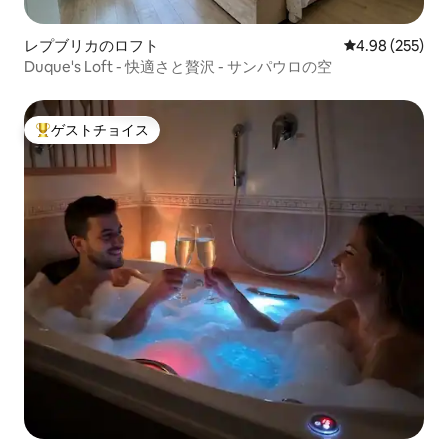
レプブリカのロフト
レビュー255件
4.98 (255)
Duque's Loft - 快適さと贅沢 - サンパウロの空
ゲストチョイス
大好評のゲストチョイスです。