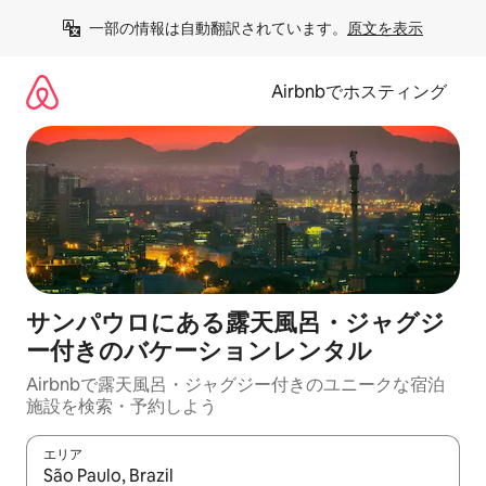
コ
一部の情報は自動翻訳されています。
原文を表示
ン
テ
ン
Airbnbでホスティング
ツ
に
ス
キ
ッ
プ
サンパウロにある露天風呂・ジャグジ
ー付きのバケーションレンタル
Airbnbで露天風呂・ジャグジー付きのユニークな宿泊
施設を検索・予約しよう
エリア
検索結果が表示されたら、上下の矢印キーを使って移動するか、