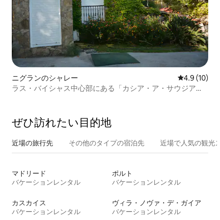
ニグランのシャレー
レビュー10
4.9 (10)
ラス・バイシャス中心部にある「カシア・ア・サウジア
デ」。
ぜひ訪⁠れ⁠た⁠い目⁠的⁠地
近場の旅行先
その他のタ⁠イ⁠プ⁠の宿⁠泊⁠先
近場で人気の観光
マドリード
ポルト
バケーションレンタル
バケーションレンタル
カスカイス
ヴィラ・ノヴァ・デ・ガイア
バケーションレンタル
バケーションレンタル