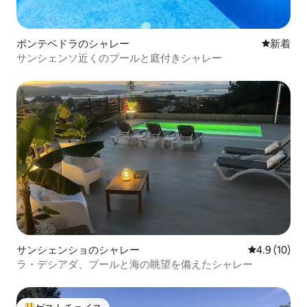
ポンテベドラのシャレー
新しい宿
新着
サンシェンソ近くのプールと庭付きシャレー
サンシェンショのシャレー
レビュー10
4.9 (10)
ラ・デシアダ、プールと海の眺望を備えたシャレー