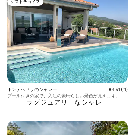
ゲストチョイス
ゲストチョイス
ポンテベドラのシャレー
レビュー11件
4.91 (11)
プール付きの家で、入江の素晴らしい景色が見えます。
ラグジュアリーなシャレー