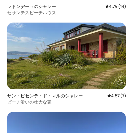
レドンデーラのシャレー
レビュー14件
4.79 (14)
セサンテスビーチハウス
サン・ビセンテ・ド・マルのシャレー
レビュー7件
4.57 (7)
ビーチ沿いの壮大な家