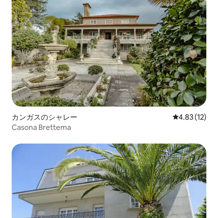
カンガスのシャレー
レビュー12件
4.83 (12)
Casona Brettema