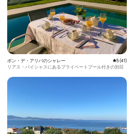
ボン・デ・アリバのシャレー
レビュー4
5 (41)
リアス・バイシャスにあるプライベートプール付きの別荘