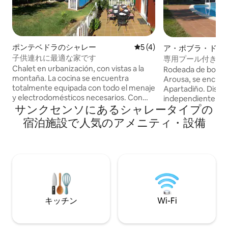
ポンテベドラのシャレー
レビュー4件、5つ星中5つ
5 (4)
ア・ポブラ・ド・
のシャレー
子供連れに最適な家です
専用プール付きの
Chalet en urbanización, con vistas a la
Rodeada de bonitas
montaña. La cocina se encuentra
Arousa, se encuent
totalmente equipada con todo el menaje
Apartadiño. Dispo
y electrodomésticos necesarios. Con
independiente con
サンクセンソにあるシャレータイプの
jardín privado, de 850m2, cerrado
piedra con piscina
alrededor de la casa, en el que se
temporada, perfec
宿泊施設で人気のアメニティ・設備
encuentran: parque infantil, barbacoa;
fogón de leña que
piscina de uso exclusivo de la casa
muy cálidos en in
(11x5m) y cierre con llave. Ropa de cama
con barbacoa y mob
y baño incluida. Al retirar y volver a
disfrutar todo el
publicar, solo aparecen 2 reseñas. He
venir con tu masc
puesto 2 fotos de alguna, para que no
haya duda respecto a la calidad
キッチン
Wi-Fi