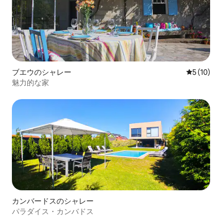
ブエウのシャレー
レビュー1
5 (10)
魅力的な家
カンバードスのシャレー
パラダイス・カンバドス