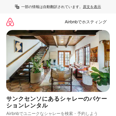
コ
一部の情報は自動翻訳されています。
原文を表示
ン
テ
ン
Airbnbでホスティング
ツ
に
ス
キ
ッ
プ
サンクセンソにあるシャレーのバケー
ションレンタル
Airbnbでユニークなシャレーを検索・予約しよう