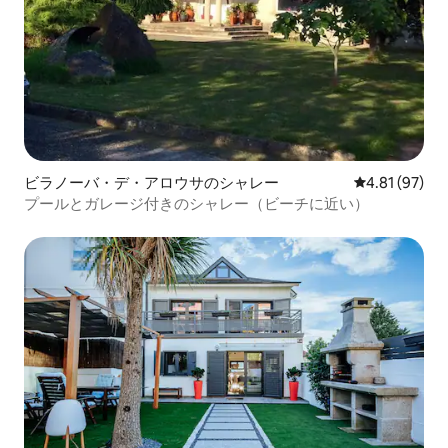
ビラノーバ・デ・アロウサのシャレー
レビュー97件
4.81 (97)
プールとガレージ付きのシャレー（ビーチに近い）