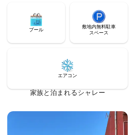
敷地内無料駐⁠車
プール
ス⁠ペ⁠ー⁠ス
エアコン
家族と泊まれるシャレー