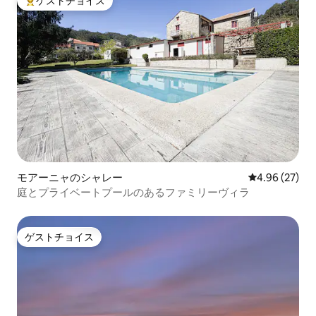
ゲストチョイス
大好評のゲストチョイスです。
モアーニャのシャレー
レビュー27件
4.96 (27)
庭とプライベートプールのあるファミリーヴィラ
ゲストチョイス
ゲストチョイス