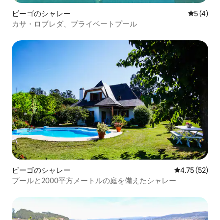
ビーゴのシャレー
レビュー
5 (4)
カサ・ロブレダ、プライベートプール
ビーゴのシャレー
レビュー52件
4.75 (52)
プールと2000平方メートルの庭を備えたシャレー