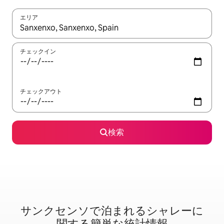
エリア
検索結果が表示されたら、上下の矢印キーを使って移動するか、
チェックイン
チェックアウト
検索
サンクセンソで泊⁠ま⁠れ⁠るシ⁠ャ⁠レ⁠ー⁠に
関⁠す⁠る簡⁠単⁠な統⁠計⁠情⁠報