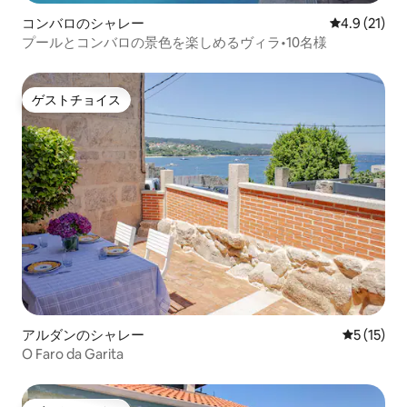
コンバロのシャレー
レビュー21
4.9 (21)
プールとコンバロの景色を楽しめるヴィラ•10名様
ゲストチョイス
ゲストチョイス
アルダンのシャレー
レビュー1
5 (15)
O Faro da Garita