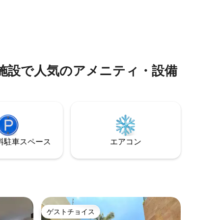
専用テラスをお楽しみください。リラッ
3つのベッ
クスしたり、特別な時間を過ごしたりす
設備の整っ
るのに最適です。スタイリッシュな滞在
スペー
と地元の体験を求めるカップルや少人数
グルー
のグループに最適です。 どこへでも徒歩
ク、緑
で行け、街を体験し、地元の人々のよう
、周辺の
にケレタロを楽しみましょう。
だけま
泊まれる宿泊施設で人気のアメニティ・設備
⁠車ス⁠ペ⁠ー⁠ス
エアコン
ゲストチョイス
ゲストチョイス