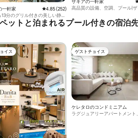
ザキアの一軒家
高品質の設備、空調、プール|ザ
中4.85つ星の平均評価
の一軒家
レビュー252件、5つ星中4.85つ星の平均評価
4.85 (252)
から13分のグリル付きの美しい静か
ペットと泊まれるプール付きの宿泊
ョイス
ゲストチョイス
ョイス
ゲストチョイス
ケレタロのコンドミニアム
ラグジュアリーアパートメント
中4.86つ星の平均評価
ル、パデルテニス | La Vista