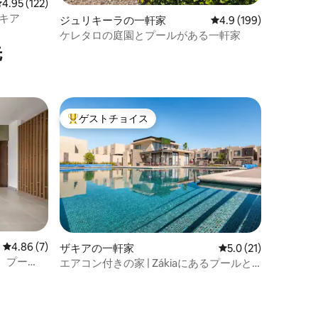
レビュー122件、5つ星中4.95つ星の平均評価
4.95 (122)
キア
ジュリキーラの一軒家
レビュー199件、5つ
4.9 (199)
ケレタロの庭園とプールがある一軒家
先
ゲストチョイス
大好評のゲストチョイスです。
レビュー7件、5つ星中4.86つ星の平均評価
4.86 (7)
ザキアの一軒家
レビュー21件、5つ
5.0 (21)
、プー
エアコン付きの家 | Zákiaにあるプールと
緑地