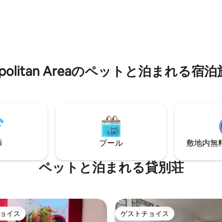
楽しみください。 EV充電
なデザインの1階建ての家です。
4.93つ星の平均評価
ラーパネル、赤レンガの断熱構
ドルーム、2つのバスルーム、
ています。完璧なSPC床。最高の
たキッチン、洗濯機、ガレージ
B、広場、学校（Thomas
ス、リビングルーム、ダイニン
son/Cumbres）から徒歩圏内。滞
ム、裏庭、クローゼット、デス
続性、節約、そして完全な快適
地、広場、スーパーマーケット
しみください！
食べ物など、きっとご満足いた
ro Metropolitan Areaのペットと
す。
i
プール
敷地内無料駐
ペットと泊まれる貸別荘
ョイス
ゲストチョイス
ョイス
ゲストチョイス