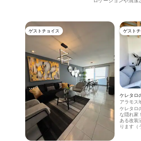
ロケーションや清潔
ゲストチョイス
ゲストチ
ゲストチョイス
ゲストチ
ケレタロ
アラモス
具、バー
ケレタロ
な隠れ家
ある改装
ります（
用バスル
す）。子