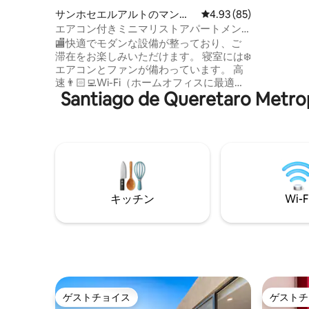
たテラスをお
サンホセエルアルトのマンシ
レビュー85件、5つ星中
4.93 (85)
器、ソー
ョン・アパート
エアコン付きミニマリストアパートメン
造を備え
ト | 請求書発行
🏬快適でモダンな設備が整っており、ご
立地：HE
滞在をお楽しみいただけます。 寝室には❄️
Jeffer
エアコンとファンが備わっています。 高
在中の接
速👨🏻‍💻Wi-Fi（ホームオフィスに最適）
さをお楽
Santiago de Quereta
無料の専用駐車スペース🚘2台分。 24時間
365日👮🏻‍♂️セキュリティガード。 調理🍽️器
具がすべて揃っています Oxxoとフラク内
のコート フレイ・フニペロ・セラ（高速
道路）に🛣️位置しています アナワック、
テレトン、IMSS病院、ジバタ、ザキア、
レフュージオまで10分。 アンテア、パセ
オ・クエロ、アップタウン、ラ・コメ
キッチン
Wi-F
ル、HEB、ウォルマート、レストランから
10分。
ゲストチョイス
ゲストチ
ゲストチョイス
ゲストチ