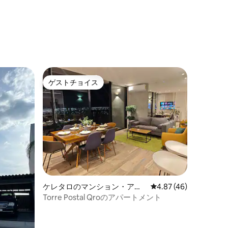
ゲストチョイス
ゲストチョイス
ケレタロのマンション・アパ
レビュー46件、5つ星
4.87 (46)
ート
Torre Postal Qroのアパートメント