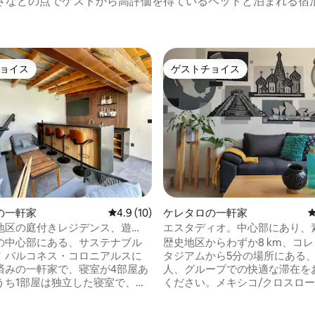
さなどの点でゲストから高評価を得ているペットと泊まれる宿
ョイス
ゲストチョイス
ョイス
ゲストチョイス
の一軒家
レビュー10件、5つ星中4.9つ星の平均評価
4.9 (10)
ケレタロの一軒家
地区の庭付きレジデンス、遊
エスタディオ。中心部にあり、
いデザイン、Wi-Fi、Netflix
の中心部にある、サステナブル
歴史地区からわずか8 km、コ
！バルコネス・コロニアルスに
タジアムから5分の場所にある
済みの一軒家で、寝室が4部屋あ
人、グループでの快適な滞在を
うち1部屋は独立した寝室で、専
ください。メキシコ/クロスロ
ーム付きで、ゲストに最適で
ターミナルにつながる、町の主
供用遊具とモダンなバーを備え
りに接続された、ユニークでオ