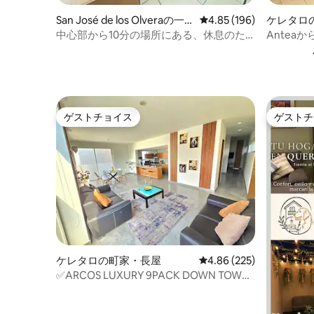
San José de los Olveraの一
レビュー196件、5つ星
4.85 (196)
ケレタロ
軒家
中心部から10分の場所にある、休息のた
Antea
めのプライベートな家
な家
ゲストチョイス
ゲストチ
ゲストチョイス
ゲストチ
ケレタロの町家・長屋
レビュー225件、5つ星
4.86 (225)
✅ARCOS LUXURY 9PACK DOWN TOWN
HOUSE SUPのロケーション