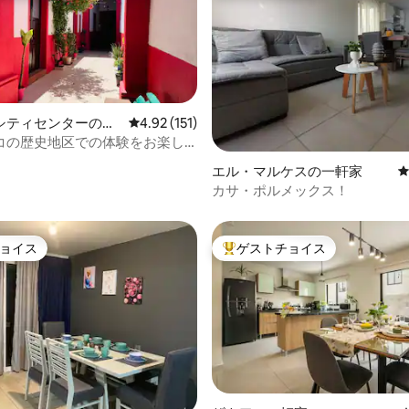
シティセンターの一
レビュー151件、5つ星中4.92つ星の平均評価
4.92 (151)
コの歴史地区での体験をお楽し
中4.79つ星の平均評価
い。
エル・マルケスの一軒家
カサ・ポルメックス！
ョイス
ゲストチョイス
ョイス
大好評のゲストチョイスです。