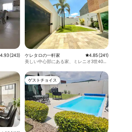
レビュー243件、5つ星中4.93つ星の平均評価
4.93 (243)
ケレタロの一軒家
レビュー241件、5つ星
4.85 (241)
美しい中心部にある家、ミレニオ3世400
メートル
ゲストチョイス
ゲストチョイス