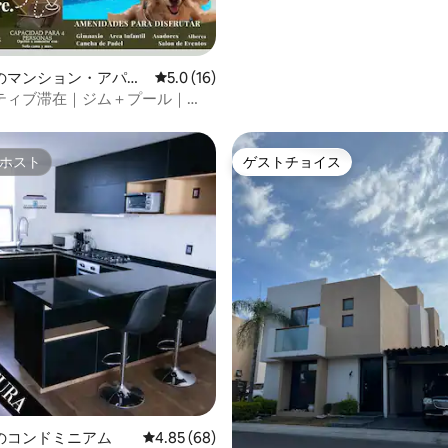
のマンション・アパー
レビュー16件、5つ星中5.0つ星の平均評価
5.0 (16)
ティブ滞在｜ジム＋プール｜
エアコン
ホスト
ゲストチョイス
ホスト
ゲストチョイス
4.95つ星の平均評価
のコンドミニアム
レビュー68件、5つ星中4.85つ星の平均評価
4.85 (68)