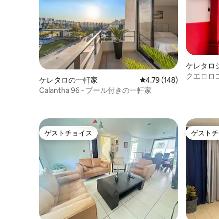
ケレタロ
軒家
クエロロ
ケレタロの一軒家
レビュー148件、5つ星
4.79 (148)
みくださ
Calantha 96 - プール付きの一軒家
ゲストチョイス
ゲストチ
ゲストチョイス
ゲストチ