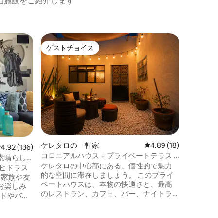
泊施設をご紹介します
ジュリキ
ゲストチョイス
ゲス
ゲストチョイス
大好評
カサ・パ
適さ、庭
このユニ
で忘れら
ファシリ
最高のロ
ーズハウ
みください。 *サン・ミゲ
ンデから
20分。 *
から5分
ケレタロの一軒家
レビュー18件、5つ星
4.89 (18)
レビュー136件、5つ星中4.92つ星の平均評価
4.92 (136)
ール、大学
コロニアルハウス + プライベートテラス |
タロとサ
素晴らし
セントロ QRO
ケレタロの中心部にある、個性的で魅力
訪れるチ
レヒドラス
的な空間に滞在しましょう。 このプライ
、家族や友
ベートハウスは、本物の快適さと、最高
お楽しみ
のレストラン、カフェ、バー、ナイトラ
ードやバス
イフに近い最高のロケーションを兼ね備
要な大通
えています。 バーベキューグリル付きの
リジナル