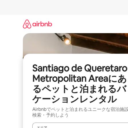
コ
ン
テ
ン
ツ
に
ス
キ
ッ
プ
Santiago de Queretaro
Metropolitan Areaにあ
るペットと泊まれるバ
ケーションレンタル
Airbnbでペットと泊まれるユニークな宿泊施
検索・予約しよう
エリア