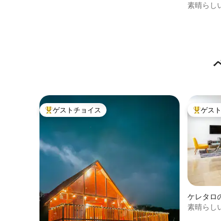
素晴らし
デュプレ
ゲストチョイス
ゲス
大好評のゲストチョイスです。
大好評の
ケレタロ
ート
素晴らし