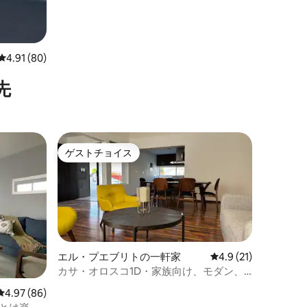
レビュー80件、5つ星中4.91つ星の平均評価
4.91 (80)
先
ゲストチョイス
ゲストチョイス
エル・プエブリトの一軒家
レビュー21件、5つ
4.9 (21)
カサ・オロスコ1D・家族向け、モダン、
ホームオフィス
レビュー86件、5つ星中4.97つ星の平均評価
4.97 (86)