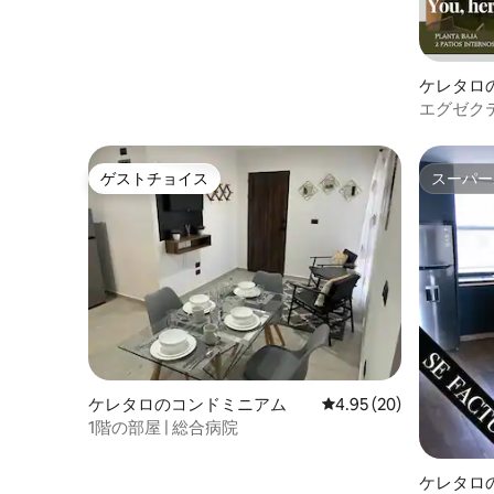
ケレタロ
ト
エグゼク
E103＋
ゲストチョイス
スーパー
ゲストチョイス
スーパー
ケレタロのコンドミニアム
レビュー20件、5つ星中
4.95 (20)
1階の部屋 | 総合病院
ケレタロ