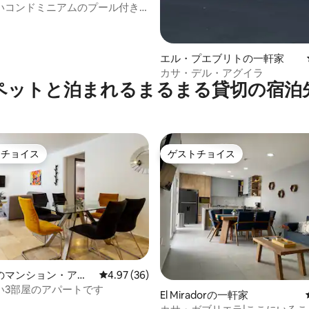
いコンドミニアムのプール付き
ックス
エル・プエブリトの一軒家
カサ・デル・アグイラ
ペットと泊まれるまるまる貸切の宿泊
トチョイス
ゲストチョイス
ゲストチョイスです。
ゲストチョイス
のマンション・アパ
レビュー36件、5つ星中4.97つ星の平均評価
4.97 (36)
い3部屋のアパートです
El Miradorの一軒家