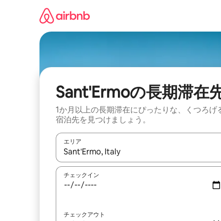
コ
ン
テ
ン
ツ
に
ス
キ
ッ
Sant'Ermoの長期滞在
プ
1か月以上の長期滞在にぴったりな、くつろげ
宿泊先を見つけましょう。
エリア
検索結果が表示されたら、上下の矢印キーを使っ
チェックイン
チェックアウト