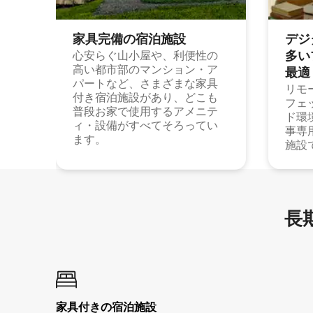
家具完備の宿⁠泊⁠施⁠設
デジ
多⁠いプ
心安らぐ山小屋や、利便性の
高い都市部のマンション・ア
最⁠適
パートなど、さまざまな家具
リモ
付き宿泊施設があり、どこも
フェ
普段お家で使用するアメニテ
ド環
ィ・設備がすべてそろってい
事専
ます。
施設
長期
家具付き⁠の宿⁠泊⁠施⁠設