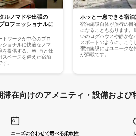
タルノマドや出⁠張⁠の
ホッと一⁠息⁠で⁠き⁠る宿⁠泊
⁠ロ⁠フ⁠ェ⁠ッ⁠シ⁠ョ⁠ナ⁠ル⁠に
宿泊施設自体が旅行の目
になることもあります。
いのログハウスや静かな
ートワークが中心のプロ
スボートのように、こう
ッショナルに快適なノマ
宿泊施設にはユニークな
境を提供する、Wi-Fiと仕
が満載です。
用スペースを備えた宿泊
です。
滞在向け⁠のア⁠メ⁠ニ⁠テ⁠ィ⁠・設⁠備⁠および
ニーズに合わせて選べる柔軟性