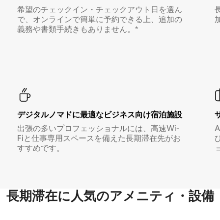
希望のチェックイン・チェックアウト日を選ん
で、オンラインで簡単に予約できる上、追加の
義務や書類手続きもありません。*
デジタルノマド⁠に最⁠適⁠なビ⁠ジ⁠ネ⁠ス⁠向⁠け宿⁠泊⁠施⁠設
出張の多いプロフェッショナルには、高速Wi-
Fiと仕事専用スペースを備えた長期滞在先がお
すすめです。
長期滞在に人気のアメニティ・設備