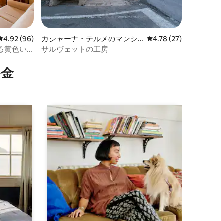
レビュー96件、5つ星中4.92つ星の平均評価
4.92 (96)
カシャーナ・テルメのマンシ
レビュー27件、5つ星
4.78 (27)
ョン・アパート
る黄色い
サルヴェットの工房
⁠金