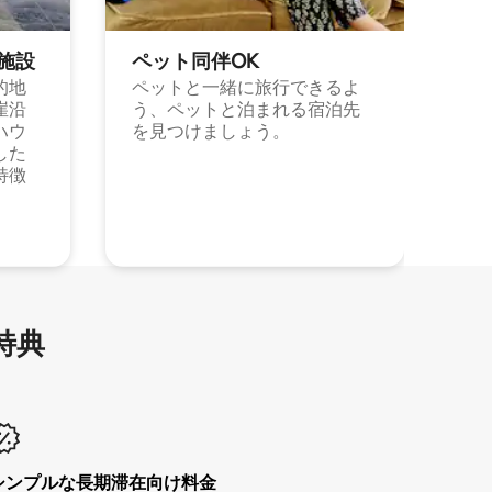
施⁠設
ペット同⁠伴OK
的地
ペットと一緒に旅行できるよ
崖沿
う、ペットと泊まれる宿泊先
ハウ
を見つけましょう。
した
特徴
特⁠典
シンプルな長期滞在向け料金