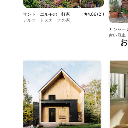
サント・エルモの一軒家
レビュー21件、5つ星中
4.86 (21)
アルマ・トスカーナの家
カシャー
アム
古い風車
お