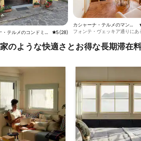
4.86つ星の平均評価
カシャーナ・テルメのマンシ
ョン・アパート
フォンテ・ヴェッキア通りにあ
ナ・テルメのコンドミニ
レビュー28件、5つ星中5つ星の平均評価
5 (28)
コテージ
家のような快⁠適⁠さ⁠とお⁠得⁠な長⁠期⁠滞⁠在料