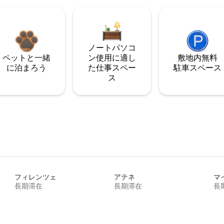
ノートパソコ
ペットと一緒
ン使用に適し
敷地内無料
に泊まろう
た仕事スペー
駐⁠車ス⁠ペ⁠ー⁠ス
ス
フィレンツェ
アテネ
マ
長期滞在
長期滞在
長