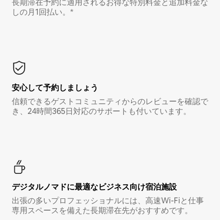
長期滞在予約に適用されるお得な特別料金と追加料金な
しの月1回払い。*
安心して予約しましょう
信頼できるゲストコミュニティからのレビューを確認で
き、24時間365日対応のサポートも付いています。
デジタルノマド⁠に最⁠適⁠なビ⁠ジ⁠ネ⁠ス⁠向⁠け宿⁠泊⁠施⁠設
出張の多いプロフェッショナルには、高速Wi-Fiと仕事
専用スペースを備えた長期滞在先がおすすめです。