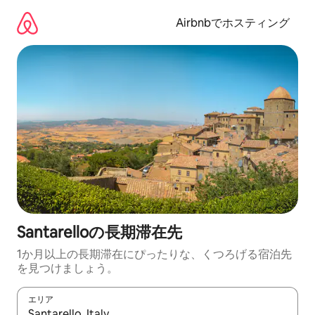
コ
ン
Airbnbでホスティング
テ
ン
ツ
に
ス
キ
ッ
プ
Santarelloの長期滞在先
1か月以上の長期滞在にぴったりな、くつろげる宿泊先
を見つけましょう。
エリア
検索結果が表示されたら、上下の矢印キーを使って移動するか、