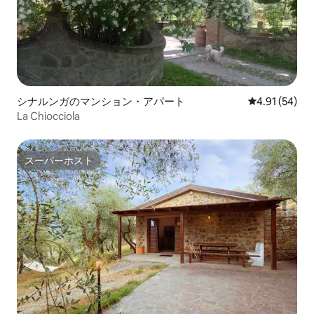
シナルンガのマンション・アパート
レビュー54件
4.91 (54)
La Chiocciola
スーパーホスト
スーパーホスト