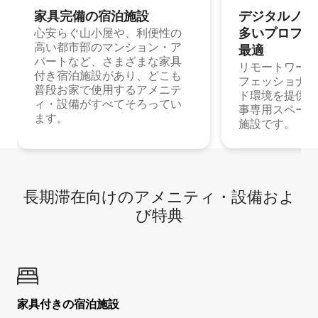
家具完備の宿⁠泊⁠施⁠設
デジタルノマド
多⁠いプ⁠ロ⁠フ⁠ェ⁠
心安らぐ山小屋や、利便性の
高い都市部のマンション・ア
最⁠適
パートなど、さまざまな家具
リモートワーク
付き宿泊施設があり、どこも
フェッショナル
普段お家で使用するアメニテ
ド環境を提供する
ィ・設備がすべてそろってい
事専用スペース
ます。
施設です。
長期滞在向け⁠のア⁠メ⁠ニ⁠テ⁠ィ⁠・設⁠備⁠およ
び特⁠典
家具付き⁠の宿⁠泊⁠施⁠設