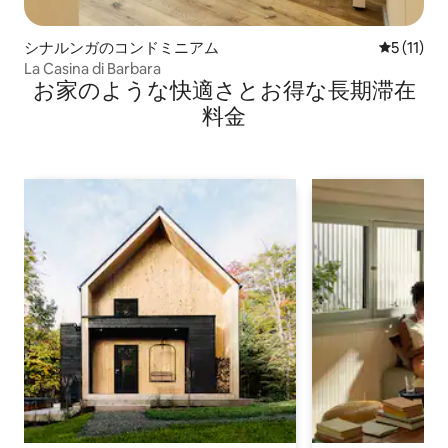
シナルンガのコンドミニアム
レビュー1
5 (11)
La Casina di Barbara
お家のような快⁠適⁠さ⁠とお⁠得⁠な長⁠期⁠滞⁠在
料⁠金