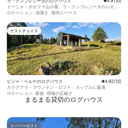
ラ・クンブレシータのログハウス
レビュー10
4.9 (10)
ドーニャ・ホセファ山小屋。ラ・クンブレシータのレオノ
ール
ロケーション
·
清潔さ
·
屋内スペース
ゲストチョイス
ゲストチョイス
ビジャ・ベルナのログハウス
レビュー12件
4.92 (12)
カラグアラ・マウンテン・ロフト：カップルに最適
ロケーション
·
家族
·
情報の正確さ
まるまる貸切のログハウス
スーパーホスト