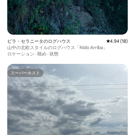
ビラ・セラニータのログハウス
レビュー18件
4.94 (18)
山中の北欧スタイルのログハウス「Nido Arriba」
ロケーション
·
眺め
·
状態
スーパーホスト
スーパーホスト