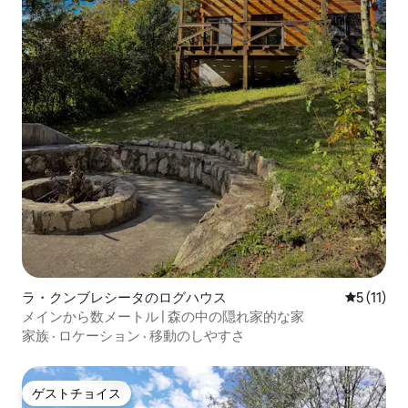
ラ・クンブレシータのログハウス
レビュー1
5 (11)
メインから数メートル | 森の中の隠れ家的な家
家族
·
ロケーション
·
移動のしやすさ
ゲストチョイス
ゲストチョイス