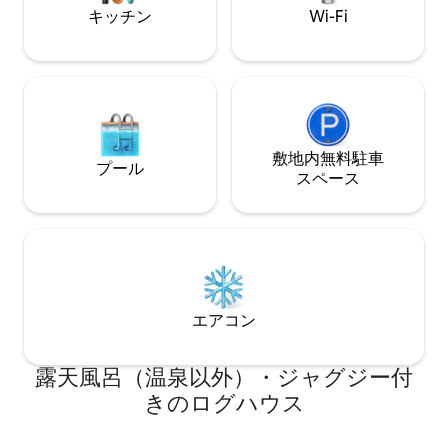
キッチン
Wi-Fi
敷地内無料駐⁠車
プール
ス⁠ペ⁠ー⁠ス
エアコン
露天風呂（温泉以外）・ジャグジー付
きのログハウス