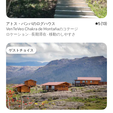
アトス・パンパのログハウス
レビュー1
5 (13)
VenTeVeo Chakra de Montañaのコテージ
ロケーション
·
長期滞在
·
移動のしやすさ
ゲストチョイス
ゲストチョイス