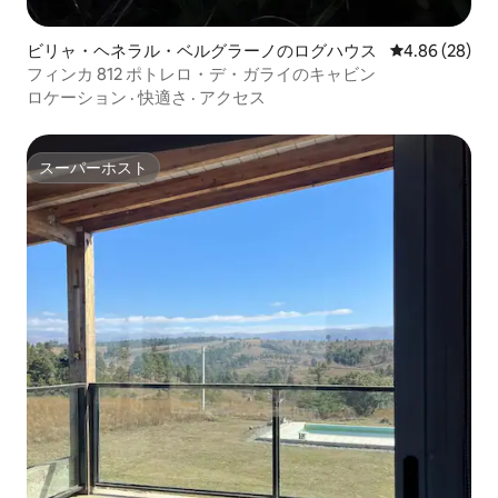
ビリャ・ヘネラル・ベルグラーノのログハウス
レビュー28件
4.86 (28)
フィンカ 812 ポトレロ・デ・ガライのキャビン
ロケーション
·
快適さ
·
アクセス
スーパーホスト
スーパーホスト