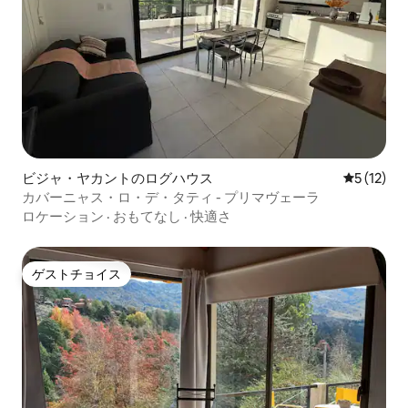
ビジャ・ヤカントのログハウス
レビュー1
5 (12)
カバーニャス・ロ・デ・タティ - プリマヴェーラ
ロケーション
·
おもてなし
·
快適さ
ゲストチョイス
ゲストチョイス