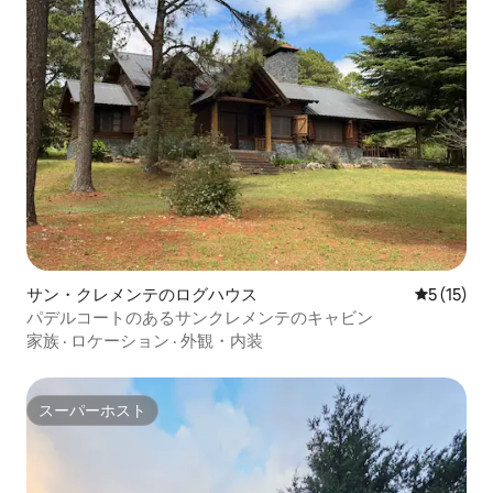
サン・クレメンテのログハウス
レビュー1
5 (15)
パデルコートのあるサンクレメンテのキャビン
家族
·
ロケーション
·
外観・内装
スーパーホスト
スーパーホスト