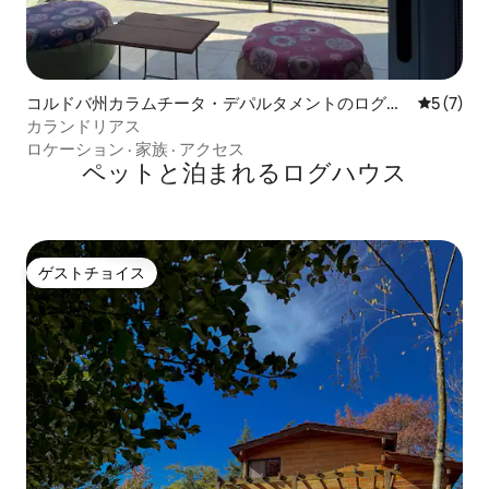
コルドバ州カラムチータ・デパルタメントのログハ
レビュー
5 (7)
ウス
カランドリアス
ロケーション
·
家族
·
アクセス
ペットと泊まれるログハウス
ゲストチョイス
ゲストチョイス