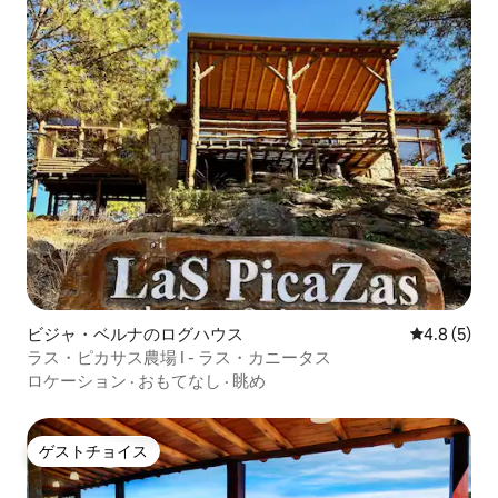
ビジャ・ベルナのログハウス
レビュー5
4.8 (5)
ラス・ピカサス農場 I - ラス・カニータス
ロケーション
·
おもてなし
·
眺め
ゲストチョイス
ゲストチョイス