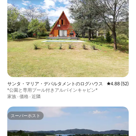
サンタ・マリア・デパルタメントのログハウス
レビュー52件
4.88 (52)
*公園と専用プール付きアルパインキャビン*
家族
·
価格
·
近隣
スーパーホスト
スーパーホスト