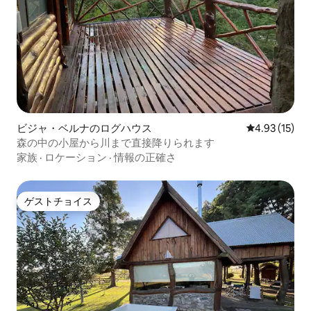
ビジャ・ベルナのログハウス
レビュー15件
4.93 (15)
森の中の小屋から川まで直接降りられます
家族
·
ロケーション
·
情報の正確さ
ゲストチョイス
ゲストチョイス