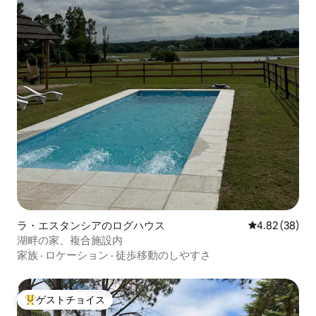
ラ・エスタンシアのログハウス
レビュー38件
4.82 (38)
湖畔の家、複合施設内
家族
·
ロケーション
·
徒歩移動のしやすさ
ゲストチョイス
大好評のゲストチョイスです。