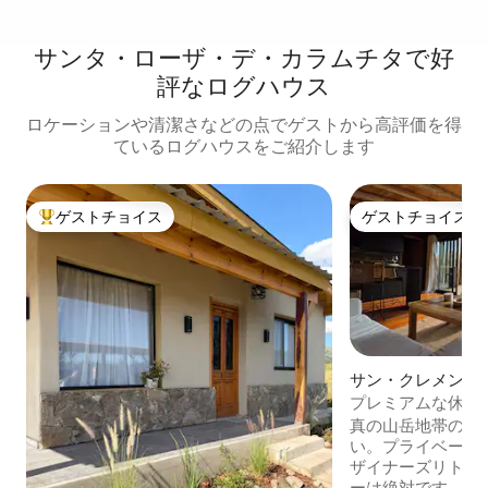
サンタ・ローザ・デ・カラムチタで好
評なログハウス
ロケーションや清潔さなどの点でゲストから高評価を得
ているログハウスをご紹介します
ゲストチョイス
ゲストチョイス
大好評のゲストチョイスです。
ゲストチョイス
サン・クレメンテ
プレミアムな休暇
と自然
真の山岳地帯の贅
い。プライベート
ザイナーズリトリ
ーは絶対です。数