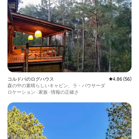
コルドバのログハウス
レビュー56件
4.86 (56)
森の中の素晴らしいキャビン、ラ・パウサーダ
ロケーション
·
家族
·
情報の正確さ