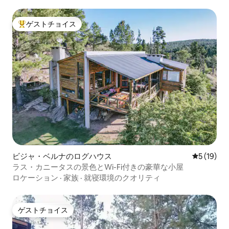
ゲストチョイス
大好評のゲストチョイスです。
ビジャ・ベルナのログハウス
レビュー1
5 (19)
ラス・カニータスの景色とWi-Fi付きの豪華な小屋
ロケーション
·
家族
·
就寝環境のクオリティ
ゲストチョイス
ゲストチョイス