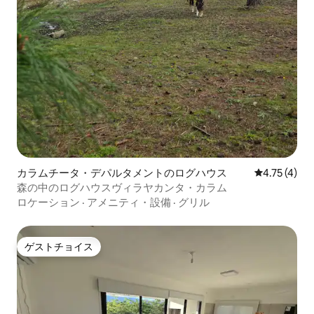
カラムチータ・デパルタメントのログハウス
レビュー4件
4.75 (4)
森の中のログハウスヴィラヤカンタ・カラム
ロケーション
·
アメニティ・設備
·
グリル
ゲストチョイス
ゲストチョイス