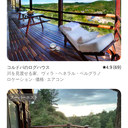
コルドバのログハウス
レビュー69
4.9 (69)
川を見渡せる家、ヴィラ・ヘネラル・ベルグラノ
ロケーション
·
価格
·
エアコン
スーパーホスト
スーパーホスト