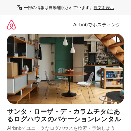
コ
一部の情報は自動翻訳されています。
原文を表示
ン
テ
ン
Airbnbでホスティング
ツ
に
ス
キ
ッ
プ
サンタ・ローザ・デ・カラムチタにあ
るログハウスのバケーションレンタル
Airbnbでユニークなログハウスを検索・予約しよう