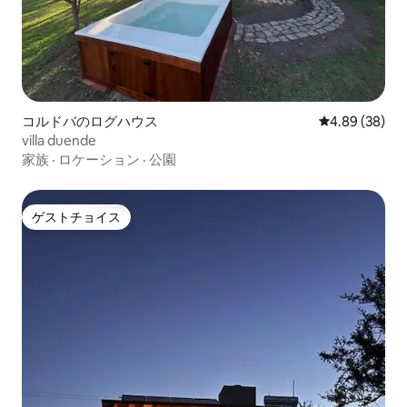
コルドバのログハウス
レビュー38件
4.89 (38)
villa duende
家族
·
ロケーション
·
公園
ゲストチョイス
ゲストチョイス