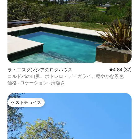
ラ・エスタンシアのログハウス
レビュー37件
4.84 (37)
コルドバの山脈。ポトレロ・デ・ガライ。穏やかな景色
価格
·
ロケーション
·
清潔さ
ゲストチョイス
ゲストチョイス