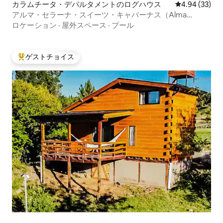
カラムチータ・デパルタメントのログハウス
レビュー33件
4.94 (33)
アルマ・セラーナ・スイーツ・キャバーナス（Alma
Serrana Suites Cabañas）-ラ・クンブレシータ（La
ロケーション
·
屋外スペース
·
プール
Cumbrecita）
ゲストチョイス
大好評のゲストチョイスです。