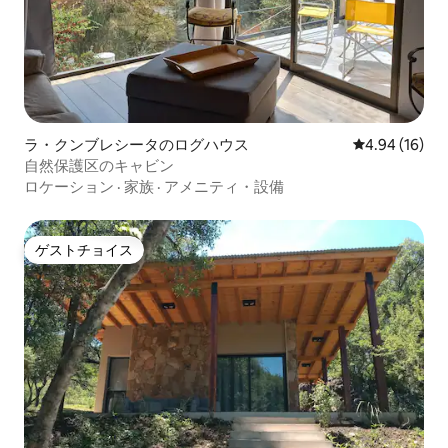
ラ・クンブレシータのログハウス
レビュー16件
4.94 (16)
自然保護区のキャビン
ロケーション
·
家族
·
アメニティ・設備
ゲストチョイス
ゲストチョイス