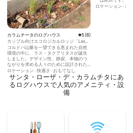
で目覚め、絶景の
ロケーション
·
屋
り、巨大スクリー
ターで一日を終え
さ：理想的な気候
サラマンドラ、お
高速Starlink W
カラムチータのログハウス
レビュー8件、5つ星中5つ
5 (8)
ホームオフィスと
カップル向けエコロジカルロッジ「Las
す。自然とテクノ
Tacuaritas - Bosque」
コルドバ山脈を一望できる恵まれた自然
れられない次の休
環境の中に、ラス・タクアリタスが誕生
しました。デザイン性、静寂、本物のつ
ながりを求める人々のために設計された2
つのキャビンです。石、木材、アドベで
ロケーション
·
快適さ
·
おもてなし
建てられたこのキャビンは、美しさと自
サンタ・ローザ・デ・カラムチタにあ
然の快適さを兼ね備えています。各ユニ
るログハウスで人気のアメニティ・設
ットには、クイーンベッド、設備の整っ
備
たキッチン、フルバスルーム、バーベキ
ュー付きギャラリー、屋外のアームチェ
ア、プライベートミニプール（ジャグジ
ー付き）が備わっています。 ラス・タク
アリタスは単なる宿泊施設ではなく、山
の中での意識的な休息の場です。