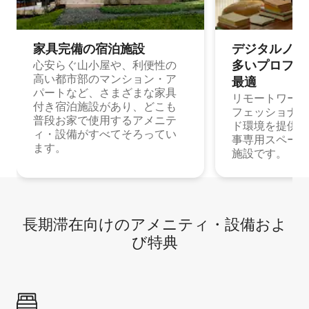
家具完備の宿⁠泊⁠施⁠設
デジタルノマド
多⁠いプ⁠ロ⁠フ⁠ェ⁠
心安らぐ山小屋や、利便性の
高い都市部のマンション・ア
最⁠適
パートなど、さまざまな家具
リモートワーク
付き宿泊施設があり、どこも
フェッショナル
普段お家で使用するアメニテ
ド環境を提供する
ィ・設備がすべてそろってい
事専用スペース
ます。
施設です。
長期滞在向け⁠のア⁠メ⁠ニ⁠テ⁠ィ⁠・設⁠備⁠およ
び特⁠典