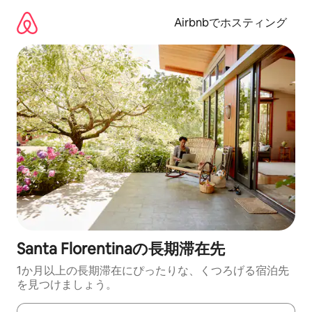
コ
ン
Airbnbでホスティング
テ
ン
ツ
に
ス
キ
ッ
プ
Santa Florentinaの長期滞在先
1か月以上の長期滞在にぴったりな、くつろげる宿泊先
を見つけましょう。