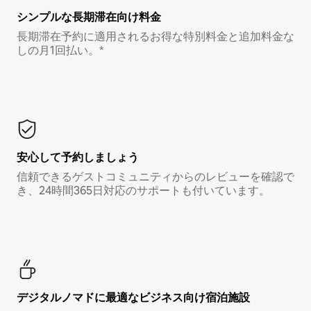
シンプルな長期滞在向け料金
長期滞在予約に適用されるお得な特別料金と追加料金な
しの月1回払い。*
安心して予約しましょう
信頼できるゲストコミュニティからのレビューを確認で
き、24時間365日対応のサポートも付いています。
デジタルノマド⁠に最⁠適⁠なビ⁠ジ⁠ネ⁠ス⁠向⁠け宿⁠泊⁠施⁠設