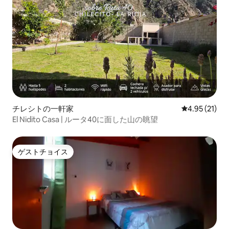
チレシトの一軒家
レビュー21件
4.95 (21)
El Nidito Casa | ルータ40に面した山の眺望
ゲストチョイス
ゲストチョイス