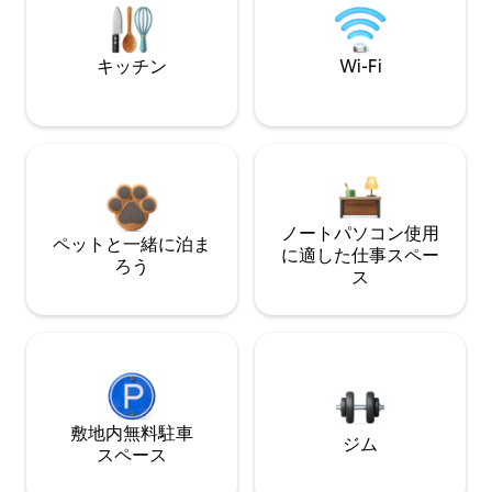
キッチン
Wi-Fi
ノートパソコン使用
ペットと一緒に泊ま
に適した仕事スペー
ろう
ス
敷地内無料駐⁠車
ジム
ス⁠ペ⁠ー⁠ス