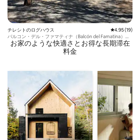
チレシトのログハウス
レビュー19件
4.95 (19)
バルコン・デル・ファマティナ（Balcón del Famatina）の
お家のような快⁠適⁠さ⁠とお⁠得⁠な長⁠期⁠滞⁠在
小屋
料⁠金