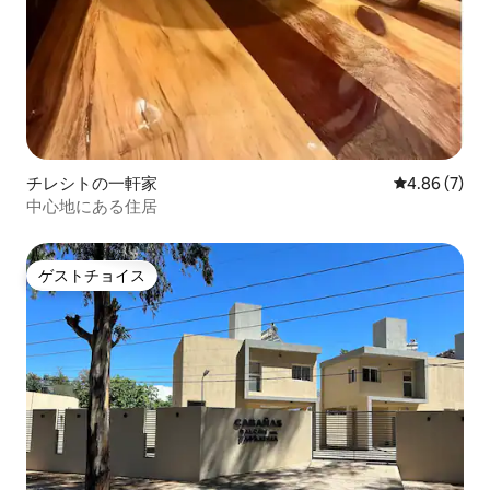
チレシトの一軒家
レビュー7件
4.86 (7)
中心地にある住居
ゲストチョイス
ゲストチョイス