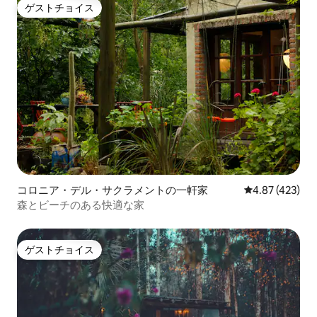
ゲストチョイス
ゲストチョイス
コロニア・デル・サクラメントの一軒家
レビュー423件
4.87 (423)
森とビーチのある快適な家
ゲストチョイス
ゲストチョイス