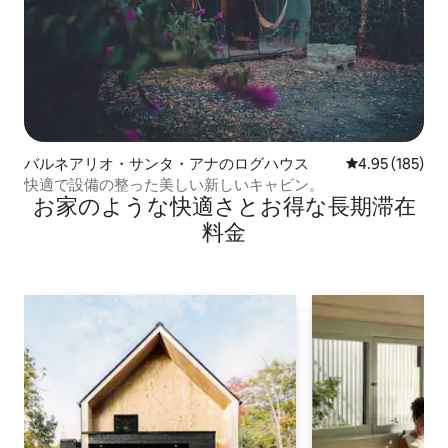
バルネアリオ・サンタ・アナのログハウス
レビュー185件
4.95 (185)
快適で設備の整った美しい新しいキャビン。
お家のような快⁠適⁠さ⁠とお⁠得⁠な長⁠期⁠滞⁠在
料⁠金