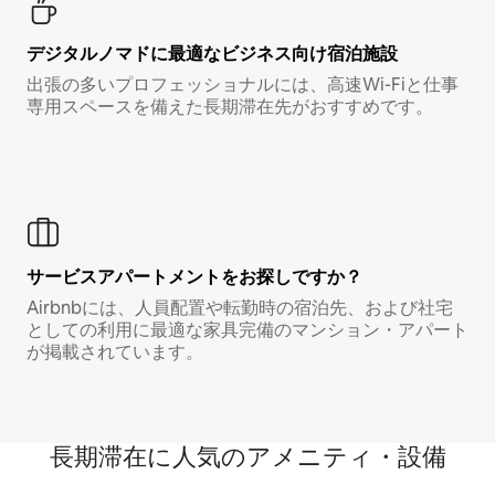
デジタルノマド⁠に最⁠適⁠なビ⁠ジ⁠ネ⁠ス⁠向⁠け宿⁠泊⁠施⁠設
出張の多いプロフェッショナルには、高速Wi-Fiと仕事
専用スペースを備えた長期滞在先がおすすめです。
サービスアパートメントをお探しですか？
Airbnbには、人員配置や転勤時の宿泊先、および社宅
としての利用に最適な家具完備のマンション・アパート
が掲載されています。
長期滞在に人気のアメニティ・設備