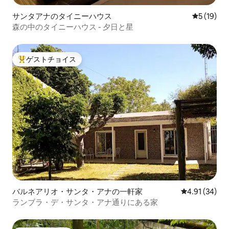
サンタアナのタイニーハウス
レビュー1
5 (19)
森の中のタイニーハウス - 夕日と星
ゲストチョイス
大好評のゲストチョイスです。
バルネアリオ・サンタ・アナの一軒家
レビュー34件
4.91 (34)
ランブラ・デ・サンタ・アナ通りにある家