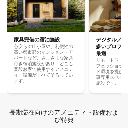
家具完備の宿⁠泊⁠施⁠設
デジタルノマド
多⁠いプ⁠ロ⁠フ⁠ェ⁠
心安らぐ山小屋や、利便性の
高い都市部のマンション・ア
最⁠適
パートなど、さまざまな家具
リモートワーク
付き宿泊施設があり、どこも
フェッショナル
普段お家で使用するアメニテ
ド環境を提供する
ィ・設備がすべてそろってい
事専用スペース
ます。
施設です。
長期滞在向け⁠のア⁠メ⁠ニ⁠テ⁠ィ⁠・設⁠備⁠およ
び特⁠典