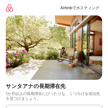
コ
ン
Airbnbでホスティング
テ
ン
ツ
に
ス
キ
ッ
プ
サンタアナの長期滞在先
1か月以上の長期滞在にぴったりな、くつろげる宿泊先
を見つけましょう。