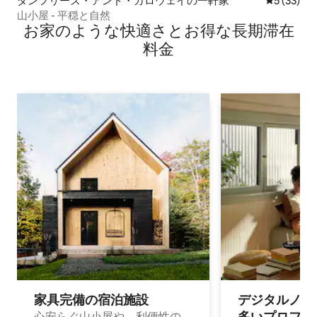
ダンフリーズ・アンド・ガロウェイの一軒家
レビュー3
5 (33)
山小屋 - 平穏と自然
お家のような快⁠適⁠さ⁠とお⁠得⁠な長⁠期⁠滞⁠在
料⁠金
家具完備の宿⁠泊⁠施⁠設
デジタルノマド
多⁠いプ⁠ロ⁠フ⁠ェ⁠
心安らぐ山小屋や、利便性の