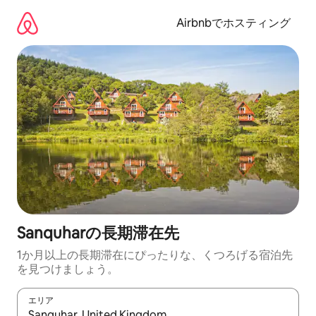
コ
ン
Airbnbでホスティング
テ
ン
ツ
に
ス
キ
ッ
プ
Sanquharの長期滞在先
1か月以上の長期滞在にぴったりな、くつろげる宿泊先
を見つけましょう。
エリア
検索結果が表示されたら、上下の矢印キーを使って移動するか、