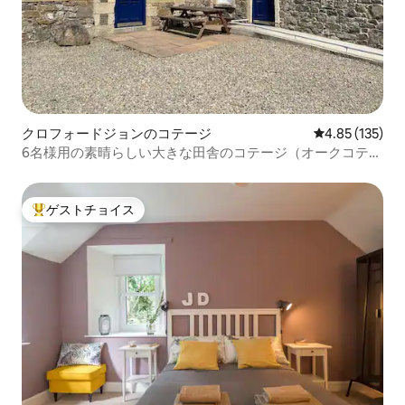
クロフォードジョンのコテージ
レビュー135件
4.85 (135)
6名様用の素晴らしい大きな田舎のコテージ（オークコテー
ジ）
ゲストチョイス
大好評のゲストチョイスです。