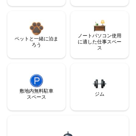
ノートパソコン使用
ペットと一緒に泊ま
に適した仕事スペー
ろう
ス
敷地内無料駐⁠車
ジム
ス⁠ペ⁠ー⁠ス