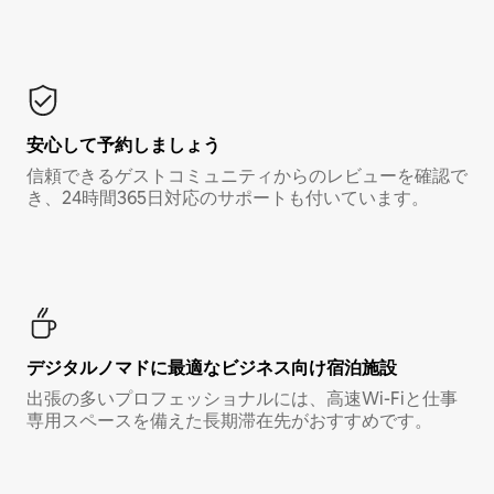
安心して予約しましょう
信頼できるゲストコミュニティからのレビューを確認で
き、24時間365日対応のサポートも付いています。
デジタルノマド⁠に最⁠適⁠なビ⁠ジ⁠ネ⁠ス⁠向⁠け宿⁠泊⁠施⁠設
出張の多いプロフェッショナルには、高速Wi-Fiと仕事
専用スペースを備えた長期滞在先がおすすめです。