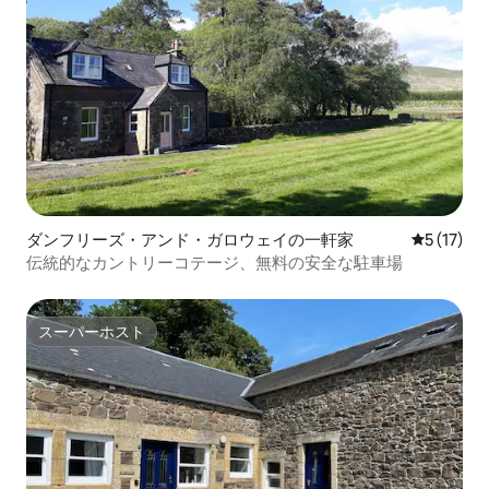
ダンフリーズ・アンド・ガロウェイの一軒家
レビュー1
5 (17)
伝統的なカントリーコテージ、無料の安全な駐車場
スーパーホスト
スーパーホスト