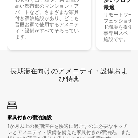
高い都市部のマンション・ア
最⁠適
パートなど、さまざまな家具
リモートワーク
付き宿泊施設があり、どこも
フェッショナル
普段お家で使用するアメニテ
ド環境を提供する
ィ・設備がすべてそろってい
事専用スペース
ます。
施設です。
長期滞在向け⁠のア⁠メ⁠ニ⁠テ⁠ィ⁠・設⁠備⁠およ
び特⁠典
家具付き⁠の宿⁠泊⁠施⁠設
1か月以上の長期滞在を快適に過ごすのに必要なキッチ
ンとアメニティ・設備を備えた家具付きの宿泊先。また