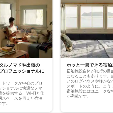
タルノマドや出⁠張⁠の
ホッと一⁠息⁠で⁠き⁠る宿⁠泊
⁠ロ⁠フ⁠ェ⁠ッ⁠シ⁠ョ⁠ナ⁠ル⁠に
宿泊施設自体が旅行の目
になることもあります。
いのログハウスや静かな
ートワークが中心のプロ
スボートのように、こう
ッショナルに快適なノマ
宿泊施設にはユニークな
境を提供する、Wi-Fiと仕
が満載です。
用スペースを備えた宿泊
です。