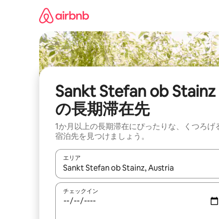
コ
ン
テ
ン
ツ
に
ス
キ
ッ
Sankt Stefan ob Stainz
プ
の長期滞在先
1か月以上の長期滞在にぴったりな、くつろげ
宿泊先を見つけましょう。
エリア
検索結果が表示されたら、上下の矢印キーを使っ
チェックイン