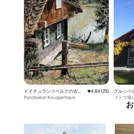
ドイチュランツベルクの古民
レビュー25件、5つ星中
4.84 (25)
グルッベ
家
Pondwiesn Knusperhaus
ブドウ畑
お
ュトック