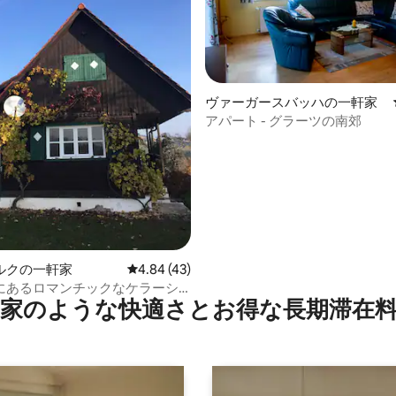
ヴァーガースバッハの一軒家
アパート - グラーツの南郊
4.84つ星の平均評価
ルクの一軒家
レビュー43件、5つ星中4.84つ星の平均評価
4.84 (43)
にあるロマンチックなケラーシ
家のような快⁠適⁠さ⁠とお⁠得⁠な長⁠期⁠滞⁠在料
ル、静かで自然に囲まれた場所