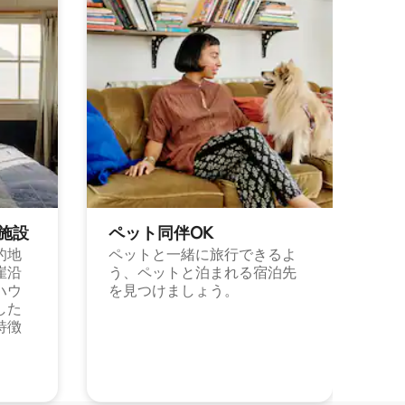
施⁠設
ペット同⁠伴OK
的地
ペットと一緒に旅行できるよ
崖沿
う、ペットと泊まれる宿泊先
ハウ
を見つけましょう。
した
特徴