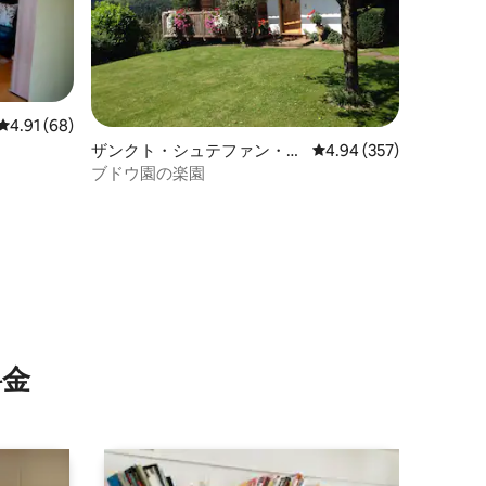
レビュー68件、5つ星中4.91つ星の平均評価
4.91 (68)
ザンクト・シュテファン・オ
レビュー357件、5つ星
4.94 (357)
プ・シュタイニッツのログハ
ブドウ園の楽園
ウス
⁠金