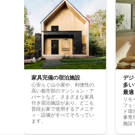
家具完備の宿⁠泊⁠施⁠設
デジ
多⁠いプ
心安らぐ山小屋や、利便性の
高い都市部のマンション・ア
最⁠適
パートなど、さまざまな家具
リモ
付き宿泊施設があり、どこも
フェ
普段お家で使用するアメニテ
ド環
ィ・設備がすべてそろってい
事専
ます。
施設