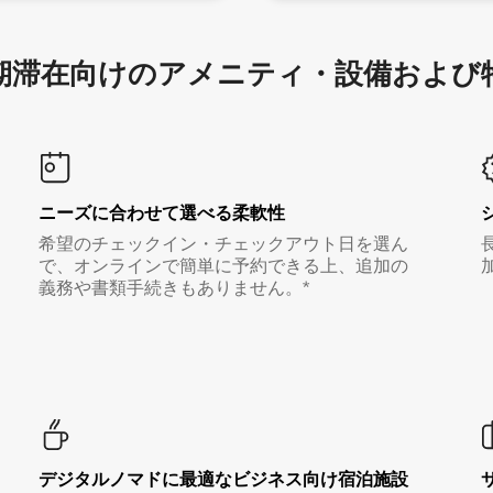
滞在向け⁠のア⁠メ⁠ニ⁠テ⁠ィ⁠・設⁠備⁠および
ニーズに合わせて選べる柔軟性
希望のチェックイン・チェックアウト日を選ん
で、オンラインで簡単に予約できる上、追加の
義務や書類手続きもありません。*
デジタルノマド⁠に最⁠適⁠なビ⁠ジ⁠ネ⁠ス⁠向⁠け宿⁠泊⁠施⁠設