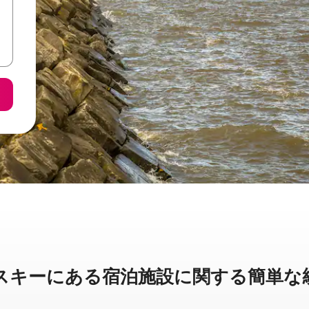
ーに⁠あ⁠る宿⁠泊⁠施⁠設⁠に関⁠す⁠る簡⁠単⁠な統