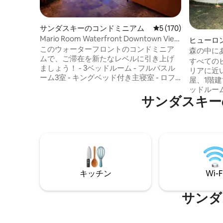
サンダスキーのコンドミニアム
レビュー170件、5
5 (170)
Mario Room Waterfront Downtown View
ヒューロ
Cedar Point！
このウォーターフロントのコンドミニア
森の中に
ムで、ご滞在を新たなレベルに引き上げ
そろった
すべての
ましょう！ - 3ベッドルーム - フルバスル
リアに近
ーム3室 - キングベッド付き主寝室 - ロフ
屋、1階
トエリアの2番目の寝室はオープンな共用
ッドルー
スペースです。クイーンベッド、フルベ
サンダスキー
付きの焚
ッド、ツインベッド2台 - 子ども専用のマ
ています
リオをテーマにした寝室。5フィートの傾
チンは広
斜天井。ツインベッド2台。 - 無料駐車場2
り、ベッ
台分 高速インターネット／Wi-Fi - 設備の
スグリル
整ったキッチン - 映画プロジェクター - ス
たフロン
トリーミングデバイス付きテレビ3台 -
ァとシッ
Nintendo Switch - ビデオゲーム - 地中プ
ムにつな
ールとジャグジー（季節限定） - ジム
キッチン
Wi-F
ムには洗
ト/車用
す。その
サンダ