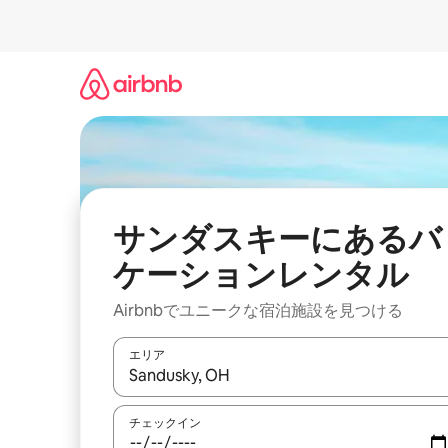
コ
ン
テ
ン
ツ
に
ス
キ
ッ
プ
サンダスキーにあるバ
ケーションレンタル
Airbnbでユニークな宿泊施設を見つける
エリア
検索結果が表示されたら、上下の矢印キーを使っ
チェックイン