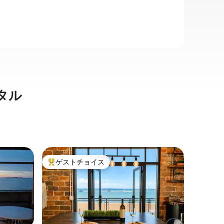
タル
サンダス
ゲストチョイス
ゲスト
大好評のゲストチョイスです。
ゲスト
アパート
カップル
間。1ベ
これは、
ません。
宿泊先で
い。カッ
トレーシ