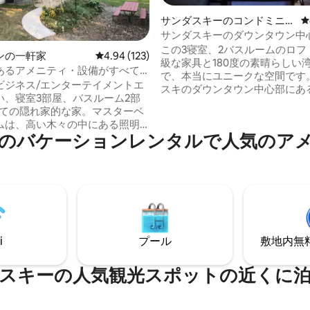
サンダスキーのコンドミニア
レ
ム
サンダスキーのダウンタウン中心
つ星中5つ星の平均評価
度の湖の景色を楽しめる宿泊先
この3寝室、2バスルームのロフ
ンの一軒家
レビュー123件、5つ星中4.94つ星の平均評価
4.94 (123)
級な家具と180度の素晴らしい
あるアメニティ・設備がすべて
で、本当にユニークな空間です。
カントリーハウス
ビジネス/エンターテイメントエ
スキのダウンタウン中心部にあ
い、寝室3部屋、バスルーム2部
ウォーターフロントのチェサピ
建ての隠れ家的な家。マスターベ
ンドミニアムにあり、エリー湖
ムは、高い木々の中にある照明
ポイントの景色を望むこのロケ
のバケーションレンタルで人気のア
き火台を見下ろすデッキに面し
は、ノースコーストと島々を体
。 家はオープンフロアで、キッ
に理想的です。 レストラン、シ
いリビングスペースに面してお
どまで徒歩数分で行けます。シ
ドにできるソファ2台があり、ガ
ントや島々へはフェリーで行けま
、テーブル、椅子、傘が備わっ
ダーポイントやその他のアトラ
トパティオに面しており、ソフ
まで10分以内。 建物には屋外
ティングエリアがあるサンルー
ィットネスルームがあります。 
がっています。 ランドリールー
外駐車場あります。
i
プール
敷地内無料駐
濯機と乾燥機があります。 ボー
の駐車スペースはたくさんありま
他の詳細をご覧ください。
スキーの人気観光スポットの近くに