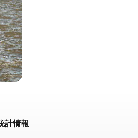
⁠計⁠情⁠報