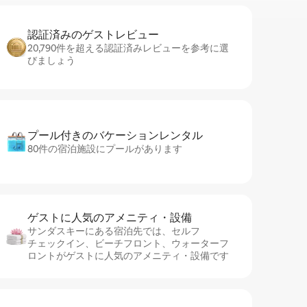
認証済みのゲ⁠ス⁠ト⁠レ⁠ビ⁠ュ⁠ー
20,790件を超える認証済みレビューを参考に選
びましょう
プール付きのバ⁠ケ⁠ー⁠シ⁠ョ⁠ンレ⁠ン⁠タ⁠ル
80件の宿泊施設にプールがあります
ゲストに人⁠気⁠のア⁠メ⁠ニ⁠テ⁠ィ・設⁠備
サンダスキーにある宿泊先では、セ⁠ル⁠フ
チ⁠ェ⁠ッ⁠ク⁠イ⁠ン、ビーチフロント、ウォーターフ
ロントがゲストに人気のアメニティ・設備です