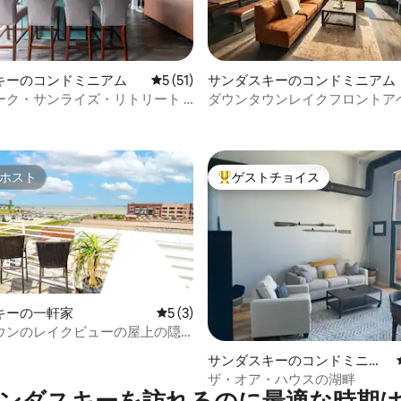
4.99つ星の平均評価
キーのコンドミニアム
レビュー51件、5つ星中5つ星の平均評価
5 (51)
サンダスキーのコンドミニアム
ーク・サンライズ・リトリート -
ダウンタウンレイクフロントア
イズベッド
ーズルームByシダーポイント！
ホスト
ゲストチョイス
ホスト
大好評のゲストチョイスです。
キーの一軒家
レビュー3件、5つ星中5つ星の平均評価
5 (3)
ウンのレイクビューの屋上の隠
どこへでも徒歩で行けます！
4.91つ星の平均評価
サンダスキーのコンドミニア
ム
ザ・オア・ハウスの湖畔
ンダスキーを訪⁠れ⁠るの⁠に最⁠適⁠な時⁠期⁠は