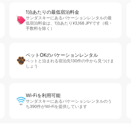
1泊あたりの最⁠低⁠宿⁠泊⁠料⁠金
サンダスキーにあるバケーションレンタルの最
低宿泊料金は、1泊あたり¥3,168 JPYです（税・
手数料を除く）
ペットOKのバ⁠ケ⁠ー⁠シ⁠ョ⁠ンレ⁠ン⁠タ⁠ル
ペットと泊まれる宿泊先130件の中から見つけま
しょう
Wi-Fiを利⁠用⁠可⁠能
サンダスキーにあるバケーションレンタルのう
ち390件がWi-Fiを提供しています