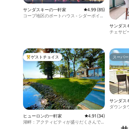
サンダスキーの一軒家
レビュー85件、5つ星中
4.99 (85)
コーブ地区のボートハウス - シダーポイン
トの眺め！
サンダス
チェサピ
キングサ
ゲストチョイス
スーパー
大好評のゲストチョイスです。
スーパー
サンダス
ダウンタ
れ家 - 
ヒューロンの一軒家
レビュー34件、5つ星中
4.91 (34)
湖畔：アクティビティが盛りだくさんで
サ
駐車場も充実