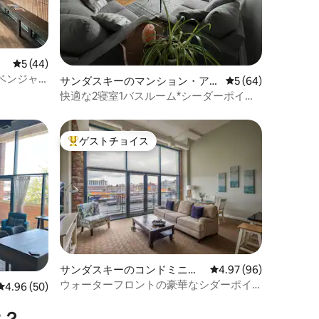
レビュー44件、5つ星中5つ星の平均評価
5 (44)
ベンジャ
サンダスキーのマンション・アパ
レビュー64件、5
5 (64)
ート
快適な2寝室1バスルーム*シーダーポイン
トとエリー湖の近く
ゲストチョイス
大好評のゲストチョイスです。
サンダスキーのコンドミニア
レビュー96件、5つ星
4.97 (96)
ム
ウォーターフロントの豪華なシダーポイ
レビュー50件、5つ星中4.96つ星の平均評価
4.96 (50)
ントの眺めを楽しめる4人用！
⁠？