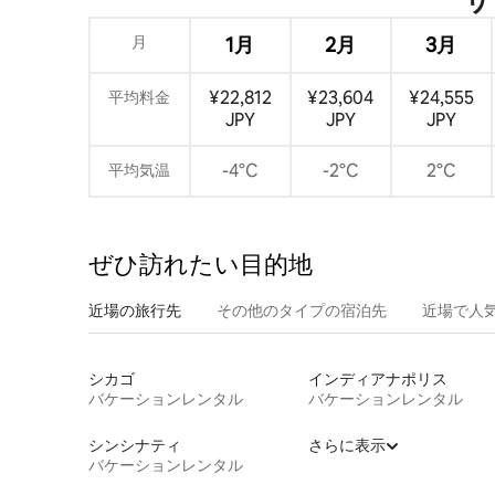
月
1月
2月
3月
¥22,812
¥23,604
¥24,555
平均料金
JPY
JPY
JPY
-4°C
-2°C
2°C
平均気温
ぜひ訪⁠れ⁠た⁠い目⁠的⁠地
近場の旅行先
その他のタ⁠イ⁠プ⁠の宿⁠泊⁠先
近場で人
シカゴ
インディアナポリス
バケーションレンタル
バケーションレンタル
シンシナティ
さらに表示
バケーションレンタル