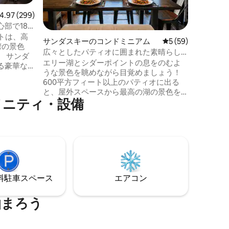
ノワーズ
までの伸
ビュー299件、5つ星中4.97つ星の平均評価
4.97 (299)
ザインで
部で180
す。 さ
トは、高
サンダスキーのコンドミニアム
レビュー59件、5
5 (59)
で、存分
湾の景色
部屋のシ
広々としたパティオに囲まれた素晴らし
 サンダ
なデザイ
い景色！
エリー湖とシダーポイントの息をのむよ
る豪華な
受けてく
うな景色を眺めながら目覚めましょう！
ーク・コ
タウンに
600平方フィート以上のパティオに出る
とシダー
トまで3
と、屋外スペースから最高の湖の景色を
ーション
メニティ・設備
一番手の席で楽しめます。 コンドミニア
験するの
ムは窓に囲まれており、景色を一望でき
ョップな
ます！ - 2ベッドルーム - バスルーム2室 -
ダーポイ
建物を囲むプライベートの広いバルコニ
す。 シ
ー - 無料駐車場2台分 - 設備の整ったキッ
クション
チン - キングサイズベッド、クイーンサイ
プールとフ
ズベッド、フルサイズベッド、クイーン
2台分の路
ソファベッド - 高速インターネット／Wi-
⁠車ス⁠ペ⁠ー⁠ス
エアコン
Fi - 地中プールとジャグジー（季節限定）
- ジム
泊まろう