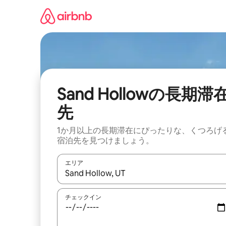
コ
ン
テ
ン
ツ
に
ス
キ
ッ
Sand Hollowの長期滞
プ
先
1か月以上の長期滞在にぴったりな、くつろげ
宿泊先を見つけましょう。
エリア
検索結果が表示されたら、上下の矢印キーを使っ
チェックイン