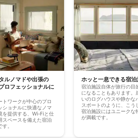
タルノマドや出⁠張⁠の
ホッと一⁠息⁠で⁠き⁠る宿⁠泊
⁠ロ⁠フ⁠ェ⁠ッ⁠シ⁠ョ⁠ナ⁠ル⁠に
宿泊施設自体が旅行の目
になることもあります。
いのログハウスや静かな
ートワークが中心のプロ
スボートのように、こう
ッショナルに快適なノマ
宿泊施設にはユニークな
境を提供する、Wi-Fiと仕
が満載です。
用スペースを備えた宿泊
です。