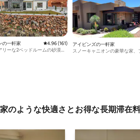
つ星中5つ星の平均評価
ンの一軒家
レビュー161件、5つ星中4.96つ星の平均評価
4.96 (161)
アイビンズの一軒家
アリーな2ベッドルームの砂漠の
スノーキャニオンの豪華な家、
 ザイオン＆サンドホロウ近く
スパ、ジム、ピックルボール
家のような快⁠適⁠さ⁠とお⁠得⁠な長⁠期⁠滞⁠在料