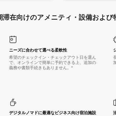
滞在向け⁠のア⁠メ⁠ニ⁠テ⁠ィ⁠・設⁠備⁠および
ニーズに合わせて選べる柔軟性
希望のチェックイン・チェックアウト日を選ん
で、オンラインで簡単に予約できる上、追加の
義務や書類手続きもありません。*
デジタルノマド⁠に最⁠適⁠なビ⁠ジ⁠ネ⁠ス⁠向⁠け宿⁠泊⁠施⁠設