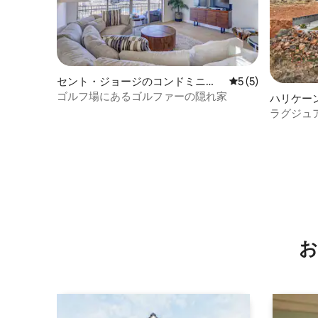
セント・ジョージのコンドミニア
レビュー5件、5
5 (5)
ム
ゴルフ場にあるゴルファーの隠れ家
ハリケー
ラグジュ
隠れ家 |
お