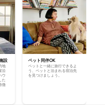
施⁠設
ペット同⁠伴OK
的地
ペットと一緒に旅行できるよ
崖沿
う、ペットと泊まれる宿泊先
ハウ
を見つけましょう。
した
特徴