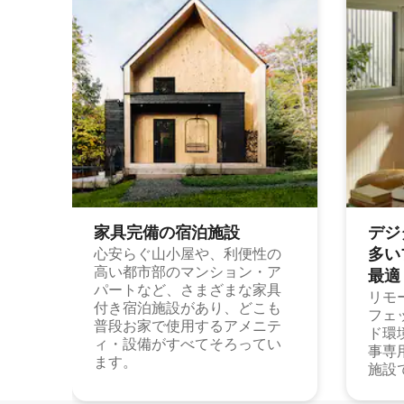
家具完備の宿⁠泊⁠施⁠設
デジ
多⁠いプ
心安らぐ山小屋や、利便性の
高い都市部のマンション・ア
最⁠適
パートなど、さまざまな家具
リモ
付き宿泊施設があり、どこも
フェ
普段お家で使用するアメニテ
ド環
ィ・設備がすべてそろってい
事専
ます。
施設