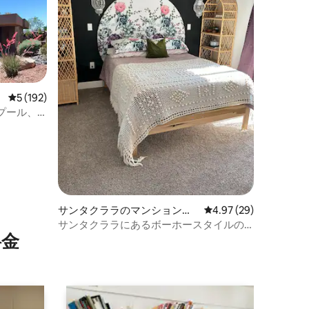
レビュー192件、5つ星中5つ星の平均評価
5 (192)
プール、
サンタクララのマンション・
レビュー29件、5つ星
4.97 (29)
アパート
サンタクララにあるボーホースタイルの
⁠金
隠れ家！